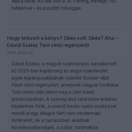
állja a sarat. Az idei volt a 18. Fishing, mintegy 150
fellépővel – és pusztító hőséggel.
Hogy tetszett a könyv? Okés volt. Okés? Aha –
David Szalay Test című regényéről
2026. június 22.
David Szalay, a magyar származású, kanadai–brit
író 2025-ben kapta meg az angol nyelvterület
egyik legrangosabbjának számító Booker-díjat
Flesh című regényéért, amelynek magyar fordítása
Test címen idén jelent meg a Libri Kiadó
gondozásában. A szöveg első ránézésre érdekes
kísérletnek tűnik, a szerző kevés nyelvi eszközzel
meséli el egy átlagos férfi nem mindennapi
történetét, de a narrációban akadnak
következetlenségek, a szikár, minimalista