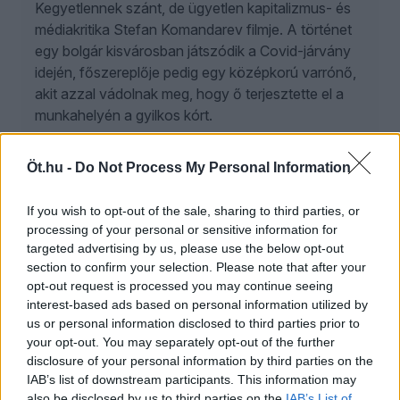
Kegyetlennek szánt, de ügyetlen kapitalizmus- és
médiakritika Stefan Komandarev filmje. A történet
egy bolgár kisvárosban játszódik a Covid-járvány
idején, főszereplője pedig egy középkorú varrónő,
akit azzal vádolnak meg, hogy ő terjesztette el a
munkahelyén a gyilkos kórt.
Öt.hu -
Do Not Process My Personal Information
Miskolc története nem fáklyásmenet, de sajnálni
If you wish to opt-out of the sale, sharing to third parties, or
sem kell
processing of your personal or sensitive information for
targeted advertising by us, please use the below opt-out
2025. szeptember 20.
section to confirm your selection. Please note that after your
5
opt-out request is processed you may continue seeing
interest-based ads based on personal information utilized by
A Miskolcról alkotott kép sokak fejében még ma is
us or personal information disclosed to third parties prior to
szürkébb a valóságnál, pedig aki veszi a
your opt-out. You may separately opt-out of the further
fáradtságot, hogy elutazzon oda, már nem a
disclosure of your personal information by third parties on the
rendszerváltás utáni kilátástalanságot fogja
IAB’s list of downstream participants. This information may
tapasztalni. Ott van például a CineFest Nemzetközi
also be disclosed by us to third parties on the
IAB’s List of