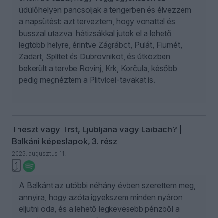
üdülőhelyen pancsoljak a tengerben és élvezzem
a napsütést: azt terveztem, hogy vonattal és
busszal utazva, hátizsákkal jutok el a lehető
legtöbb helyre, érintve Zágrábot, Pulát, Fiumét,
Zadart, Splitet és Dubrovnikot, és útközben
bekerült a tervbe Rovinj, Krk, Korčula, később
pedig megnéztem a Plitvicei-tavakat is.
Trieszt vagy Trst, Ljubljana vagy Laibach? |
Balkáni képeslapok, 3. rész
2025. augusztus 11.
1
A Balkánt az utóbbi néhány évben szerettem meg,
annyira, hogy azóta igyekszem minden nyáron
eljutni oda, és a lehető legkevesebb pénzből a