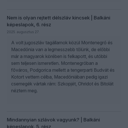
Nem is olyan rejtett délszláv kincsek | Balkáni
képeslapok, 6. rész
2025. augusztus 27.
A volt jugoszláv tagállamok közül Montenegró és
Macedónia van a legmesszebb tőlünk, de előbbi
már a magyarok körében is felkapott, és utóbbi
sem teljesen ismeretlen. Montenegróban a
főváros, Podgorica mellett a tengerparti Budvát és
Kotort vettem célba, Macedóniában pedig igazi
csemegék vártak rám: Szkopjét, Ohridot és Bitolát
néztem meg.
Mindannyian szlávok vagyunk? | Balkáni
képeslapok, 5. rész