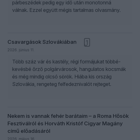
párbeszédek pedig egy idő után monotonná
válnak. Ezzel együtt mégis tartalmas olvasmány.
Csavargások Szlovákiában
1
2026. június 11.
Több száz vár és kastély, régi formájukat többé-
kevésbé őrző polgárvárosok, hangulatos kocsmák
és még mindig olcsó sörök. Hiába kis ország
Szlovákia, rengeteg felfedeznivalót rejteget.
Nekem is vannak fehér barátaim – a Roma Hősök
Fesztiválról és Horváth Kristóf Cigyar Magány
című előadásáról
2026. május 16.