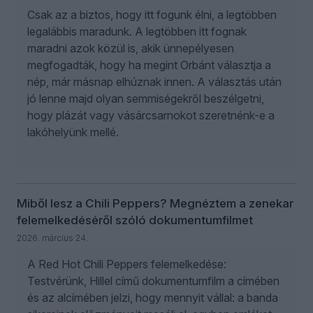
Csak az a biztos, hogy itt fogunk élni, a legtöbben
legalábbis maradunk. A legtöbben itt fognak
maradni azok közül is, akik ünnepélyesen
megfogadták, hogy ha megint Orbánt választja a
nép, már másnap elhúznak innen. A választás után
jó lenne majd olyan semmiségekről beszélgetni,
hogy plázát vagy vásárcsarnokot szeretnénk-e a
lakóhelyünk mellé.
Miből lesz a Chili Peppers? Megnéztem a zenekar
felemelkedéséről szóló dokumentumfilmet
2026. március 24.
A Red Hot Chili Peppers felemelkedése:
Testvérünk, Hillel című dokumentumfilm a címében
és az alcímében jelzi, hogy mennyit vállal: a banda