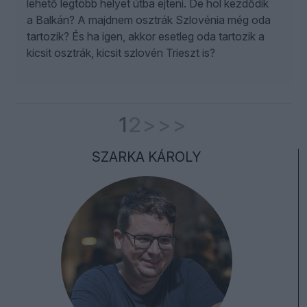
lehető legtöbb helyet útba ejteni. De hol kezdődik
a Balkán? A majdnem osztrák Szlovénia még oda
tartozik? És ha igen, akkor esetleg oda tartozik a
kicsit osztrák, kicsit szlovén Trieszt is?
1
2
>
>>
SZARKA KÁROLY