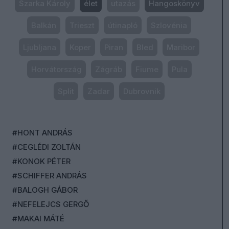
Szarka Károly
élet
utazás
Hangoskönyv
Balkán
Trieszt
útinapló
Szlovénia
Ljubljana
Koper
Piran
Bled
Maribor
Horvátország
Zágráb
Fiume
Pula
Split
Zadar
Dubrovnik
#HONT ANDRÁS
#CEGLÉDI ZOLTÁN
#KONOK PÉTER
#SCHIFFER ANDRÁS
#BALOGH GÁBOR
#NEFELEJCS GERGŐ
#MAKAI MÁTÉ