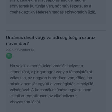
sörivásnak kultúrája van, sőt művészete, és a
csehek ezt kivételesen magas színvonalon űzik.
Urbánus divat vagy valódi segítség a száraz
november?
2025. november 13.
Ha valaki a mértéktelen vedelés helyett a
kirándulást, a pingpongot vagy a társasjátékot
választja, az nagyon is rendben van, főleg, ha
mindez nem jár együtt a vendéglátás elmélyülő
válságával. A kocsmák eltűnése ugyanis nem
jelenti automatikusan az alkoholizmus
visszaszorulását.