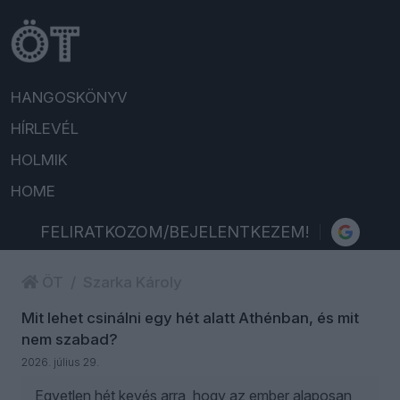
HANGOSKÖNYV
HÍRLEVÉL
HOLMIK
HOME
FELIRATKOZOM/BEJELENTKEZEM!
ÖT
Szarka Károly
Mit lehet csinálni egy hét alatt Athénban, és mit
nem szabad?
2026. július 29.
Egyetlen hét kevés arra, hogy az ember alaposan