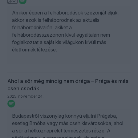
Amikor éppen a felháborodások szezonját éljük,
akkor azok is felháborodnak az aktuális
felháborodnivalón, akiket a
felháborodásszezonon kívül egyáltalán nem
foglalkoztat a saját kis világukon kívüli más
életformák létezése.
Ahol a sör még mindig nem drága – Prága és más
cseh csodák
2025. november 24.
Budapestről viszonylag könnyű eljutni Prágába,
esetleg Brnóba vagy más cseh kisvárosokba, ahol
a sör a hétköznapi élet természetes része. A
sörfőzésnek, a sörcsapolásnak, de még a