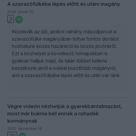
A szavazófülkébe lépés előtti és utáni magány
2026. január 30.
3
Közeledik az idő, amikor néhány másodpercet a
szavazófülke magányában töltve fontos döntést
hozhatunk közös hazánkról és közös jövőnkről.
Ezt a közhelyet a következő hónapokban is
gyakran halljuk majd, de talán többet kellene
beszélnünk arról a sokkal pusztítóbb magányról,
ami a szavazófülkébe lépés előtt és után vár ránk.
Végre videón nézhetjük a gyerekbántalmazást,
most már buknia kell ennek a rohadék
kormánynak
2025. december 14.
20