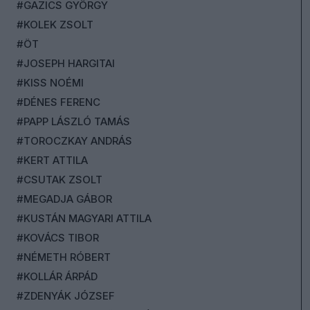
#GAZICS GYÖRGY
#KOLEK ZSOLT
#ÖT
#JOSEPH HARGITAI
#KISS NOÉMI
#DÉNES FERENC
#PAPP LÁSZLÓ TAMÁS
#TOROCZKAY ANDRÁS
#KERT ATTILA
#CSUTAK ZSOLT
#MEGADJA GÁBOR
#KUSTÁN MAGYARI ATTILA
#KOVÁCS TIBOR
#NÉMETH RÓBERT
#KOLLÁR ÁRPÁD
#ZDENYÁK JÓZSEF