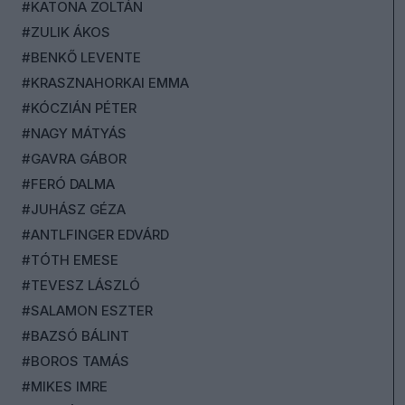
#KATONA ZOLTÁN
#ZULIK ÁKOS
#BENKŐ LEVENTE
#KRASZNAHORKAI EMMA
#KÓCZIÁN PÉTER
#NAGY MÁTYÁS
#GAVRA GÁBOR
#FERÓ DALMA
#JUHÁSZ GÉZA
#ANTLFINGER EDVÁRD
#TÓTH EMESE
#TEVESZ LÁSZLÓ
#SALAMON ESZTER
#BAZSÓ BÁLINT
#BOROS TAMÁS
#MIKES IMRE