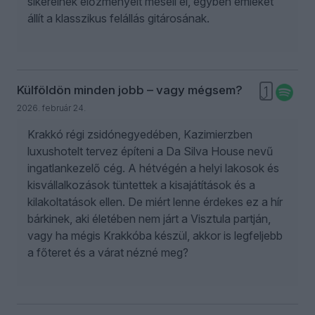
sikereinek előzményeit meséli el, egyben emléket
állít a klasszikus felállás gitárosának.
Külföldön minden jobb – vagy mégsem?
1
2026. február 24.
Krakkó régi zsidónegyedében, Kazimierzben
luxushotelt tervez építeni a Da Silva House nevű
ingatlankezelő cég. A hétvégén a helyi lakosok és
kisvállalkozások tüntettek a kisajátítások és a
kilakoltatások ellen. De miért lenne érdekes ez a hír
bárkinek, aki életében nem járt a Visztula partján,
vagy ha mégis Krakkóba készül, akkor is legfeljebb
a főteret és a várat nézné meg?