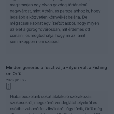
megismerjen egy olyan gazdag történelmű
nagyvárost, mint Athén, és persze ahhoz is, hogy
legalább a közvetlen környékét bejárja. De
mégiscsak kaphat egy ízelítőt abból, hogy milyen
az élet a görög fővárosban, mit érdemes ott
csinálni, és megtudhatja, hogy mi az, amit
semmiképpen nem szabad.
Minden generáció fesztiválja - ilyen volt a Fishing
on Orfű
2026. június 28.
1
Hiába beszélünk sokat átalakuló szórakozási
szokásokról, megszűnő vendéglátóhelyekről és
csődbe zuhanó fesztiválokról, úgy tűnik, Orfű még