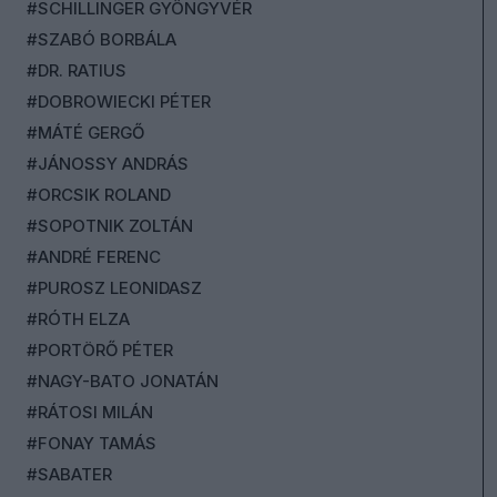
#SCHILLINGER GYÖNGYVÉR
#SZABÓ BORBÁLA
#DR. RATIUS
#DOBROWIECKI PÉTER
#MÁTÉ GERGŐ
#JÁNOSSY ANDRÁS
#ORCSIK ROLAND
#SOPOTNIK ZOLTÁN
#ANDRÉ FERENC
#PUROSZ LEONIDASZ
#RÓTH ELZA
#PORTÖRŐ PÉTER
#NAGY-BATO JONATÁN
#RÁTOSI MILÁN
#FONAY TAMÁS
#SABATER