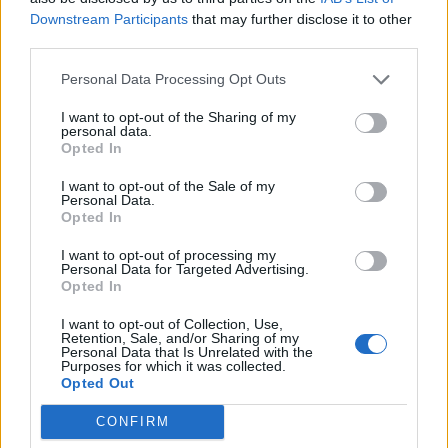
Filmfesztivál sok kísérőprogrammal, és ha az
Downstream Participants
that may further disclose it to other
ember beszélget a helyiekkel, még színesebb
third parties.
képet kaphat a városról, felfedezhet például olyan
Personal Data Processing Opt Outs
helyeket, amiket magától nem biztos, hogy
megtalálna.
I want to opt-out of the Sharing of my
personal data.
Opted In
I want to opt-out of the Sale of my
Personal Data.
Mit adtak nekünk a fesztiválok? – a
Opted In
Fesztiválország című filmről
I want to opt-out of processing my
2025. szeptember 17.
Personal Data for Targeted Advertising.
Opted In
I want to opt-out of Collection, Use,
A miskolci CineFest Nemzetközi Filmfesztiválon,
Retention, Sale, and/or Sharing of my
szeptember 11-én mutatták be a Fesztiválország
Personal Data that Is Unrelated with the
Purposes for which it was collected.
című, a hazai fesztiválkultúra bő három évtizedét
Opted Out
feldolgozó dokumentumfilmet, amelyet
országosan szeptember 18-ától vetítenek majd a
CONFIRM
mozikban.