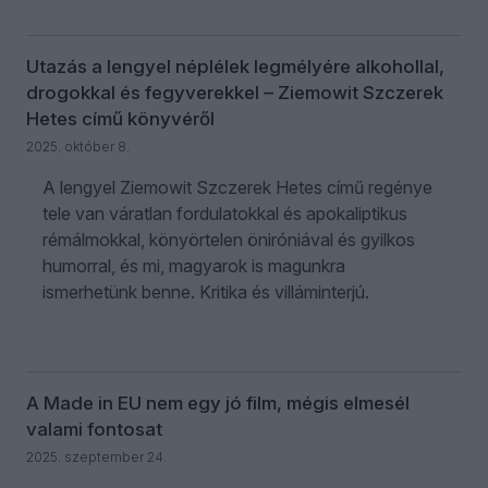
Utazás a lengyel néplélek legmélyére alkohollal,
drogokkal és fegyverekkel – Ziemowit Szczerek
Hetes című könyvéről
2025. október 8.
A lengyel Ziemowit Szczerek Hetes című regénye
tele van váratlan fordulatokkal és apokaliptikus
rémálmokkal, könyörtelen öniróniával és gyilkos
humorral, és mi, magyarok is magunkra
ismerhetünk benne. Kritika és villáminterjú.
A Made in EU nem egy jó film, mégis elmesél
valami fontosat
2025. szeptember 24.