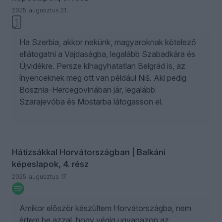
2025. augusztus 21.
1
Ha Szerbia, akkor nekünk, magyaroknak kötelező
ellátogatni a Vajdaságba, legalább Szabadkára és
Újvidékre. Persze kihagyhatatlan Belgrád is, az
ínyenceknek meg ott van például Niš. Aki pedig
Bosznia-Hercegovinában jár, legalább
Szarajevóba és Mostarba látogasson el.
Hátizsákkal Horvátországban | Balkáni
képeslapok, 4. rész
2025. augusztus 17.
Amikor először készültem Horvátországba, nem
értem be azzal, hogy végig ugyanazon az