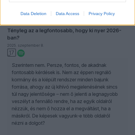
Data Deletion
Data Access
Privacy Policy
Tényleg az a legfontosabb, hogy ki nyer 2026-
ban?
2025. szeptember 8.
17
Szerintem nem. Persze, fontos, de akadnak
fontosabb kérdések is. Nem az éppen regnáló
kormány és a kiépült rendszer minden bajunk
forrása, ahogy az új kihívó megjelenésének sincs
túl nagy jelentősége – nem ő jelenti a legnagyobb
veszélyt a fennálló rendre, ha az egyik oldalról
nézzük, és nem ő hozza el a megváltást, ha a
másikról. De képesek vagyunk-e több oldalról
nézni a dolgot?