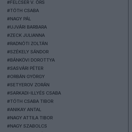
#FELCSER V. ÖRS
#TÓTH CSABA
#NAGY PÁL
#UJVÁRI BARBARA
#ZECK JULIANNA
#RADNÓTI ZOLTÁN
#SZÉKELY SÁNDOR
#BÁNKÖVI DOROTTYA
#SASVÁRI PÉTER
#ORBÁN GYÖRGY
#SETYEROV ZORÁN
#SARKADI-ILLYÉS CSABA
#TÓTH CSABA TIBOR
#ANIKAY ANTAL
#NAGY ATTILA TIBOR
#NAGY SZABOLCS