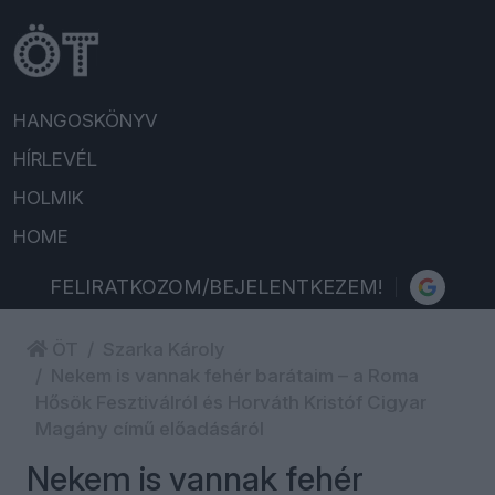
HANGOSKÖNYV
HÍRLEVÉL
HOLMIK
HOME
FELIRATKOZOM/BEJELENTKEZEM!
ÖT
Szarka Károly
Nekem is vannak fehér barátaim – a Roma
Hősök Fesztiválról és Horváth Kristóf Cigyar
Magány című előadásáról
Nekem is vannak fehér