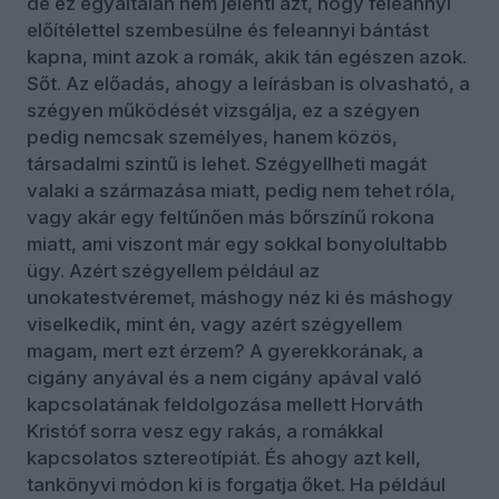
de ez egyáltalán nem jelenti azt, hogy feleannyi
előítélettel szembesülne és feleannyi bántást
kapna, mint azok a romák, akik tán egészen azok.
Sőt. Az előadás, ahogy a leírásban is olvasható, a
szégyen működését vizsgálja, ez a szégyen
pedig nemcsak személyes, hanem közös,
társadalmi szintű is lehet. Szégyellheti magát
valaki a származása miatt, pedig nem tehet róla,
vagy akár egy feltűnően más bőrszínű rokona
miatt, ami viszont már egy sokkal bonyolultabb
ügy. Azért szégyellem például az
unokatestvéremet, máshogy néz ki és máshogy
viselkedik, mint én, vagy azért szégyellem
magam, mert ezt érzem? A gyerekkorának, a
cigány anyával és a nem cigány apával való
kapcsolatának feldolgozása mellett Horváth
Kristóf sorra vesz egy rakás, a romákkal
kapcsolatos sztereotípiát. És ahogy azt kell,
tankönyvi módon ki is forgatja őket. Ha például