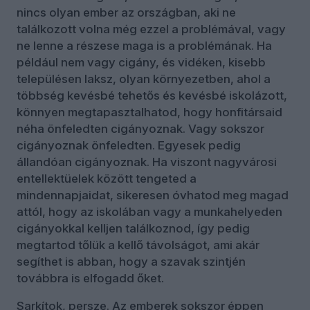
nincs olyan ember az országban, aki ne
találkozott volna még ezzel a problémával, vagy
ne lenne a részese maga is a problémának. Ha
például nem vagy cigány, és vidéken, kisebb
településen laksz, olyan környezetben, ahol a
többség kevésbé tehetős és kevésbé iskolázott,
könnyen megtapasztalhatod, hogy honfitársaid
néha önfeledten cigányoznak. Vagy sokszor
cigányoznak önfeledten. Egyesek pedig
állandóan cigányoznak. Ha viszont nagyvárosi
entellektüelek között tengeted a
mindennapjaidat, sikeresen óvhatod meg magad
attól, hogy az iskolában vagy a munkahelyeden
cigányokkal kelljen találkoznod, így pedig
megtartod tőlük a kellő távolságot, ami akár
segíthet is abban, hogy a szavak szintjén
továbbra is elfogadd őket.
Sarkítok, persze. Az emberek sokszor éppen