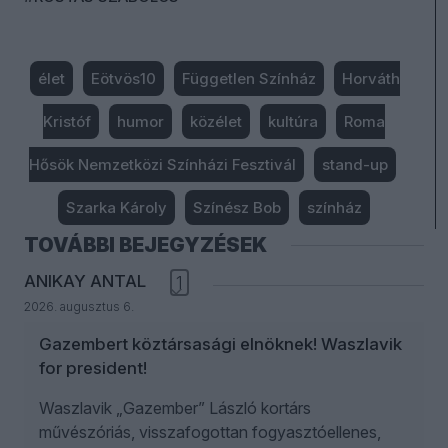
élet
Eötvös10
Független Színház
Horváth
Kristóf
humor
közélet
kultúra
Roma
Hősök Nemzetközi Színházi Fesztivál
stand-up
Szarka Károly
Színész Bob
színház
TOVÁBBI BEJEGYZÉSEK
ANIKAY ANTAL
1
2026. augusztus 6.
Gazembert köztársasági elnöknek! Waszlavik
for president!
Waszlavik „Gazember” László kortárs
művészóriás, visszafogottan fogyasztóellenes,