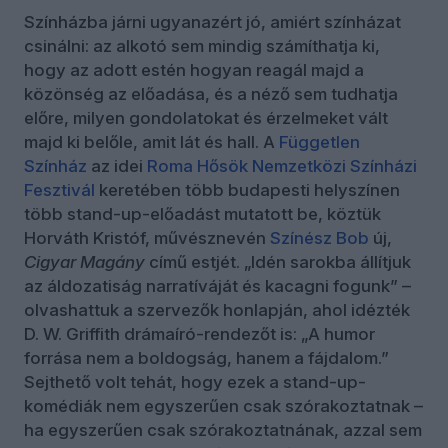
Színházba járni ugyanazért jó, amiért színházat
csinálni: az alkotó sem mindig számíthatja ki,
hogy az adott estén hogyan reagál majd a
közönség az előadása, és a néző sem tudhatja
előre, milyen gondolatokat és érzelmeket vált
majd ki belőle, amit lát és hall. A
Független
Színház
az idei
Roma Hősök Nemzetközi Színházi
Fesztivál
keretében több budapesti helyszínen
több stand-up-előadást mutatott be, köztük
Horváth Kristóf, művésznevén
Színész Bob
új,
Cigyar Magány
című estjét. „Idén sarokba állítjuk
az áldozatiság narratíváját és kacagni fogunk” –
olvashattuk a szervezők honlapján, ahol idézték
D. W. Griffith drámaíró-rendezőt is: „A humor
forrása nem a boldogság, hanem a fájdalom.”
Sejthető volt tehát, hogy ezek a stand-up-
komédiák nem egyszerűen csak szórakoztatnak –
ha egyszerűen csak szórakoztatnának, azzal sem