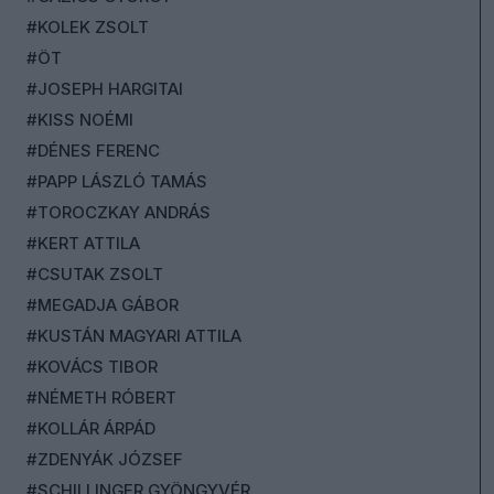
#KOLEK ZSOLT
#ÖT
#JOSEPH HARGITAI
#KISS NOÉMI
#DÉNES FERENC
#PAPP LÁSZLÓ TAMÁS
#TOROCZKAY ANDRÁS
#KERT ATTILA
#CSUTAK ZSOLT
#MEGADJA GÁBOR
#KUSTÁN MAGYARI ATTILA
#KOVÁCS TIBOR
#NÉMETH RÓBERT
#KOLLÁR ÁRPÁD
#ZDENYÁK JÓZSEF
#SCHILLINGER GYÖNGYVÉR