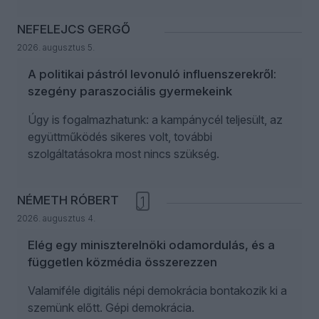
NEFELEJCS GERGŐ
2026. augusztus 5.
A politikai pástról levonuló influenszerekről:
szegény paraszociális gyermekeink
Úgy is fogalmazhatunk: a kampánycél teljesült, az
együttműködés sikeres volt, további
szolgáltatásokra most nincs szükség.
NÉMETH RÓBERT
1
2026. augusztus 4.
Elég egy miniszterelnöki odamordulás, és a
független közmédia összerezzen
Valamiféle digitális népi demokrácia bontakozik ki a
szemünk előtt. Gépi demokrácia.