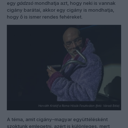
egy
gádzsó
mondhatja azt, hogy neki is vannak
cigány barátai, akkor egy cigány is mondhatja,
hogy ő is ismer rendes fehéreket.
Horváth Kristóf a Roma Hősök Fesztiválon (fotó: Váradi Béla)
A téma, amit cigány–magyar együttélésként
szoktunk emlegetni, azért is különleges, mert