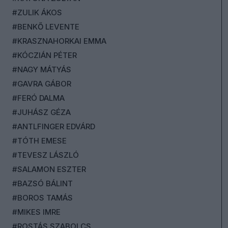
#ZULIK ÁKOS
#BENKŐ LEVENTE
#KRASZNAHORKAI EMMA
#KÓCZIÁN PÉTER
#NAGY MÁTYÁS
#GAVRA GÁBOR
#FERÓ DALMA
#JUHÁSZ GÉZA
#ANTLFINGER EDVÁRD
#TÓTH EMESE
#TEVESZ LÁSZLÓ
#SALAMON ESZTER
#BAZSÓ BÁLINT
#BOROS TAMÁS
#MIKES IMRE
#ROSTÁS SZABOLCS