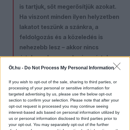
is tartjuk, sőt megerősítjük azokat.
Ha viszont minden ilyen helyzetben
lakatot teszünk a szánkra, a
feldolgozás és a közeledés is
nehezebb lesz – akkor nincs
értelme a humornak, nincs értelme
a művészetnek, és nem lesz
Öt.hu -
Do Not Process My Personal Information
katarzis sem.
If you wish to opt-out of the sale, sharing to third parties, or
processing of your personal or sensitive information for
Eszembe jut például Ricky Gervais, akinek egy-
targeted advertising by us, please use the below opt-out
egy önálló estjébe annyi szélsőségesen
section to confirm your selection. Please note that after your
tabusértő, távolról sem pc, véletlenül sem woke-
opt-out request is processed you may continue seeing
interest-based ads based on personal information utilized by
kompatibilis poén sűrűsödik bele, ami felénk egy
us or personal information disclosed to third parties prior to
teljes színházi évadra is sok lenne. Van köztük
your opt-out. You may separately opt-out of the further
olyan, amitől kimondottan kellemetlenül érzem