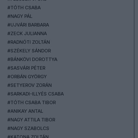
#TÓTH CSABA
#NAGY PÁL
#UJVÁRI BARBARA
#ZECK JULIANNA
#RADNÓTI ZOLTÁN
#SZÉKELY SÁNDOR
#BÁNKÖVI DOROTTYA
#SASVÁRI PÉTER
#ORBÁN GYÖRGY
#SETYEROV ZORÁN
#SARKADI-ILLYÉS CSABA
#TÓTH CSABA TIBOR
#ANIKAY ANTAL
#NAGY ATTILA TIBOR
#NAGY SZABOLCS
#KATONA ZOLTÁN