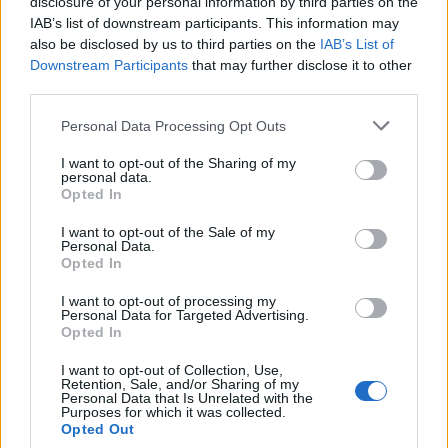
disclosure of your personal information by third parties on the
magam? Igen, van. És tudok ezeken jóízűen
IAB’s list of downstream participants. This information may
nevetni? Hogyne, nem is keveset. Valami ilyesmi
also be disclosed by us to third parties on the
IAB’s List of
volna a katarzis.
Downstream Participants
that may further disclose it to other
third parties.
Rasszista vagyok-e, ha azt mondom, más a
hangulata egy előadásnak, a közönség egy
Personal Data Processing Opt Outs
szemmel jól látható
része roma, és más akkor, ha
I want to opt-out of the Sharing of my
mindenki fehér? És ha hozzáteszem, hogy
personal data.
Opted In
máshogy reagál ugyanarra a momentumra egy
fővárosi kőszínház meg egy vidéki művház
I want to opt-out of the Sale of my
közönsége? Ez a megállapításom már nem
Personal Data.
Opted In
rasszista, ugye? Csak éppen ugyanúgy
előítéletes. És ugyanúgy a saját tapasztalataimon
I want to opt-out of processing my
Personal Data for Targeted Advertising.
alapul. Persze én is csodálkozom néha, amikor a
Opted In
nézőtér hangosan felnevet egy olyan viccen,
amin én legfeljebb mosolyognék, sőt néhányan
I want to opt-out of Collection, Use,
Retention, Sale, and/or Sharing of my
üvöltve, visítva, a térdüket csapkodva
Personal Data that Is Unrelated with the
hahotáznak rajta. Vagy meghatódnak egy olyan
Purposes for which it was collected.
Opted Out
résznél, ami engem egyáltalán nem érint meg,