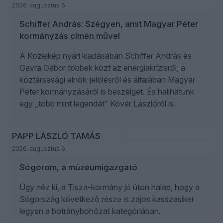
2026. augusztus 6.
Schiffer András: Szégyen, amit Magyar Péter
kormányzás címén művel
A Közelkép nyári kiadásában Schiffer András és
Gavra Gábor többek közt az energiakrízisről, a
köztársasági elnök-jelölésről és általában Magyar
Péter kormányzásáról is beszélget. És hallhatunk
egy „több mint legendát” Kövér Lászlóról is.
PAPP LÁSZLÓ TAMÁS
2026. augusztus 6.
Sógorom, a múzeumigazgató
Úgy néz ki, a Tisza-kormány jó úton halad, hogy a
Sógország következő része is zajos kasszasiker
legyen a botránybohózat kategóriában.