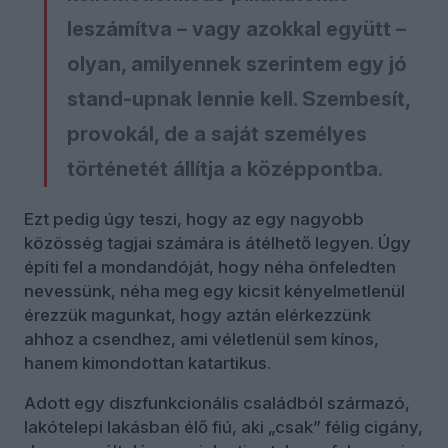
leszámítva – vagy azokkal együtt –
olyan, amilyennek szerintem egy jó
stand-upnak lennie kell. Szembesít,
provokál, de a saját személyes
történetét állítja a középpontba.
Ezt pedig úgy teszi, hogy az egy nagyobb
közösség tagjai számára is átélhető legyen. Úgy
építi fel a mondandóját, hogy néha önfeledten
nevessünk, néha meg egy kicsit kényelmetlenül
érezzük magunkat, hogy aztán elérkezzünk
ahhoz a csendhez, ami véletlenül sem kínos,
hanem kimondottan katartikus.
Adott egy diszfunkcionális családból származó,
lakótelepi lakásban élő fiú, aki „csak” félig cigány,