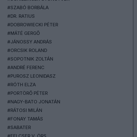
#SZABÓ BORBÁLA
#DR. RATIUS
#DOBROWIECKI PÉTER
#MÁTÉ GERGŐ
#JÁNOSSY ANDRÁS
#ORCSIK ROLAND
#SOPOTNIK ZOLTÁN
#ANDRÉ FERENC
#PUROSZ LEONIDASZ
#RÓTH ELZA
#PORTÖRŐ PÉTER
#NAGY-BATO JONATÁN
#RÁTOSI MILÁN
#FONAY TAMÁS
#SABATER
#FELCSER V. ÖRS