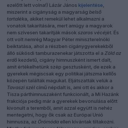
ezelőtt lett volna!) Lázár János
kijelentése
,
miszerint a cigányság a magyarság
belső
tartalék
a, akiket remekül lehet alkalmazni a
vonatok takarítására, mert amúgy a magyarok
nem szívesen takarítják mások
szaros vécé
jét. És
ott volt nemrég Magyar Péter miniszterelnöki
beiktatása, ahol a részben cigánygyerekekből
álló sükösdi tamburazenekar játszotta el a
Zöld az
erdő
kezdetű, cigány himnuszként ismert dalt,
amit értékelhetünk szép gesztusként, de ezek a
gyerekek mégiscsak egy politikai játszma kellős
közepén találták magukat. Eljátszatták velük a
Tavaszi szél
című népdalt is, ami ott és akkor a
Tisza párthimnuszaként funkcionált, a Mi Hazánk
frakciója pedig már a gyerekek bevonulása előtt
kivonult a teremből, amit azzal együtt is nehéz
mentegetni, hogy ők csak az Európai Unió
himnusza, az
Örömóda
ellen kívántak tiltakozni.