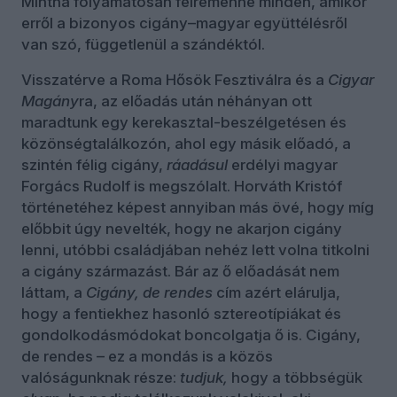
Mintha folyamatosan félremenne minden, amikor
erről a bizonyos cigány–magyar együttélésről
van szó, függetlenül a szándéktól.
Visszatérve a Roma Hősök Fesztiválra és a
Cigyar
Magány
ra, az előadás után néhányan ott
maradtunk egy kerekasztal-beszélgetésen és
közönségtalálkozón, ahol egy másik előadó, a
szintén félig cigány,
ráadásul
erdélyi magyar
Forgács Rudolf is megszólalt. Horváth Kristóf
történetéhez képest annyiban más övé, hogy míg
előbbit úgy nevelték, hogy ne akarjon cigány
lenni, utóbbi családjában nehéz lett volna titkolni
a cigány származást. Bár az ő előadását nem
láttam, a
Cigány, de rendes
cím azért elárulja,
hogy a fentiekhez hasonló sztereotípiákat és
gondolkodásmódokat boncolgatja ő is. Cigány,
de rendes – ez a mondás is a közös
valóságunknak része:
tudjuk,
hogy a többségük