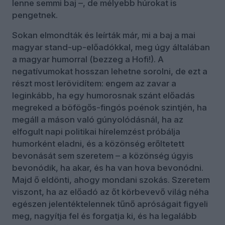
lenne semmi baj –, de mélyebb húrokat is
pengetnek.
Sokan elmondták és leírták már, mi a baj a mai
magyar stand-up-előadókkal, meg úgy általában
a magyar humorral (bezzeg a Hofi!). A
negatívumokat hosszan lehetne sorolni, de ezt a
részt most lerövidítem: engem az zavar a
leginkább, ha egy humorosnak szánt előadás
megreked a böfögős-fingós poénok szintjén, ha
megáll a máson való gúnyolódásnál, ha az
elfogult napi politikai hírelemzést próbálja
humorként eladni, és a közönség erőltetett
bevonását sem szeretem – a közönség úgyis
bevonódik, ha akar, és ha van hova bevonódni.
Majd ő eldönti, ahogy mondani szokás. Szeretem
viszont, ha az előadó az őt körbevevő világ néha
egészen jelentéktelennek tűnő apróságait figyeli
meg, nagyítja fel és forgatja ki, és ha legalább