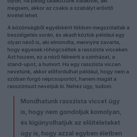
olyan,
ha pedig találkozunk valakivel, aki
mégsem, akkor az csakis a szabályt erősítő
kivétel lehet.
A közönségből egyébként többen megszólaltak a
beszélgetés során, és akadt köztük például egy
olyan néző is, aki elmondta, mennyire zavarta,
hogy egyesek röhögcséltek a rasszista vicceken.
Azt hiszem, ez a néző félreérti a színházat, a
stand-upot, a humort. Ha egy rasszista viccen
nevetünk, akkor előfordulhat például, hogy nem a
szóban forgó népcsoportot, hanem magát a
rasszizmust nevetjük ki. Nehéz ügy, tudom.
Mondhatunk rasszista viccet úgy
is, hogy nem gondoljuk komolyan,
és kigúnyolhatjuk az előítéleteket
úgy is, hogy azzal egyben életben