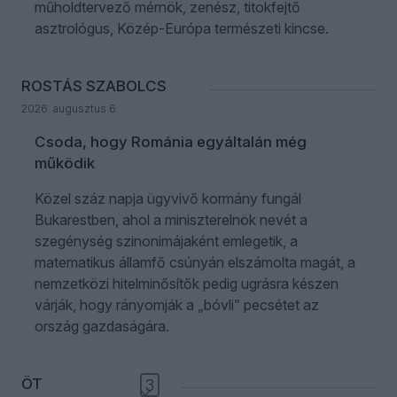
műholdtervező mérnök, zenész, titokfejtő
asztrológus, Közép-Európa természeti kincse.
ROSTÁS SZABOLCS
2026. augusztus 6.
Csoda, hogy Románia egyáltalán még
működik
Közel száz napja ügyvivő kormány fungál
Bukarestben, ahol a miniszterelnök nevét a
szegénység szinonimájaként emlegetik, a
matematikus államfő csúnyán elszámolta magát, a
nemzetközi hitelminősítők pedig ugrásra készen
várják, hogy rányomják a „bóvli” pecsétet az
ország gazdaságára.
ÖT
3