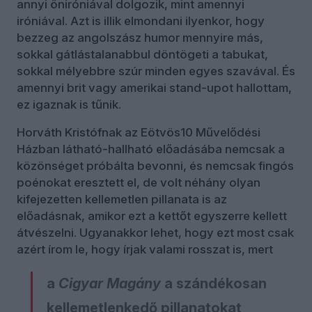
annyi öniróniával dolgozik, mint amennyi
iróniával. Azt is illik elmondani ilyenkor, hogy
bezzeg az angolszász humor mennyire más,
sokkal gátlástalanabbul döntögeti a tabukat,
sokkal mélyebbre szúr minden egyes szavával. És
amennyi brit vagy amerikai stand-upot hallottam,
ez igaznak is tűnik.
Horváth Kristófnak az Eötvös10 Művelődési
Házban látható-hallható előadásába nemcsak a
közönséget próbálta bevonni, és nemcsak fingós
poénokat eresztett el, de volt néhány olyan
kifejezetten kellemetlen pillanata is az
előadásnak, amikor ezt a kettőt egyszerre kellett
átvészelni. Ugyanakkor lehet, hogy ezt most csak
azért írom le, hogy írjak valami rosszat is, mert
a
Cigyar Magány
a szándékosan
kellemetlenkedő pillanatokat