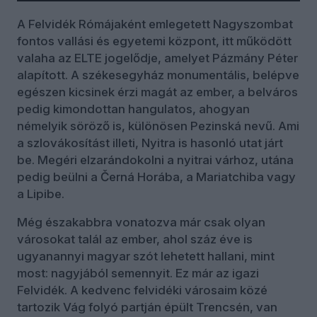
A Felvidék Rómájaként emlegetett Nagyszombat
fontos vallási és egyetemi központ, itt működött
valaha az ELTE jogelődje, amelyet Pázmány Péter
alapított. A székesegyház monumentális, belépve
egészen kicsinek érzi magát az ember, a belváros
pedig kimondottan hangulatos, ahogyan
némelyik söröző is, különösen Pezinská nevű. Ami
a szlovákosítást illeti, Nyitra is hasonló utat járt
be. Megéri elzarándokolni a nyitrai várhoz, utána
pedig beülni a Černá Horába, a Mariatchiba vagy
a Lipibe.
Még északabbra vonatozva már csak olyan
városokat talál az ember, ahol száz éve is
ugyanannyi magyar szót lehetett hallani, mint
most: nagyjából semennyit. Ez már az igazi
Felvidék. A kedvenc felvidéki városaim közé
tartozik Vág folyó partján épült Trencsén, van