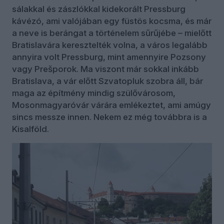
sálakkal és zászlókkal kidekorált Pressburg
kávézó, ami valójában egy füstös kocsma, és már
a neve is berángat a történelem sűrűjébe – mielőtt
Bratislavára keresztelték volna, a város legalább
annyira volt Pressburg, mint amennyire Pozsony
vagy Prešporok. Ma viszont már sokkal inkább
Bratislava, a vár előtt Szvatopluk szobra áll, bár
maga az építmény mindig szülővárosom,
Mosonmagyaróvár várára emlékeztet, ami amúgy
sincs messze innen. Nekem ez még továbbra is a
Kisalföld.