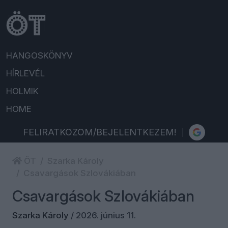
HANGOSKÖNYV
HÍRLEVÉL
HOLMIK
HOME
FELIRATKOZOM/BEJELENTKEZEM!
ÖT
Szarka Károly
Csavargások Szlovákiában
Csavargások Szlovákiában
Szarka Károly
/
2026. június 11.