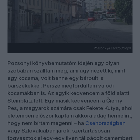
Pozsony (a szerző fotója)
Pozsonyi könyvbemutatóm idején egy olyan
szobában szálltam meg, ami úgy nézett ki, mint
egy kocsma, volt benne egy bárpult is
bárszékekkel. Persze megfordultam valódi
kocsmákban is. Az egyik kedvencem a föld alatti
Steinplatz lett. Egy másik kedvencem a Čierny
Pes, a magyarok számára csak Fekete Kutya, ahol
életemben először kaptam akkora adag hermelínt,
hogy nem bírtam megenni – ha
Csehországban
vagy Szlovákiában járok, szertartásosan
fogyasztok el egy-egy ilyen tál pácolt camembert