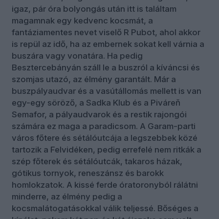
igaz, pár óra bolyongás után itt is találtam
magamnak egy kedvenc kocsmát, a
fantáziamentes nevet viselő R Pubot, ahol akkor
is repül az idő, ha az embernek sokat kell várnia a
buszára vagy vonatára. Ha pedig
Besztercebányán száll le a buszról a kíváncsi és
szomjas utazó, az élmény garantált. Már a
buszpályaudvar és a vasútállomás mellett is van
egy-egy söröző, a Sadka Klub és a Piváreň
Semafor, a pályaudvarok és a restik rajongói
számára ez maga a paradicsom. A Garam-parti
város főtere és sétálóutcája a legszebbek közé
tartozik a Felvidéken, pedig errefelé nem ritkák a
szép főterek és sétálóutcák, takaros házak,
gótikus tornyok, reneszánsz és barokk
homlokzatok. A kissé ferde óratoronyból rálátni
minderre, az élmény pedig a
kocsmalátogatásokkal válik teljessé. Bőséges a