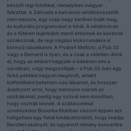
készült régi fotókkal, némelyiken magyar
felirattal. A Záhrada a belvárosi sétálóövezettől
nem messze, egy szép nagy kertben bújik meg,
és kulturális programokat is kínál. A sétálóutcán
és a főtéren leginkább menő éttermek és kávézók
sorakoznak, de régi vágású kiskocsmákra is
könnyű rábukkanni. A Piváreň Mefisto, a Pub 32
vagy a Bernard is ilyen, és a csak a véletlen dönti
el, hogy az embert hagyják-e békésen inni a
sarokban, vagy megszólítják – a Pub 32-ben egy
fickó például nagyon megörült, amiért
külföldiként betettem oda lábamat, és hosszan
áradozott arról, hogy mennyire szereti az
osztrákokat, pedig egy szóval sem mondtam,
hogy osztrák lennék. A szállásommal
szomszédos Bosorka Klubban viszont éppen azt
hallgattam egy fiatal lokálpatriótától, hogy imádja
Besztercebányát, és ugyanott néhány koncertbe