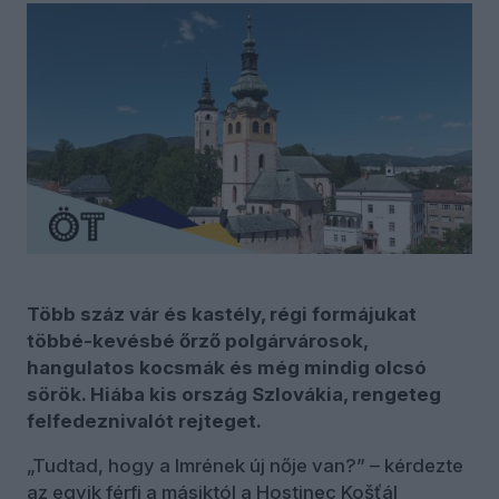
Több száz vár és kastély, régi formájukat
többé-kevésbé őrző polgárvárosok,
hangulatos kocsmák és még mindig olcsó
sörök. Hiába kis ország Szlovákia, rengeteg
felfedeznivalót rejteget.
„Tudtad, hogy a Imrének új nője van?” – kérdezte
az egyik férfi a másiktól a Hostinec Košťál