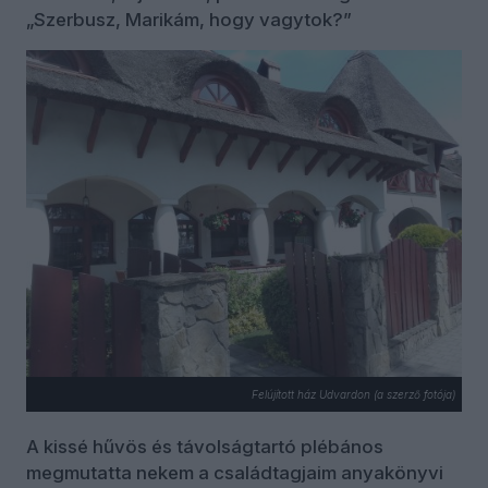
„Szerbusz, Marikám, hogy vagytok?”
Felújított ház Udvardon (a szerző fotója)
A kissé hűvös és távolságtartó plébános
megmutatta nekem a családtagjaim anyakönyvi