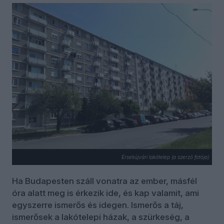
Érsekújvári lakótelep (a szerző fotója)
Ha Budapesten száll vonatra az ember, másfél
óra alatt meg is érkezik ide, és kap valamit, ami
egyszerre ismerős és idegen. Ismerős a táj,
ismerősek a lakótelepi házak, a szürkeség, a