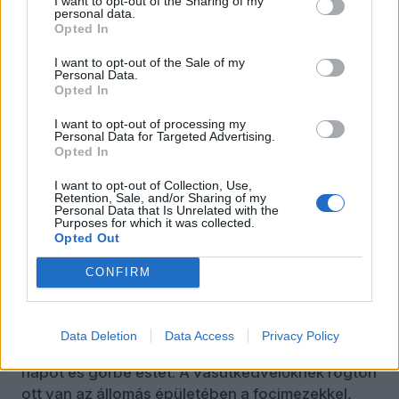
I want to opt-out of the Sharing of my
personal data.
Opted In
Pozsony (a szerző fotója)
I want to opt-out of the Sale of my
Personal Data.
Opted In
Fővárosként, hármas határhoz közeli
központként Pozsonynak illik legalább egy kicsit
I want to opt-out of processing my
kozmopolitának lennie, még ha kisebb is, mint
Personal Data for Targeted Advertising.
Opted In
Prága vagy Budapest, és nem is olyan régóta
szlovák főváros, mivel ugye maga Szlovákia sem
I want to opt-out of Collection, Use,
Retention, Sale, and/or Sharing of my
létezik olyan régen – és itt most nem nyitom meg
Personal Data that Is Unrelated with the
a fiatal szlovák államisággal kapcsolatos viccek
Purposes for which it was collected.
Opted Out
sorát, bár az tény, hogy Pozsony hosszabb ideig
volt a Magyar Királyság fővárosa, mint a Szlovák
CONFIRM
Köztársaságé. Látnivalókat, hangulatos utcákat
és csodás atmoszférájú kocsmákat itt is talál az
ember, szóval Pozsony mindenképpen megér
Data Deletion
Data Access
Privacy Policy
legalább egy felfedező utat, legalább néhány
napot és görbe estét. A vasútkedvelőknek rögtön
ott van az állomás épületében a focimezekkel,