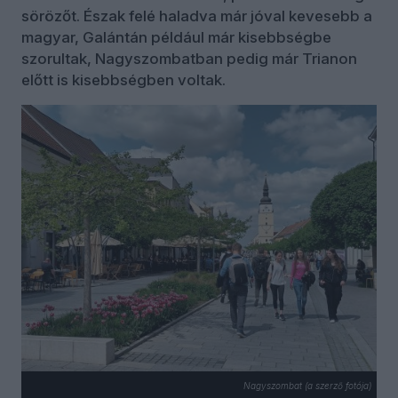
sörözőt. Észak felé haladva már jóval kevesebb a
magyar, Galántán például már kisebbségbe
szorultak, Nagyszombatban pedig már Trianon
előtt is kisebbségben voltak.
Nagyszombat (a szerző fotója)