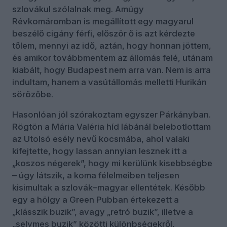
szlovákul szólalnak meg. Amúgy
Révkomáromban is megállított egy magyarul
beszélő cigány férfi, először ő is azt kérdezte
tőlem, mennyi az idő, aztán, hogy honnan jöttem,
és amikor továbbmentem az állomás felé, utánam
kiabált, hogy Budapest nem arra van. Nem is arra
indultam, hanem a vasútállomás melletti Hurikán
sörözőbe.
Hasonlóan jól szórakoztam egyszer Párkányban.
Rögtön a Mária Valéria híd lábánál belebotlottam
az Utolsó esély nevű kocsmába, ahol valaki
kifejtette, hogy lassan annyian lesznek itt a
„koszos négerek”, hogy mi kerülünk kisebbségbe
– úgy látszik, a koma félelmeiben teljesen
kisimultak a szlovák–magyar ellentétek. Később
egy a hölgy a Green Pubban értekezett a
„klásszik buzik”, avagy „retró buzik”, illetve a
„selymes buzik” közötti különbségekről,