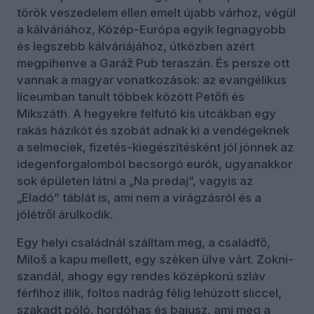
török veszedelem ellen emelt újabb várhoz, végül
a kálváriához, Közép-Európa egyik legnagyobb
és legszebb kálváriájához, útközben azért
megpihenve a Garáž Pub teraszán. És persze ott
vannak a magyar vonatkozások: az evangélikus
líceumban tanult többek között Petőfi és
Mikszáth. A hegyekre felfutó kis utcákban egy
rakás házikót és szobát adnak ki a vendégeknek
a selmeciek, fizetés-kiegészítésként jól jönnek az
idegenforgalomból becsorgó eurók, ugyanakkor
sok épületen látni a „Na predaj”, vagyis az
„Eladó” táblát is, ami nem a virágzásról és a
jólétről árulkodik.
Egy helyi családnál szálltam meg, a családfő,
Miloš a kapu mellett, egy széken ülve várt. Zokni-
szandál, ahogy egy rendes középkorú szláv
férfihoz illik, foltos nadrág félig lehúzott sliccel,
szakadt póló, hordóhas és bajusz, ami meg a