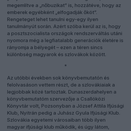
megemlítve a „nőbuzikat” is, hozzátéve, hogy az
emberek egyébként „elfogadják őköt”.
Rengeteget lehet tanulni egy-egy ilyen
tanulmányút során. Azért szóba kerül az is, hogy
a posztszocialista országok rendszerváltás utáni
nyomora még a legfiatalabb generációk életére is
rányomja a bélyegét – ezen a téren sincs
különbség magyarok és szlovákok között.
*
Az utóbbi években sok könyvbemutatón és
felolvasáson vettem részt, de a szlovákiaiak a
legjobbak közé tartoztak. Dunaszerdahelyen a
könyvbemutatóm szervezője a Csallóközi
Könyvtár volt, Pozsonyban a József Attila Ifjúsági
Klub, Nyitrán pedig a Juhász Gyula Ifjúsági Klub.
Szlovákia egyetemi városaiban több ilyen
magyar ifjúsági klub működik, és úgy látom,