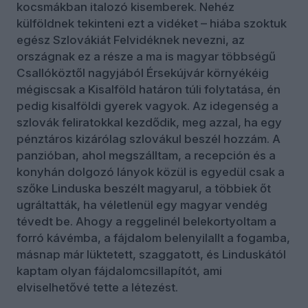
kocsmákban italozó kisemberek. Nehéz
külföldnek tekinteni ezt a vidéket – hiába szoktuk
egész Szlovákiát Felvidéknek nevezni, az
országnak ez a része a ma is magyar többségű
Csallóköztől nagyjából Érsekújvár környékéig
mégiscsak a Kisalföld határon túli folytatása, én
pedig kisalföldi gyerek vagyok. Az idegenség a
szlovák feliratokkal kezdődik, meg azzal, ha egy
pénztáros kizárólag szlovákul beszél hozzám. A
panzióban, ahol megszálltam, a recepción és a
konyhán dolgozó lányok közül is egyedül csak a
szőke Linduska beszélt magyarul, a többiek őt
ugráltatták, ha véletlenül egy magyar vendég
tévedt be. Ahogy a reggelinél belekortyoltam a
forró kávémba, a fájdalom belenyilallt a fogamba,
másnap már lüktetett, szaggatott, és Linduskától
kaptam olyan fájdalomcsillapítót, ami
elviselhetővé tette a létezést.