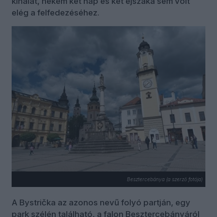
kínálat, nekem két nap és két éjszaka sem volt
elég a felfedezéséhez.
Besztercebánya (a szerző fotója)
A Bystrička az azonos nevű folyó partján, egy
park szélén található, a falon Besztercebányáról