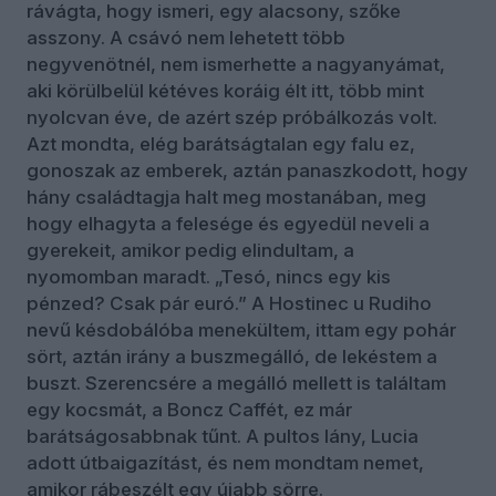
rávágta, hogy ismeri, egy alacsony, szőke
asszony. A csávó nem lehetett több
negyvenötnél, nem ismerhette a nagyanyámat,
aki körülbelül kétéves koráig élt itt, több mint
nyolcvan éve, de azért szép próbálkozás volt.
Azt mondta, elég barátságtalan egy falu ez,
gonoszak az emberek, aztán panaszkodott, hogy
hány családtagja halt meg mostanában, meg
hogy elhagyta a felesége és egyedül neveli a
gyerekeit, amikor pedig elindultam, a
nyomomban maradt. „Tesó, nincs egy kis
pénzed? Csak pár euró.” A Hostinec u Rudiho
nevű késdobálóba menekültem, ittam egy pohár
sört, aztán irány a buszmegálló, de lekéstem a
buszt. Szerencsére a megálló mellett is találtam
egy kocsmát, a Boncz Caffét, ez már
barátságosabbnak tűnt. A pultos lány, Lucia
adott útbaigazítást, és nem mondtam nemet,
amikor rábeszélt egy újabb sörre.