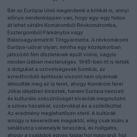
Bár az Európai Unió megérdemli a kritikát is, annyi
előnye mindenképpen van, hogy egy-egy hídon
át lehet sétálni Komáromból Révkomáromba,
Esztergomból Párkányba vagy
Balassagyarmatról Tótgyarmatra. A révkomáromi
Európa-udvar olyan, mintha egy középkorban
játszódó film díszletének épült volna, vagyis
minden ízében mesterséges. 1945-ben itt is tették
a dolgukat a szövetségesek bombái, az
ezredforduló építészei viszont nem olyannak
álmodták meg az új teret, ahogy Komárom terei
Jókai idejében kinéztek, hanem Európa nemzeti
és kulturális sokszínűségét kívánták megmutatni
a színes házakkal, szobrokkal és a szökőkúttal.
Az eredmény meglehetősen steril. A kultúrák
amúgy is keverednek maguktól, elég csak kiülni a
sétálóutca valamelyik teraszára, és hallgatni,
ahogy a családok egyes tagjai hol magyarul, hol