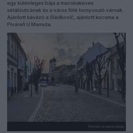
egy különleges bája a macskaköves
sétálóutcának és a város fölé tornyosuló várnak.
Ajánlott kávézó a Sládkovič, ajánlott kocsma a
Piváreň U Mamuta.
Trencsén (a szerző fotója)