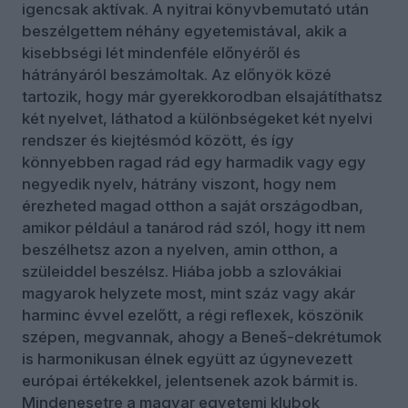
igencsak aktívak. A nyitrai könyvbemutató után
beszélgettem néhány egyetemistával, akik a
kisebbségi lét mindenféle előnyéről és
hátrányáról beszámoltak. Az előnyök közé
tartozik, hogy már gyerekkorodban elsajátíthatsz
két nyelvet, láthatod a különbségeket két nyelvi
rendszer és kiejtésmód között, és így
könnyebben ragad rád egy harmadik vagy egy
negyedik nyelv, hátrány viszont, hogy nem
érezheted magad otthon a saját országodban,
amikor például a tanárod rád szól, hogy itt nem
beszélhetsz azon a nyelven, amin otthon, a
szüleiddel beszélsz. Hiába jobb a szlovákiai
magyarok helyzete most, mint száz vagy akár
harminc évvel ezelőtt, a régi reflexek, köszönik
szépen, megvannak, ahogy a Beneš-dekrétumok
is harmonikusan élnek együtt az úgynevezett
európai értékekkel, jelentsenek azok bármit is.
Mindenesetre a magyar egyetemi klubok