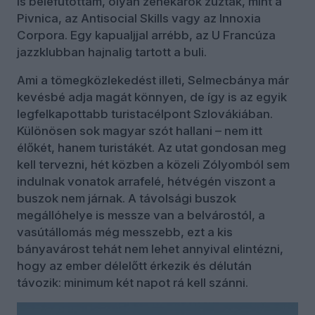
is belefutottam, olyan zenekarok zúztak, mint a
Pivnica, az Antisocial Skills vagy az Innoxia
Corpora. Egy kapualjjal arrébb, az U Francúza
jazzklubban hajnalig tartott a buli.
Ami a tömegközlekedést illeti, Selmecbánya már
kevésbé adja magát könnyen, de így is az egyik
legfelkapottabb turistacélpont Szlovákiában.
Különösen sok magyar szót hallani – nem itt
élőkét, hanem turistákét. Az utat gondosan meg
kell tervezni, hét közben a közeli Zólyomból sem
indulnak vonatok arrafelé, hétvégén viszont a
buszok nem járnak. A távolsági buszok
megállóhelye is messze van a belvárostól, a
vasútállomás még messzebb, ezt a kis
bányavárost tehát nem lehet annyival elintézni,
hogy az ember délelőtt érkezik és délután
távozik: minimum két napot rá kell szánni.