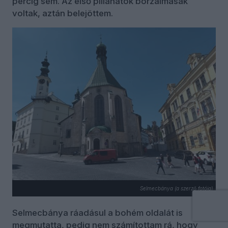
percig sem. Az első pillanatok borzalmasak
voltak, aztán belejöttem.
Selmecbánya (a szerző fotója)
Selmecbánya ráadásul a bohém oldalát is
megmutatta, pedig nem számítottam rá, hogy