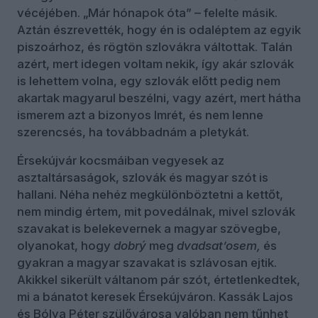
vécéjében. „Már hónapok óta” – felelte másik.
Aztán észrevették, hogy én is odaléptem az egyik
piszoárhoz, és rögtön szlovákra váltottak. Talán
azért, mert idegen voltam nekik, így akár szlovák
is lehettem volna, egy szlovák előtt pedig nem
akartak magyarul beszélni, vagy azért, mert hátha
ismerem azt a bizonyos Imrét, és nem lenne
szerencsés, ha továbbadnám a pletykát.
Érsekújvár kocsmáiban vegyesek az
asztaltársaságok, szlovák és magyar szót is
hallani. Néha nehéz megkülönböztetni a kettőt,
nem mindig értem, mit povedálnak, mivel szlovák
szavakat is belekevernek a magyar szövegbe,
olyanokat, hogy
dobrý
meg
dvadsat’osem,
és
gyakran a magyar szavakat is szlávosan ejtik.
Akikkel sikerült váltanom pár szót, értetlenkedtek,
mi a bánatot keresek Érsekújváron. Kassák Lajos
és Bólya Péter szülővárosa valóban nem tűnhet