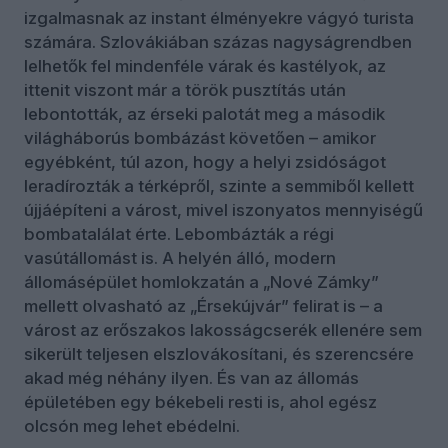
izgalmasnak az instant élményekre vágyó turista
számára. Szlovákiában százas nagyságrendben
lelhetők fel mindenféle várak és kastélyok, az
ittenit viszont már a török pusztítás után
lebontották, az érseki palotát meg a második
világháborús bombázást követően – amikor
egyébként, túl azon, hogy a helyi zsidóságot
leradírozták a térképről, szinte a semmiből kellett
újjáépíteni a várost, mivel iszonyatos mennyiségű
bombatalálat érte. Lebombázták a régi
vasútállomást is. A helyén álló, modern
állomásépület homlokzatán a „Nové Zámky”
mellett olvasható az „Érsekújvár” felirat is – a
várost az erőszakos lakosságcserék ellenére sem
sikerült teljesen elszlovákosítani, és szerencsére
akad még néhány ilyen. És van az állomás
épületében egy békebeli resti is, ahol egész
olcsón meg lehet ebédelni.