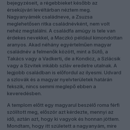
bejegyzéseit, a régebbieket később az
érsekújvári levéltárban néztem meg.
Nagyanyámék családneve, a Zsuzsa
meglehetősen ritka családnévként, nem volt
nehéz megtalálni. A családfa amúgy is tele van
érdekes nevekkel, a Maczkó például kimondottan
aranyos. Akad néhány egyértelműen magyar
családnév a felmenők között, mint a Sütő, a
Takács vagy a Vadkerti, de a Kondicz, a Szlácsik
vagy a Szvitek inkább szláv eredetre utalnak. A
legjobb családban is előfordul az ilyesmi. Udvard
a szlovák és a magyar nyelvterületek határán
fekszik, nincs semmi meglepő ebben a
keveredésben.
A templom előtt egy magyarul beszélő roma férfi
szólított meg, először azt kérdezte, mennyi az
idő, aztán azt, hogy ki vagyok és honnan jöttem.
Mondtam, hogy itt született a nagyanyám, mire