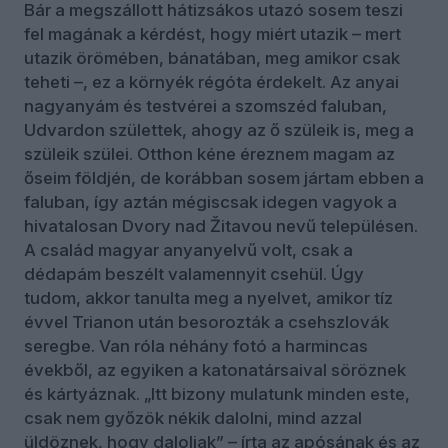
Bár a megszállott hátizsákos utazó sosem teszi
fel magának a kérdést, hogy miért utazik – mert
utazik örömében, bánatában, meg amikor csak
teheti –, ez a környék régóta érdekelt. Az anyai
nagyanyám és testvérei a szomszéd faluban,
Udvardon születtek, ahogy az ő szüleik is, meg a
szüleik szülei. Otthon kéne éreznem magam az
őseim földjén, de korábban sosem jártam ebben a
faluban, így aztán mégiscsak idegen vagyok a
hivatalosan Dvory nad Žitavou nevű településen.
A család magyar anyanyelvű volt, csak a
dédapám beszélt valamennyit csehül. Úgy
tudom, akkor tanulta meg a nyelvet, amikor tíz
évvel Trianon után besorozták a csehszlovák
seregbe. Van róla néhány fotó a harmincas
évekből, az egyiken a katonatársaival söröznek
és kártyáznak. „Itt bizony mulatunk minden este,
csak nem győzök nékik dalolni, mind azzal
üldöznek, hogy daloljak” – írta az apósának és az