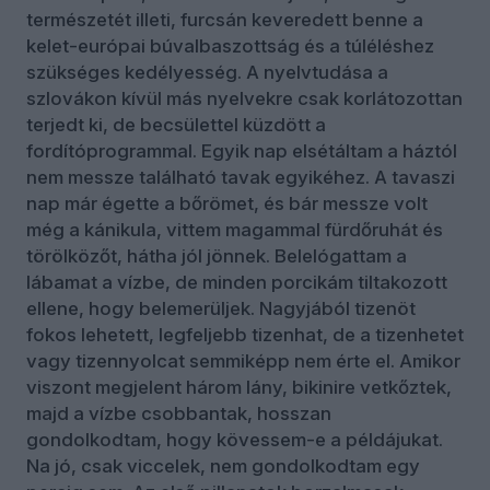
természetét illeti, furcsán keveredett benne a
kelet-európai búvalbaszottság és a túléléshez
szükséges kedélyesség. A nyelvtudása a
szlovákon kívül más nyelvekre csak korlátozottan
terjedt ki, de becsülettel küzdött a
fordítóprogrammal. Egyik nap elsétáltam a háztól
nem messze található tavak egyikéhez. A tavaszi
nap már égette a bőrömet, és bár messze volt
még a kánikula, vittem magammal fürdőruhát és
törölközőt, hátha jól jönnek. Belelógattam a
lábamat a vízbe, de minden porcikám tiltakozott
ellene, hogy belemerüljek. Nagyjából tizenöt
fokos lehetett, legfeljebb tizenhat, de a tizenhetet
vagy tizennyolcat semmiképp nem érte el. Amikor
viszont megjelent három lány, bikinire vetkőztek,
majd a vízbe csobbantak, hosszan
gondolkodtam, hogy kövessem-e a példájukat.
Na jó, csak viccelek, nem gondolkodtam egy