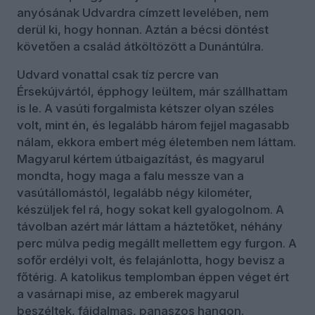
anyósának Udvardra címzett levelében, nem
derül ki, hogy honnan. Aztán a bécsi döntést
követően a család átköltözött a Dunántúlra.
Udvard vonattal csak tíz percre van
Érsekújvártól, épphogy leültem, már szállhattam
is le. A vasúti forgalmista kétszer olyan széles
volt, mint én, és legalább három fejjel magasabb
nálam, ekkora embert még életemben nem láttam.
Magyarul kértem útbaigazítást, és magyarul
mondta, hogy maga a falu messze van a
vasútállomástól, legalább négy kilométer,
készüljek fel rá, hogy sokat kell gyalogolnom. A
távolban azért már láttam a háztetőket, néhány
perc múlva pedig megállt mellettem egy furgon. A
sofőr erdélyi volt, és felajánlotta, hogy bevisz a
főtérig. A katolikus templomban éppen véget ért
a vasárnapi mise, az emberek magyarul
beszéltek, fájdalmas, panaszos hangon.