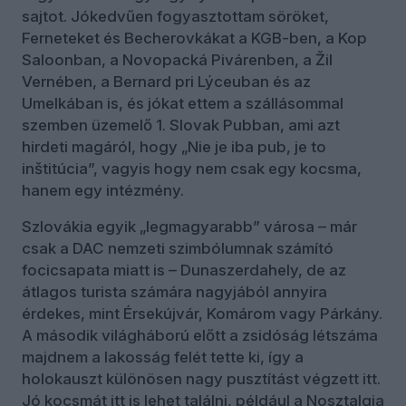
sajtot. Jókedvűen fogyasztottam söröket,
Ferneteket és Becherovkákat a KGB-ben, a Kop
Saloonban, a Novopacká Pivárenben, a Žil
Vernében, a Bernard pri Lýceuban és az
Umelkában is, és jókat ettem a szállásommal
szemben üzemelő 1. Slovak Pubban, ami azt
hirdeti magáról, hogy „Nie je iba pub, je to
inštitúcia”, vagyis hogy nem csak egy kocsma,
hanem egy intézmény.
Szlovákia egyik „legmagyarabb” városa – már
csak a DAC nemzeti szimbólumnak számító
focicsapata miatt is – Dunaszerdahely, de az
átlagos turista számára nagyjából annyira
érdekes, mint Érsekújvár, Komárom vagy Párkány.
A második világháború előtt a zsidóság létszáma
majdnem a lakosság felét tette ki, így a
holokauszt különösen nagy pusztítást végzett itt.
Jó kocsmát itt is lehet találni, például a Nosztalgia