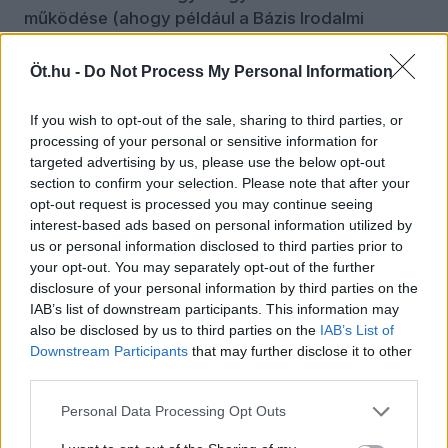
működése (ahogy például a Bázis Irodalmi
Egyesületé és az Irodalmi Szemle folyóiraté,
amelyek egy korábbi írásomban már
szóba
Öt.hu -
Do Not Process My Personal Information
kerültek
) legalább egy kicsit ellensúlyozza azt a
folyamatot, hogy szlovákiai települések és régiók
If you wish to opt-out of the sale, sharing to third parties, or
teljes magyar közössége tűnt vagy tűnik el
processing of your personal or sensitive information for
éppen.
targeted advertising by us, please use the below opt-out
section to confirm your selection. Please note that after your
opt-out request is processed you may continue seeing
interest-based ads based on personal information utilized by
us or personal information disclosed to third parties prior to
your opt-out. You may separately opt-out of the further
disclosure of your personal information by third parties on the
IAB’s list of downstream participants. This information may
also be disclosed by us to third parties on the
IAB’s List of
Downstream Participants
that may further disclose it to other
third parties.
Personal Data Processing Opt Outs