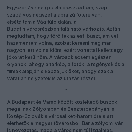
Egyszer Zsolnáig is elmerészkedtem, szép,
szabályos négyzet alaprajzú főtere van,
elsétáltam a Vág túloldalán, a
Budatin városrészben található várhoz is. Aztán
megtudtam, hogy törölték az esti buszt, amivel
hazamentem volna, szobát keresni meg már
nagyon lett volna időm, ezért vonattal kellett egy
jókorát kerülnöm. A városok sosem egészen
olyanok, ahogy a térkép, a fotók, a regények és a
filmek alapján elképzeljük őket, ahogy ezek a
váratlan helyzetek is az utazás részei.
*
A Budapest és Varsó között közlekedő buszok
megállnak Zólyomban és Besztercebányán is,
Közép-Szlovákia városai két-három óra alatt
elérhetők a magyar fővárosból. Bár a zólyomi vár
is nevezetes, maga a város nem túl izgalmas,