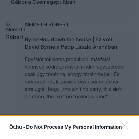
Gábor a Csemegepultban
NÉMETH RÓBERT
Byrne-ing down the house | Ez volt
David Byrne a Papp László Arénában
Egyfelől tökéletes produkció, másfelől
könnyed sodrás, mintha minden egyszerűen
csak úgy történne, ahogy történnie kell. És
milyen jól néz ki, amikor egy csomó ember
arra ugrál, hogy „this ain’t no party, this ain’t
no disco, this ain’t no fooling around”.
NÉMETH RÓBERT
2
Öt.hu -
Do Not Process My Personal Information
A nagy kékség | Tricky az Akváriumban