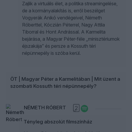
Zajlik a virtuális élet, a politika streamingelése,
de a kormányalakítás is, erről beszélget
Vogyerák Anikó vendégeivel, Németh
Róberttel, Kóczián Péterrel, Nagy Attila
Tiborral és Hont Andrással. A Karmelita
bejárása, a Magyar Péter-féle „minisztériumok
éjszakája” és persze a Kossuth téri
népünnepély is szóba kerül.
ÖT | Magyar Péter a Karmelitában | Mit üzent a
szombati Kossuth téri népünnepély?
NÉMETH RÓBERT
2
Tényleg abszolút filmszínház