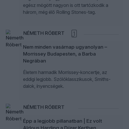
egész mögött nagyon is ott tartózkodik a
három, még élő Rolling Stones-tag.
NÉMETH RÓBERT
1
Nem minden vasárnap ugyanolyan –
Morrissey Budapesten, a Barba
Negrában
Életem harmadik Morrissey-koncertje, az
eddigi legjobb. Szólóklasszikusok, Smiths-
dalok, ínyencségek.
NÉMETH RÓBERT
Épp a legjobb pillanatban | Ez volt
Aldous Harding a Dürer Kertben