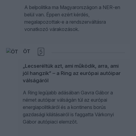
A belpolitika ma Magyarországon a NER-en
belül van. Éppen ezért kérdés,
megalapozottak-e a rendszerváltásra
vonatkozó várakozások.
ÖT
5
„Lecseréltük azt, ami működik, arra, ami
jól hangzik” – a Ring az európai autóipar
válságáról
A Ring legújabb adásában Gavra Gábor a
német autóipar válságán túl az európai
energiapolitikáról és a kontinens borús
gazdasági kilátásairól is faggatta Várkonyi
Gábor autópiaci elemzőt.