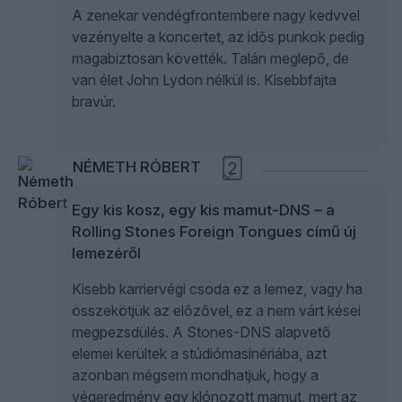
A zenekar vendégfrontembere nagy kedvvel
vezényelte a koncertet, az idős punkok pedig
magabiztosan követték. Talán meglepő, de
van élet John Lydon nélkül is. Kisebbfajta
bravúr.
NÉMETH RÓBERT
2
Egy kis kosz, egy kis mamut-DNS – a
Rolling Stones Foreign Tongues című új
lemezéről
Kisebb karriervégi csoda ez a lemez, vagy ha
összekötjük az előzővel, ez a nem várt kései
megpezsdülés. A Stones-DNS alapvető
elemei kerültek a stúdiómasinériába, azt
azonban mégsem mondhatjuk, hogy a
végeredmény egy klónozott mamut, mert az