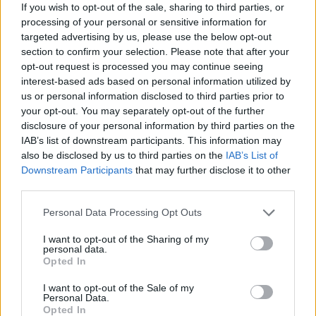
If you wish to opt-out of the sale, sharing to third parties, or
Nem bánom, hogy végre láttam a kilencvenes
processing of your personal or sensitive information for
évek egyik zenei hősét – bár hasra nem
targeted advertising by us, please use the below opt-out
estem tőle. De a pohár félig tele van.
section to confirm your selection. Please note that after your
opt-out request is processed you may continue seeing
interest-based ads based on personal information utilized by
us or personal information disclosed to third parties prior to
ÖT
your opt-out. You may separately opt-out of the further
disclosure of your personal information by third parties on the
Sztorik kellenek, képek kellenek,
IAB’s list of downstream participants. This information may
vidámság kell a fociba | Ring Extra a
also be disclosed by us to third parties on the
IAB’s List of
labdarúgó-világbajnokságról
Downstream Participants
that may further disclose it to other
third parties.
A Ring labdarúgó-világbajnokságot követő
Personal Data Processing Opt Outs
minisorozatának első adásában Boros Tamás
beszélget Németh Róbert újságíróval és
I want to opt-out of the Sharing of my
Dénes Ferenc sportközgazdásszal az idei
personal data.
Opted In
vébéről, az új szabályokról, a legnagyobb
sztárokról és a sportvilág jövőjéről.
I want to opt-out of the Sale of my
Personal Data.
Opted In