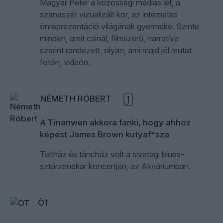
Magyar Péter a közösségi médiás lét, a
szanaszét vizualizált kor, az internetes
önreprezentáció világának gyermeke. Szinte
minden, amit csinál, filmszerű, narratíva
szerint rendezett, olyan, ami majd jól mutat
fotón, videón.
NÉMETH RÓBERT
1
A Tinariwen akkora fanki, hogy ahhoz
képest James Brown kutyaf*sza
Teltház és táncház volt a sivatagi blues-
sztárzenekar koncertjén, az Akváriumban.
ÖT