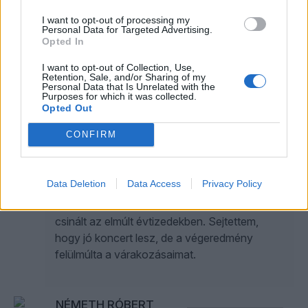
I want to opt-out of processing my
Trump, show és dollármilliárdok - Milyen vb
Personal Data for Targeted Advertising.
Opted In
jön?
I want to opt-out of Collection, Use,
Retention, Sale, and/or Sharing of my
Personal Data that Is Unrelated with the
NÉMETH RÓBERT
Purposes for which it was collected.
Opted Out
Egy újabb könnyűzenei legendát
CONFIRM
pipálhat ki Budapest | Ez volt a Cabaret
Voltaire a Dürerben
Data Deletion
Data Access
Privacy Policy
Ez az angol zenekar szinte mindenkire hatott,
aki egy kicsit is izgalmas elektronikus zenét
csinált az elmúlt évtizedekben. Sejtettem,
hogy jó koncert lesz, de a végeredmény
felülmúlta a várakozásaimat.
NÉMETH RÓBERT