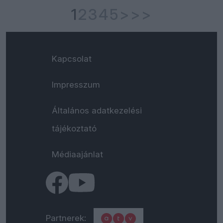
1
2
3
4
5
>
>>
Kapcsolat
Impresszum
Általános adatkezelési
tájékoztató
Médiaajánlat
Partnerek: