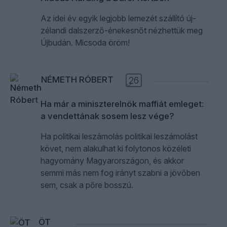
Az idei év egyik legjobb lemezét szállító új-
zélandi dalszerző-énekesnőt nézhettük meg
Újbudán. Micsoda öröm!
NÉMETH RÓBERT
26
Ha már a miniszterelnök maffiát emleget:
a vendettának sosem lesz vége?
Ha politikai leszámolás politikai leszámolást
követ, nem alakulhat ki folytonos közéleti
hagyomány Magyarországon, és akkor
semmi más nem fog irányt szabni a jövőben
sem, csak a pőre bosszú.
ÖT