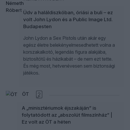
Üdv a haláldiszkóban, óriási a buli – ez
volt John Lydon és a Public Image Ltd.
Budapesten
John Lydon a Sex Pistols után akár egy
egész életre belekényelmesedhetett volna a
korszakalkotó, legendás figura alakjába,
biztosítótű és házikabát – de nem ezt tette.
És még most, hetvenévesen sem biztonsági
játékos.
ÖT
2
A „minisztériumok éjszakáján” is
folytatódott az „abszolút filmszínház” |
Ez volt az ÖT a héten