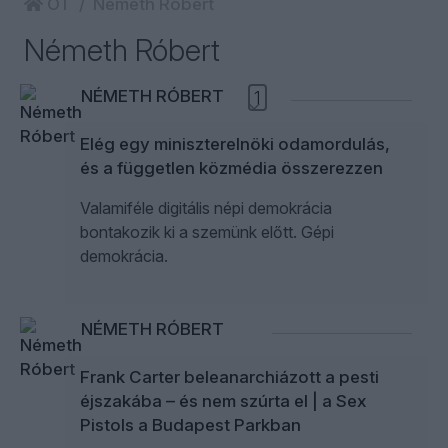
ÖT
Németh Róbert
Németh Róbert
NÉMETH RÓBERT
1
Elég egy miniszterelnöki odamordulás,
és a független közmédia összerezzen
Valamiféle digitális népi demokrácia
bontakozik ki a szemünk előtt. Gépi
demokrácia.
NÉMETH RÓBERT
Frank Carter beleanarchiázott a pesti
éjszakába – és nem szúrta el | a Sex
Pistols a Budapest Parkban