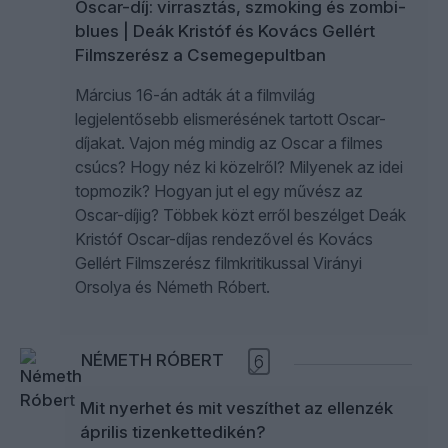
Oscar-díj: virrasztás, szmoking és zombi-
blues | Deák Kristóf és Kovács Gellért
Filmszerész a Csemegepultban
Március 16-án adták át a filmvilág
legjelentősebb elismerésének tartott Oscar-
díjakat. Vajon még mindig az Oscar a filmes
csúcs? Hogy néz ki közelről? Milyenek az idei
topmozik? Hogyan jut el egy művész az
Oscar-díjig? Többek közt erről beszélget Deák
Kristóf Oscar-díjas rendezővel és Kovács
Gellért Filmszerész filmkritikussal Virányi
Orsolya és Németh Róbert.
NÉMETH RÓBERT
6
Mit nyerhet és mit veszíthet az ellenzék
április tizenkettedikén?