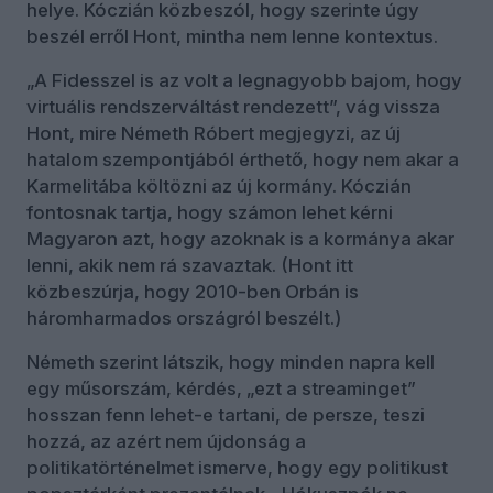
helye. Kóczián közbeszól, hogy szerinte úgy
beszél erről Hont, mintha nem lenne kontextus.
„A Fidesszel is az volt a legnagyobb bajom, hogy
virtuális rendszerváltást rendezett”, vág vissza
Hont, mire Németh Róbert megjegyzi, az új
hatalom szempontjából érthető, hogy nem akar a
Karmelitába költözni az új kormány. Kóczián
fontosnak tartja, hogy számon lehet kérni
Magyaron azt, hogy azoknak is a kormánya akar
lenni, akik nem rá szavaztak. (Hont itt
közbeszúrja, hogy 2010-ben Orbán is
háromharmados országról beszélt.)
Németh szerint látszik, hogy minden napra kell
egy műsorszám, kérdés, „ezt a streaminget”
hosszan fenn lehet-e tartani, de persze, teszi
hozzá, az azért nem újdonság a
politikatörténelmet ismerve, hogy egy politikust