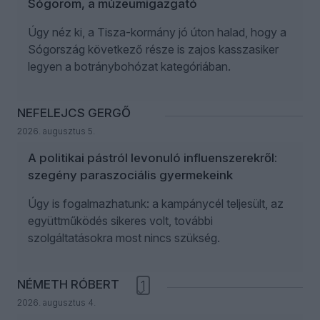
Sógorom, a múzeumigazgató
Úgy néz ki, a Tisza-kormány jó úton halad, hogy a
Sógország következő része is zajos kasszasiker
legyen a botránybohózat kategóriában.
NEFELEJCS GERGŐ
2026. augusztus 5.
A politikai pástról levonuló influenszerekről:
szegény paraszociális gyermekeink
Úgy is fogalmazhatunk: a kampánycél teljesült, az
együttműködés sikeres volt, további
szolgáltatásokra most nincs szükség.
NÉMETH RÓBERT
1
2026. augusztus 4.