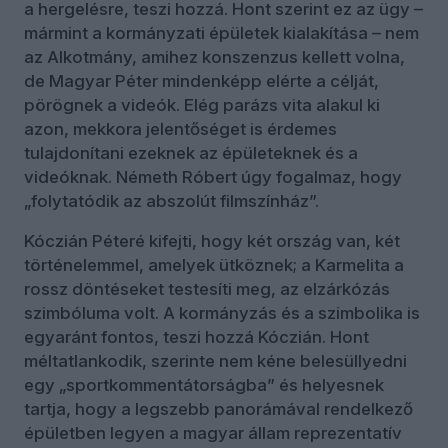
a hergelésre, teszi hozzá. Hont szerint ez az ügy –
mármint a kormányzati épületek kialakítása – nem
az Alkotmány, amihez konszenzus kellett volna,
de Magyar Péter mindenképp elérte a célját,
pörögnek a videók. Elég parázs vita alakul ki
azon, mekkora jelentőséget is érdemes
tulajdonítani ezeknek az épületeknek és a
videóknak. Németh Róbert úgy fogalmaz, hogy
„folytatódik az abszolút filmszínház”.
Kóczián Péteré kifejti, hogy két ország van, két
történelemmel, amelyek ütköznek; a Karmelita a
rossz döntéseket testesíti meg, az elzárkózás
szimbóluma volt. A kormányzás és a szimbolika is
egyaránt fontos, teszi hozzá Kóczián. Hont
méltatlankodik, szerinte nem kéne belesüllyedni
egy „sportkommentátorságba” és helyesnek
tartja, hogy a legszebb panorámával rendelkező
épületben legyen a magyar állam reprezentatív