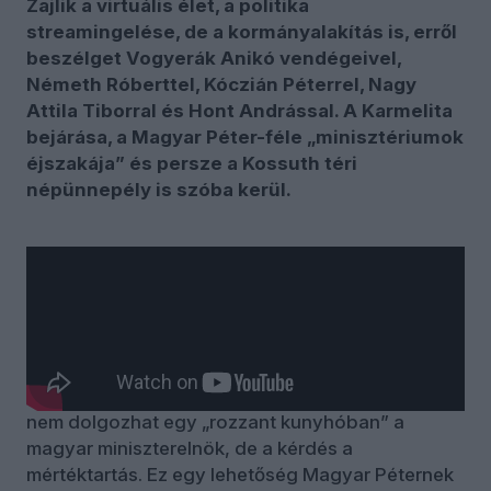
Zajlik a virtuális élet, a politika
streamingelése, de a kormányalakítás is, erről
beszélget Vogyerák Anikó vendégeivel,
Németh Róberttel, Kóczián Péterrel, Nagy
Attila Tiborral és Hont Andrással. A Karmelita
bejárása, a Magyar Péter-féle „minisztériumok
éjszakája” és persze a Kossuth téri
népünnepély is szóba kerül.
Hont András szerint a tárlatvezetés inkább
szimbolikus kérdés, ahogyan ehhez
viszonyulunk, úgy fogunk a kormányzáshoz is.
Nagy Attila Tibor szerint ezek az intézmények
nagyon sok pénzbe kerültek – természetesen
nem dolgozhat egy „rozzant kunyhóban” a
magyar miniszterelnök, de a kérdés a
mértéktartás. Ez egy lehetőség Magyar Péternek