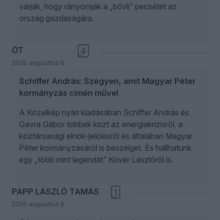
várják, hogy rányomják a „bóvli” pecsétet az
ország gazdaságára.
ÖT
4
2026. augusztus 6.
Schiffer András: Szégyen, amit Magyar Péter
kormányzás címén művel
A Közelkép nyári kiadásában Schiffer András és
Gavra Gábor többek közt az energiakrízisről, a
köztársasági elnök-jelölésről és általában Magyar
Péter kormányzásáról is beszélget. És hallhatunk
egy „több mint legendát” Kövér Lászlóról is.
PAPP LÁSZLÓ TAMÁS
1
2026. augusztus 6.