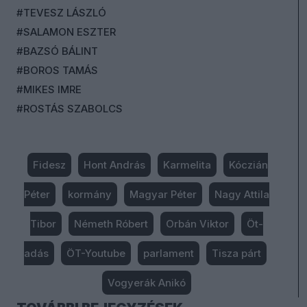
#TEVESZ LÁSZLÓ
#SALAMON ESZTER
#BAZSÓ BÁLINT
#BOROS TAMÁS
#MIKES IMRE
#ROSTÁS SZABOLCS
Fidesz
Hont András
Karmelita
Kóczián
Péter
kormány
Magyar Péter
Nagy Attila
Tibor
Németh Róbert
Orbán Viktor
Öt-
adás
ÖT-Youtube
parlament
Tisza párt
Vogyerák Anikó