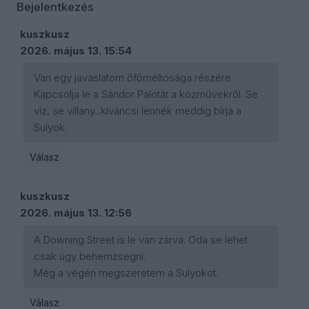
Bejelentkezés
kuszkusz
2026. május 13. 15:54
Van egy javaslatom őfőméltósága részére.
Kapcsolja le a Sándor Palotát a közművekről. Se
víz, se villany...kíváncsi lennék meddig bírja a
Sulyok.
Válasz
kuszkusz
2026. május 13. 12:56
A Downing Street is le van zárva. Oda se lehet
csak úgy behemzsegni.
Még a végén megszeretem a Sulyokot.
Válasz