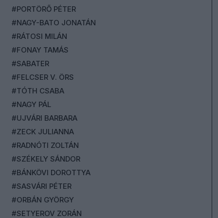
#PORTÖRŐ PÉTER
#NAGY-BATO JONATÁN
#RÁTOSI MILÁN
#FONAY TAMÁS
#SABATER
#FELCSER V. ÖRS
#TÓTH CSABA
#NAGY PÁL
#UJVÁRI BARBARA
#ZECK JULIANNA
#RADNÓTI ZOLTÁN
#SZÉKELY SÁNDOR
#BÁNKÖVI DOROTTYA
#SASVÁRI PÉTER
#ORBÁN GYÖRGY
#SETYEROV ZORÁN