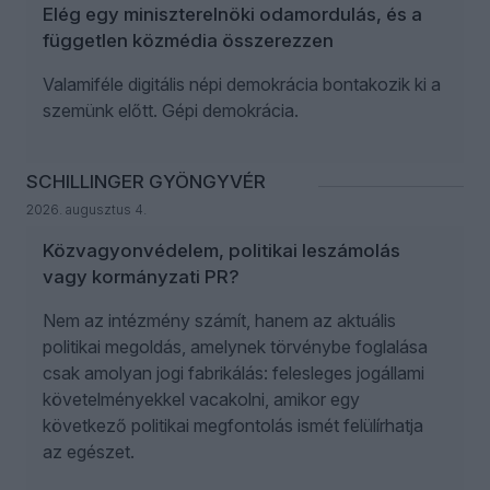
Elég egy miniszterelnöki odamordulás, és a
független közmédia összerezzen
Valamiféle digitális népi demokrácia bontakozik ki a
szemünk előtt. Gépi demokrácia.
SCHILLINGER GYÖNGYVÉR
2026. augusztus 4.
Közvagyonvédelem, politikai leszámolás
vagy kormányzati PR?
Nem az intézmény számít, hanem az aktuális
politikai megoldás, amelynek törvénybe foglalása
csak amolyan jogi fabrikálás: felesleges jogállami
követelményekkel vacakolni, amikor egy
következő politikai megfontolás ismét felülírhatja
az egészet.