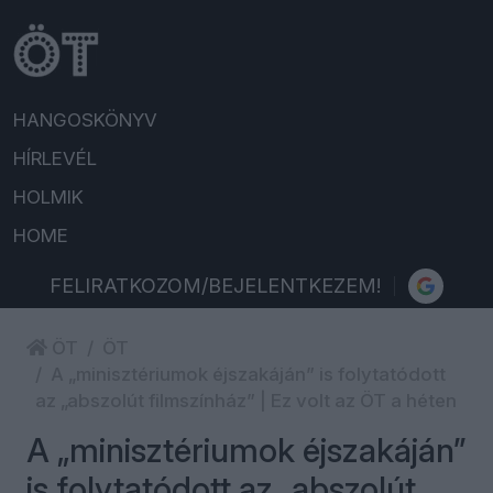
HANGOSKÖNYV
HÍRLEVÉL
HOLMIK
HOME
FELIRATKOZOM/BEJELENTKEZEM!
ÖT
ÖT
A „minisztériumok éjszakáján” is folytatódott
az „abszolút filmszínház” | Ez volt az ÖT a héten
A „minisztériumok éjszakáján”
is folytatódott az „abszolút