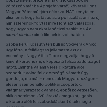
popsztárként prezentálnak. „Hókuszpók ne
költözzön már be Aprajafalvára!”, követeli Hont
Magyar Péter múltjára célozva. NAT kénytelen
elismerni, hogy hatásos az a politizálás, ami az új
miniszterelnök folytat mire Hont azt válaszolja,
hogy ugyan nem akar lenácizni senkit, de
Az
akarat diadala
című filmnek is volt hatása.
Szóba kerül Kossuth téri buli is: Vogyerák Anikó
úgy látta, a fellélegzés jellemezte ezt az
eseményt. Nagy Attila Tibor megvallja, hogy ő
kiment körbenézni, elképesztő felszabadultságot
látott, „mintha valami véres diktatúra alól
szabadult volna fel az ország”. Németh úgy
gondolja, ma már – nem csak Magyarországon –
élesen szembenálló politikai csoportok,
világmagyarázatok vannak, ebből következően,
akik a hatalmon kívül érezték magukat, igenis
diktatúra alóli felszabadulásként élték meg a