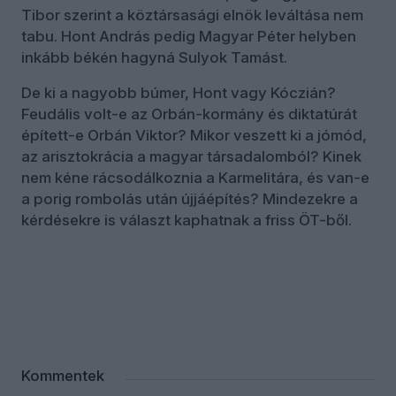
Tibor szerint a köztársasági elnök leváltása nem
tabu. Hont András pedig Magyar Péter helyben
inkább békén hagyná Sulyok Tamást.
De ki a nagyobb búmer, Hont vagy Kóczián?
Feudális volt-e az Orbán-kormány és diktatúrát
épített-e Orbán Viktor? Mikor veszett ki a jómód,
az arisztokrácia a magyar társadalomból? Kinek
nem kéne rácsodálkoznia a Karmelitára, és van-e
a porig rombolás után újjáépítés? Mindezekre a
kérdésekre is választ kaphatnak a friss ÖT-ből.
Kommentek