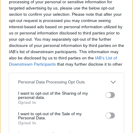
processing of your personal or sensitive information for
#KONOK PÉTER
targeted advertising by us, please use the below opt-out
#SCHIFFER ANDRÁS
section to confirm your selection. Please note that after your
opt-out request is processed you may continue seeing
#BALOGH GÁBOR
interest-based ads based on personal information utilized by
#NEFELEJCS GERGŐ
us or personal information disclosed to third parties prior to
#SZARKA KÁROLY
your opt-out. You may separately opt-out of the further
disclosure of your personal information by third parties on the
#MAKAI MÁTÉ
IAB’s list of downstream participants. This information may
#GAZICS GYÖRGY
also be disclosed by us to third parties on the
IAB’s List of
#KOLEK ZSOLT
Downstream Participants
that may further disclose it to other
third parties.
#JOSEPH HARGITAI
#KISS NOÉMI
Personal Data Processing Opt Outs
#DÉNES FERENC
I want to opt-out of the Sharing of my
#PAPP LÁSZLÓ TAMÁS
personal data.
Opted In
#TOROCZKAY ANDRÁS
#KERT ATTILA
I want to opt-out of the Sale of my
Personal Data.
#CSUTAK ZSOLT
Opted In
#MEGADJA GÁBOR