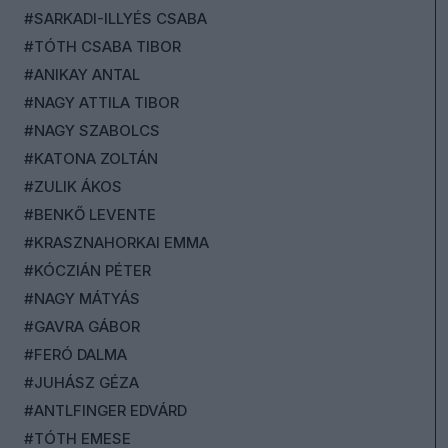
#SARKADI-ILLYÉS CSABA
#TÓTH CSABA TIBOR
#ANIKAY ANTAL
#NAGY ATTILA TIBOR
#NAGY SZABOLCS
#KATONA ZOLTÁN
#ZULIK ÁKOS
#BENKŐ LEVENTE
#KRASZNAHORKAI EMMA
#KÓCZIÁN PÉTER
#NAGY MÁTYÁS
#GAVRA GÁBOR
#FERÓ DALMA
#JUHÁSZ GÉZA
#ANTLFINGER EDVÁRD
#TÓTH EMESE