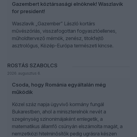
Gazembert köztársasági elnöknek! Waszlavik
for president!
Waszlavik „Gazember” László kortárs
művészóriás, visszafogottan fogyasztóellenes,
műholdtervező mérnök, zenész, titokfejtő
asztrológus, Közép-Európa természeti kincse.
ROSTÁS SZABOLCS
2026. augusztus 6.
Csoda, hogy Románia egyáltalán még
működik
Közel száz napja ügyvivő kormány fungál
Bukarestben, ahol a miniszterelnök nevét a
szegénység szinonimájaként emlegetik, a
matematikus államfő csúnyán elszámolta magát, a
nemzetközi hitelminősítők pedig ugrásra készen