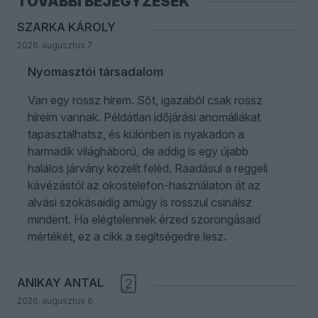
TOVÁBBI BEJEGYZÉSEK
SZARKA KÁROLY
2026. augusztus 7.
Nyomasztói társadalom
Van egy rossz hírem. Sőt, igazából csak rossz
híreim vannak. Példátlan időjárási anomáliákat
tapasztalhatsz, és különben is nyakadon a
harmadik világháború, de addig is egy újabb
halálos járvány közelít feléd. Ráadásul a reggeli
kávézástól az okostelefon-használaton át az
alvási szokásaidig amúgy is rosszul csinálsz
mindent. Ha elégtelennek érzed szorongásaid
mértékét, ez a cikk a segítségedre lesz.
ANIKAY ANTAL
2
2026. augusztus 6.