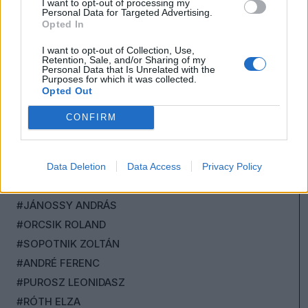
I want to opt-out of processing my
#KUSTÁN MAGYARI ATTILA
Personal Data for Targeted Advertising.
Opted In
#KOVÁCS TIBOR
I want to opt-out of Collection, Use,
#NÉMETH RÓBERT
Retention, Sale, and/or Sharing of my
Personal Data that Is Unrelated with the
#KOLLÁR ÁRPÁD
Purposes for which it was collected.
#ZDENYÁK JÓZSEF
Opted Out
#SCHILLINGER GYÖNGYVÉR
CONFIRM
#SZABÓ BORBÁLA
#DR. RATIUS
#DOBROWIECKI PÉTER
Data Deletion
Data Access
Privacy Policy
#MÁTÉ GERGŐ
#JÁNOSSY ANDRÁS
#ORCSIK ROLAND
#SOPOTNIK ZOLTÁN
#ANDRÉ FERENC
#PUROSZ LEONIDASZ
#RÓTH ELZA