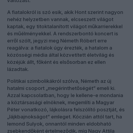
változást.
A fiatalokról is szó esik, akik Hont szerint nagyon
nehéz helyzetben vannak, elcseszett világot
kaptak, egy titoktalanított világot műkarrierekkel
és műélményekkel. A rendszerbontó koncert is
erről szólt, jegyzi meg Németh Róbert erre
reagálva: a fiatalok úgy érezték, a hatalom a
közösségi média által közvetített életvilág és
közéjük állt, főként és elsősorban ez ellen
lázadtak.
Politikai szimbolikákról szólva, Németh az új
hatalmi csoport „megérinthetőségét” emeli ki.
Azzal kapcsolatban, hogy le kellene-e mondania
a köztársasági elnöknek, megemlíti a Magyar
Péter vonatkozó, lájkolásra felszólító posztját, és
„lájkbajnokságot” emleget. Kóczián attól tart, ha
lemond Sulyok, onnantól minden eldobható
zsebkendőként értelmeződik, míg Nagy Attila