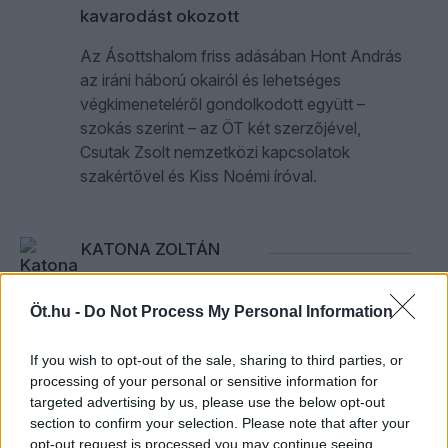
kavarodást okozott
Az Ásottshalom friss adásában Hont András
az iráni háború okairól és lehetséges
végkimeneteléről gondolkodott együtt –
szokás szerint – az ÖT két szerzőjével,
Csutak Zsolt nemzetközi kapcsolatok
szakértővel és Kiss Noémi íróval.
KATONA ZOLTÁN
A Beatles újjáalakulása – Anders
Öt.hu -
Do Not Process My Personal Information
Thomas Jensen Az utolsó viking című
filmjéről
If you wish to opt-out of the sale, sharing to third parties, or
processing of your personal or sensitive information for
Mads Mikkelsen ugyanazzal az arccal,
targeted advertising by us, please use the below opt-out
ugyanazzal a testtartással és jelenléttel képes
section to confirm your selection. Please note that after your
hőst, antihőst, szörnyeteget és szerethető
opt-out request is processed you may continue seeing