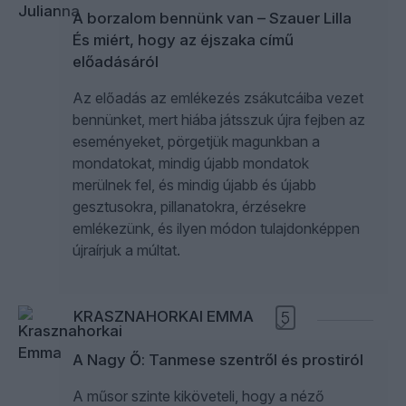
A borzalom bennünk van – Szauer Lilla
És miért, hogy az éjszaka című
előadásáról
Az előadás az emlékezés zsákutcáiba vezet
bennünket, mert hiába játsszuk újra fejben az
eseményeket, pörgetjük magunkban a
mondatokat, mindig újabb mondatok
merülnek fel, és mindig újabb és újabb
gesztusokra, pillanatokra, érzésekre
emlékezünk, és ilyen módon tulajdonképpen
újraírjuk a múltat.
KRASZNAHORKAI EMMA
5
A Nagy Ő: Tanmese szentről és prostiról
A műsor szinte kiköveteli, hogy a néző