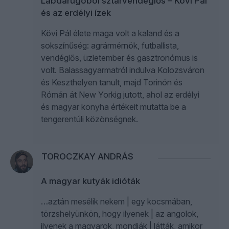
Labdarúgóból sztárvendéglős – Kövi Pál
és az erdélyi ízek
Kövi Pál élete maga volt a kaland és a
sokszínűség: agrármérnök, futballista,
vendéglős, üzletember és gasztronómus is
volt. Balassagyarmatról indulva Kolozsváron
és Keszthelyen tanult, majd Torinón és
Rómán át New Yorkig jutott, ahol az erdélyi
és magyar konyha értékeit mutatta be a
tengerentúli közönségnek.
TOROCZKAY ANDRÁS
A magyar kutyák idióták
…aztán mesélik nekem | egy kocsmában,
törzshelyünkön, hogy ilyenek | az angolok,
ilyenek a magyarok, mondják | látták, amikor