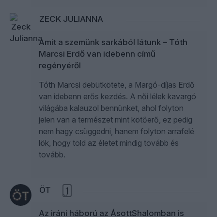
ZECK JULIANNA
Amit a szemünk sarkából látunk – Tóth
Marcsi Erdő van idebenn című
regényéről
Tóth Marcsi debütkötete, a Margó-díjas Erdő
van idebenn erős kezdés. A női lélek kavargó
világába kalauzol bennünket, ahol folyton
jelen van a természet mint kötőerő, ez pedig
nem hagy csüggedni, hanem folyton arrafelé
lök, hogy told az életet mindig tovább és
tovább.
ÖT
1
Az iráni háború az ÁsottShalomban is