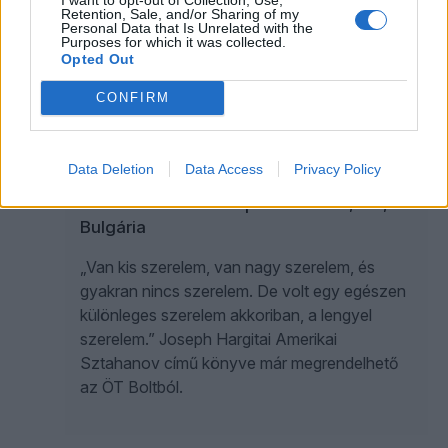
infódzsungelben próbál latte machetével utat
Retention, Sale, and/or Sharing of my
Personal Data that Is Unrelated with the
vágni a Csemegepult, melynek ez alkalommal
Purposes for which it was collected.
két gasztroblogger, Havas Dóra és Kárai
Opted Out
Dávid a vendége.
CONFIRM
JOSEPH HARGITAI
Data Deletion
Data Access
Privacy Policy
Amerikai Sztahanov | 36. rész: Ria, Ria,
Bulgária
„Van kis szerelem, van nagy szerelem, és
gyakran nincs szerelem. De volt egy egészen
különleges szerelem akkoriban, a lengyel
szerelem.” Joseph Hargitai Amerikai
Sztahanov című könyve már megrendelhető
az ÖT Boltból.