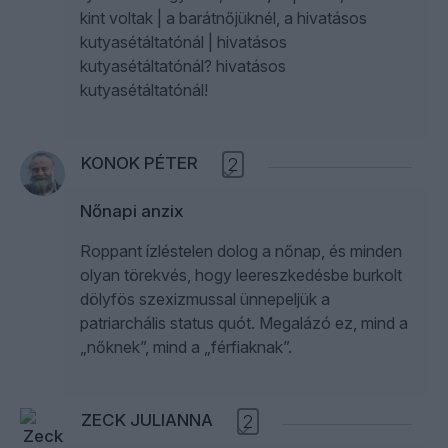
kint voltak | a barátnőjüknél, a hivatásos
kutyasétáltatónál | hivatásos
kutyasétáltatónál? hivatásos
kutyasétáltatónál!
KONOK PÉTER
2
Nőnapi anzix
Roppant ízléstelen dolog a nőnap, és minden
olyan törekvés, hogy leereszkedésbe burkolt
dölyfös szexizmussal ünnepeljük a
patriarchális status quót. Megalázó ez, mind a
„nőknek”, mind a „férfiaknak”.
ZECK JULIANNA
2