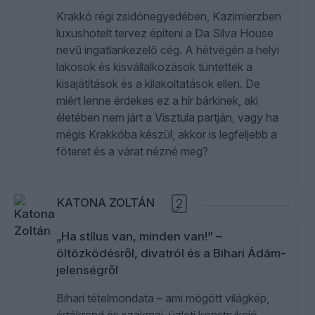
Krakkó régi zsidónegyedében, Kazimierzben
luxushotelt tervez építeni a Da Silva House
nevű ingatlankezelő cég. A hétvégén a helyi
lakosok és kisvállalkozások tüntettek a
kisajátítások és a kilakoltatások ellen. De
miért lenne érdekes ez a hír bárkinek, aki
életében nem járt a Visztula partján, vagy ha
mégis Krakkóba készül, akkor is legfeljebb a
főteret és a várat nézné meg?
KATONA ZOLTÁN
2
„Ha stílus van, minden van!” –
öltözködésről, divatról és a Bihari Ádám-
jelenségről
Bihari tételmondata – ami mögött világkép,