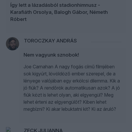
Így lett a lázadásból stadionhimnusz -
Karafiáth Orsolya, Balogh Gábor, Németh
Róbert
TOROCZKAY ANDRÁS
Nem vagyunk sznobok!
Joe Carnahan A nagy fogás című filmjében
sok kigyúrt, lövöldöző ember szerepel, de a
lényege valójában egy erkölcsi dilemma. Kik a
jó fiúk? A rendőrök automatikusan azok? A jó
fiúk közt is lehet olyan, aki elgyengül? Meg
lehet érteni az elgyengülőt? Kiben lehet
megbízni? Ki akar lebuktatni kit? Ki az áruló?
ZECK JULIANNA