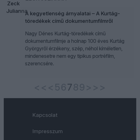
A kegyetlenség árnyalatai – A Kurtág-
töredékek című dokumentumfilmről
Nagy Dénes Kurtág-töredékek című
dokumentumfilmje a holnap 100 éves Kurtág
Györgyről érzékeny, szép, néhol kíméletlen,
mindenesetre nem egy tipikus portréfilm,
szerencsére.
<<
<
5
6
7
8
9
>
>>
Kapcsolat
Impresszum