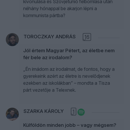
kivonulása és Szovjetunió felbomlása után
néhány hónappal be akarjon lépni a
kommunista pártba?
TOROCZKAY ANDRÁS
16
Jól értem Magyar Pétert, az életbe nem
fér bele az irodalom?
„Én imádom az irodalmat, de fontos, hogy a
gyerekeink azért az életre is nevelődjenek
ezekben az iskolákban” – mondta a Tisza
párt vezetője a Telexnek.
SZARKA KÁROLY
1
Külföldön minden jobb – vagy mégsem?