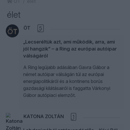
ÖT
élet
élet
ÖT
5
„Lecseréltük azt, ami működik, arra, ami
jól hangzik” – a Ring az európai autóipar
válságáról
A Ring legújabb adásában Gavra Gábor a
német autóipar válságán túl az európai
energiapolitikáról és a kontinens borús
gazdasági kilátásairól is faggatta Várkonyi
Gábor autópiaci elemzőt.
KATONA ZOLTÁN
1