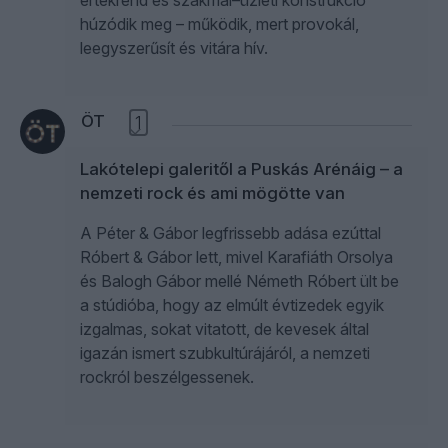
értékrend és szakmai–üzleti konstrukció
húzódik meg – működik, mert provokál,
leegyszerűsít és vitára hív.
ÖT
1
Lakótelepi galeritől a Puskás Arénáig – a
nemzeti rock és ami mögötte van
A Péter & Gábor legfrissebb adása ezúttal
Róbert & Gábor lett, mivel Karafiáth Orsolya
és Balogh Gábor mellé Németh Róbert ült be
a stúdióba, hogy az elmúlt évtizedek egyik
izgalmas, sokat vitatott, de kevesek által
igazán ismert szubkultúrájáról, a nemzeti
rockról beszélgessenek.