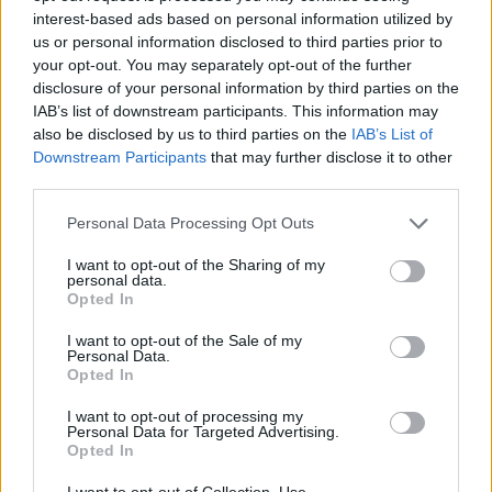
bolondot játszani úgy, hogy egyik sem oltja ki
interest-based ads based on personal information utilized by
a másikat. Nem szerepeket gyűjt, hanem
us or personal information disclosed to third parties prior to
emberi állapotokat: azt a törékeny
your opt-out. You may separately opt-out of the further
határmezsgyét, ahol a normalitás átcsúszik a
disclosure of your personal information by third parties on the
IAB’s list of downstream participants. This information may
mániába, a humor a fájdalomba, az identitás
also be disclosed by us to third parties on the
IAB’s List of
pedig puszta menekülési útvonallá válik.
Downstream Participants
that may further disclose it to other
third parties.
ÖT
Personal Data Processing Opt Outs
I want to opt-out of the Sharing of my
Hogyan lett a főzésből pop? – Havas
personal data.
Opted In
Dóra és Kárai Dávid gasztrobloggerek a
Csemegepultban
I want to opt-out of the Sale of my
Personal Data.
A gasztronómia jó ideje visszavonhatatlanul
Opted In
a tömegkultúra része. Trendek, divatok,
I want to opt-out of processing my
életmódhullámok jönnek-mennek, tilalomfák
Personal Data for Targeted Advertising.
változnak, de összességében menő az
Opted In
ételek és italok körül sürgölődni. Ebben az
I want to opt-out of Collection, Use,