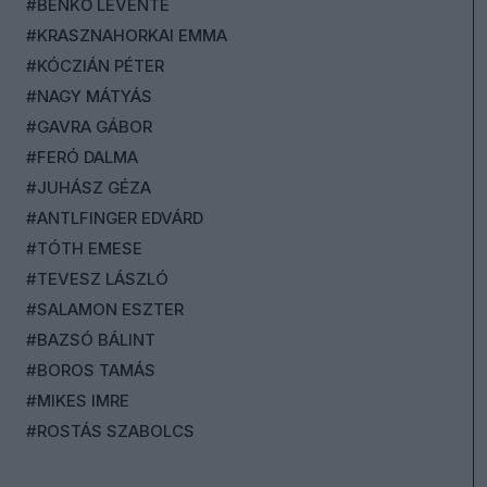
#BENKŐ LEVENTE
#KRASZNAHORKAI EMMA
#KÓCZIÁN PÉTER
#NAGY MÁTYÁS
#GAVRA GÁBOR
#FERÓ DALMA
#JUHÁSZ GÉZA
#ANTLFINGER EDVÁRD
#TÓTH EMESE
#TEVESZ LÁSZLÓ
#SALAMON ESZTER
#BAZSÓ BÁLINT
#BOROS TAMÁS
#MIKES IMRE
#ROSTÁS SZABOLCS