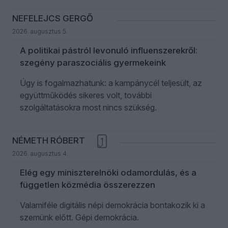
NEFELEJCS GERGŐ
2026. augusztus 5.
A politikai pástról levonuló influenszerekről:
szegény paraszociális gyermekeink
Úgy is fogalmazhatunk: a kampánycél teljesült, az
együttműködés sikeres volt, további
szolgáltatásokra most nincs szükség.
NÉMETH RÓBERT
1
2026. augusztus 4.
Elég egy miniszterelnöki odamordulás, és a
független közmédia összerezzen
Valamiféle digitális népi demokrácia bontakozik ki a
szemünk előtt. Gépi demokrácia.