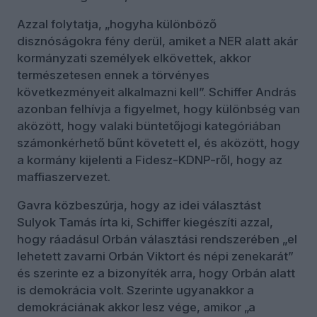
Azzal folytatja, „hogyha különböző
disznóságokra fény derül, amiket a NER alatt akár
kormányzati személyek elkövettek, akkor
természetesen ennek a törvényes
következményeit alkalmazni kell”. Schiffer András
azonban felhívja a figyelmet, hogy különbség van
aközött, hogy valaki büntetőjogi kategóriában
számonkérhető bűnt követett el, és aközött, hogy
a kormány kijelenti a Fidesz-KDNP-ről, hogy az
maffiaszervezet.
Gavra közbeszúrja, hogy az idei választást
Sulyok Tamás írta ki, Schiffer kiegészíti azzal,
hogy ráadásul Orbán választási rendszerében „el
lehetett zavarni Orbán Viktort és népi zenekarát”
és szerinte ez a bizonyíték arra, hogy Orbán alatt
is demokrácia volt. Szerinte ugyanakkor a
demokráciának akkor lesz vége, amikor „a