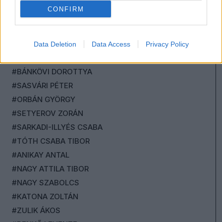
#NAGY PÁL
CONFIRM
#UJVÁRI BARBARA
#ZECK JULIANNA
#RADNÓTI ZOLTÁN
Data Deletion
Data Access
Privacy Policy
#SZÉKELY SÁNDOR
#BÁNKÖVI DOROTTYA
#SASVÁRI PÉTER
#ORBÁN GYÖRGY
#SETYEROV ZORÁN
#SARKADI-ILLYÉS CSABA
#TÓTH CSABA TIBOR
#ANIKAY ANTAL
#NAGY ATTILA TIBOR
#NAGY SZABOLCS
#KATONA ZOLTÁN
#ZULIK ÁKOS