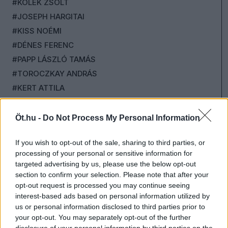
#KOLEK ZSOLT
#JOSEPH HARGITAI
#KISS NOÉMI
#DÉNES FERENC
#PAPP LÁSZLÓ TAMÁS
#TOROCZKAY ANDRÁS
#KERT ATTILA
#CSUTAK ZSOLT
#MEGADJA GÁBOR
Öt.hu -
Do Not Process My Personal Information
#KUSTÁN MAGYARI ATTILA
If you wish to opt-out of the sale, sharing to third parties, or
#KOVÁCS TIBOR
processing of your personal or sensitive information for
#NÉMETH RÓBERT
targeted advertising by us, please use the below opt-out
#KOLLÁR ÁRPÁD
section to confirm your selection. Please note that after your
opt-out request is processed you may continue seeing
#ZDENYÁK JÓZSEF
interest-based ads based on personal information utilized by
#SCHILLINGER GYÖNGYVÉR
us or personal information disclosed to third parties prior to
#SZABÓ BORBÁLA
your opt-out. You may separately opt-out of the further