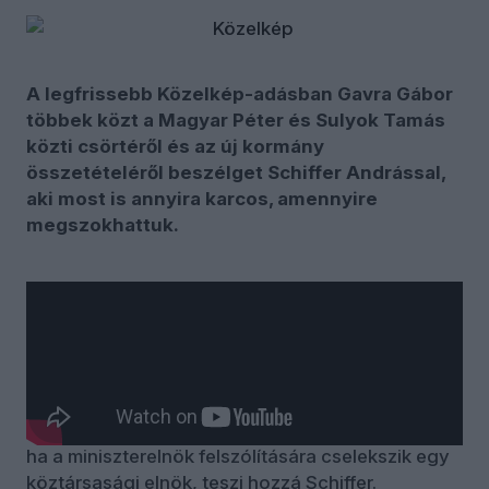
A legfrissebb Közelkép-adásban Gavra Gábor
többek közt a Magyar Péter és Sulyok Tamás
közti csörtéről és az új kormány
összetételéről beszélget Schiffer Andrással,
aki most is annyira karcos, amennyire
megszokhattuk.
Le kell-e mondania Sulyok Tamásnak, kérdezi
Schiffertől felütésképp Gavra Gábor. Schiffer
András szerint „a miniszterelnök olyan helyzetet
teremtett, hogy Sulyok egyszerűen nem teheti
meg, hogy lemondjon”. Veszedelmes precedens,
ha a miniszterelnök felszólítására cselekszik egy
köztársasági elnök, teszi hozzá Schiffer.