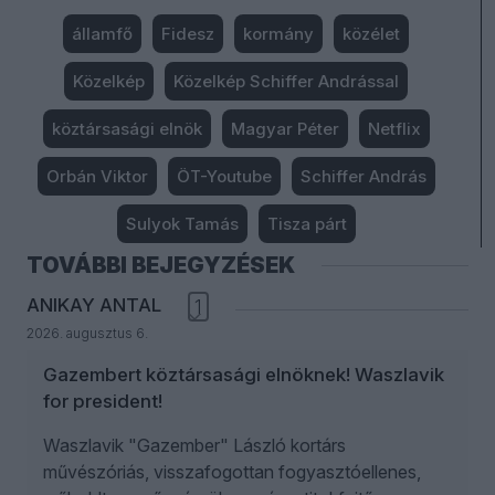
államfő
Fidesz
kormány
közélet
Közelkép
Közelkép Schiffer Andrással
köztársasági elnök
Magyar Péter
Netflix
Orbán Viktor
ÖT-Youtube
Schiffer András
Sulyok Tamás
Tisza párt
TOVÁBBI BEJEGYZÉSEK
ANIKAY ANTAL
1
2026. augusztus 6.
Gazembert köztársasági elnöknek! Waszlavik
for president!
Waszlavik "Gazember" László kortárs
művészóriás, visszafogottan fogyasztóellenes,