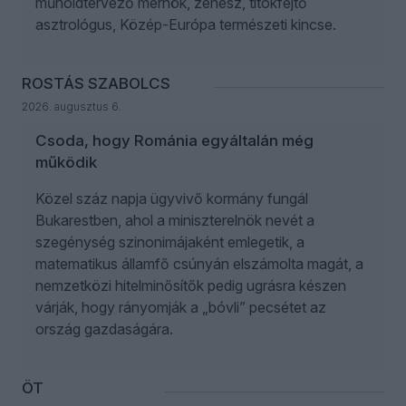
műholdtervező mérnök, zenész, titokfejtő
asztrológus, Közép-Európa természeti kincse.
ROSTÁS SZABOLCS
2026. augusztus 6.
Csoda, hogy Románia egyáltalán még
működik
Közel száz napja ügyvivő kormány fungál
Bukarestben, ahol a miniszterelnök nevét a
szegénység szinonimájaként emlegetik, a
matematikus államfő csúnyán elszámolta magát, a
nemzetközi hitelminősítők pedig ugrásra készen
várják, hogy rányomják a „bóvli” pecsétet az
ország gazdaságára.
ÖT