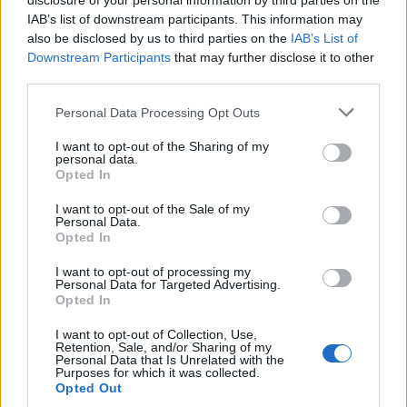
disclosure of your personal information by third parties on the
#DR. RATIUS
IAB’s list of downstream participants. This information may
#DOBROWIECKI PÉTER
also be disclosed by us to third parties on the
IAB’s List of
#MÁTÉ GERGŐ
Downstream Participants
that may further disclose it to other
third parties.
#JÁNOSSY ANDRÁS
#ORCSIK ROLAND
Personal Data Processing Opt Outs
#SOPOTNIK ZOLTÁN
I want to opt-out of the Sharing of my
#ANDRÉ FERENC
personal data.
Opted In
#PUROSZ LEONIDASZ
#RÓTH ELZA
I want to opt-out of the Sale of my
Personal Data.
#PORTÖRŐ PÉTER
Opted In
#NAGY-BATO JONATÁN
I want to opt-out of processing my
#RÁTOSI MILÁN
Personal Data for Targeted Advertising.
Opted In
#FONAY TAMÁS
#SABATER
I want to opt-out of Collection, Use,
Retention, Sale, and/or Sharing of my
#FELCSER V. ÖRS
Personal Data that Is Unrelated with the
Purposes for which it was collected.
#TÓTH CSABA
Opted Out