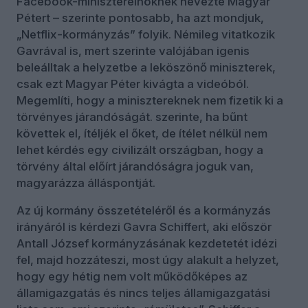
Facebook-miniszterelnöknek nevezte Magyar
Pétert – szerinte pontosabb, ha azt mondjuk,
„Netflix-kormányzás” folyik. Némileg vitatkozik
Gavrával is, mert szerinte valójában igenis
beleálltak a helyzetbe a leköszönő miniszterek,
csak ezt Magyar Péter kivágta a videóból.
Megemlíti, hogy a minisztereknek nem fizetik ki a
törvényes járandóságát. szerinte, ha bűnt
követtek el, ítéljék el őket, de ítélet nélkül nem
lehet kérdés egy civilizált országban, hogy a
törvény által előírt járandóságra joguk van,
magyarázza álláspontját.
Az új kormány összetételéről és a kormányzás
irányáról is kérdezi Gavra Schiffert, aki először
Antall József kormányzásának kezdetetét idézi
fel, majd hozzáteszi, most úgy alakult a helyzet,
hogy egy hétig nem volt működőképes az
államigazgatás és nincs teljes államigazgatási