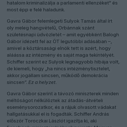
hatalom kriminalizálja a parlamenti ellenzéket” és
most épp e felé haladunk.
Gavra Gábor felemlegeti Sulyok Tamás által írt
oly meleg hangvételű, Orbánnak szánt
születésnapi üdvözletét – amit egyébként Balogh
Gábor idézett fel az ÖT legutóbbi adásában –,
amivel a köztársasági elnök tett is azért, hogy
aláássa az intézmény és saját maga tekintélyét.
Schiffer szerint ez Sulyok legnagyobb hibája volt,
de kiemeli, hogy „ha nincs intézménytisztelet,
akkor jogállam sincsen, működő demokrácia
sincsen”.
Ez a helyzet
.
Gavra Gábor szerint a távozó miniszterek minden
méltóságot nélkülöztek az átadás-átvételi
eseménysorozatkor, és a rájuk olvasott vádakat
hallgatásukkal el is fogadták. Schiffer András
először Toroczkai Lászlót igazítja ki, aki