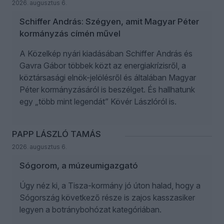
2026. augusztus 6.
Schiffer András: Szégyen, amit Magyar Péter
kormányzás címén művel
A Közelkép nyári kiadásában Schiffer András és
Gavra Gábor többek közt az energiakrízisről, a
köztársasági elnök-jelölésről és általában Magyar
Péter kormányzásáról is beszélget. És hallhatunk
egy „több mint legendát” Kövér Lászlóról is.
PAPP LÁSZLÓ TAMÁS
2026. augusztus 6.
Sógorom, a múzeumigazgató
Úgy néz ki, a Tisza-kormány jó úton halad, hogy a
Sógország következő része is zajos kasszasiker
legyen a botránybohózat kategóriában.