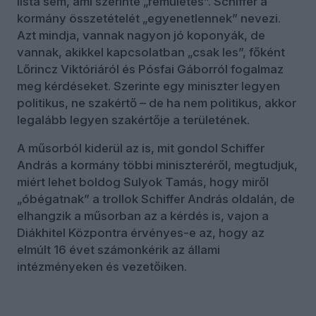
lista sem, ami szerinte „rémületes”. Schiffer a
kormány összetételét „egyenetlennek” nevezi.
Azt mindja, vannak nagyon jó koponyák, de
vannak, akikkel kapcsolatban „csak les”, főként
Lőrincz Viktóriáról és Pósfai Gáborról fogalmaz
meg kérdéseket. Szerinte egy miniszter legyen
politikus, ne szakértő – de ha nem politikus, akkor
legalább legyen szakértője a területének.
A műsorból kiderül az is, mit gondol Schiffer
András a kormány többi miniszteréről, megtudjuk,
miért lehet boldog Sulyok Tamás, hogy miről
„óbégatnak” a trollok Schiffer András oldalán, de
elhangzik a műsorban az a kérdés is, vajon a
Diákhitel Központra érvényes-e az, hogy az
elmúlt 16 évet számonkérik az állami
intézményeken és vezetőiken.