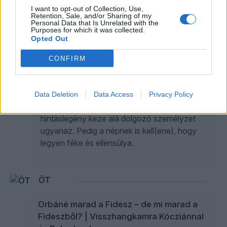
PAPP LÁSZLÓ TAMÁS
3
I want to opt-out of Collection, Use,
Retention, Sale, and/or Sharing of my
Personal Data that Is Unrelated with the
A hatalom gyönyöre, avagy a
Purposes for which it was collected.
szégyenítés végtelenített ciklusa
Opted Out
A bosszú körhintája csúcsfokozaton pörög.
CONFIRM
A szerkezet vezérlőpultja mögött csere
történt: az új hintáslegény fiatalabb,
snájdigabb, egészségtudatosabb. De a
Data Deletion
Data Access
Privacy Policy
műsor, az azt sikítozva élvező közönség és a
hintáslegény keze alá dolgozó személyzet
ugyanaz. Pedig a népnek is kell(ene), hogy
legyen féke és ellensúlya.
ÖT
Orbáné marad a Fidesz – de mi marad a
Fideszből? | Visszhangkamra Kócziánnal