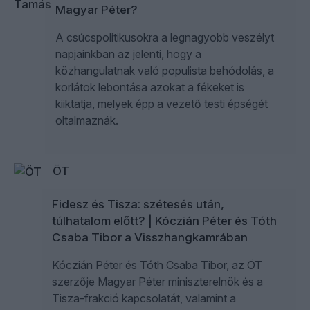
Magyar Péter?
A csúcspolitikusokra a legnagyobb veszélyt
napjainkban az jelenti, hogy a
közhangulatnak való populista behódolás, a
korlátok lebontása azokat a fékeket is
kiiktatja, melyek épp a vezető testi épségét
oltalmaznák.
ÖT
Fidesz és Tisza: szétesés után,
túlhatalom előtt? | Kóczián Péter és Tóth
Csaba Tibor a Visszhangkamrában
Kóczián Péter és Tóth Csaba Tibor, az ÖT
szerzője Magyar Péter miniszterelnök és a
Tisza-frakció kapcsolatát, valamint a