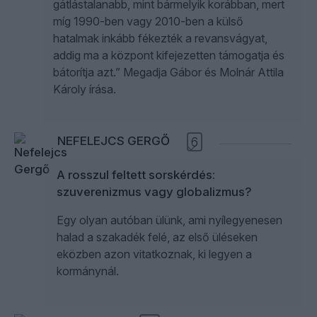
gátlástalanabb, mint bármelyik korábban, mert
míg 1990-ben vagy 2010-ben a külső
hatalmak inkább fékezték a revansvágyat,
addig ma a központ kifejezetten támogatja és
bátorítja azt.” Megadja Gábor és Molnár Attila
Károly írása.
NEFELEJCS GERGŐ
6
A rosszul feltett sorskérdés:
szuverenizmus vagy globalizmus?
Egy olyan autóban ülünk, ami nyílegyenesen
halad a szakadék felé, az első üléseken
eközben azon vitatkoznak, ki legyen a
kormánynál.