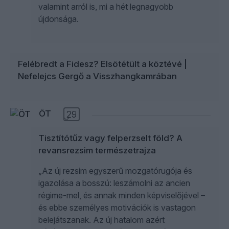
valamint arról is, mi a hét legnagyobb
újdonsága.
Felébredt a Fidesz? Elsötétült a köztévé |
Nefelejcs Gergő a Visszhangkamrában
ÖT
29
Tisztítótűz vagy felperzselt föld? A
revansrezsim természetrajza
„Az új rezsim egyszerű mozgatórugója és
igazolása a bosszú: leszámolni az ancien
régime-mel, és annak minden képviselőjével –
és ebbe személyes motivációk is vastagon
belejátszanak. Az új hatalom azért