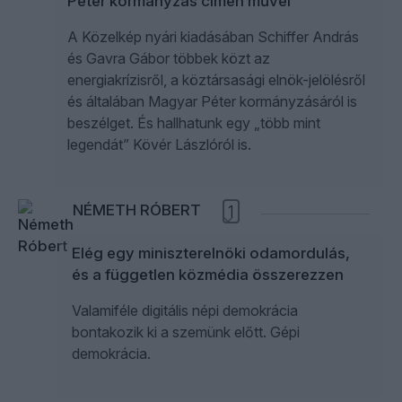
Péter kormányzás címén művel
A Közelkép nyári kiadásában Schiffer András
és Gavra Gábor többek közt az
energiakrízisről, a köztársasági elnök-jelölésről
és általában Magyar Péter kormányzásáról is
beszélget. És hallhatunk egy „több mint
legendát” Kövér Lászlóról is.
NÉMETH RÓBERT
1
Elég egy miniszterelnöki odamordulás,
és a független közmédia összerezzen
Valamiféle digitális népi demokrácia
bontakozik ki a szemünk előtt. Gépi
demokrácia.