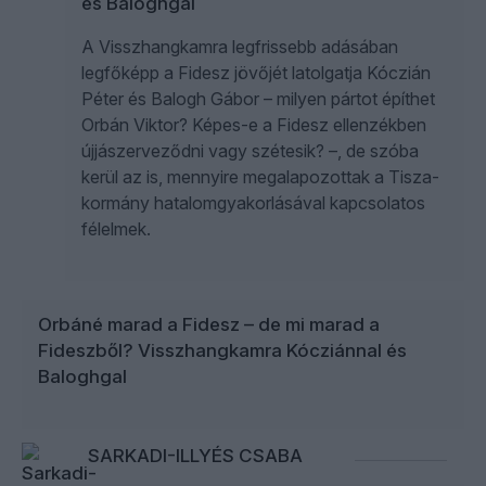
és Baloghgal
A Visszhangkamra legfrissebb adásában
legfőképp a Fidesz jövőjét latolgatja Kóczián
Péter és Balogh Gábor – milyen pártot építhet
Orbán Viktor? Képes-e a Fidesz ellenzékben
újjászerveződni vagy szétesik? –, de szóba
kerül az is, mennyire megalapozottak a Tisza-
kormány hatalomgyakorlásával kapcsolatos
félelmek.
Orbáné marad a Fidesz – de mi marad a
Fideszből? Visszhangkamra Kócziánnal és
Baloghgal
SARKADI-ILLYÉS CSABA