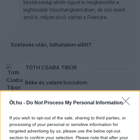
köztársasági elnök-ügyet is megbeszélte a
legfrissebb Visszhangkamrában, de szó esett
arról is, milyen jövő várhat a Fideszre.
Szétesés után, túlhatalom előtt?
TÓTH CSABA TIBOR
Béke és valami borzalom
Könnyű azt tudni, hogy a változás ki és kik
ellen irányult 2026-ban Magyarországon:
Öt.hu -
Do Not Process My Personal Information
Orbán és az úgynevezett „Orbán-rendszer”
összes eleme, teljes valósága ellen. De hogy
If you wish to opt-out of the sale, sharing to third parties, or
processing of your personal or sensitive information for
mi legyen utána, az ügyben csak kósza
targeted advertising by us, please use the below opt-out
ötletek, széténeklés, disszonancia figyelhető
section to confirm your selection. Please note that after your