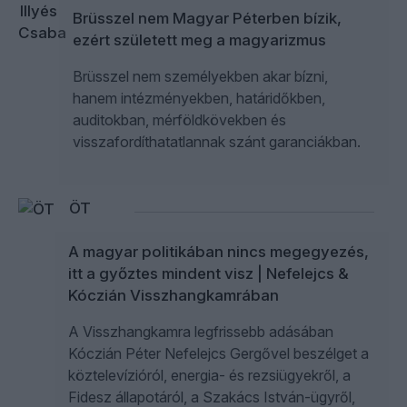
Brüsszel nem Magyar Péterben bízik,
ezért született meg a magyarizmus
Brüsszel nem személyekben akar bízni,
hanem intézményekben, határidőkben,
auditokban, mérföldkövekben és
visszafordíthatatlannak szánt garanciákban.
ÖT
A magyar politikában nincs megegyezés,
itt a győztes mindent visz | Nefelejcs &
Kóczián Visszhangkamrában
A Visszhangkamra legfrissebb adásában
Kóczián Péter Nefelejcs Gergővel beszélget a
köztelevízióról, energia- és rezsiügyekről, a
Fidesz állapotáról, a Szakács István-ügyről,