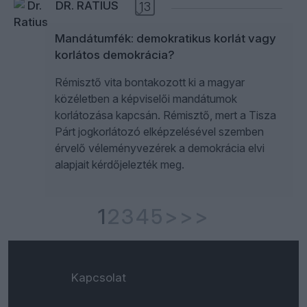
DR. RATIUS
13
Mandátumfék: demokratikus korlát vagy
korlátos demokrácia?
Rémisztő vita bontakozott ki a magyar
közéletben a képviselői mandátumok
korlátozása kapcsán. Rémisztő, mert a Tisza
Párt jogkorlátozó elképzelésével szemben
érvelő véleményvezérek a demokrácia elvi
alapjait kérdőjelezték meg.
1
2
3
4
5
>
>>
Kapcsolat