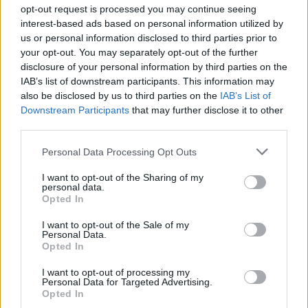
meg.
opt-out request is processed you may continue seeing
interest-based ads based on personal information utilized by
us or personal information disclosed to third parties prior to
FERÓ DALMA
19
your opt-out. You may separately opt-out of the further
disclosure of your personal information by third parties on the
IAB’s list of downstream participants. This information may
Női magazinok és szerelmes rajongók
also be disclosed by us to third parties on the
IAB’s List of
bálványai: a Tisza személyes
Downstream Participants
that may further disclose it to other
politikájának „forradalma”
third parties.
A Tisza áradásában a kezdetektől jelentős
Personal Data Processing Opt Outs
szerepet játszik a női választók mozgósítása,
amihez a kommunikációs stílus, fókusz és
I want to opt-out of the Sharing of my
personal data.
csatornák megválasztása is jelentős
Opted In
mértékben hozzájárul. A női közönség
I want to opt-out of the Sale of my
célzott megszólításától elválaszthatatlan a
Personal Data.
Tisza, pontosabban Magyar Péter és Radnai
Opted In
Márk személyes, sőt intim jellegű politikája.
I want to opt-out of processing my
Personal Data for Targeted Advertising.
Opted In