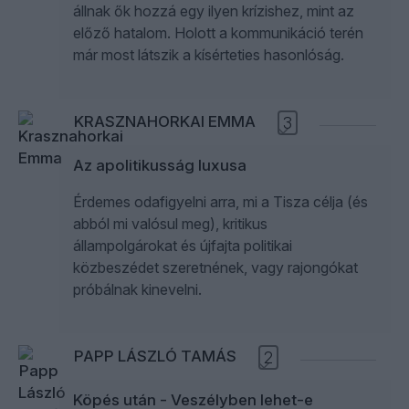
állnak ők hozzá egy ilyen krízishez, mint az
előző hatalom. Holott a kommunikáció terén
már most látszik a kísérteties hasonlóság.
KRASZNAHORKAI EMMA
3
Az apolitikusság luxusa
Érdemes odafigyelni arra, mi a Tisza célja (és
abból mi valósul meg), kritikus
állampolgárokat és újfajta politikai
közbeszédet szeretnének, vagy rajongókat
próbálnak kinevelni.
PAPP LÁSZLÓ TAMÁS
2
Köpés után - Veszélyben lehet-e