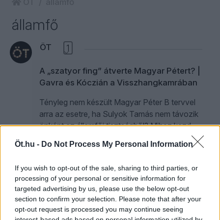
ÖT
államfő
államfő
ÖT
1
A „szatyor fing” átverte Magyar Pétert? |
Gavra és Kóczián a Visszhangkamrában
Tényleg nem készült Magyar Péter B tervvel
arra az esetre, ha Sulyok Tamás nem távozik
önként az államfői tisztségből? Mihez kezd
magával a kongresszus előtt álló Fidesz?
Öt.hu -
Do Not Process My Personal Information
Gavra Gábor és Kóczián Péter beszélget a
Visszhangkamra legfrissebb adásában.
If you wish to opt-out of the sale, sharing to third parties, or
processing of your personal or sensitive information for
targeted advertising by us, please use the below opt-out
section to confirm your selection. Please note that after your
Magyar Péternek nincs B-terve? Sulyok
opt-out request is processed you may continue seeing
Tamás átverte a miniszterelnököt? | Gavra &
interest-based ads based on personal information utilized by