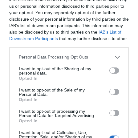
Kóczián
us or personal information disclosed to third parties prior to
your opt-out. You may separately opt-out of the further
disclosure of your personal information by third parties on the
IAB’s list of downstream participants. This information may
ÖT
4
also be disclosed by us to third parties on the
IAB’s List of
Downstream Participants
that may further disclose it to other
Schiffer: Netflix-kormányzás zajlik
third parties.
A legfrissebb Közelkép-adásban Gavra
Personal Data Processing Opt Outs
Gábor többek közt a Magyar Péter és Sulyok
I want to opt-out of the Sharing of my
Tamás közti csörtéről és az új kormány
personal data.
összetételéről beszélget Schiffer Andrással,
Opted In
aki most is annyira karcos, amennyire
I want to opt-out of the Sale of my
megszokhattuk.
Personal Data.
Opted In
I want to opt-out of processing my
ÖT
8
Personal Data for Targeted Advertising.
Opted In
Mit jelent a köztársasági elnök
I want to opt-out of Collection, Use,
méltósága vagy méltatlansága? | Ez volt
Retention, Sale, and/or Sharing of my