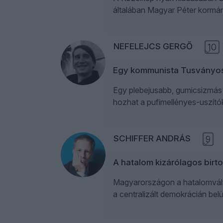
általában Magyar Péter kormány
NEFELEJCS GERGŐ
10
Egy kommunista Tusványo
Egy plebejusabb, gumicsizmás F
hozhat a pufimellényes-uszít
SCHIFFER ANDRÁS
9
A hatalom kizárólagos birt
Magyarországon a hatalomváltás
a centralizált demokrácián belül