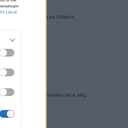
out of the
 downstream
B’s List of
resszusi beszédéről, a lex Orbánról,
észségügyi és környezetvédelmi tárca. Még