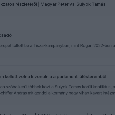
okzatos részletéről | Magyar Péter vs. Sulyok Tamás
ácsadó
repet töltött be a Tisza-kampányban, mint Rogán 2022-ben a F
m kellett volna kivonulnia a parlamenti ülésteremből
n szóba kerül többek közt a Sulyok Tamás körüli konfliktus, a
Schiffer András mit gondol a kormány nagy vihart kavart intézm