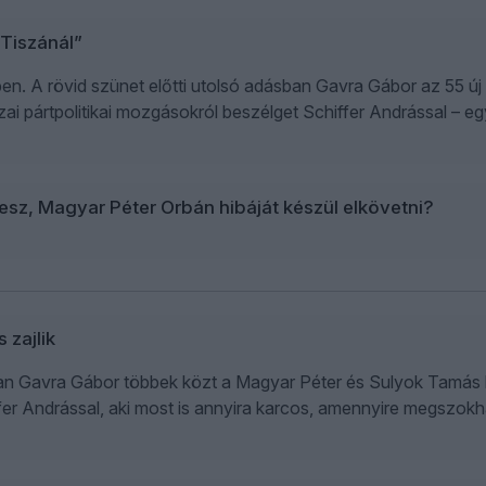
 Tiszánál”
n. A rövid szünet előtti utolsó adásban Gavra Gábor az 55 új ál
zai pártpolitikai mozgásokról beszélget Schiffer Andrással – eg
esz, Magyar Péter Orbán hibáját készül elkövetni?
 zajlik
n Gavra Gábor többek közt a Magyar Péter és Sulyok Tamás kö
fer Andrással, aki most is annyira karcos, amennyire megszokh