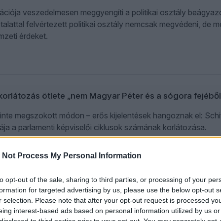
v rotációja veszedelmesen meggyengíti a politikai osztály beágy
ztalattal felvértezett politikai osztály nemcsak megvédeni, de 
zeti érdeket.
skorlátozás ötlete „nem Magyar Péter és a sógora fejéből
zinte megszokott módon – erős kijelentések hangoznak el: Sch
ja a parlamenti képviselői ciklusok számának korlátozása.
 Not Process My Personal Information
dött Magyar Péternek – Közelkép
to opt-out of the sale, sharing to third parties, or processing of your per
formation for targeted advertising by us, please use the below opt-out s
r selection. Please note that after your opt-out request is processed y
eing interest-based ads based on personal information utilized by us or