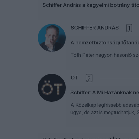
Schiffer András a kegyelmi botrány tit
SCHIFFER ANDRÁS
1
A nemzetbiztonsági főtan
Tóth Péter nagyon hasonló sze
ÖT
2
Schiffer: A Mi Hazánknak ne
A Közelkép legfrissebb adásába
ügye, de azt is megtudhatjuk, 