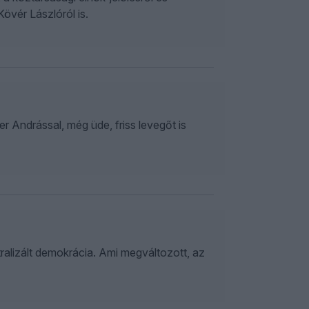
övér Lászlóról is.
 Andrással, még üde, friss levegőt is
ralizált demokrácia. Ami megváltozott, az