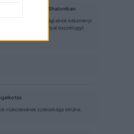
nt és Schiffer az ÁsottShalomban
bbek közt a köztársasági elnök intézményi
ei, valamint az alkotmánnyal összefüggő
ogalkotás
rtok működésének szabadsága sérülne.