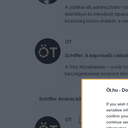
A politikai elit adminisztratí
tekintéllyel és mérsékelt tapas
közösség közös érdekét, a nem
ÖT
Schiffer: A képviselői ciklu
A friss Közelképben – a már s
beszélgetésének központi témá
Öt.hu -
Do
Schiffer András kőkemény választ kül
If you wish 
sensitive in
confirm you
ÖT
12
continue se