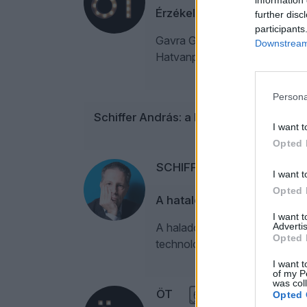
information 
Érzékelhető a nyomás, hogy 
further disc
participants
Gavra Gábor Schiffer Andrássa
Downstream 
Hatvanpusztáról és a Pesti Sr
Persona
Schiffer András: a Fidesz gusztustala
I want t
Opted 
SCHIFFER ANDRÁS
1
I want t
Opted 
A hatalomváltás tabuja: a 
I want 
Advertis
A haladó közvélemény ünnepel:
Opted 
technológiai is van. Csak munk
I want t
of my P
was col
ÖT
6
Opted 