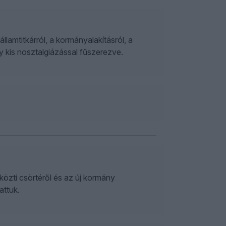
lamtitkárról, a kormányalakításról, a
y kis nosztalgiázással fűszerezve.
zti csörtéről és az új kormány
attuk.