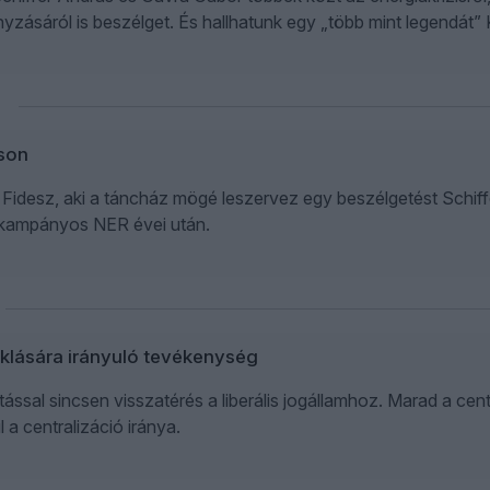
zásáról is beszélget. És hallhatunk egy „több mint legendát” K
son
idesz, aki a táncház mögé leszervez egy beszélgetést Schiffer
ókampányos NER évei után.
oklására irányuló tevékenység
sal sincsen visszatérés a liberális jogállamhoz. Marad a cent
 a centralizáció iránya.