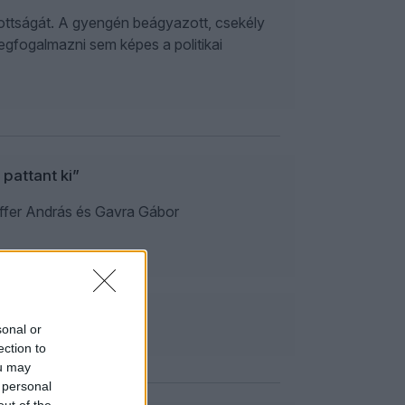
azottságát. A gyengén beágyazott, csekély
megfogalmazni sem képes a politikai
 pattant ki”
iffer András és Gavra Gábor
sonal or
ection to
ou may
 personal