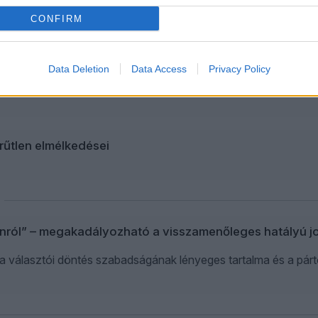
CONFIRM
miniszterelnök a köztársasági elnöknél kommentel? | Ho
ásában Hont András Schiffer Andrással beszélget: szó esik tö
teletről, előkerülnek a kormányzás aktuális és múltbéli kérdés
Data Deletion
Data Access
Privacy Policy
 rendszerváltástól „rendszerváltásig”.
rűtlen elmélkedései
nról” – megakadályozható a visszamenőleges hatályú j
 a választói döntés szabadságának lényeges tartalma és a pá