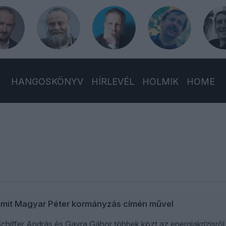
HANGOSKÖNYV
HÍRLEVÉL
HOLMIK
HOME
 amit Magyar Péter kormányzás címén művel
hiffer András és Gavra Gábor többek közt az energiakrízisről, 