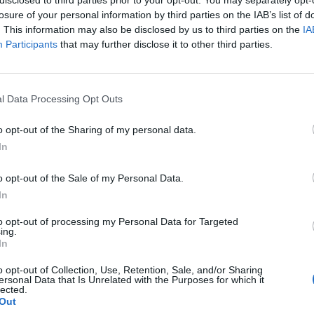
disclosed to third parties prior to your opt-out. You may separately opt-
„tessék felmutatni Orbán Viktor fejét”
losure of your personal information by third parties on the IAB’s list of
. This information may also be disclosed by us to third parties on the
IA
l a Közelkép legújabb adásában többek közt Orbán Viktor kong
Participants
that may further disclose it to other third parties.
ácokról beszélget. Sőt, még Gyurcsány Ferenc is szóba kerül.
l Data Processing Opt Outs
nul bánt el a Mediaworks munkatársaival
o opt-out of the Sharing of my personal data.
In
o opt-out of the Sale of my Personal Data.
In
kizsákmányolás
to opt-out of processing my Personal Data for Targeted
ing.
 tizenhat sanyarú esztendő után végre újra van oktatási, eg
In
aügyi nincsen.
o opt-out of Collection, Use, Retention, Sale, and/or Sharing
ersonal Data that Is Unrelated with the Purposes for which it
lected.
Out