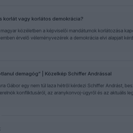
 korlát vagy korlátos demokrácia?
a magyar közéletben a képviselői mandátumok korlátozása kapc
zemben érvelő véleményvezérek a demokrácia elvi alapjait kér
ótlanul demagóg” | Közelkép Schiffer Andrással
a Gábor egy nem túl laza hétről kérdezi Schiffer Andrást, bes
relnök konfliktusáról, az aranykonvoj-ügyről és az aktuális leg
k