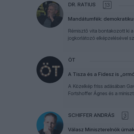
DR. RATIUS
13
Mandátumfék: demokratikus
Rémisztő vita bontakozott ki 
jogkorlátozó elképzelésével s
ÖT
A Tisza és a Fidesz is „orm
A Közelkép friss adásában Gavr
Fortshoffer Ágnes és a miniszte
SCHIFFER ANDRÁS
3
Válasz Miniszterelnök úrna