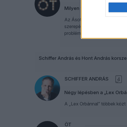
Milyen világ jön, amikor a 
Az ÁsottShalom legfrissebb ad
szerepéről és az intézménytisz
problémák. Politizáló merengés
Schiffer András és Hont András korsze
SCHIFFER ANDRÁS
4
Négy lépésben a „Lex Orbá
A „Lex Orbánnal” többek közt
ÖT