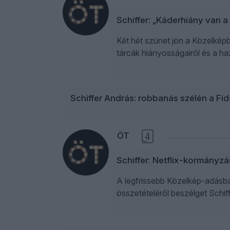
Schiffer: „Káderhiány van a
Két hét szünet jön a Közelképbe
tárcák hiányosságairól és a ha
Schiffer András: robbanás szélén a Fid
ÖT
4
Schiffer: Netflix-kormányzás
A legfrissebb Közelkép-adásba
összetételéről beszélget Schif