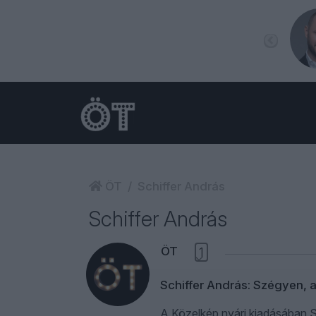
ÖT
Schiffer András
Schiffer András
ÖT
1
Schiffer András: Szégyen,
A Közelkép nyári kiadásában Sc