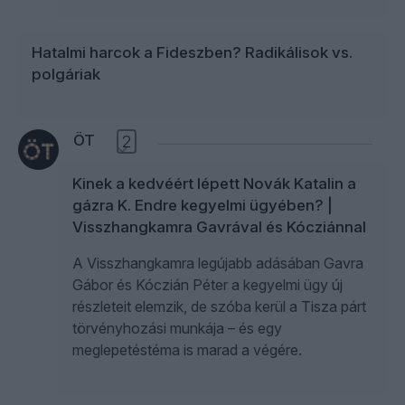
Hatalmi harcok a Fideszben? Radikálisok vs.
polgáriak
ÖT
2
Kinek a kedvéért lépett Novák Katalin a
gázra K. Endre kegyelmi ügyében? |
Visszhangkamra Gavrával és Kócziánnal
A Visszhangkamra legújabb adásában Gavra
Gábor és Kóczián Péter a kegyelmi ügy új
részleteit elemzik, de szóba kerül a Tisza párt
törvényhozási munkája – és egy
meglepetéstéma is marad a végére.