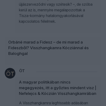
újjászerveződni vagy szétesik? –, de szóba
kerül az is, mennyire megalapozottak a
Tisza-kormány hatalomgyakorlásával
kapcsolatos félelmek.
Orbáné marad a Fidesz – de mi marad a
Fideszből? Visszhangkamra Kócziánnal és
Baloghgal
ÖT
A magyar politikában nincs
megegyezés, itt a győztes mindent visz |
Nefelejcs & Kóczián Visszhangkamrában
A Visszhangkamra legfrissebb adásában