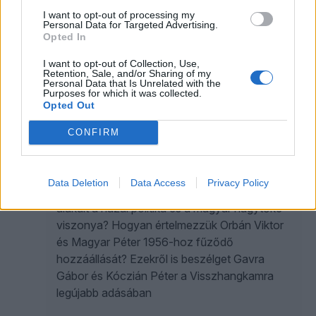
I want to opt-out of processing my
Personal Data for Targeted Advertising.
Magyar Péter és a Tisztítótűz: ez már maga a
Opted In
kormányzás? | Gavra & Kóczián
I want to opt-out of Collection, Use,
Retention, Sale, and/or Sharing of my
Personal Data that Is Unrelated with the
Purposes for which it was collected.
ÖT
Opted Out
Magyar Péter kicsavarta ’56 örökségét
CONFIRM
Orbán Viktor kezéből? | Gavra és
Kóczián a Visszhangkamrában
Data Deletion
Data Access
Privacy Policy
Mi történik a MasterGood-ügyben? Miként
alakult a hazai politika és a magyar nagytőke
viszonya? Hogyan értelmezzük Orbán Viktor
és Magyar Péter 1956-hoz fűződő
hozzáállását? Ezekről is beszélget Gavra
Gábor és Kóczián Péter a Visszhangkamra
legújabb adásában