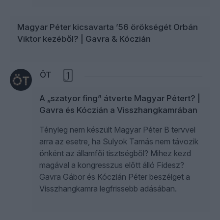
Magyar Péter kicsavarta ’56 örökségét Orbán
Viktor kezéből? | Gavra & Kóczián
ÖT
1
A „szatyor fing” átverte Magyar Pétert? |
Gavra és Kóczián a Visszhangkamrában
Tényleg nem készült Magyar Péter B tervvel
arra az esetre, ha Sulyok Tamás nem távozik
önként az államfői tisztségből? Mihez kezd
magával a kongresszus előtt álló Fidesz?
Gavra Gábor és Kóczián Péter beszélget a
Visszhangkamra legfrissebb adásában.