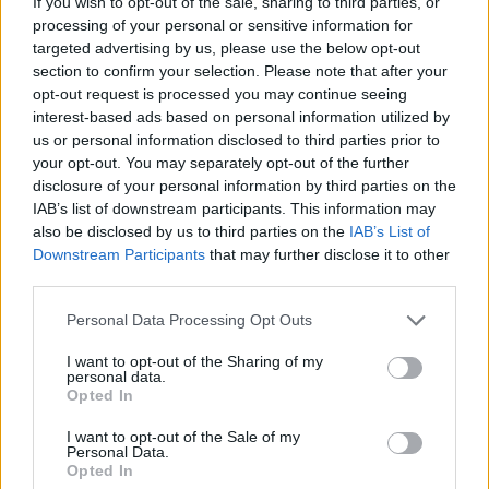
If you wish to opt-out of the sale, sharing to third parties, or
processing of your personal or sensitive information for
Vihar a Parlamentben: Magyar Péter csapdát
targeted advertising by us, please use the below opt-out
section to confirm your selection. Please note that after your
állított magának? | Gavra & Kóczián
opt-out request is processed you may continue seeing
interest-based ads based on personal information utilized by
us or personal information disclosed to third parties prior to
ÖT
3
your opt-out. You may separately opt-out of the further
disclosure of your personal information by third parties on the
Magyar Péter és a Tisztítótűz: ez már
IAB’s list of downstream participants. This information may
also be disclosed by us to third parties on the
IAB’s List of
maga a kormányzás? | Gavra & Kóczián
Downstream Participants
that may further disclose it to other
a Visszhangkamrában
third parties.
Milyen következményekkel járhat Sulyok
Personal Data Processing Opt Outs
Tamás eltávolítása, a Nemzeti
Vagyonvisszaszerzési Hivatal felállítása és a
I want to opt-out of the Sharing of my
personal data.
képviselői ciklusok számának korlátozása?
Opted In
Többek közt erről beszélget Gavra Gábor és
Kóczián Péter a legfrissebb adásban.
I want to opt-out of the Sale of my
Personal Data.
Opted In