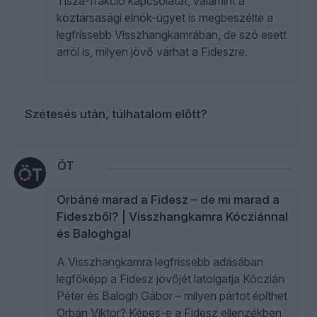
Tisza-frakció kapcsolatát, valamint a
köztársasági elnök-ügyet is megbeszélte a
legfrissebb Visszhangkamrában, de szó esett
arról is, milyen jövő várhat a Fideszre.
Szétesés után, túlhatalom előtt?
ÖT
Orbáné marad a Fidesz – de mi marad a
Fideszből? | Visszhangkamra Kócziánnal
és Baloghgal
A Visszhangkamra legfrissebb adásában
legfőképp a Fidesz jövőjét latolgatja Kóczián
Péter és Balogh Gábor – milyen pártot építhet
Orbán Viktor? Képes-e a Fidesz ellenzékben