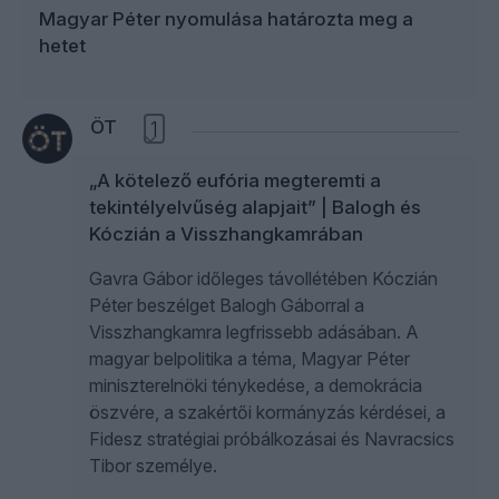
Magyar Péter nyomulása határozta meg a
hetet
ÖT
1
„A kötelező eufória megteremti a
tekintélyelvűség alapjait” | Balogh és
Kóczián a Visszhangkamrában
Gavra Gábor időleges távollétében Kóczián
Péter beszélget Balogh Gáborral a
Visszhangkamra legfrissebb adásában. A
magyar belpolitika a téma, Magyar Péter
miniszterelnöki ténykedése, a demokrácia
öszvére, a szakértői kormányzás kérdései, a
Fidesz stratégiai próbálkozásai és Navracsics
Tibor személye.