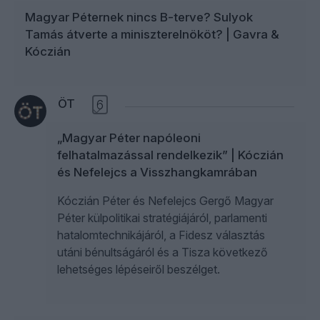
Magyar Péternek nincs B-terve? Sulyok
Tamás átverte a miniszterelnököt? | Gavra &
Kóczián
ÖT
6
„Magyar Péter napóleoni
felhatalmazással rendelkezik” | Kóczián
és Nefelejcs a Visszhangkamrában
Kóczián Péter és Nefelejcs Gergő Magyar
Péter külpolitikai stratégiájáról, parlamenti
hatalomtechnikájáról, a Fidesz választás
utáni bénultságáról és a Tisza következő
lehetséges lépéseiről beszélget.