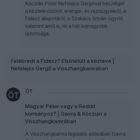
Kóczián Péter Nefelejcs Gergővel beszélget
a köztelevízióról, energia- és rezsiügyekről, a
Fidesz állapotáról, a Szakács István-ügyről,
valamint arról is, mi a hét legnagyobb
újdonsága.
Felébredt a Fidesz? Elsötétült a köztévé |
Nefelejcs Gergő a Visszhangkamrában
ÖT
Magyar Péter vagy a Reddit
kormányoz? | Gavra & Kóczián a
Visszhangkamrában
A Visszhangkamra legújabb adásában Gavra