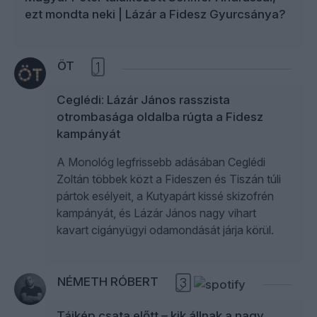
ezt mondta neki | Lázár a Fidesz Gyurcsánya?
ÖT
1
Ceglédi: Lázár János rasszista
otrombasága oldalba rúgta a Fidesz
kampányát
A Monológ legfrissebb adásában Ceglédi
Zoltán többek közt a Fideszen és Tiszán túli
pártok esélyeit, a Kutyapárt kissé skizofrén
kampányát, és Lázár János nagy vihart
kavart cigányügyi odamondását járja körül.
NÉMETH RÓBERT
3
Tájkép csata előtt – kik állnak a nagy