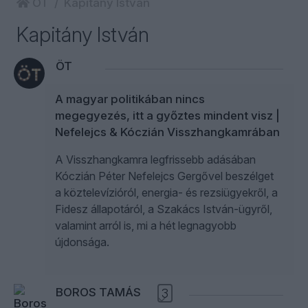
ÖT
Kapitány István
Kapitány István
ÖT
A magyar politikában nincs
megegyezés, itt a győztes mindent visz |
Nefelejcs & Kóczián Visszhangkamrában
A Visszhangkamra legfrissebb adásában
Kóczián Péter Nefelejcs Gergővel beszélget
a köztelevízióról, energia- és rezsiügyekről, a
Fidesz állapotáról, a Szakács István-ügyről,
valamint arról is, mi a hét legnagyobb
újdonsága.
BOROS TAMÁS
3