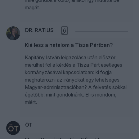
mire gondolt a költő, amikor így mutatta be
magát.
DR. RATIUS
6
Kié lesz a hatalom a Tisza Pártban?
Kapitány István leigazolása után először
merülhet föl a kérdés a Tisza Párt esetleges
kormányzásával kapcsolatban: ki fogja
meghatározni az irányokat egy lehetséges
Magyar-adminisztrációban? A felvetés sokkal
égetőbb, mint gondolnánk. El is mondom,
miért.
ÖT