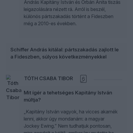
András Kapitány István és Orbán Anita tiszás
leigazolására nézett rá. Arról is beszél,
különös pártszakadás történt a Fideszben
még a 2010-es években.
Schiffer András kitálal: pártszakadás zajlott le
a Fideszben, súlyos következményekkel
TÓTH CSABA TIBOR
6
Mit ígér a tehetséges Kapitány István
múltja?
„Kapitány István vagyok, ha vicces akarnék
lenni, akkor úgy mondanám: a magyar
Jockey Ewing.” Nem tudhatjuk pontosan,