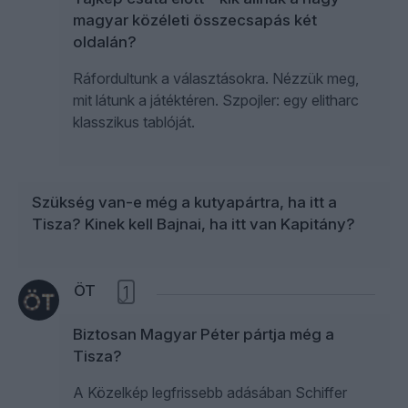
magyar közéleti összecsapás két
oldalán?
Ráfordultunk a választásokra. Nézzük meg,
mit látunk a játéktéren. Szpojler: egy elitharc
klasszikus tablóját.
Szükség van-e még a kutyapártra, ha itt a
Tisza? Kinek kell Bajnai, ha itt van Kapitány?
ÖT
1
Biztosan Magyar Péter pártja még a
Tisza?
A Közelkép legfrissebb adásában Schiffer