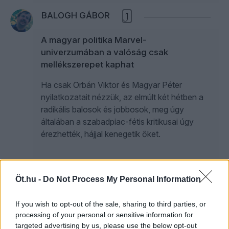
BALOGH GÁBOR
1
A magyar politika Marvel-
univerzumában a valóság csak
mellékszerepet kaphat
Ha csak Orbán Viktor és Magyar Péter
nyilatkozatait nézzük, az elmúlt két hétben a
radikális balosok és jobbosok, meg úgy
általában a szabadpiac-fétis kritikusai úgy
érezhették, hájjal kenegetik őket.
SARKADI-ILLYÉS CSABA
2
Öt.hu -
Do Not Process My Personal Information
If you wish to opt-out of the sale, sharing to third parties, or
A magyar nyugdíjasoktól a Shell-vezér is
processing of your personal or sensitive information for
megijedt, a fesztiválokon pedig hiába
targeted advertising by us, please use the below opt-out