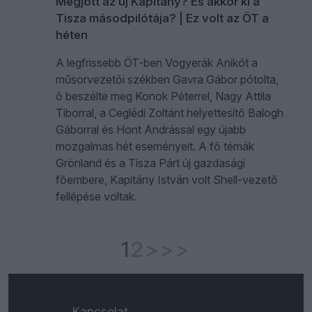
Megjött az új Kapitány? És akkor ki a
Tisza másodpilótája? | Ez volt az ÖT a
héten
A legfrissebb ÖT-ben Vogyerák Anikót a
műsorvezetői székben Gavra Gábor pótolta,
ő beszélte meg Konok Péterrel, Nagy Attila
Tiborral, a Ceglédi Zoltánt helyettesítő Balogh
Gáborral és Hont Andrással egy újabb
mozgalmas hét eseményeit. A fő témák
Grönland és a Tisza Párt új gazdasági
főembere, Kapitány István volt Shell-vezető
fellépése voltak.
1
2
>
>>
Kapcsolat