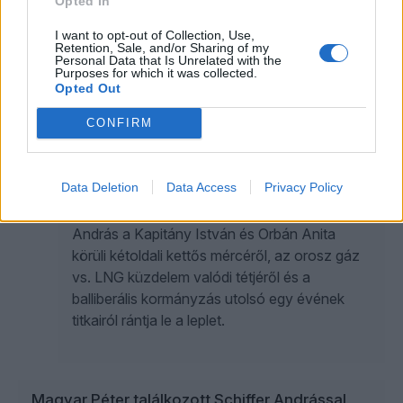
Opted In
mind a hazai viszonyokkal. A két említett
személy nem önmagában fontos, inkább
I want to opt-out of Collection, Use,
csak megjelenítik ezt a konfliktust.
Retention, Sale, and/or Sharing of my
Personal Data that Is Unrelated with the
Purposes for which it was collected.
Opted Out
ÖT
4
CONFIRM
Schiffer rámutat, mi állhatott valójában
Gyurcsány lemondása mögött
Data Deletion
Data Access
Privacy Policy
A Közelkép legújabb adásában Schiffer
András a Kapitány István és Orbán Anita
körüli kétoldali kettős mércéről, az orosz gáz
vs. LNG küzdelem valódi tétjéről és a
balliberális kormányzás utolsó egy évének
titkairól rántja le a leplet.
Magyar Péter találkozott Schiffer Andrással,