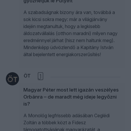
győzhetjük le Putyint
A szabadságnak bizony ára van, továbbá a
sok kicsi sokra megy: már a világjárvány
idején megtanultuk, hogy a legkisebb
áldozatvállalás (otthon maradni) milyen nagy
eredménnyel járhat (hisz nem haltunk meg).
Mindenképp üdvözlendő a Kapitány István
által bejelentett energiakorszerűsítés!
ÖT
1
Magyar Péter most lett igazán veszélyes
Orbánra – de maradt még ideje legyőzni
is?
A Monológ legfrissebb adásában Ceglédi
Zoltán a többek közt a Fidesz
támogatottságának magyarázatát, a