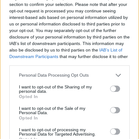
zengett, hogy „Mocskos Fidesz!”
section to confirm your selection. Please note that after your
opt-out request is processed you may continue seeing
Akkora felhajtás volt Kapitány István
interest-based ads based on personal information utilized by
megjelenése miatt, hogy elvárható lett volna,
us or personal information disclosed to third parties prior to
valami izgalmas globális, multinacionális
your opt-out. You may separately opt-out of the further
disclosure of your personal information by third parties on the
professzionális gazdasági tervet kapunk a
IAB’s list of downstream participants. This information may
Tisza Párttól.
also be disclosed by us to third parties on the
IAB’s List of
Downstream Participants
that may further disclose it to other
third parties.
MEGADJA GÁBOR
8
Personal Data Processing Opt Outs
A régiek és az „újak” csatája
I want to opt-out of the Sharing of my
personal data.
Orbán Anita és Kapitány István megjelenése
Opted In
nem pusztán azt jelenti, hogy a kihívó párt
I want to opt-out of the Sale of my
nyíltan lobbistákat tesz a kirakatba.
Personal Data.
Természetesen azt is jelenti. Ugyanakkor
Opted In
világok és világnézetek küzdelmét is látjuk
I want to opt-out of processing my
egyben, és ez összefügg mind a nemzetközi,
Personal Data for Targeted Advertising.