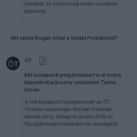
szerepét, és a közösségi média veszélyeit
járja körül.
Mit tanult Rogán Antal a Vidéki Prókátortól?
ÖT
3
Két budapesti polgármestert is el tudna
képzelni Karácsony utódaként Tarlós
István
A volt budapesti főpolgármester az ÖT
Youtube-csatornáján Kóczián Péternek
elárulta azt is, utólag mit gondol 2019-es
főpolgármesteri indulásáról és vereségéről.