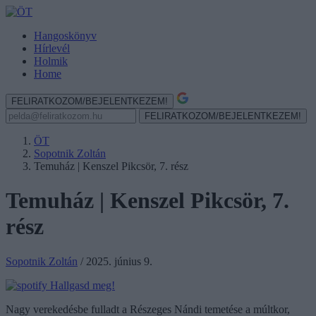
Hangoskönyv
Hírlevél
Holmik
Home
FELIRATKOZOM/BEJELENTKEZEM!
FELIRATKOZOM/BEJELENTKEZEM!
ÖT
Sopotnik Zoltán
Temuház | Kenszel Pikcsör, 7. rész
Temuház | Kenszel Pikcsör, 7.
rész
Sopotnik Zoltán
/
2025. június 9.
Hallgasd meg!
Nagy verekedésbe fulladt a Részeges Nándi temetése a múltkor,