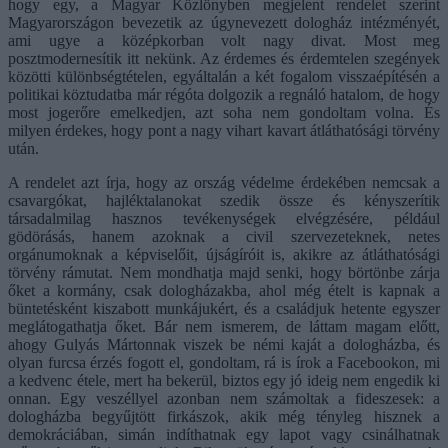
hogy egy, a Magyar Közlönyben megjelent rendelet szerint
Magyarországon bevezetik az úgynevezett dologház intézményét,
ami ugye a középkorban volt nagy divat. Most meg
posztmodernesítik itt nekünk. Az érdemes és érdemtelen szegények
közötti különbségtételen, egyáltalán a két fogalom visszaépítésén a
politikai köztudatba már régóta dolgozik a regnáló hatalom, de hogy
most jogerőre emelkedjen, azt soha nem gondoltam volna. És
milyen érdekes, hogy pont a nagy vihart kavart átláthatósági törvény
után.
A rendelet azt írja, hogy az ország védelme érdekében nemcsak a
csavargókat, hajléktalanokat szedik össze és kényszerítik
társadalmilag hasznos tevékenységek elvégzésére, például
gödörásás, hanem azoknak a civil szervezeteknek, netes
orgánumoknak a képviselőit, újságíróit is, akikre az átláthatósági
törvény rámutat. Nem mondhatja majd senki, hogy börtönbe zárja
őket a kormány, csak dologházakba, ahol még ételt is kapnak a
büntetésként kiszabott munkájukért, és a családjuk hetente egyszer
meglátogathatja őket. Bár nem ismerem, de láttam magam előtt,
ahogy Gulyás Mártonnak viszek be némi kaját a dologházba, és
olyan furcsa érzés fogott el, gondoltam, rá is írok a Facebookon, mi
a kedvenc étele, mert ha bekerül, biztos egy jó ideig nem engedik ki
onnan. Egy veszéllyel azonban nem számoltak a fideszesek: a
dologházba begyűjtött firkászok, akik még tényleg hisznek a
demokráciában, simán indíthatnak egy lapot vagy csinálhatnak