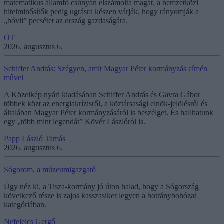
matematikus államfő csúnyán elszámolta magát, a nemzetközi
hitelminősítők pedig ugrásra készen várják, hogy rányomják a
„bóvli” pecsétet az ország gazdaságára.
ÖT
2026. augusztus 6.
Schiffer András: Szégyen, amit Magyar Péter kormányzás címén
művel
A Közelkép nyári kiadásában Schiffer András és Gavra Gábor
többek közt az energiakrízisről, a köztársasági elnök-jelölésről és
általában Magyar Péter kormányzásáról is beszélget. És hallhatunk
egy „több mint legendát” Kövér Lászlóról is.
Papp László Tamás
2026. augusztus 6.
Sógorom, a múzeumigazgató
Úgy néz ki, a Tisza-kormány jó úton halad, hogy a Sógország
következő része is zajos kasszasiker legyen a botránybohózat
kategóriában.
Nefelejcs Gergő