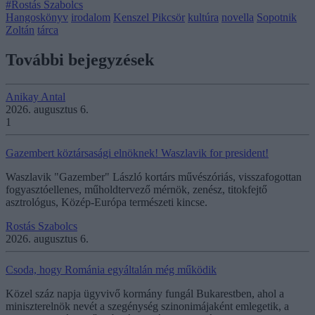
#Rostás Szabolcs
Hangoskönyv
irodalom
Kenszel Pikcsör
kultúra
novella
Sopotnik
Zoltán
tárca
További bejegyzések
Anikay Antal
2026. augusztus 6.
1
Gazembert köztársasági elnöknek! Waszlavik for president!
Waszlavik "Gazember" László kortárs művészóriás, visszafogottan
fogyasztóellenes, műholdtervező mérnök, zenész, titokfejtő
asztrológus, Közép-Európa természeti kincse.
Rostás Szabolcs
2026. augusztus 6.
Csoda, hogy Románia egyáltalán még működik
Közel száz napja ügyvivő kormány fungál Bukarestben, ahol a
miniszterelnök nevét a szegénység szinonimájaként emlegetik, a