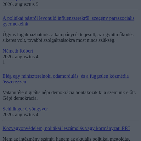
2026. augusztus 5.
A politikai pástról levonuló influenszerekről: szegény paraszociális
gyermekeink
Úgy is fogalmazhatunk: a kampánycél teljesült, az együttműködés
sikeres volt, további szolgáltatásokra most nincs szükség.
Németh Róbert
2026. augusztus 4.
1
Elég egy miniszterelnöki odamordulás, és a független közmédia
összerezzen
Valamiféle digitális népi demokrácia bontakozik ki a szemünk előtt.
Gépi demokrácia.
Schillinger Gyöngyvér
2026. augusztus 4.
Közvagyonvédelem, politikai leszámolás vagy kormányzati PR?
Nem az intézmény számít, hanem az aktuális politikai megoldás,