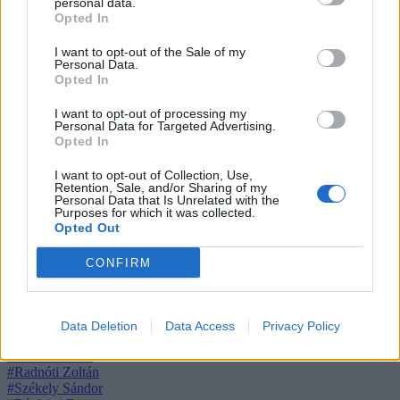
#Németh Róbert
personal data.
#Kollár Árpád
Opted In
#Zdenyák József
#Schillinger Gyöngyvér
I want to opt-out of the Sale of my
Personal Data.
#Szabó Borbála
Opted In
#Dr. Ratius
#Dobrowiecki Péter
I want to opt-out of processing my
#Máté Gergő
Personal Data for Targeted Advertising.
#Jánossy András
Opted In
#Orcsik Roland
#André Ferenc
I want to opt-out of Collection, Use,
#Purosz Leonidasz
Retention, Sale, and/or Sharing of my
#Róth Elza
Personal Data that Is Unrelated with the
#Portörő Péter
Purposes for which it was collected.
#Nagy-Bato Jonatán
Opted Out
#Rátosi Milán
#Fonay Tamás
CONFIRM
#Sabater
#Felcser V. Örs
#Tóth Csaba
#Nagy Pál
Data Deletion
Data Access
Privacy Policy
#Ujvári Barbara
#Zeck Julianna
#Radnóti Zoltán
#Székely Sándor