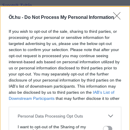
Sopotnik Zoltán
Öt.hu -
Do Not Process My Personal Information
#Hont András
#Ceglédi Zoltán
#Konok Péter
If you wish to opt-out of the sale, sharing to third parties, or
#Schiffer András
processing of your personal or sensitive information for
#Balogh Gábor
targeted advertising by us, please use the below opt-out
#Nefelejcs Gergő
section to confirm your selection. Please note that after your
#Szarka Károly
opt-out request is processed you may continue seeing
#Makai Máté
interest-based ads based on personal information utilized by
#Gazics György
#Kolek Zsolt
us or personal information disclosed to third parties prior to
#ÖT
your opt-out. You may separately opt-out of the further
#Joseph Hargitai
disclosure of your personal information by third parties on the
#Kiss Noémi
IAB’s list of downstream participants. This information may
#Dénes Ferenc
also be disclosed by us to third parties on the
IAB’s List of
#Papp László Tamás
Downstream Participants
that may further disclose it to other
#Toroczkay András
#Kert Attila
third parties.
#Csutak Zsolt
#Megadja Gábor
Personal Data Processing Opt Outs
#Kustán Magyari Attila
#Kovács Tibor
I want to opt-out of the Sharing of my