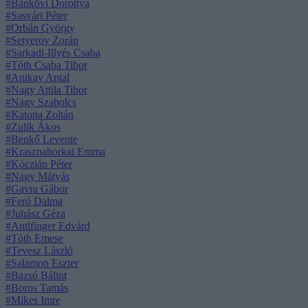
#Bánkövi Dorottya
#Sasvári Péter
#Orbán György
#Setyerov Zorán
#Sarkadi-Illyés Csaba
#Tóth Csaba Tibor
#Anikay Antal
#Nagy Attila Tibor
#Nagy Szabolcs
#Katona Zoltán
#Zulik Ákos
#Benkő Levente
#Krasznahorkai Emma
#Kóczián Péter
#Nagy Mátyás
#Gavra Gábor
#Feró Dalma
#Juhász Géza
#Antlfinger Edvárd
#Tóth Emese
#Tevesz László
#Salamon Eszter
#Bazsó Bálint
#Boros Tamás
#Mikes Imre