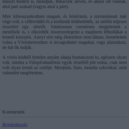
műsort bentről is, mondjuk, Bikacsök néven, és akkor ott vannak,
ahol part szakad (vagyis ahol a párt).
Mire kibosszankodtam magam, és felnéztem, a szertartásnak már
vége volt, a céllövöldét és a körhintát feldöntötték, az utóbbi teljesen
összetört egy sírtetőt. Valahonnan csendesen megjelentek a
mentősök is, s elkezdték összeszedegetni a majdnem félhullákat a
temető közepén. Annyi vért még életemben nem láttam, bemehettek
volna a Vöröskereszthez is lecsapoltatni magukat, vagy plazmázni,
de hát ők tudják.
A vörös ködből hirtelen anyám alakja bontakozott ki, egészen olyan
volt, mintha a
Vámpírakadémia
egyik részéből jött volna, csak nem
volt olyan trendi az outfitje. Menjünk, fiam, mondta szlovákul, amit
valamiért megértettem.
Kommentek
Bejelentkezés