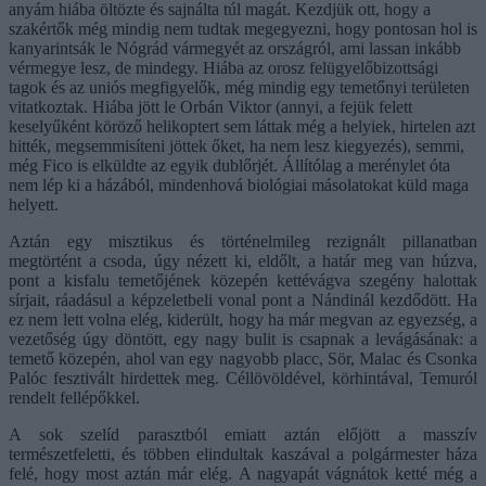
anyám hiába öltözte és sajnálta túl magát. Kezdjük ott, hogy a
szakértők még mindig nem tudtak megegyezni, hogy pontosan hol is
kanyarintsák le Nógrád vármegyét az országról, ami lassan inkább
vérmegye lesz, de mindegy. Hiába az orosz felügyelőbizottsági
tagok és az uniós megfigyelők, még mindig egy temetőnyi területen
vitatkoztak. Hiába jött le Orbán Viktor (annyi, a fejük felett
keselyűként köröző helikoptert sem láttak még a helyiek, hirtelen azt
hitték, megsemmisíteni jöttek őket, ha nem lesz kiegyezés), semmi,
még Fico is elküldte az egyik dublőrjét. Állítólag a merénylet óta
nem lép ki a házából, mindenhová biológiai másolatokat küld maga
helyett.
Aztán egy misztikus és történelmileg rezignált pillanatban
megtörtént a csoda, úgy nézett ki, eldőlt, a határ meg van húzva,
pont a kisfalu temetőjének közepén kettévágva szegény halottak
sírjait, ráadásul a képzeletbeli vonal pont a Nándinál kezdődött. Ha
ez nem lett volna elég, kiderült, hogy ha már megvan az egyezség, a
vezetőség úgy döntött, egy nagy bulit is csapnak a levágásának: a
temető közepén, ahol van egy nagyobb placc, Sör, Malac és Csonka
Palóc fesztivált hirdettek meg. Céllövöldével, körhintával, Temuról
rendelt fellépőkkel.
A sok szelíd parasztból emiatt aztán előjött a masszív
természetfeletti, és többen elindultak kaszával a polgármester háza
felé, hogy most aztán már elég. A nagyapát vágnátok ketté még a