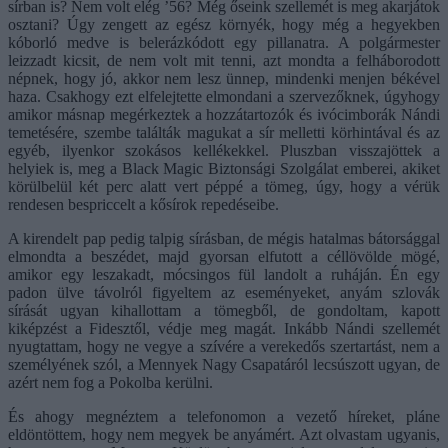
sírban is? Nem volt elég ’56? Még őseink szellemét is meg akarjátok
osztani? Úgy zengett az egész környék, hogy még a hegyekben
kóborló medve is belerázkódott egy pillanatra. A polgármester
leizzadt kicsit, de nem volt mit tenni, azt mondta a felháborodott
népnek, hogy jó, akkor nem lesz ünnep, mindenki menjen békével
haza. Csakhogy ezt elfelejtette elmondani a szervezőknek, úgyhogy
amikor másnap megérkeztek a hozzátartozók és ivócimborák Nándi
temetésére, szembe találták magukat a sír melletti körhintával és az
egyéb, ilyenkor szokásos kellékekkel. Pluszban visszajöttek a
helyiek is, meg a Black Magic Biztonsági Szolgálat emberei, akiket
körülbelül két perc alatt vert péppé a tömeg, úgy, hogy a vérük
rendesen bespriccelt a kősírok repedéseibe.
A kirendelt pap pedig talpig sírásban, de mégis hatalmas bátorsággal
elmondta a beszédet, majd gyorsan elfutott a céllövölde mögé,
amikor egy leszakadt, mócsingos fül landolt a ruháján. Én egy
padon ülve távolról figyeltem az eseményeket, anyám szlovák
sírását ugyan kihallottam a tömegből, de gondoltam, kapott
kiképzést a Fidesztől, védje meg magát. Inkább Nándi szellemét
nyugtattam, hogy ne vegye a szívére a verekedős szertartást, nem a
személyének szól, a Mennyek Nagy Csapatáról lecsúszott ugyan, de
azért nem fog a Pokolba kerülni.
És ahogy megnéztem a telefonomon a vezető híreket, pláne
eldöntöttem, hogy nem megyek be anyámért. Azt olvastam ugyanis,