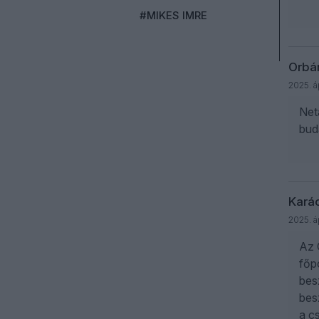
#MIKES IMRE
Orbá
2025. áp
Net
bud
Karác
2025. áp
Az 
főp
bes
bes
a cs