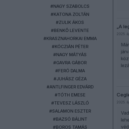
#NAGY SZABOLCS
#KATONA ZOLTÁN
#ZULIK ÁKOS
„A le
#BENKŐ LEVENTE
2025. áp
#KRASZNAHORKAI EMMA
Már
#KÓCZIÁN PÉTER
jár
#NAGY MÁTYÁS
közt
#GAVRA GÁBOR
lez
#FERÓ DALMA
#JUHÁSZ GÉZA
#ANTLFINGER EDVÁRD
Ceglé
#TÓTH EMESE
2025. áp
#TEVESZ LÁSZLÓ
#SALAMON ESZTER
Vad
#BAZSÓ BÁLINT
lehe
véd
#BOROS TAMÁS