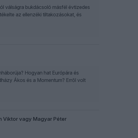
gról válságra bukdácsoló másfél évtizedes
ékelte az ellenzéki tiltakozásokat, és
mháborúja? Hogyan hat Európára és
Hadházy Ákos és a Momentum? Erről volt
n Viktor vagy Magyar Péter