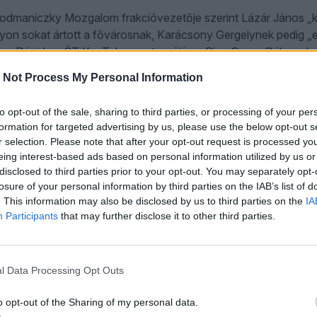
odmaniczky Mozgalom frakcióvezetője szerint Lázár János „k
yon sokat ártott a fővárosnak, Karácsony Gergelynek pedig „eg
ézy Dávid az ÖT YouTube-csatornáján a Ring Gavra Gáborral 
 Not Process My Personal Information
to opt-out of the sale, sharing to third parties, or processing of your per
ült: Schiffer András egy dologban egyetért Magyar Péte
formation for targeted advertising by us, please use the below opt-out s
r selection. Please note that after your opt-out request is processed y
rilis 9.
eing interest-based ads based on personal information utilized by us or
ási érdeklődés kísérte a Közelkép Schiffer Andrással első adá
disclosed to third parties prior to your opt-out. You may separately opt-
Öt Youtube-csatornáján. A második adásban többek közt a Magy
losure of your personal information by third parties on the IAB’s list of
. This information may also be disclosed by us to third parties on the
IA
iltásának váratlan mellékhatásairól, a magyar diplomácia trollk
Participants
that may further disclose it to other third parties.
.
l Data Processing Opt Outs
érdeztük Orbán Balázst, hogy a kormány valóban Soro
o opt-out of the Sharing of my personal data.
elére készül-e