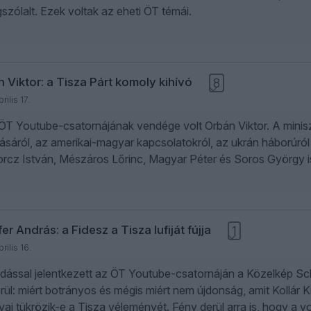
szólalt. Ezek voltak az eheti ÖT témái.
 Viktor: a Tisza Párt komoly kihívó
8
rilis 17.
ÖT Youtube-csatornájának vendége volt Orbán Viktor. A minis
iltásáról, az amerikai-magyar kapcsolatokról, az ukrán háborúr
orcz István, Mészáros Lőrinc, Magyar Péter és Soros György i
fer András: a Fidesz a Tisza lufiját fújja
1
rilis 16.
adással jelentkezett az ÖT Youtube-csatornáján a Közelkép Sc
erül: miért botrányos és mégis miért nem újdonság, amit Kollár 
vai tükrözik-e a Tisza véleményét. Fény derül arra is, hogy a vo