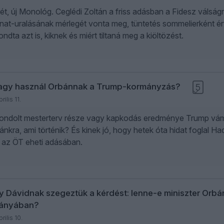
hét, új Monológ. Ceglédi Zoltán a friss adásban a Fidesz válsá
lanat-uralásának mérlegét vonta meg, tüntetés sommelierként ért
ndta azt is, kiknek és miért tiltaná meg a kiöltözést.
vagy használ Orbánnak a Trump-kormányzás?
5
rilis 11.
ondolt mesterterv része vagy kapkodás eredménye Trump vá
ánkra, ami történik? És kinek jó, hogy hetek óta hidat foglal 
 az ÖT eheti adásában.
y Dávidnak szegeztük a kérdést: lenne-e miniszter Orbá
ányában?
rilis 10.