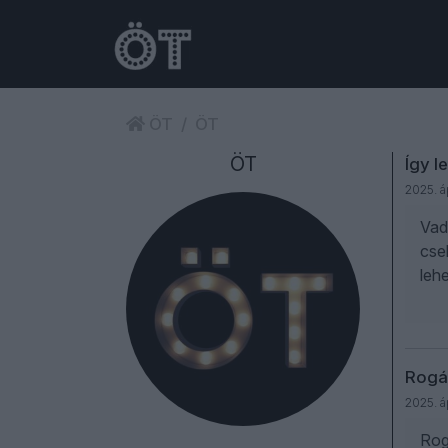
ÖT
ÖT
ÖT
Így l
2025. áp
Vado
cse
leh
Rogán
2025. áp
Rog