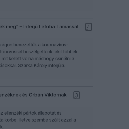
ék meg” – Interjú Letoha Tamással
4
zágon bevezették a koronavírus-
tóorvossal beszélgettünk, akit többek
el, mit kellett volna máshogy csinálni a
sokkal. Szarka Károly interjúja.
llenzéknek és Orbán Viktornak
3
z ellenzéki pártok állapotát és
ta körbe, illetve szembe szállt azzal a
k.