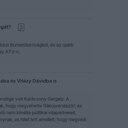
ágát?
3
közi Büntetőbíróságból, és az újabb
 az ATV-n.
ába és Vitézy Dávidba is
endége volt Karácsony Gergely. A
nak, hogy megvehette Rákosrendezőt, és
 nem kímélte politikai vitapartnereit,
ynak, és hitet tett amellett, hogy megvédi