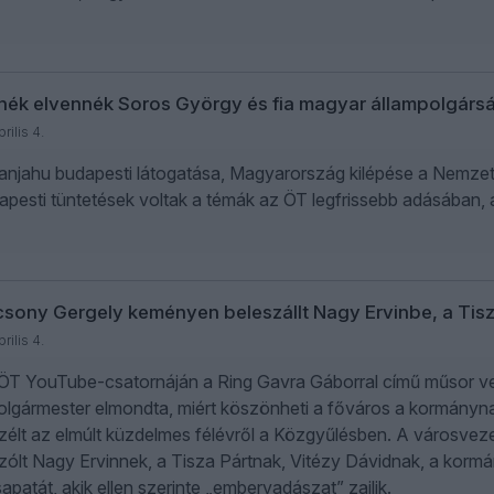
nék elvennék Soros György és fia magyar állampolgárs
rilis 4.
anjahu budapesti látogatása, Magyarország kilépése a Nemzet
apesti tüntetések voltak a témák az ÖT legfrissebb adásában,
sony Gergely keményen beleszállt Nagy Ervinbe, a Tisz
rilis 4.
ÖT YouTube-csatornáján a Ring Gavra Gáborral című műsor v
olgármester elmondta, miért köszönheti a főváros a kormány
zélt az elmúlt küzdelmes félévről a Közgyűlésben. A városvezető
zólt Nagy Ervinnek, a Tisza Pártnak, Vitézy Dávidnak, a kormán
apatát, akik ellen szerinte „embervadászat” zajlik.