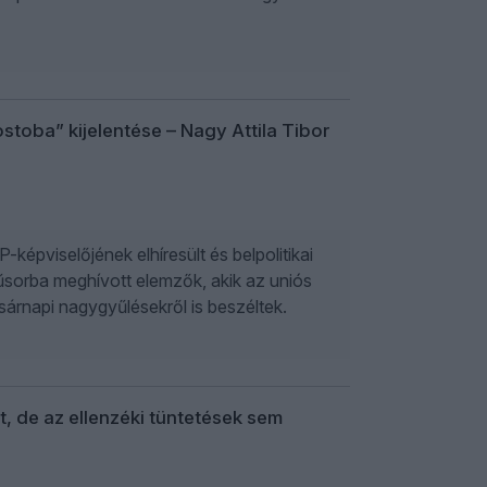
ostoba” kijelentése – Nagy Attila Tibor
képviselőjének elhíresült és belpolitikai
űsorba meghívott elemzők, akik az uniós
árnapi nagygyűlésekről is beszéltek.
, de az ellenzéki tüntetések sem