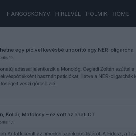
HANGOSKÖNYV
HÍRLEVÉL
HOLMIK
HOME
ehetne egy picivel kevésbé undorító egy NER-oligarcha
rilis 19.
natúj adással jelentkezik a Monológ. Ceglédi Zoltán ezúttal a „k
lekvéspótlékként használt petíciókat, illetve a NER-oligarchá
etőségeit veszi górcső alá.
, Kollár, Matolcsy – ez volt az eheti ÖT
rilis 18.
án Antal lekerült az amerikai szankciós listáról. A Fidesz, a