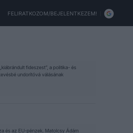
FELIRATKOZOM/BEJELENTKEZEM!
iábrándult fideszest”, a politika- és
k kevésbé undorítóvá válásának
 Tisza és az EU-pénzek. Matolcsy Ádám