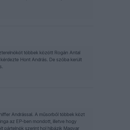
zterelnököt többek között Rogán Antal
ól kérdezte Hont András. De szóba került
s.
hiffer Andrással. A műsorból többek közt
Kinga az EP-ben mondott, illetve hogy
lt pártelnök szerint hol hibázik Magyar