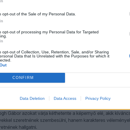
In
rilis 8.
o opt-out of the Sale of my Personal Data.
In
Öt YouTube-csatornáján a Ring Gavra Gáborral című műsor ve
iszterelnök politikai igazgatója beszélt a Nemzetközi Büntetőbír
to opt-out of processing my Personal Data for Targeted
ing.
esztin konfliktusról, az orosz–ukrán háborúról, Trump büntetővá
In
állampolgárság felfüggeszthetőségéről is.
o opt-out of Collection, Use, Retention, Sale, and/or Sharing
ersonal Data that Is Unrelated with the Purposes for which it
lected.
Out
n ének szóljon április 4-ről? Konok Péter és Balogh Gáb
CONFIRM
állás napjáról
rilis 6.
Data Deletion
Data Access
Privacy Policy
ndult az ÖT YouTube-csatornájának új műsora, a Péter & Gábor.
ogh Gábor azokat várja kéthetente a képernyő elé, akik kíváncs
yekkel szeretnének szembesülni, hanem karakteres véleményeket
retnének hallgatni.