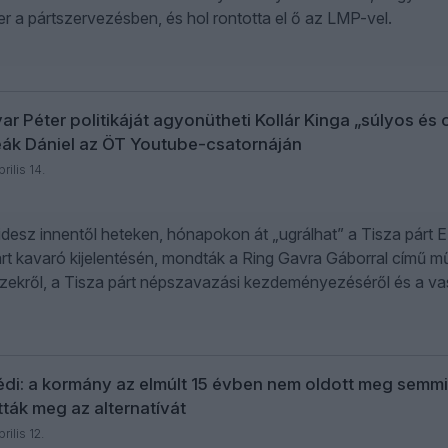
er a pártszervezésben, és hol rontotta el ő az LMP-vel.
r Péter politikáját agyonütheti Kollár Kinga „súlyos és 
eák Dániel az ÖT Youtube-csatornáján
rilis 14.
idesz innentől heteken, hónapokon át „ugrálhat” a Tisza párt EP-
art kavaró kijelentésén, mondták a Ring Gavra Gáborral című m
zekről, a Tisza párt népszavazási kezdeményezéséről és a vas
di: a kormány az elmúlt 15 évben nem oldott meg semmit
ták meg az alternatívát
rilis 12.