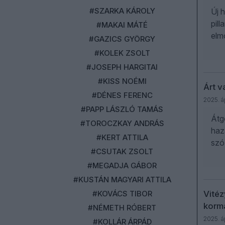
#SZARKA KÁROLY
Új 
pil
#MAKAI MÁTÉ
elmo
#GAZICS GYÖRGY
#KOLEK ZSOLT
#JOSEPH HARGITAI
#KISS NOÉMI
Árt 
#DÉNES FERENC
2025. áp
#PAPP LÁSZLÓ TAMÁS
Átg
#TOROCZKAY ANDRÁS
haz
#KERT ATTILA
szó
#CSUTAK ZSOLT
#MEGADJA GÁBOR
#KUSTÁN MAGYARI ATTILA
#KOVÁCS TIBOR
Vitéz
korm
#NÉMETH RÓBERT
2025. áp
#KOLLÁR ÁRPÁD