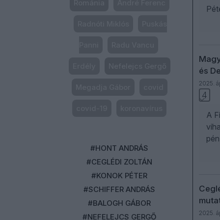
Románia
André Ferenc
Pét
Radnóti Miklós
Puskás
Panni
Radu Vancu
Magya
Erdély
Nefelejcs Gergő
és D
2025. áp
Megadja Gábor
covid
4
covid-19
koronavírus
A F
vih
pén
#HONT ANDRÁS
#CEGLÉDI ZOLTÁN
#KONOK PÉTER
Ceglé
#SCHIFFER ANDRÁS
mutat
#BALOGH GÁBOR
2025. áp
#NEFELEJCS GERGŐ