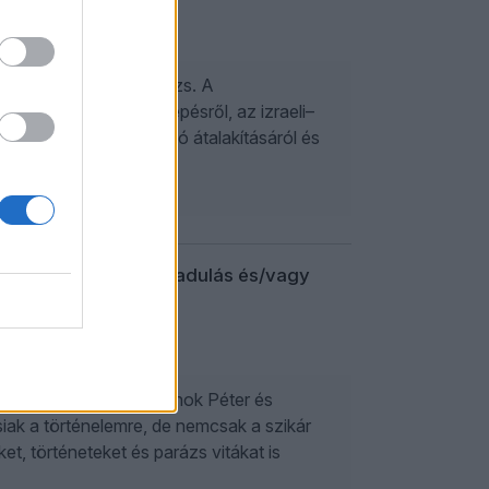
ndége volt Orbán Balázs. A
óságból (ICC) való kilépésről, az izraeli–
mjairól, az Európai Unió átalakításáról és
or csörtéje a felszabadulás és/vagy
 Karafiáth Orsolya, Konok Péter és
iak a történelemre, de nemcsak a szikár
, történeteket és parázs vitákat is