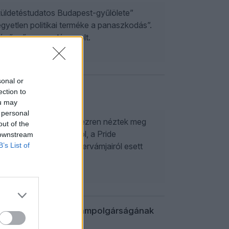
üldetéstudatos Budapest-gyűlölete”
yetlen politikai terméke a panaszkodás”.
című műsor vendége volt.
sonal or
rrel
12
ection to
ou may
 personal
sát, melyet mintegy 150 ezren néztek meg
out of the
ar Péter földharcairól, a Pride
 downstream
B’s List of
odásairól és Trump szupervámjairól esett
s György magyar állampolgárságának