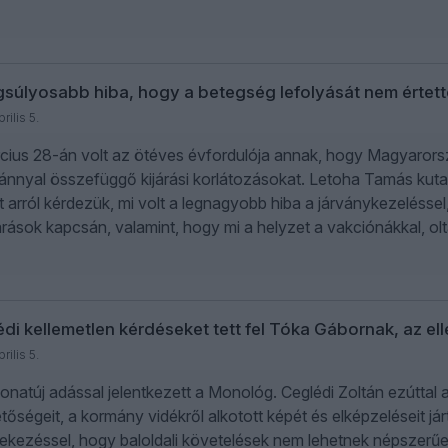
gsúlyosabb hiba, hogy a betegség lefolyását nem értett
rilis 5.
cius 28-án volt az ötéves évfordulója annak, hogy Magyarors
vánnyal összefüggő kijárási korlátozásokat. Letoha Tamás kuta
 arról kérdezük, ​​​​​​​mi volt a legnagyobb hiba a járványkezeléss
árások kapcsán, valamint, hogy mi a helyzet a vakciónákkal, oltá
di kellemetlen kérdéseket tett fel Tóka Gábornak, az e
rilis 5.
onatúj adással jelentkezett a Monológ. Ceglédi Zoltán ezúttal a
tőségeit, a kormány vidékről alkotott képét és elképzeléseit jár
ekezéssel, hogy baloldali követelések nem lehetnek népszerűe