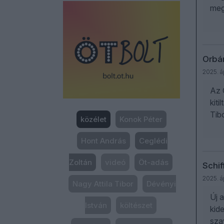
meg
Orbán
2025. áp
Az 
kit
Tib
közélet
Konok Péter
Hont András
Ceglédi
Zoltán
videó
Öt-adás
Schif
2025. áp
Nagy Attila Tibor
Dévényi
Új 
István
költészet
kid
sza