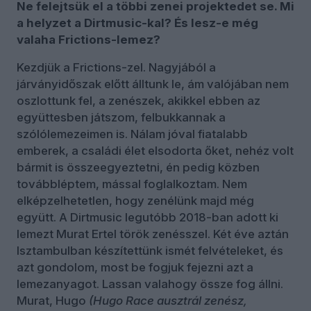
Ne felejtsük el a többi zenei projektedet se. Mi
a helyzet a Dirtmusic-kal? És lesz-e még
valaha Frictions-lemez?
Kezdjük a Frictions-zel. Nagyjából a
járványidőszak előtt álltunk le, ám valójában nem
oszlottunk fel, a zenészek, akikkel ebben az
együttesben játszom, felbukkannak a
szólólemezeimen is. Nálam jóval fiatalabb
emberek, a családi élet elsodorta őket, nehéz volt
bármit is összeegyeztetni, én pedig közben
továbbléptem, mással foglalkoztam. Nem
elképzelhetetlen, hogy zenélünk majd még
együtt. A Dirtmusic legutóbb 2018-ban adott ki
lemezt Murat Ertel török zenésszel. Két éve aztán
Isztambulban készítettünk ismét felvételeket, és
azt gondolom, most be fogjuk fejezni azt a
lemezanyagot. Lassan valahogy össze fog állni.
Murat, Hugo
(Hugo Race ausztrál zenész,