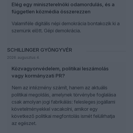
Elég egy miniszterelnöki odamordulás, és a
független közmédia összerezzen
Valamiféle digitális népi demokrácia bontakozik ki a
szemünk előtt. Gépi demokrácia.
SCHILLINGER GYÖNGYVÉR
2026. augusztus 4.
Közvagyonvédelem, politikai leszámolás
vagy kormányzati PR?
Nem az intézmény számít, hanem az aktuális
politikai megoldás, amelynek törvénybe foglalása
csak amolyan jogi fabrikálás: felesleges jogállami
követelményekkel vacakolni, amikor egy
következő politikai megfontolás ismét felülírhatja
az egészet.