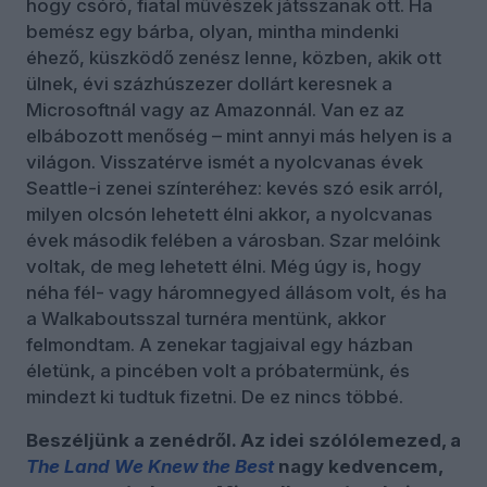
hogy csóró, fiatal művészek játsszanak ott. Ha
bemész egy bárba, olyan, mintha mindenki
éhező, küszködő zenész lenne, közben, akik ott
ülnek, évi százhúszezer dollárt keresnek a
Microsoftnál vagy az Amazonnál. Van ez az
elbábozott menőség – mint annyi más helyen is a
világon. Visszatérve ismét a nyolcvanas évek
Seattle-i zenei színteréhez: kevés szó esik arról,
milyen olcsón lehetett élni akkor, a nyolcvanas
évek második felében a városban. Szar melóink
voltak, de meg lehetett élni. Még úgy is, hogy
néha fél- vagy háromnegyed állásom volt, és ha
a Walkaboutsszal turnéra mentünk, akkor
felmondtam. A zenekar tagjaival egy házban
életünk, a pincében volt a próbatermünk, és
mindezt ki tudtuk fizetni. De ez nincs többé.
Beszéljünk a zenédről. Az idei szólólemezed, a
The Land We Knew the Best
nagy kedvencem,