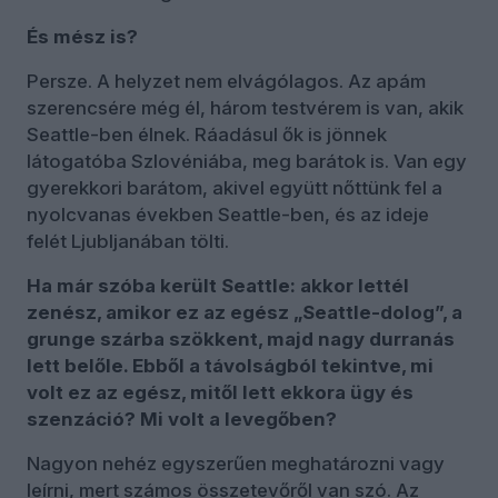
És mész is?
Persze. A helyzet nem elvágólagos. Az apám
szerencsére még él, három testvérem is van, akik
Seattle-ben élnek. Ráadásul ők is jönnek
látogatóba Szlovéniába, meg barátok is. Van egy
gyerekkori barátom, akivel együtt nőttünk fel a
nyolcvanas években Seattle-ben, és az ideje
felét Ljubljanában tölti.
Ha már szóba került Seattle: akkor lettél
zenész, amikor ez az egész „Seattle-dolog”, a
grunge szárba szökkent, majd nagy durranás
lett belőle. Ebből a távolságból tekintve, mi
volt ez az egész, mitől lett ekkora ügy és
szenzáció? Mi volt a levegőben?
Nagyon nehéz egyszerűen meghatározni vagy
leírni, mert számos összetevőről van szó. Az