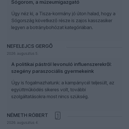
Sógorom, a múzeumigazgató
Úgy néz ki, a Tisza-kormány jó úton halad, hogy a
Sógország következő része is zajos kasszasiker
legyen a botránybohózat kategóriában.
NEFELEJCS GERGŐ
2026. augusztus 5.
A politikai pástról levonuló influenszerekről:
szegény paraszociális gyermekeink
Úgy is fogalmazhatunk: a kampánycél teljesült, az
együttműködés sikeres volt, további
szolgáltatásokra most nincs szükség.
NÉMETH RÓBERT
1
2026. augusztus 4.