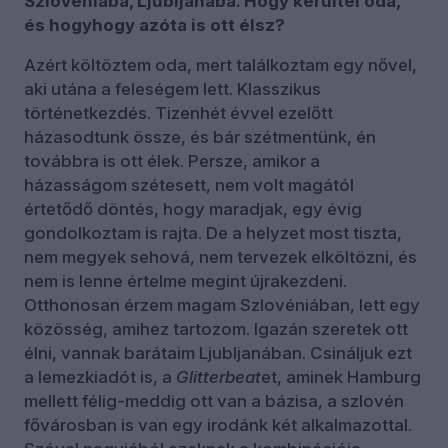
Szlovéniába, Ljubljanába. Hogy kerültél oda,
és hogyhogy azóta is ott élsz?
Azért költöztem oda, mert találkoztam egy nővel,
aki utána a feleségem lett. Klasszikus
történetkezdés. Tizenhét évvel ezelőtt
házasodtunk össze, és bár szétmentünk, én
továbbra is ott élek. Persze, amikor a
házasságom szétesett, nem volt magától
értetődő döntés, hogy maradjak, egy évig
gondolkoztam is rajta. De a helyzet most tiszta,
nem megyek sehová, nem tervezek elköltözni, és
nem is lenne értelme megint újrakezdeni.
Otthonosan érzem magam Szlovéniában, lett egy
közösség, amihez tartozom. Igazán szeretek ott
élni, vannak barátaim Ljubljanában. Csináljuk ezt
a lemezkiadót is, a
Glitterbeat
et, aminek Hamburg
mellett félig-meddig ott van a bázisa, a szlovén
fővárosban is van egy irodánk két alkalmazottal.