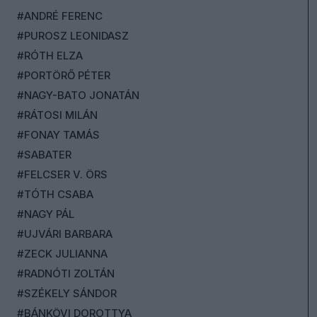
#ANDRÉ FERENC
#PUROSZ LEONIDASZ
#RÓTH ELZA
#PORTÖRŐ PÉTER
#NAGY-BATO JONATÁN
#RÁTOSI MILÁN
#FONAY TAMÁS
#SABATER
#FELCSER V. ÖRS
#TÓTH CSABA
#NAGY PÁL
#UJVÁRI BARBARA
#ZECK JULIANNA
#RADNÓTI ZOLTÁN
#SZÉKELY SÁNDOR
#BÁNKÖVI DOROTTYA