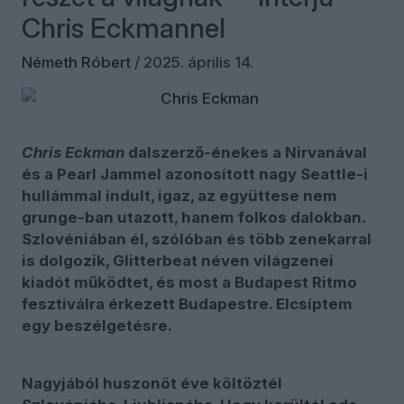
Chris Eckmannel
Németh Róbert
/
2025. április 14.
Chris Eckman
dalszerző-énekes a
Nirvanával
és a Pearl Jammel azonosított
nagy Seattle-i
hullámmal indult, igaz, az együttese nem
grunge-ban utazott, hanem folkos dalokban.
Szlovéniában él, szólóban és több zenekarral
is dolgozik, Glitterbeat néven világzenei
kiadót működtet, és most a Budapest Ritmo
fesztiválra érkezett Budapestre. Elcsíptem
egy beszélgetésre.
Nagyjából huszonöt éve költöztél