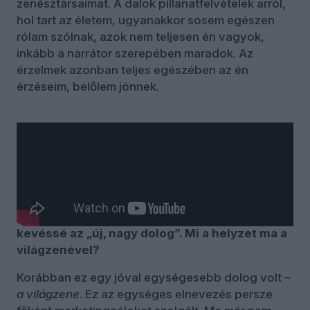
zenésztársaimat. A dalok pillanatfelvételek arról,
hol tart az életem, ugyanakkor sosem egészen
rólam szólnak, azok nem teljesen én vagyok,
inkább a narrátor szerepében maradok. Az
érzelmek azonban teljes egészében az én
érzéseim, belőlem jönnek.
Ejtsünk szót a világzenéről is. A
world music
a
kilencvenes években izgalmas, új dolog volt,
és valódi forradalmi zeneipari jelenség. Ma is
itt van velünk természetesen, de
betagozódott a könnyűzene világába, már
kevéssé az „új, nagy dolog”. Mi a helyzet ma a
világzenével?
Korábban ez egy jóval egységesebb dolog volt –
a világzene
. Ez az egységes elnevezés persze