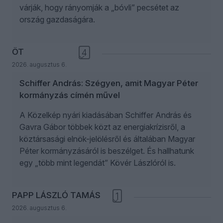
várják, hogy rányomják a „bóvli” pecsétet az
ország gazdaságára.
ÖT
4
2026. augusztus 6.
Schiffer András: Szégyen, amit Magyar Péter
kormányzás címén művel
A Közelkép nyári kiadásában Schiffer András és
Gavra Gábor többek közt az energiakrízisről, a
köztársasági elnök-jelölésről és általában Magyar
Péter kormányzásáról is beszélget. És hallhatunk
egy „több mint legendát” Kövér Lászlóról is.
PAPP LÁSZLÓ TAMÁS
1
2026. augusztus 6.