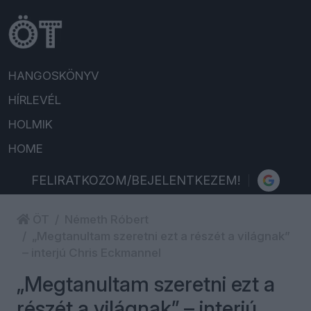
HANGOSKÖNYV
HÍRLEVÉL
HOLMIK
HOME
FELIRATKOZOM/BEJELENTKEZEM!
ÖT
Németh Róbert
„Megtanultam szeretni ezt a részét a világnak”
– interjú Chris Eckmannel
„Megtanultam szeretni ezt a
részét a világnak” – interjú