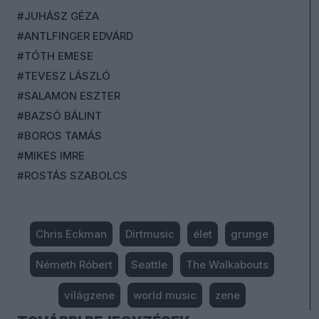
#JUHÁSZ GÉZA
#ANTLFINGER EDVÁRD
#TÓTH EMESE
#TEVESZ LÁSZLÓ
#SALAMON ESZTER
#BAZSÓ BÁLINT
#BOROS TAMÁS
#MIKES IMRE
#ROSTÁS SZABOLCS
Chris Eckman
Dirtmusic
élet
grunge
Németh Róbert
Seattle
The Walkabouts
világzene
world music
zene