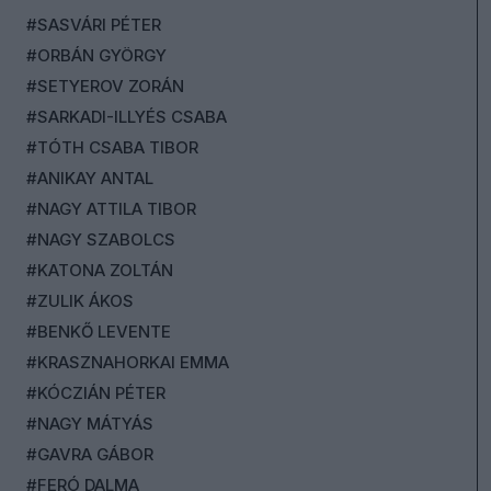
#SASVÁRI PÉTER
#ORBÁN GYÖRGY
#SETYEROV ZORÁN
#SARKADI-ILLYÉS CSABA
#TÓTH CSABA TIBOR
#ANIKAY ANTAL
#NAGY ATTILA TIBOR
#NAGY SZABOLCS
#KATONA ZOLTÁN
#ZULIK ÁKOS
#BENKŐ LEVENTE
#KRASZNAHORKAI EMMA
#KÓCZIÁN PÉTER
#NAGY MÁTYÁS
#GAVRA GÁBOR
#FERÓ DALMA