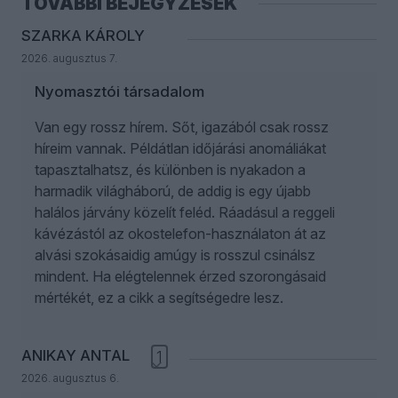
TOVÁBBI BEJEGYZÉSEK
SZARKA KÁROLY
2026. augusztus 7.
Nyomasztói társadalom
Van egy rossz hírem. Sőt, igazából csak rossz
híreim vannak. Példátlan időjárási anomáliákat
tapasztalhatsz, és különben is nyakadon a
harmadik világháború, de addig is egy újabb
halálos járvány közelít feléd. Ráadásul a reggeli
kávézástól az okostelefon-használaton át az
alvási szokásaidig amúgy is rosszul csinálsz
mindent. Ha elégtelennek érzed szorongásaid
mértékét, ez a cikk a segítségedre lesz.
ANIKAY ANTAL
1
2026. augusztus 6.