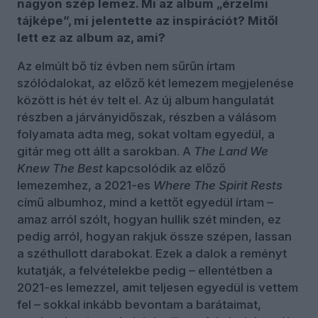
nagyon szép lemez. Mi az album „érzelmi
tájképe”, mi jelentette az inspirációt? Mitől
lett ez az album az, ami?
Az elmúlt bő tíz évben nem sűrűn írtam
szólódalokat, az előző két lemezem megjelenése
között is hét év telt el. Az új album hangulatát
részben a járványidőszak, részben a válásom
folyamata adta meg, sokat voltam egyedül, a
gitár meg ott állt a sarokban. A
The Land We
Knew The Best
kapcsolódik az előző
lemezemhez, a 2021-es
Where The Spirit Rests
című albumhoz, mind a kettőt egyedül írtam –
amaz arról szólt, hogyan hullik szét minden, ez
pedig arról, hogyan rakjuk össze szépen, lassan
a széthullott darabokat. Ezek a dalok a reményt
kutatják, a felvételekbe pedig – ellentétben a
2021-es lemezzel, amit teljesen egyedül is vettem
fel – sokkal inkább bevontam a barátaimat,