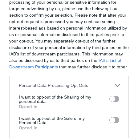
processing of your personal or sensitive information for
török-holland Altin Gün például sosem lépett fel
targeted advertising by us, please use the below opt-out
világzenei fesztiválokon – egyszerűen csak
section to confirm your selection. Please note that after your
elkezdett klubokban fellépni, és sikeres lett. A
opt-out request is processed you may continue seeing
zenéjüket nem egy címke, hanem az érdemük
interest-based ads based on personal information utilized by
adja el.
us or personal information disclosed to third parties prior to
your opt-out. You may separately opt-out of the further
Mik a legizgalmasabb dolgok számodra
disclosure of your personal information by third parties on the
mostanság ezen a sokszínű zenei térfélen? Mi
IAB’s list of downstream participants. This information may
zajlik ebben az időszakban a
többé-már-nem-
also be disclosed by us to third parties on the
IAB’s List of
világzenében?
Downstream Participants
that may further disclose it to other
third parties.
Egy kicsit problémás helyzetben vagyunk,
Personal Data Processing Opt Outs
ugyanis nagyon nehézzé vált az afrikai, dél-
amerikai és ázsiai művészek utaztatása. Az ok,
I want to opt-out of the Sharing of my
hogy a menekültkérdés, az
Európa erőd
-felfogás
personal data.
Opted In
nyomán ezek a zenészek nagyon nehezen jutnak
vízumhoz. Ez az egész ma valami elképesztően
I want to opt-out of the Sale of my
Personal Data.
rémes irányba halad. Ötven-nyolcvan százalék az
Opted In
esélye annak, hogy ezek a zenészek nem kapnak