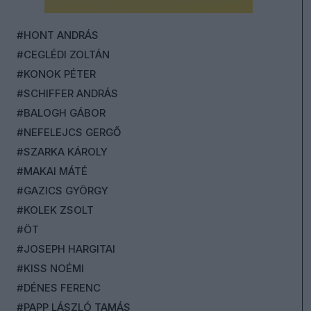
#HONT ANDRÁS
#CEGLÉDI ZOLTÁN
#KONOK PÉTER
#SCHIFFER ANDRÁS
#BALOGH GÁBOR
#NEFELEJCS GERGŐ
#SZARKA KÁROLY
#MAKAI MÁTÉ
#GAZICS GYÖRGY
#KOLEK ZSOLT
#ÖT
#JOSEPH HARGITAI
#KISS NOÉMI
#DÉNES FERENC
#PAPP LÁSZLÓ TAMÁS