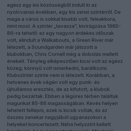
egész egy kis közösségből indult ki az
nyolcvanas években, egy kis zenei színtérről. De
maga a város is sokkal kisebb volt, feleakkora,
mint most. A színtér „tavasza”, kivirágzása 1985-
86-ra tehető: ez egy nagyon érdekes időszak
volt, elindult a Walkabouts, a Green River már
létezett, a Soundgarden már játszott a
klubokban, Chris Cornell még a dobolás mellett
énekelt. Tényleg elképesztően kicsi volt az egész
közeg, könnyű volt ismerkedni, barátkozni.
Klubszíntér szinte nem is létezett. Korábban, a
hetvenes évek végén volt egy punk- és
újhullámos eresztés, de az kifutott, a klubok
pedig bezártak. Ebben a légüres térben találtuk
magunkat 85-86 magasságában. Kevés helyen
lehetett fellépni, ezek is kicsik voltak, és az
összes zenekar nagyjából ugyanazokon a
helyeket koncertezett. Néha helyszínt kellett