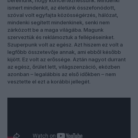
bérelnünk, hogy koncertezhessünk. Mindenki
ismert mindenkit, az életünk összefonódott,
szóval volt egyfajta közösségérzés, hálózat,
mindenki segített mindenkinek, senki nem
zárkózott be a maga világába. Magunk
szerveztük és reklámoztuk a fellépéseinket.
Szuperpunk volt az egész. Azt hiszem ez volt a
legfőbb összetevője annak, ami ebből később
kijött. Ez volt az erőssége. Aztán nagyot durrant
az egész, őrület lett, világszenzáció, eközben
azonban – legalábbis az első időkben – nem
vesztette el ezt a korábbi jellegét.
Mi volt a zenei recept?
A punk és a klasszikus rock keresztezése. A
zenekarom, a Walkabouts ehhez képest persze
mást hozott, kicsit kívülállók is voltunk, másfajta