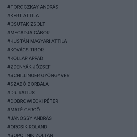
#TOROCZKAY ANDRÁS
#KERT ATTILA
#CSUTAK ZSOLT
#MEGADJA GÁBOR
#KUSTÁN MAGYARI ATTILA
#KOVÁCS TIBOR
#KOLLÁR ÁRPÁD
#ZDENYÁK JÓZSEF
#SCHILLINGER GYÖNGYVÉR
#SZABÓ BORBÁLA
#DR. RATIUS
#DOBROWIECKI PÉTER
#MÁTÉ GERGŐ
#JÁNOSSY ANDRÁS
#ORCSIK ROLAND
#SOPOTNIK ZOLTÁN