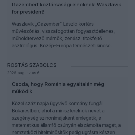
Gazembert köztársasági elnöknek! Waszlavik
for president!
Waszlavik „Gazember” László kortárs
művészóriás, visszafogottan fogyasztóellenes,
műholdtervező mérnök, zenész, titokfejtő
asztrológus, Közép-Európa természeti kincse.
ROSTÁS SZABOLCS
2026. augusztus 6.
Csoda, hogy Románia egyáltalán még
működik
Közel száz napja ügyvivő kormány fungál
Bukarestben, ahol a miniszterelnök nevét a
szegénység szinonimájaként emlegetik, a
matematikus államfő csúnyán elszámolta magát, a
nemzetközi hitelminősítők pedig ugrásra készen