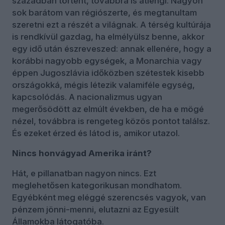
században történt, továbbra is átlengi. Nagyon
sok barátom van régiószerte, és megtanultam
szeretni ezt a részét a világnak. A térség kultúrája
is rendkívül gazdag, ha elmélyülsz benne, akkor
egy idő után észreveszed: annak ellenére, hogy a
korábbi nagyobb egységek, a Monarchia vagy
éppen Jugoszlávia időközben szétestek kisebb
országokká, mégis létezik valamiféle egység,
kapcsolódás. A nacionalizmus ugyan
megerősödött az elmúlt években, de ha e mögé
nézel, továbbra is rengeteg közös pontot találsz.
És ezeket érzed és látod is, amikor utazol.
Nincs honvágyad Amerika iránt?
Hát, e pillanatban nagyon nincs. Ezt
meglehetősen kategorikusan mondhatom.
Egyébként meg eléggé szerencsés vagyok, van
pénzem jönni-menni, elutazni az Egyesült
Államokba látogatóba.