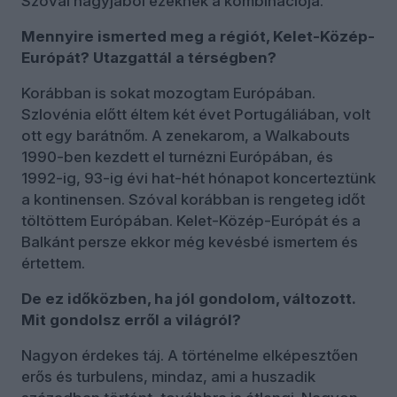
Szóval nagyjából ezeknek a kombinációja.
Mennyire ismerted meg a régiót, Kelet-Közép-
Európát? Utazgattál a térségben?
Korábban is sokat mozogtam Európában.
Szlovénia előtt éltem két évet Portugáliában, volt
ott egy barátnőm. A zenekarom, a Walkabouts
1990-ben kezdett el turnézni Európában, és
1992-ig, 93-ig évi hat-hét hónapot koncerteztünk
a kontinensen. Szóval korábban is rengeteg időt
töltöttem Európában. Kelet-Közép-Európát és a
Balkánt persze ekkor még kevésbé ismertem és
értettem.
De ez időközben, ha jól gondolom, változott.
Mit gondolsz erről a világról?
Nagyon érdekes táj. A történelme elképesztően
erős és turbulens, mindaz, ami a huszadik