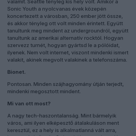
valamit. Seattle tényleg kis hely volt. Amikor a
Sonic Youth a nyolcvanas évek közepén
koncertezett a városban, 250 ember jött össze,
és akkor tényleg ott volt minden érintett. Együtt
tanultunk meg mindent az undergroundról, együtt
tanultunk az amerikai alternatív rocktól. Hogyan
szervezz turnét, hogyan gyártsd le a pólóidat,
ilyenek. Nem volt internet, viszont mindenki ismert
valakit, akinek megvolt valakinek a telefonszáma.
Bionet.
Pontosan. Minden szájhagyomány útján terjedt,
mindenki megosztott mindent.
Mi van ott most?
A nagy tech-haszontalanság. Mint bármelyik
város, ami ilyen elképesztő átalakuláson ment
keresztül, ez a hely is alkalmatlanná vált arra,