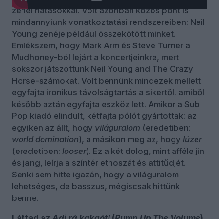
zenei hatásokkal. Volt azonban közös pont is
mindannyiunk vonatkoztatási rendszereiben: Neil
Young zenéje például összekötött minket.
Emlékszem, hogy Mark Arm és Steve Turner a
Mudhoney-ból lejárt a koncertjeinkre, mert
sokszor játszottunk Neil Young and The Crazy
Horse-számokat. Volt bennünk mindezek mellett
egyfajta ironikus távolságtartás a sikertől, amiből
később aztán egyfajta eszköz lett. Amikor a Sub
Pop kiadó elindult, kétfajta pólót gyártottak: az
egyiken az állt, hogy
világuralom
(eredetiben:
world domination
), a másikon meg az, hogy
lúzer
(eredetiben:
looser
). Ez a két dolog, mint afféle jin
és jang, leírja a színtér ethoszát és attitűdjét.
Senki sem hitte igazán, hogy a világuralom
lehetséges, de basszus, mégiscsak hittünk
benne.
Láttad az
Adj rá kakaót!
(
Pump Up The Volume
)