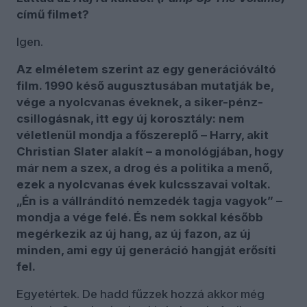
című filmet?
Igen.
Az elméletem szerint az egy generációváltó
film. 1990 késő augusztusában mutatják be,
vége a nyolcvanas éveknek, a siker-pénz-
csillogásnak, itt egy új korosztály: nem
véletlenül mondja a főszereplő – Harry, akit
Christian Slater alakít – a monológjában, hogy
már nem a szex, a drog és a politika a menő,
ezek a nyolcvanas évek kulcsszavai voltak.
„Én is a vállrándító nemzedék tagja vagyok” –
mondja a vége felé. És nem sokkal később
megérkezik az új hang, az új fazon, az új
minden, ami egy új generáció hangját erősíti
fel.
Egyetértek. De hadd fűzzek hozzá akkor még