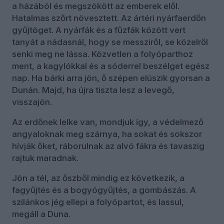
a házából és megszökött az emberek elől.
Hatalmas szőrt növesztett. Az ártéri nyárfaerdőn
gyűjtöget. A nyárfák és a fűzfák között vert
tanyát a nádasnál, hogy se messziről, se közelről
senki meg ne lássa. Közvetlen a folyóparthoz
ment, a kagylókkal és a sóderrel beszélget egész
nap. Ha bárki arra jön, ő szépen elúszik gyorsan a
Dunán. Majd, ha újra tiszta lesz a levegő,
visszajön.
Az erdőnek lelke van, mondjuk így, a védelmező
angyaloknak meg szárnya, ha sokat és sokszor
hívják őket, ráborulnak az alvó fákra és tavaszig
rajtuk maradnak.
Jön a tél, az őszből mindig ez következik, a
fagyűjtés és a bogyógyűjtés, a gombászás. A
szilánkos jég ellepi a folyópartot, és lassul,
megáll a Duna.