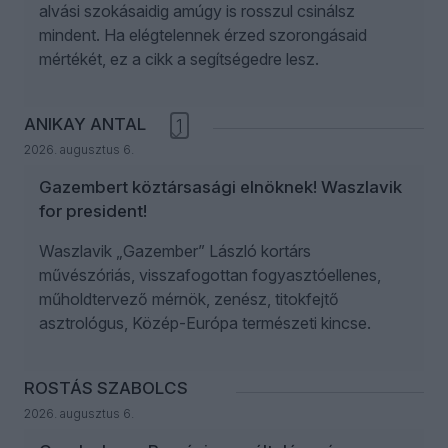
alvási szokásaidig amúgy is rosszul csinálsz
mindent. Ha elégtelennek érzed szorongásaid
mértékét, ez a cikk a segítségedre lesz.
ANIKAY ANTAL
1
2026. augusztus 6.
Gazembert köztársasági elnöknek! Waszlavik
for president!
Waszlavik „Gazember” László kortárs
művészóriás, visszafogottan fogyasztóellenes,
műholdtervező mérnök, zenész, titokfejtő
asztrológus, Közép-Európa természeti kincse.
ROSTÁS SZABOLCS
2026. augusztus 6.