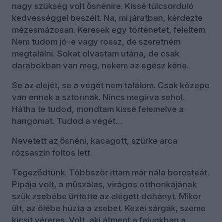
nagy szükség volt ősnénire. Kissé túlcsorduló
kedvességgel beszélt. Na, mi járatban, kérdezte
mézesmázosan. Keresek egy történetet, feleltem.
Nem tudom jó-e vagy rossz, de szeretném
megtalálni. Sokat olvastam utána, de csak
darabokban van meg, nekem az egész kéne.
Se az elejét, se a végét nem találom. Csak közepe
van ennek a sztorinak. Nincs megírva sehol.
Hátha te tudod, mondtam kissé felemelve a
hangomat. Tudod a végét…
Nevetett az ősnéni, kacagott, szürke arca
rózsaszín foltos lett.
Tegeződtünk. Többször ittam már nála borosteát.
Pipája volt, a műszálas, virágos otthonkájának
szűk zsebébe ürítette az elégett dohányt. Mikor
ült, az ölébe húzta a zsebet. Kezei sárgák, szeme
kicsit véreres. Volt, aki átment a falunkban a