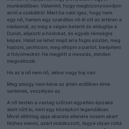
munkaidőben. Valamint, hogy megbizonyosodjon
arról a szakállról. Mert ha való igaz, hogy nem
egy nő, hanem egy szakállas nő él ott az ártéren a
nádasnál, az még a végén beteríti és eldugítja a
Dunát, elijeszti a hódokat, és egyéb rémségre
képes. Halat se lehet majd arra fogni ezután, meg
hajózni, jachtozni, meg ellopni a partot, beépíteni
a folyómedret. Ha megjött a messiás, minden
megváltozik.
Ha az a nő nem nő, akkor nagy baj van.
Meg amúgy nem kéne az ártéri erdőben élnie
senkinek, veszélyes az.
A nő testén a vastag szőrzet egyetlen éjszaka
alatt nőtt ki, mint egy középkori legendában.
Mivel állítólag apja akarata ellenére sosem akart
férjhez menni, azért imádkozott, tegye olyan rúttá