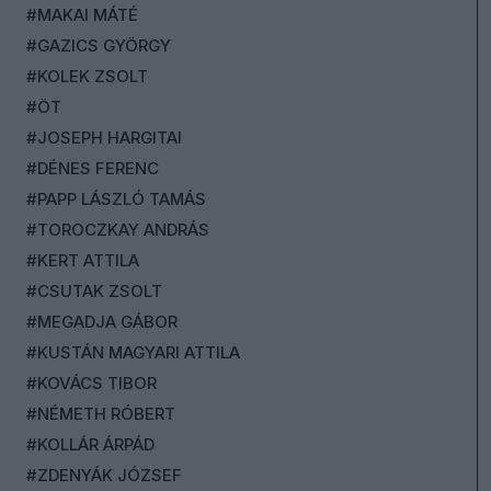
#MAKAI MÁTÉ
#GAZICS GYÖRGY
#KOLEK ZSOLT
#ÖT
#JOSEPH HARGITAI
#DÉNES FERENC
#PAPP LÁSZLÓ TAMÁS
#TOROCZKAY ANDRÁS
#KERT ATTILA
#CSUTAK ZSOLT
#MEGADJA GÁBOR
#KUSTÁN MAGYARI ATTILA
#KOVÁCS TIBOR
#NÉMETH RÓBERT
#KOLLÁR ÁRPÁD
#ZDENYÁK JÓZSEF