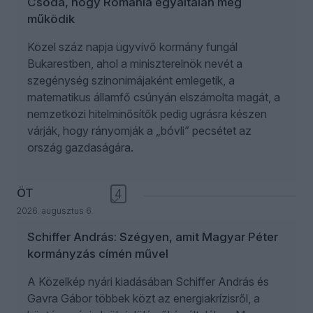
Csoda, hogy Románia egyáltalán még
működik
Közel száz napja ügyvivő kormány fungál
Bukarestben, ahol a miniszterelnök nevét a
szegénység szinonimájaként emlegetik, a
matematikus államfő csúnyán elszámolta magát, a
nemzetközi hitelminősítők pedig ugrásra készen
várják, hogy rányomják a „bóvli” pecsétet az
ország gazdaságára.
ÖT
4
2026. augusztus 6.
Schiffer András: Szégyen, amit Magyar Péter
kormányzás címén művel
A Közelkép nyári kiadásában Schiffer András és
Gavra Gábor többek közt az energiakrízisről, a