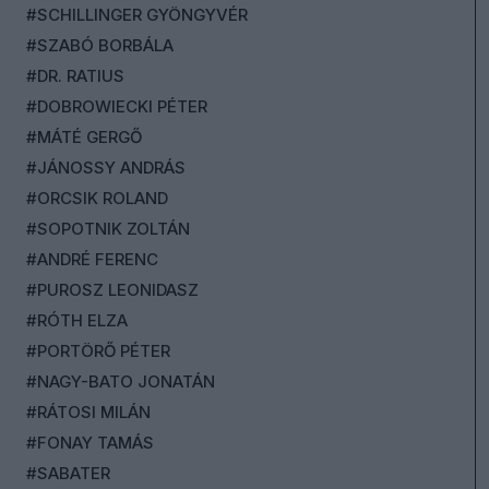
#SCHILLINGER GYÖNGYVÉR
#SZABÓ BORBÁLA
#DR. RATIUS
#DOBROWIECKI PÉTER
#MÁTÉ GERGŐ
#JÁNOSSY ANDRÁS
#ORCSIK ROLAND
#SOPOTNIK ZOLTÁN
#ANDRÉ FERENC
#PUROSZ LEONIDASZ
#RÓTH ELZA
#PORTÖRŐ PÉTER
#NAGY-BATO JONATÁN
#RÁTOSI MILÁN
#FONAY TAMÁS
#SABATER