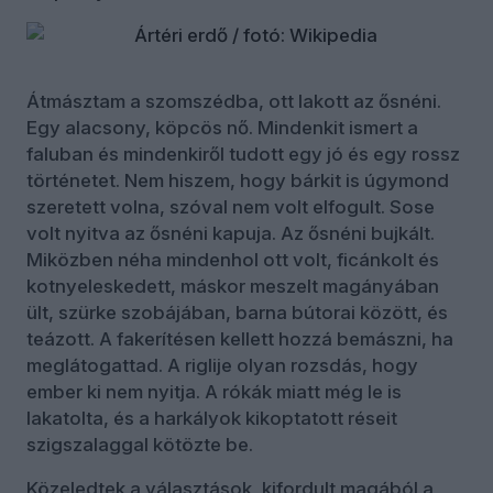
Átmásztam a szomszédba, ott lakott az ősnéni.
Egy alacsony, köpcös nő. Mindenkit ismert a
faluban és mindenkiről tudott egy jó és egy rossz
történetet. Nem hiszem, hogy bárkit is úgymond
szeretett volna, szóval nem volt elfogult. Sose
volt nyitva az ősnéni kapuja. Az ősnéni bujkált.
Miközben néha mindenhol ott volt, ficánkolt és
kotnyeleskedett, máskor meszelt magányában
ült, szürke szobájában, barna bútorai között, és
teázott. A fakerítésen kellett hozzá bemászni, ha
meglátogattad. A riglije olyan rozsdás, hogy
ember ki nem nyitja. A rókák miatt még le is
lakatolta, és a harkályok kikoptatott réseit
szigszalaggal kötözte be.
Közeledtek a választások, kifordult magából a