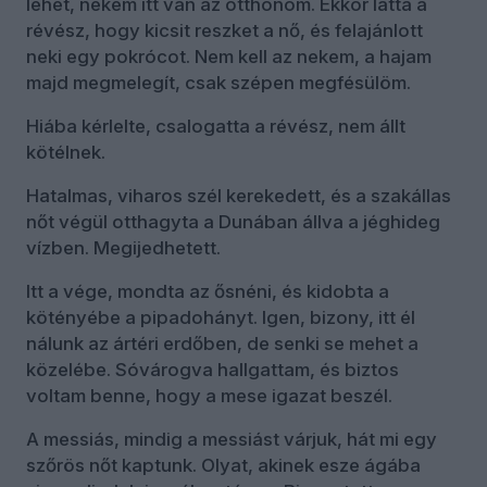
lehet, nekem itt van az otthonom. Ekkor látta a
révész, hogy kicsit reszket a nő, és felajánlott
neki egy pokrócot. Nem kell az nekem, a hajam
majd megmelegít, csak szépen megfésülöm.
Hiába kérlelte, csalogatta a révész, nem állt
kötélnek.
Hatalmas, viharos szél kerekedett, és a szakállas
nőt végül otthagyta a Dunában állva a jéghideg
vízben. Megijedhetett.
Itt a vége, mondta az ősnéni, és kidobta a
kötényébe a pipadohányt. Igen, bizony, itt él
nálunk az ártéri erdőben, de senki se mehet a
közelébe. Sóvárogva hallgattam, és biztos
voltam benne, hogy a mese igazat beszél.
A messiás, mindig a messiást várjuk, hát mi egy
szőrös nőt kaptunk. Olyat, akinek esze ágába