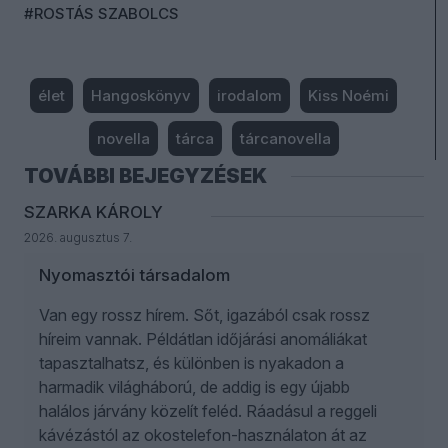
#ROSTÁS SZABOLCS
élet
Hangoskönyv
irodalom
Kiss Noémi
novella
tárca
tárcanovella
TOVÁBBI BEJEGYZÉSEK
SZARKA KÁROLY
2026. augusztus 7.
Nyomasztói társadalom
Van egy rossz hírem. Sőt, igazából csak rossz
híreim vannak. Példátlan időjárási anomáliákat
tapasztalhatsz, és különben is nyakadon a
harmadik világháború, de addig is egy újabb
halálos járvány közelít feléd. Ráadásul a reggeli
kávézástól az okostelefon-használaton át az