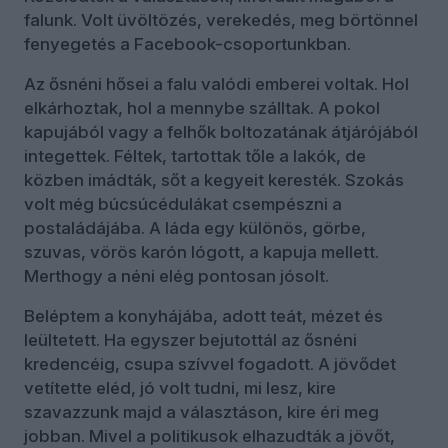
falunk. Volt üvöltözés, verekedés, meg börtönnel
fenyegetés a Facebook-csoportunkban.
Az ősnéni hősei a falu valódi emberei voltak. Hol
elkárhoztak, hol a mennybe szálltak. A pokol
kapujából vagy a felhők boltozatának átjárójából
integettek. Féltek, tartottak tőle a lakók, de
közben imádták, sőt a kegyeit keresték. Szokás
volt még búcsúcédulákat csempészni a
postaládájába. A láda egy különös, görbe,
szuvas, vörös karón lógott, a kapuja mellett.
Merthogy a néni elég pontosan jósolt.
Beléptem a konyhájába, adott teát, mézet és
leültetett. Ha egyszer bejutottál az ősnéni
kredencéig, csupa szívvel fogadott. A jövődet
vetítette eléd, jó volt tudni, mi lesz, kire
szavazzunk majd a választáson, kire éri meg
jobban. Mivel a politikusok elhazudták a jövőt,