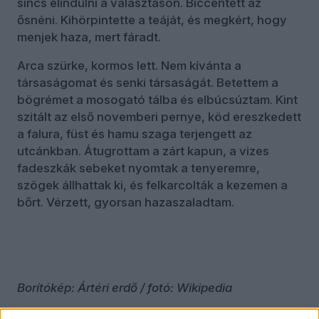
sincs elindulni a választáson. Biccentett az
ősnéni. Kihörpintette a teáját, és megkért, hogy
menjek haza, mert fáradt.
Arca szürke, kormos lett. Nem kívánta a
társaságomat és senki társaságát. Betettem a
bögrémet a mosogató tálba és elbúcsúztam. Kint
szitált az első novemberi pernye, köd ereszkedett
a falura, füst és hamu szaga terjengett az
utcánkban. Átugrottam a zárt kapun, a vizes
fadeszkák sebeket nyomtak a tenyeremre,
szögek állhattak ki, és felkarcolták a kezemen a
bőrt. Vérzett, gyorsan hazaszaladtam.
Borítókép: Ártéri erdő / fotó: Wikipedia