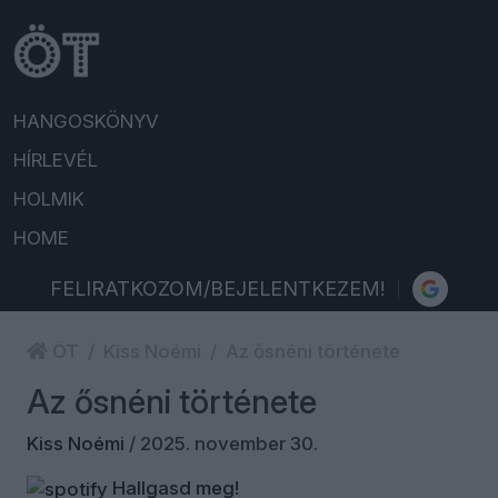
HANGOSKÖNYV
HÍRLEVÉL
HOLMIK
HOME
FELIRATKOZOM/BEJELENTKEZEM!
ÖT
Kiss Noémi
Az ősnéni története
Az ősnéni története
Kiss Noémi
/
2025. november 30.
Hallgasd meg!