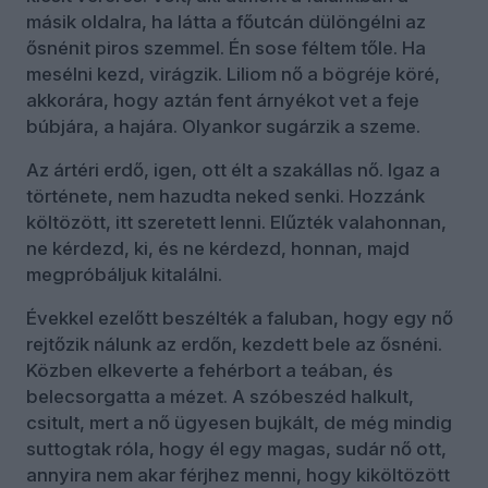
másik oldalra, ha látta a főutcán dülöngélni az
ősnénit piros szemmel. Én sose féltem tőle. Ha
mesélni kezd, virágzik. Liliom nő a bögréje köré,
akkorára, hogy aztán fent árnyékot vet a feje
búbjára, a hajára. Olyankor sugárzik a szeme.
Az ártéri erdő, igen, ott élt a szakállas nő. Igaz a
története, nem hazudta neked senki. Hozzánk
költözött, itt szeretett lenni. Elűzték valahonnan,
ne kérdezd, ki, és ne kérdezd, honnan, majd
megpróbáljuk kitalálni.
Évekkel ezelőtt beszélték a faluban, hogy egy nő
rejtőzik nálunk az erdőn, kezdett bele az ősnéni.
Közben elkeverte a fehérbort a teában, és
belecsorgatta a mézet. A szóbeszéd halkult,
csitult, mert a nő ügyesen bujkált, de még mindig
suttogtak róla, hogy él egy magas, sudár nő ott,
annyira nem akar férjhez menni, hogy kiköltözött