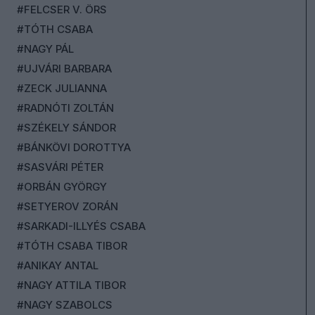
#FELCSER V. ÖRS
#TÓTH CSABA
#NAGY PÁL
#UJVÁRI BARBARA
#ZECK JULIANNA
#RADNÓTI ZOLTÁN
#SZÉKELY SÁNDOR
#BÁNKÖVI DOROTTYA
#SASVÁRI PÉTER
#ORBÁN GYÖRGY
#SETYEROV ZORÁN
#SARKADI-ILLYÉS CSABA
#TÓTH CSABA TIBOR
#ANIKAY ANTAL
#NAGY ATTILA TIBOR
#NAGY SZABOLCS