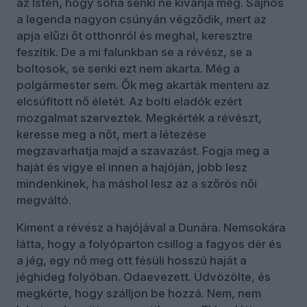
az Isten, hogy soha senki ne kívánja meg. Sajnos
a legenda nagyon csúnyán végződik, mert az
apja elűzi őt otthonról és meghal, keresztre
feszítik. De a mi falunkban se a révész, se a
boltosok, se senki ezt nem akarta. Még a
polgármester sem. Ők meg akarták menteni az
elcsúfított nő életét. Az bolti eladók ezért
mozgalmat szerveztek. Megkérték a révészt,
keresse meg a nőt, mert a létezése
megzavarhatja majd a szavazást. Fogja meg a
haját és vigye el innen a hajóján, jobb lesz
mindenkinek, ha máshol lesz az a szőrös női
megváltó.
Kiment a révész a hajójával a Dunára. Nemsokára
látta, hogy a folyóparton csillog a fagyos dér és
a jég, egy nő meg ott fésüli hosszú haját a
jéghideg folyóban. Odaevezett. Üdvözölte, és
megkérte, hogy szálljon be hozzá. Nem, nem