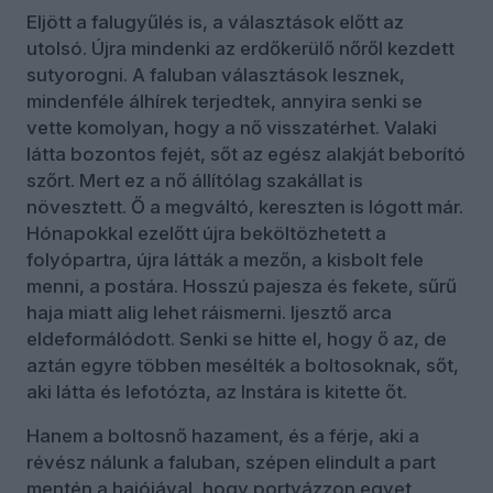
Eljött a falugyűlés is, a választások előtt az
utolsó. Újra mindenki az erdőkerülő nőről kezdett
sutyorogni. A faluban választások lesznek,
mindenféle álhírek terjedtek, annyira senki se
vette komolyan, hogy a nő visszatérhet. Valaki
látta bozontos fejét, sőt az egész alakját beborító
szőrt. Mert ez a nő állítólag szakállat is
növesztett. Ő a megváltó, kereszten is lógott már.
Hónapokkal ezelőtt újra beköltözhetett a
folyópartra, újra látták a mezőn, a kisbolt fele
menni, a postára. Hosszú pajesza és fekete, sűrű
haja miatt alig lehet ráismerni. Ijesztő arca
eldeformálódott. Senki se hitte el, hogy ő az, de
aztán egyre többen mesélték a boltosoknak, sőt,
aki látta és lefotózta, az Instára is kitette őt.
Hanem a boltosnő hazament, és a férje, aki a
révész nálunk a faluban, szépen elindult a part
mentén a hajójával, hogy portyázzon egyet