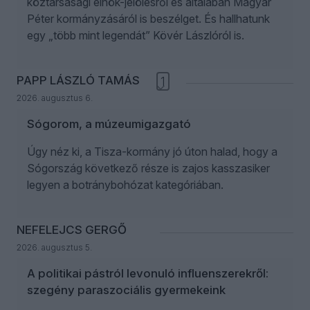
köztársasági elnök-jelölésről és általában Magyar
Péter kormányzásáról is beszélget. És hallhatunk
egy „több mint legendát” Kövér Lászlóról is.
PAPP LÁSZLÓ TAMÁS
1
2026. augusztus 6.
Sógorom, a múzeumigazgató
Úgy néz ki, a Tisza-kormány jó úton halad, hogy a
Sógország következő része is zajos kasszasiker
legyen a botránybohózat kategóriában.
NEFELEJCS GERGŐ
2026. augusztus 5.
A politikai pástról levonuló influenszerekről:
szegény paraszociális gyermekeink