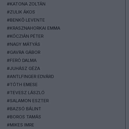
#KATONA ZOLTÁN
#ZULIK ÁKOS
#BENKŐ LEVENTE
#KRASZNAHORKAI EMMA
#KÓCZIÁN PÉTER
#NAGY MÁTYÁS
#GAVRA GÁBOR
#FERÓ DALMA
#JUHÁSZ GÉZA
#ANTLFINGER EDVÁRD
#TÓTH EMESE
#TEVESZ LÁSZLÓ
#SALAMON ESZTER
#BAZSÓ BÁLINT
#BOROS TAMÁS
#MIKES IMRE