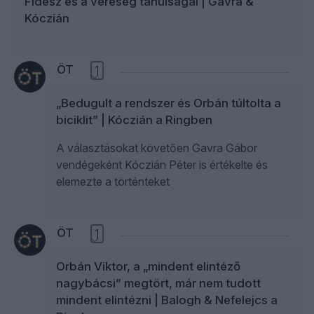
Fidesz és a vereség tanulságai | Gavra &
Kóczián
ÖT
1
„Bedugult a rendszer és Orbán túltolta a
biciklit” | Kóczián a Ringben
A választásokat követően Gavra Gábor
vendégeként Kóczián Péter is értékelte és
elemezte a történteket
ÖT
1
Orbán Viktor, a „mindent elintéző
nagybácsi” megtört, már nem tudott
mindent elintézni | Balogh & Nefelejcs a