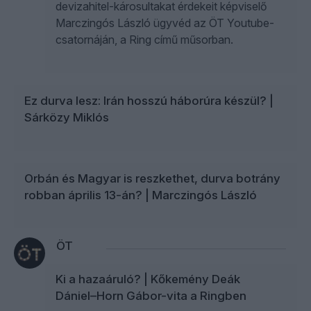
devizahitel-károsultakat érdekeit képviselő
Marczingós László ügyvéd az ÖT Youtube-
csatornáján, a Ring című műsorban.
Ez durva lesz: Irán hosszú háborúra készül? |
Sárközy Miklós
Orbán és Magyar is reszkethet, durva botrány
robban április 13-án? | Marczingós László
ÖT
Ki a hazaáruló? | Kőkemény Deák
Dániel–Horn Gábor-vita a Ringben