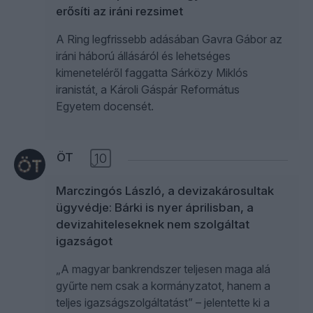
erősíti az iráni rezsimet
A Ring legfrissebb adásában Gavra Gábor az
iráni háború állásáról és lehetséges
kimeneteléről faggatta Sárközy Miklós
iranistát, a Károli Gáspár Református
Egyetem docensét.
ÖT
10
Marczingós László, a devizakárosultak
ügyvédje: Bárki is nyer áprilisban, a
devizahiteleseknek nem szolgáltat
igazságot
„A magyar bankrendszer teljesen maga alá
gyűrte nem csak a kormányzatot, hanem a
teljes igazságszolgáltatást” – jelentette ki a