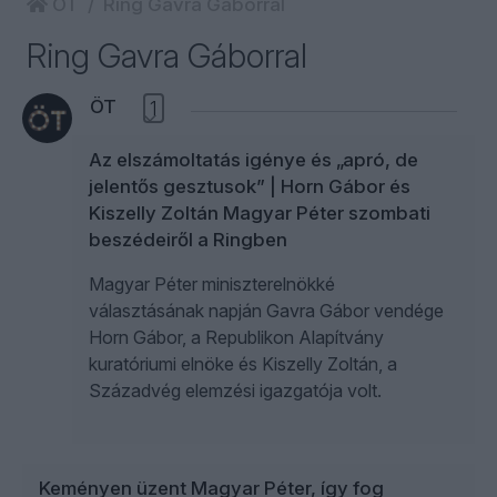
ÖT
Ring Gavra Gáborral
Ring Gavra Gáborral
ÖT
1
Az elszámoltatás igénye és „apró, de
jelentős gesztusok” | Horn Gábor és
Kiszelly Zoltán Magyar Péter szombati
beszédeiről a Ringben
Magyar Péter miniszterelnökké
választásának napján Gavra Gábor vendége
Horn Gábor, a Republikon Alapítvány
kuratóriumi elnöke és Kiszelly Zoltán, a
Századvég elemzési igazgatója volt.
Keményen üzent Magyar Péter, így fog