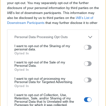
ÖT
your opt-out. You may separately opt-out of the further
1
disclosure of your personal information by third parties on the
IAB’s list of downstream participants. This information may
„Újra kell gombolni a kabátot” – fideszes
also be disclosed by us to third parties on the
IAB’s List of
és ellenzéki polgármester szerint is
Downstream Participants
that may further disclose it to other
kezdeni kell valamit az önkormányzati
third parties.
rendszerrel
Personal Data Processing Opt Outs
A Ring legújabb adásában Gavra Gábor két
I want to opt-out of the Sharing of my
polgármesterrel a Szombathelyet vezető
personal data.
Nemény Andrással és a Kaposvár élén álló
Opted In
Szita Károllyal beszélgetett polgármesteri
I want to opt-out of the Sale of my
szerepről, a pártpolitikáról, valamint az
Personal Data.
önkormányzati rendszer jövőjéről.
Opted In
I want to opt-out of processing my
Personal Data for Targeted Advertising.
Opted In
Akár a Fidesz, akár a Tisza győz, ezzel valamit
I want to opt-out of Collection, Use,
kezdeni kell | Szita Károly, Nemény András
Retention, Sale, and/or Sharing of my
Personal Data that Is Unrelated with the
Purposes for which it was collected.