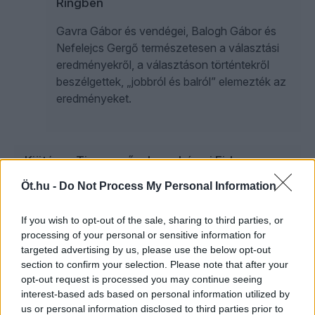
Ringben
Gavra Gábor és vendégei, Balogh Gábor és
Nefelejcs Gergő természetesen a választási
eredményekről, a választáson történtekről
beszélgettek, „jobbról és balról” elemezték az
eredményeket.
Kiütéses Tisza-győzelem, drámai Fidesz-
vereség, hárompárti Parlament | Balogh &
Öt.hu -
Do Not Process My Personal Information
Nefelejcs a Ringben
If you wish to opt-out of the sale, sharing to third parties, or
processing of your personal or sensitive information for
targeted advertising by us, please use the below opt-out
Furcsa dologra derült fény – ezért vesztett a
section to confirm your selection. Please note that after your
Fidesz? | Gavra & Kóczián
opt-out request is processed you may continue seeing
interest-based ads based on personal information utilized by
us or personal information disclosed to third parties prior to