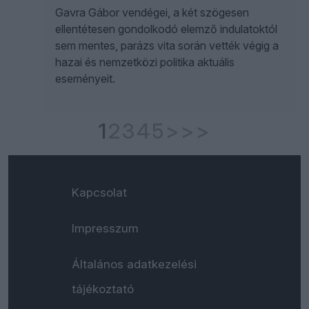
Gavra Gábor vendégei, a két szögesen
ellentétesen gondolkodó elemző indulatoktól
sem mentes, parázs vita során vették végig a
hazai és nemzetközi politika aktuális
eseményeit.
1
2
3
4
5
>
>>
Kapcsolat
Impresszum
Általános adatkezelési
tájékoztató