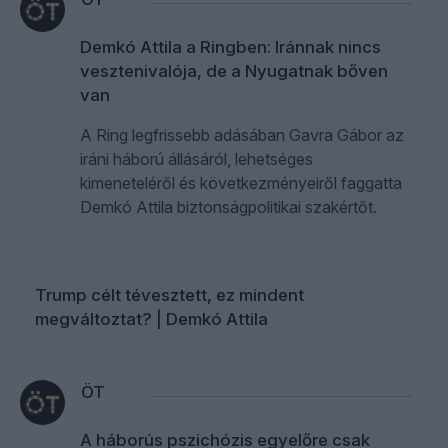
Demkó Attila a Ringben: Iránnak nincs
vesztenivalója, de a Nyugatnak bőven
van
A Ring legfrissebb adásában Gavra Gábor az
iráni háború állásáról, lehetséges
kimeneteléről és következményeiről faggatta
Demkó Attila biztonságpolitikai szakértőt.
Trump célt tévesztett, ez mindent
megváltoztat? | Demkó Attila
ÖT
A háborús pszichózis egyelőre csak