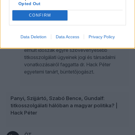
Opted Out
ÖT
CONFIRM
A Big Brothertől Gundalfig – hogyan lett
a mindennapok része a megfigyelés?
Data Deletion
Data Access
Privacy Policy
A Ring legfrissebb adásában Gavra Gábor az
elmúlt időszak egyre szövevényesebb
titkosszolgálati ügyeinek jogi és társadalmi
vonatkozásairól faggatta dr. Hack Péter
egyetemi tanárt, büntetőjogászt.
Panyi, Szijjártó, Szabó Bence, Gundalf:
titkosszolgálati hálóban a magyar politika? |
Hack Péter
ÖT