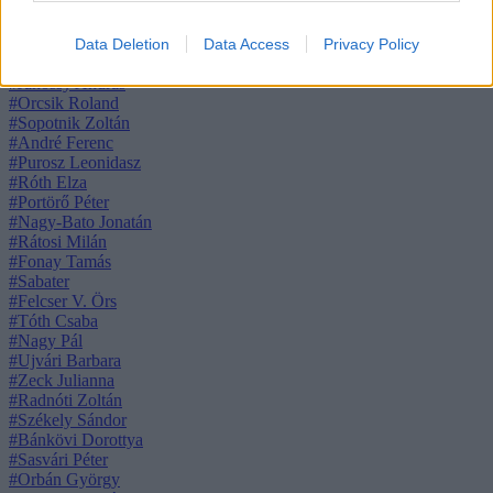
#Szabó Borbála
#Dr. Ratius
#Dobrowiecki Péter
Data Deletion
Data Access
Privacy Policy
#Máté Gergő
#Jánossy András
#Orcsik Roland
#Sopotnik Zoltán
#André Ferenc
#Purosz Leonidasz
#Róth Elza
#Portörő Péter
#Nagy-Bato Jonatán
#Rátosi Milán
#Fonay Tamás
#Sabater
#Felcser V. Örs
#Tóth Csaba
#Nagy Pál
#Ujvári Barbara
#Zeck Julianna
#Radnóti Zoltán
#Székely Sándor
#Bánkövi Dorottya
#Sasvári Péter
#Orbán György