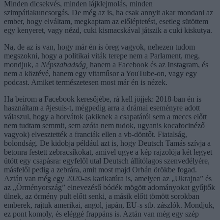
Minden dicsekvés, minden lájklejmolás, minden
szimpátiakuncsorgás. De még az is, ha csak annyit akar mondani az
ember, hogy elváltam, megkaptam az előléptetést, esetleg sütöttem
egy kenyeret, vagy nézd, cuki kismacskával játszik a cuki kiskutya.
Na, de az is van, hogy már én is öreg vagyok, nehezen tudom
megszokni, hogy a politikai viták terepe nem a Parlament, meg,
mondjuk, a
Népszabadság,
hanem a Facebook és az Instagram, és
nem a köztévé, hanem egy vitaműsor a YouTube-on, vagy egy
podcast. Amiket természetesen most már én is nézek.
Ha beírom a Facebook keresőjébe, rá kell jöjjek: 2018-ban én is
használtam a #jesuis-t, mégpedig arra a drámai eseményre adott
válaszul, hogy a horvátok (akiknek a csapatáról sem a meccs előtt
nem tudtam semmit, sem azóta nem tudok, ugyanis kocafocinéző
vagyok) elvesztették a franciák ellen a vb-döntőt. Fiatalság,
bolondság. De kidobja például azt is, hogy Deutsch Tamás szívja a
betonra festett zebracsíkokat, amivel ugye a kép rajzolója két legyet
ütött egy csapásra: egyfelől utal Deutsch állítólagos szenvedélyére,
másfelől pedig a zebrára, amit most majd Orbán örökbe fogad.
Aztán van még egy 2020-as karikatúra is, amelyen az „Ukrajna” és
az „Örményország” elnevezésű bódék mögött adományokat gyűjtők
ülnek, az örmény pult előtt senki, a másik előtt tömött sorokban
emberek, rajtuk amerikai, angol, japán, EU-s stb. zászlók. Mondjuk,
ez pont komoly, és eléggé frappáns is. Aztán van még egy szép