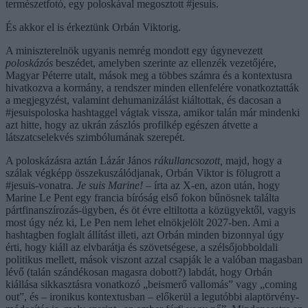
természetfotó, egy poloskával megosztott #jesuis.
És akkor el is érkeztünk Orbán Viktorig.
A miniszterelnök ugyanis nemrég mondott egy úgynevezett
poloskázós
beszédet, amelyben szerinte az ellenzék vezetőjére,
Magyar Péterre utalt, mások meg a többes számra és a kontextusra
hivatkozva a kormány, a rendszer minden ellenfelére vonatkoztatták
a megjegyzést, valamint dehumanizálást kiáltottak, és dacosan a
#jesuispoloska hashtaggel vágtak vissza, amikor talán már mindenki
azt hitte, hogy az ukrán zászlós profilkép egészen átvette a
látszatcselekvés szimbólumának szerepét.
A poloskázásra aztán Lázár János
rákullancsozott,
majd, hogy a
szálak végképp összekuszálódjanak, Orbán Viktor is fölugrott a
#jesuis-vonatra.
Je suis Marine!
– írta az X-en, azon után, hogy
Marine Le Pent egy francia bíróság első fokon bűnösnek találta
pártfinanszírozás-ügyben, és öt évre eltiltotta a közügyektől, vagyis
most úgy néz ki, Le Pen nem lehet elnökjelölt 2027-ben. Ami a
hashtagben foglalt állítást illeti, azt Orbán minden bizonnyal úgy
érti, hogy kiáll az elvbarátja és szövetségese, a szélsőjobboldali
politikus mellett, mások viszont azzal csapják le a valóban magasban
lévő (talán szándékosan magasra dobott?) labdát, hogy Orbán
kiállása sikkasztásra vonatkozó „beismerő vallomás” vagy „coming
out”, és – ironikus kontextusban – előkerül a legutóbbi alaptörvény-