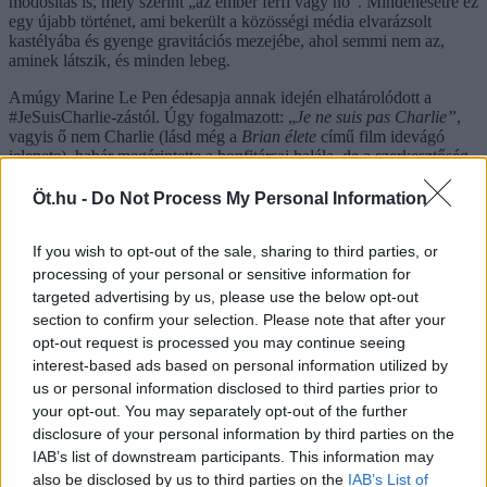
módosítás is, mely szerint „az ember férfi vagy nő”. Mindenesetre ez
egy újabb történet, ami bekerült a közösségi média elvarázsolt
kastélyába és gyenge gravitációs mezejébe, ahol semmi nem az,
aminek látszik, és minden lebeg.
Amúgy Marine Le Pen édesapja annak idején elhatárolódott a
#JeSuisCharlie-zástól. Úgy fogalmazott: „
Je ne suis pas Charlie”
,
vagyis ő nem Charlie (lásd még a
Brian élete
című film idevágó
jelenete), habár megérintette a honfitársai halála, de a szerkesztőség
anarcho-trockista nézeteivel nem ért egyet. Vajon a lányával mi a
helyzet? Ahogy a
Charlie Hebdo
mai oldalát nézem, nem valószínű,
Öt.hu -
Do Not Process My Personal Information
hogy ő lesz az első, aki kiteszi a hashtaget, ha újabb vérfürdőt
rendez valaki, aki érti a viccet – legyen az, mondjuk, egy ártatlan kis
If you wish to opt-out of the sale, sharing to third parties, or
hashtag vagy karikatúra – csak hát, ugye, rohadtul nem szereti.
processing of your personal or sensitive information for
targeted advertising by us, please use the below opt-out
section to confirm your selection. Please note that after your
opt-out request is processed you may continue seeing
Kommentek
interest-based ads based on personal information utilized by
us or personal information disclosed to third parties prior to
your opt-out. You may separately opt-out of the further
Bejelentkezés
disclosure of your personal information by third parties on the
Toroczkay András
IAB’s list of downstream participants. This information may
also be disclosed by us to third parties on the
IAB’s List of