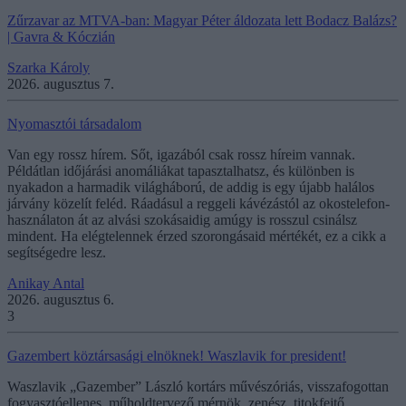
Zűrzavar az MTVA-ban: Magyar Péter áldozata lett Bodacz Balázs?
| Gavra & Kóczián
Szarka Károly
2026. augusztus 7.
Nyomasztói társadalom
Van egy rossz hírem. Sőt, igazából csak rossz híreim vannak.
Példátlan időjárási anomáliákat tapasztalhatsz, és különben is
nyakadon a harmadik világháború, de addig is egy újabb halálos
járvány közelít feléd. Ráadásul a reggeli kávézástól az okostelefon-
használaton át az alvási szokásaidig amúgy is rosszul csinálsz
mindent. Ha elégtelennek érzed szorongásaid mértékét, ez a cikk a
segítségedre lesz.
Anikay Antal
2026. augusztus 6.
3
Gazembert köztársasági elnöknek! Waszlavik for president!
Waszlavik „Gazember” László kortárs művészóriás, visszafogottan
fogyasztóellenes, műholdtervező mérnök, zenész, titokfejtő