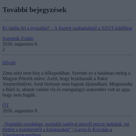
További bejegyzések
Ki találta fel a nyaralást? – A fizetett szabadságtól a SZOT-üdülőkig
Sopotnik Zoltán
2026. augusztus 8.
2
Hővád
Zima néni nem hisz a hőkupolában. Szerinte ez a hatalmas meleg a
Magyar Péterék műve. Azért, hogy lezárhassák a Paksi
Atomerőművet. Amit biztosan nem fognak újraindítani. Megmondta
a Báró is, akinek valami víz-és energiaügyi szakember volt az apja,
hogy nem fogják.
ÖT
2026. augusztus 8.
„Normális országban, normális sajtóval percről percre tudnánk, mi
történt a kommenttől a kirúgásokig” | Gavra és Kóczián a
Visszhangkamrában