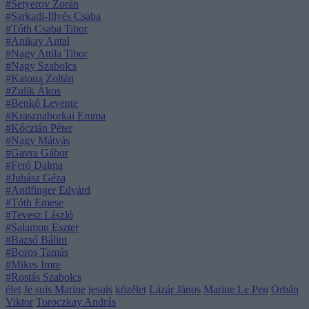
#Setyerov Zorán
#Sarkadi-Illyés Csaba
#Tóth Csaba Tibor
#Anikay Antal
#Nagy Attila Tibor
#Nagy Szabolcs
#Katona Zoltán
#Zulik Ákos
#Benkő Levente
#Krasznahorkai Emma
#Kóczián Péter
#Nagy Mátyás
#Gavra Gábor
#Feró Dalma
#Juhász Géza
#Antlfinger Edvárd
#Tóth Emese
#Tevesz László
#Salamon Eszter
#Bazsó Bálint
#Boros Tamás
#Mikes Imre
#Rostás Szabolcs
élet
Je suis Marine
jesuis
közélet
Lázár János
Marine Le Pen
Orbán
Viktor
Toroczkay András