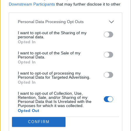
Downstream Participants
that may further disclose it to other
#Hont András
third parties.
#Ceglédi Zoltán
#Konok Péter
#Schiffer András
Personal Data Processing Opt Outs
#Balogh Gábor
#Nefelejcs Gergő
I want to opt-out of the Sharing of my
personal data.
#Szarka Károly
Opted In
#Makai Máté
#Gazics György
I want to opt-out of the Sale of my
#Kolek Zsolt
Personal Data.
#ÖT
Opted In
#Joseph Hargitai
#Kiss Noémi
I want to opt-out of processing my
#Dénes Ferenc
Personal Data for Targeted Advertising.
#Papp László Tamás
Opted In
#Kert Attila
#Csutak Zsolt
I want to opt-out of Collection, Use,
#Megadja Gábor
Retention, Sale, and/or Sharing of my
#Kustán Magyari Attila
Personal Data that Is Unrelated with the
Purposes for which it was collected.
#Kovács Tibor
Opted Out
#Németh Róbert
#Kollár Árpád
#Zdenyák József
CONFIRM
#Schillinger Gyöngyvér