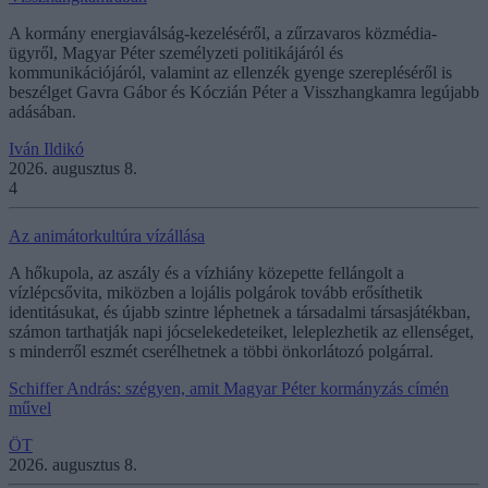
A kormány energiaválság-kezeléséről, a zűrzavaros közmédia-
ügyről, Magyar Péter személyzeti politikájáról és
kommunikációjáról, valamint az ellenzék gyenge szerepléséről is
beszélget Gavra Gábor és Kóczián Péter a Visszhangkamra legújabb
adásában.
Iván Ildikó
2026. augusztus 8.
4
Az animátorkultúra vízállása
A hőkupola, az aszály és a vízhiány közepette fellángolt a
vízlépcsővita, miközben a lojális polgárok tovább erősíthetik
identitásukat, és újabb szintre léphetnek a társadalmi társasjátékban,
számon tarthatják napi jócselekedeteiket, leleplezhetik az ellenséget,
s minderről eszmét cserélhetnek a többi önkorlátozó polgárral.
Schiffer András: szégyen, amit Magyar Péter kormányzás címén
művel
ÖT
2026. augusztus 8.