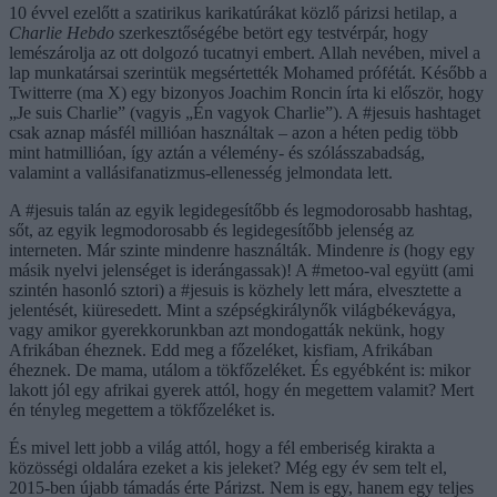
10 évvel ezelőtt a szatirikus karikatúrákat közlő párizsi hetilap, a
Charlie Hebdo
szerkesztőségébe betört egy testvérpár, hogy
lemészárolja az ott dolgozó tucatnyi embert. Allah nevében, mivel a
lap munkatársai szerintük megsértették Mohamed prófétát. Később a
Twitterre (ma X) egy bizonyos Joachim Roncin írta ki először, hogy
„Je suis Charlie” (vagyis „Én vagyok Charlie”). A #jesuis hashtaget
csak aznap másfél millióan használtak – azon a héten pedig több
mint hatmillióan, így aztán a vélemény- és szólásszabadság,
valamint a vallásifanatizmus-ellenesség jelmondata lett.
A #jesuis talán az egyik legidegesítőbb és legmodorosabb hashtag,
sőt, az egyik legmodorosabb és legidegesítőbb jelenség az
interneten. Már szinte mindenre használták. Mindenre
is
(hogy egy
másik nyelvi jelenséget is iderángassak)! A #metoo-val együtt (ami
szintén hasonló sztori) a #jesuis is közhely lett mára, elvesztette a
jelentését, kiüresedett. Mint a szépségkirálynők világbékevágya,
vagy amikor gyerekkorunkban azt mondogatták nekünk, hogy
Afrikában éheznek. Edd meg a főzeléket, kisfiam, Afrikában
éheznek. De mama, utálom a tökfőzeléket. És egyébként is: mikor
lakott jól egy afrikai gyerek attól, hogy én megettem valamit? Mert
én tényleg megettem a tökfőzeléket is.
És mivel lett jobb a világ attól, hogy a fél emberiség kirakta a
közösségi oldalára ezeket a kis jeleket? Még egy év sem telt el,
2015-ben újabb támadás érte Párizst. Nem is egy, hanem egy teljes