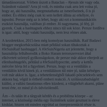
támadássorozat. Vérben úszott a Bataclan – #jesuis ide vagy oda.
Számított valamit? Arra jó volt, és mintha csak arra lett volna jó,
hogy az, aki használta, megmutathatta az ismerőseinek, ő is jó
ember. És ehhez még csak ki sem kellett állnia az erkélyre, és
tapsolni. Persze még az is lehet, hogy aki ezt a kommunikációs
eszközt használja, valóban jó ember. Jó nagymama, jó férj, jó
gyerek. Csak a hashtagnek ehhez nincs túl sok köze. Persze fordítva
is igaz: attól, hogy valaki használja, nem lesz rémes alak.
A kezdetekkor, 2015-ben még komolyan használták. Raif Badawi
blogger megkorbácsolása miatt például sokan tiltakoztak a
#JeSuisRaif hashtaggel. A #JeSuisNigeria azt jelentette, hogy a
használója felháborodik a Boko Haram terrorszervezet által
elkövetett szörnyű gyilkosságokon, de persze már akkor elterjedt az
ellenhashtagelés, például a #JeSuisHypocrite, amely a kettős
mércére hívta fel a figyelmet. Persze, hogy ez a ventilálás a
ventilálón kívül kinek jó, a ventiláláson túl mire jó, talán kétséges
volt már akkor is. Igaz, a tehetetlenségből fakadó pótcselekvés sem
akkora baj, végül is érthető emberi reakció. A szólásszabadságért
kiállni, a vallási fanatizmus ellen küzdeni, a világbékét akarni, pláne
tenni érte, ez mind jó és üdvözölendő.
Ám – és talán itt a tárgyalt kérdés és a probléma közepe – az
internet, a közösségi média egy őszintének szánt gesztust is eleve
kisiklat, hiszen ott minden egyúttal az önreprezentáció része is.