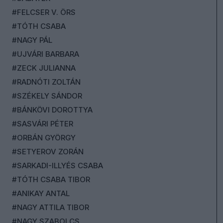
#FELCSER V. ÖRS
#TÓTH CSABA
#NAGY PÁL
#UJVÁRI BARBARA
#ZECK JULIANNA
#RADNÓTI ZOLTÁN
#SZÉKELY SÁNDOR
#BÁNKÖVI DOROTTYA
#SASVÁRI PÉTER
#ORBÁN GYÖRGY
#SETYEROV ZORÁN
#SARKADI-ILLYÉS CSABA
#TÓTH CSABA TIBOR
#ANIKAY ANTAL
#NAGY ATTILA TIBOR
#NAGY SZABOLCS