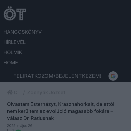
HANGOSKÖNYV
HÍRLEVÉL
HOLMIK
HOME
FELIRATKOZOM/BEJELENTKEZEM!
ÖT
Zdenyák József
Olvastam Esterházyt, Krasznahorkait, de attól
nem kerültem az evolúció magasabb fokára –
válasz Dr. Ratiusnak
2025. május 26.