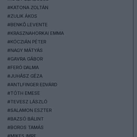
#KATONA ZOLTÁN
#ZULIK ÁKOS
#BENKŐ LEVENTE
#KRASZNAHORKAI EMMA
#KÓCZIÁN PÉTER
#NAGY MÁTYÁS
#GAVRA GÁBOR
#FERÓ DALMA
#JUHÁSZ GÉZA
#ANTLFINGER EDVÁRD
#TÓTH EMESE
#TEVESZ LÁSZLÓ
#SALAMON ESZTER
#BAZSÓ BÁLINT
#BOROS TAMÁS
#MIKES IMRE