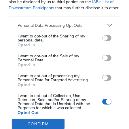
also be disclosed by us to third parties on the
IAB’s List of
#MAKAI MÁTÉ
Downstream Participants
that may further disclose it to other
third parties.
#GAZICS GYÖRGY
#KOLEK ZSOLT
Personal Data Processing Opt Outs
#ÖT
I want to opt-out of the Sharing of my
#JOSEPH HARGITAI
personal data.
Opted In
#KISS NOÉMI
#DÉNES FERENC
I want to opt-out of the Sale of my
Personal Data.
#PAPP LÁSZLÓ TAMÁS
Opted In
#TOROCZKAY ANDRÁS
I want to opt-out of processing my
#KERT ATTILA
Personal Data for Targeted Advertising.
Opted In
#CSUTAK ZSOLT
#MEGADJA GÁBOR
I want to opt-out of Collection, Use,
Retention, Sale, and/or Sharing of my
#KUSTÁN MAGYARI ATTILA
Personal Data that Is Unrelated with the
Purposes for which it was collected.
#KOVÁCS TIBOR
Opted Out
#NÉMETH RÓBERT
CONFIRM
#KOLLÁR ÁRPÁD