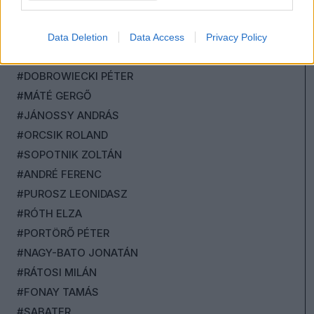
#SCHILLINGER GYÖNGYVÉR
#SZABÓ BORBÁLA
Data Deletion
Data Access
Privacy Policy
#DR. RATIUS
#DOBROWIECKI PÉTER
#MÁTÉ GERGŐ
#JÁNOSSY ANDRÁS
#ORCSIK ROLAND
#SOPOTNIK ZOLTÁN
#ANDRÉ FERENC
#PUROSZ LEONIDASZ
#RÓTH ELZA
#PORTÖRŐ PÉTER
#NAGY-BATO JONATÁN
#RÁTOSI MILÁN
#FONAY TAMÁS
#SABATER