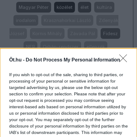
Magyar Péter
közélet
élet
kultúra
irodalom
Krasznahorkai László
Zdenyák
József
Kornis Mihály
Závada Pál
Fidesz
NER
Orbán-rendszer
ellenzék
Hangoskönyv
Makai Máté
Dr. Ratius
Öt.hu -
Do Not Process My Personal Information
If you wish to opt-out of the sale, sharing to third parties, or
processing of your personal or sensitive information for
#HONT ANDRÁS
targeted advertising by us, please use the below opt-out
#CEGLÉDI ZOLTÁN
section to confirm your selection. Please note that after your
opt-out request is processed you may continue seeing
#KONOK PÉTER
interest-based ads based on personal information utilized by
#SCHIFFER ANDRÁS
us or personal information disclosed to third parties prior to
#BALOGH GÁBOR
your opt-out. You may separately opt-out of the further
disclosure of your personal information by third parties on the
#NEFELEJCS GERGŐ
IAB’s list of downstream participants. This information may
#SZARKA KÁROLY