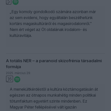
5
„Egy komoly gondolkodó számára azonban már
az sem evidens, hogy egyáltalán beszélhetünk
kortárs magaskultúráról és magasirodalomról."
Nem ért véget az Öt oldalának irodalom- és
kultúravitája.
A totális NER – a paranoid skizofrénia társadalmi
formája
2025. március 29.
16
A menekültkérdéstől a kultúra köztámogatásán át
egészen az ötnapos munkahétig minden politikai
tótumfaktum egyetért szinte mindenben. Ez
Magyar Péter fellépésével vált igazán