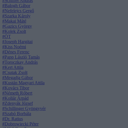
#Schiffer András
#Balogh Gábor
#Nefelejcs Gergő
#Szarka Károly
#Makai Máté
#Gazics György
#Kolek Zsolt
#ÖT
#Joseph Hargitai
#Kiss Noémi
#Dénes Ferenc
#Papp László Tamás
#Toroczkay András
#Kert Attila
#Csutak Zsolt
#Megadja Gábor
#Kustán Magyari Attila
#Kovács Tibor
#Németh Róbert
#Kollár Árpád
#Zdenyák József
#Schillinger Gyöngyvér
#Szabó Borbála
#Dr. Ratius
#Dobrowiecki Péter