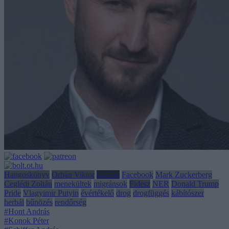
Hangoskönyv
Orbán Viktor
közélet
Facebook
Mark Zuckerberg
Ceglédi Zoltán
menekültek
migránsok
Fidesz
NER
Donald Trump
Pride
Vlagyimir Putyin
évértékelő
drog
drogfüggés
kábítószer
herbál
bűnözés
rendőrség
#Hont András
#Konok Péter