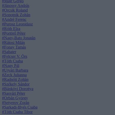
#Máté Gergő
#Jánossy András
#Orcsik Roland
#Sopotnik Zoltán
#André Ferenc
#Purosz Leonidasz
#Róth Elza
#Portörő Péter
#Nagy-Bato Jonatán
#Rátosi Milán
#Fonay Tamás
#Sabater
#Felcser V. Örs
#Tóth Csaba
#Nagy Pál
#Ujvári Barbara
#Zeck Julianna
#Radnóti Zoltán
#Székely Sándor
#Bánkövi Dorottya
#Sasvári Péter
#Orbán György
#Setyerov Zorán
#Sarkadi-Illyés Csaba
#Tóth Csaba Tibor