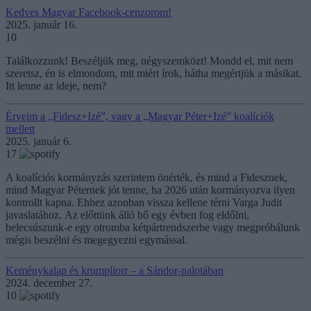
Kedves Magyar Facebook-cenzorom!
2025. január 16.
10
Találkozzunk! Beszéljük meg, négyszemközt! Mondd el, mit nem
szeretsz, én is elmondom, mit miért írok, hátha megértjük a másikat.
Itt lenne az ideje, nem?
Érveim a „Fidesz+Izé”, vagy a „Magyar Péter+Izé” koalíciók
mellett
2025. január 6.
17
A koalíciós kormányzás szerintem önérték, és mind a Fidesznek,
mind Magyar Péternek jót tenne, ha 2026 után kormányozva ilyen
kontrollt kapna. Ehhez azonban vissza kellene térni Varga Judit
javaslatához. Az előttünk álló bő egy évben fog eldőlni,
belecsúszunk-e egy otromba kétpártrendszerbe vagy megpróbálunk
mégis beszélni és megegyezni egymással.
Keménykalap és krumpliorr – a Sándor-palotában
2024. december 27.
10