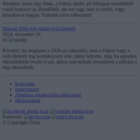
Röviden: innen úgy tűnik, a Fidesz direkt, jól fölfogott önérdekből
csinál bohócot az államfőből, aki ezt vagy nem is észleli, vagy
készakarva hagyja. Tudnánk ezen változtatni!
Magyar Péter két valódi győzelméről
2024. december 19.
65
Röviden: ha megnyeri a 2026-os választást, nem a Fidesz vagy a
volt ellenzék fog kormányozni vele, pláne helyette, míg, ha egyetlen
ellenzékiként veszíti el azt, akkor sem tudnak visszajönni a pályára a
régi ellenzékiek.
Kapcsolat
Impresszum
Általános adatkezelési tájékoztató
Médiaajánlat
Partnerek:
© Copyright Öt.hu