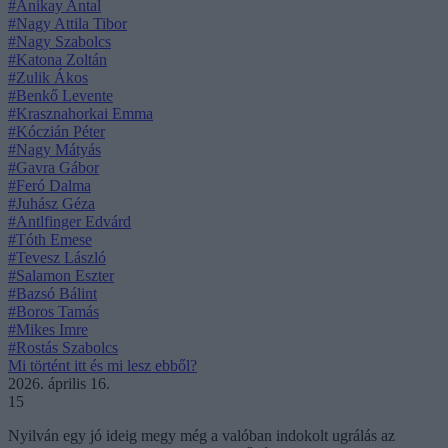
#Anikay Antal
#Nagy Attila Tibor
#Nagy Szabolcs
#Katona Zoltán
#Zulik Ákos
#Benkő Levente
#Krasznahorkai Emma
#Kóczián Péter
#Nagy Mátyás
#Gavra Gábor
#Feró Dalma
#Juhász Géza
#Antlfinger Edvárd
#Tóth Emese
#Tevesz László
#Salamon Eszter
#Bazsó Bálint
#Boros Tamás
#Mikes Imre
#Rostás Szabolcs
Mi történt itt és mi lesz ebből?
2026. április 16.
15
Nyilván egy jó ideig megy még a valóban indokolt ugrálás az