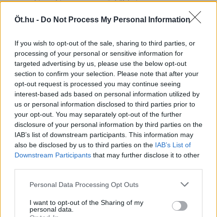
arcomon, hiszen bizonyos szemszögből én is vesztettem ezen a
választáson. Aztán majd idővel, ha esetleg megint látszom, együtt
Öt.hu -
Do Not Process My Personal Information
tapasztaljuk meg, hogy tényleg eljött-e az európai értelemben vett
szólászabadság. De, ami fontos: a magyar nép döntött, elsöprő
többséggel, és senki sem vitathatja el ennek létjogosultságát.
If you wish to opt-out of the sale, sharing to third parties, or
processing of your personal or sensitive information for
Hodor!
targeted advertising by us, please use the below opt-out
2026. április 9.
section to confirm your selection. Please note that after your
6
opt-out request is processed you may continue seeing
Az szeretném kérni a következő miniszterelnöktől, hívják akár
interest-based ads based on personal information utilized by
Orbán Viktornak, akár Magyar Péternek, hogy bukjon meg.
us or personal information disclosed to third parties prior to
Készakarva.
your opt-out. You may separately opt-out of the further
disclosure of your personal information by third parties on the
Nem a Tisza bomlik Békéscsabán
IAB’s list of downstream participants. This information may
2026. február 19.
also be disclosed by us to third parties on the
IAB’s List of
4
Downstream Participants
that may further disclose it to other
Sokkal fontosabb az ügy: most dől el az egyes településeken, hogy
third parties.
az országgyűlési kampány hajrájában, a helyi mozgósításban a Tisza
mennyire számíthat az önkormányzatokban ülő civilek erejére.
Personal Data Processing Opt Outs
I want to opt-out of the Sharing of my
Óvilágvége!
personal data.
2025. december 15.