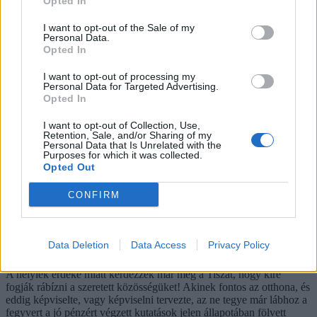
Opted In
3
I want to opt-out of the Sale of my
Óellenzék, ósajtó, ójelöltek, ókultúra és ógazdaság: pont azok törlik
Personal Data.
majd el őket, akik szerint ennél rosszabb már nem lehet.
Opted In
Orbán Viktor főbe lőtte a politikát Tusványoson
I want to opt-out of processing my
Personal Data for Targeted Advertising.
2025. július 27.
Opted In
13
Most először ért egyet valamiben Orbán Viktor és Magyar Péter –
I want to opt-out of Collection, Use,
Retention, Sale, and/or Sharing of my
de miért pont az influenszerkedés az? A fene egye meg.
Personal Data that Is Unrelated with the
Purposes for which it was collected.
Opted Out
A két elhallgatott ügy: hol a pénz és ki figyel? - Monológ Extra
Ceglédi Zoltánnal
2025. július 9.
CONFIRM
Neveket akarok hallani! – Magyar Pétertől
2025. június 20.
Data Deletion
Data Access
Privacy Policy
18
A helyiek érdeke miatt kérdezzék már meg a Tiszát, hogy kire
fogják rábízni a szeretett közösségüket! Akinek fontos az otthona, és
eddig képviselte, vagy képviselni tervezte, az ne tegye már lábhoz a
fegyvert a jó pénzért végzett kutatások jelen állapotában fölvett