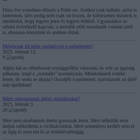
Húsz éve vonultam először a Pride-on. Amikor csak tudtam, azóta is
kimentem, idén pedig nem csak ott leszek, de kifejezetten biztatok is
mindenkit, hogy legyen jelen és legyen feltűnő. Ugyanakkor az
orbáni évértékelő kapcsán, a teendők előtt mondanék valamit arról
is, ahonnan érkeztünk és amiben élünk.
Mégiscsak föl kéne oszlatni ezt a parlamentet!
2025. február 12.
9
Jöjjön hát az előrehozott országgyűlési választás, és vele az igazság
pillanata, majd a „normális” kormányzás. Mindenkinek érdeke
lenne, de senki se akarja? Oszoljék a parlament, szavazzunk az újról
már áprilisban!
Miért simogassunk mégis migránsokat?
2025. február 3.
20
Mert nem akarhatunk direkt gonoszak lenni. Mert nélkülük nem
tudjuk működtetni a civilizációnkat. Mert semmilyen kerítés nem ér
az égig és nem tart ki az örökkévalóságig.