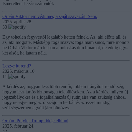
Ismeretlen Tiszás számaitól.
Orbán Viktor nem védi meg a saját szavazóit. Sem.
2025. április 28.
33
Egy töltetlen fegyvertől legalább ketten félnek. Az, aki előtte áll, és
az, aki mögötte. Másképp fogalmazva: fogalmam sincs, mire mondta
be Orbán Viktor márciusban a poloskás durchmarsot, de eddig egy-
két alsót, ha láttam nála.
Lesz-e itt rend?
2025. március 10.
11
A kérdés az, hogyan lesz több rendőr, jobban irányított rendőrség,
hogyan lesz tartós biztonság a településeken. Az a kérdés, milyen új
jogszabályokra és a jogalkalmazás új rutinjaira van szükség ahhoz,
hogy ne egye meg az országot a herbál és az ezzel mindig
szükségszerűen együtt járó bűnözés.
Orbán, Putyin, Trump: ideje elhinni
2025. február 24.
42