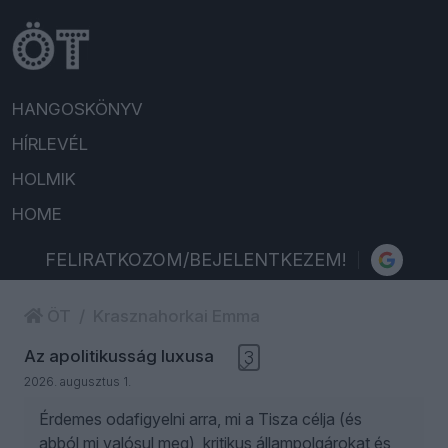
HANGOSKÖNYV
HÍRLEVÉL
HOLMIK
HOME
FELIRATKOZOM/BEJELENTKEZEM!
ÖT
Krasznahorkai Emma
Az apolitikusság luxusa
3
2026. augusztus 1.
Érdemes odafigyelni arra, mi a Tisza célja (és
abból mi valósul meg), kritikus állampolgárokat és