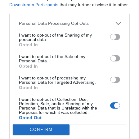
Downstream Participants
that may further disclose it to other
third parties.
A Nagy Ő
reality
Stohl András
Kiara
Personal Data Processing Opt Outs
Lord
Hangoskönyv
Magyar Péter
közélet
I want to opt-out of the Sharing of my
civilek
Tisza párt
feminizmus
personal data.
Opted In
Krasznahorkai Emma
LMBT+
I want to opt-out of the Sale of my
Personal Data.
Opted In
#HONT ANDRÁS
I want to opt-out of processing my
Personal Data for Targeted Advertising.
#CEGLÉDI ZOLTÁN
Opted In
#KONOK PÉTER
I want to opt-out of Collection, Use,
Retention, Sale, and/or Sharing of my
#SCHIFFER ANDRÁS
Personal Data that Is Unrelated with the
Purposes for which it was collected.
#BALOGH GÁBOR
Opted Out
#NEFELEJCS GERGŐ
#SZARKA KÁROLY
CONFIRM
#MAKAI MÁTÉ