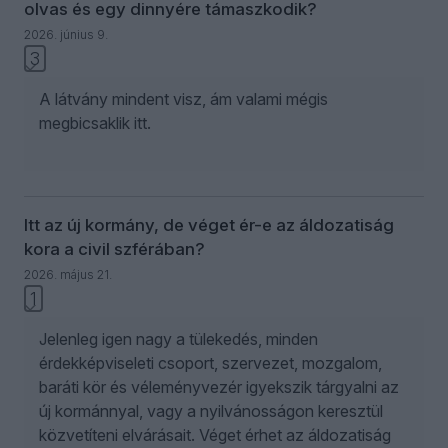
olvas és egy dinnyére támaszkodik?
2026. június 9.
3
A látvány mindent visz, ám valami mégis
megbicsaklik itt.
Itt az új kormány, de véget ér-e az áldozatiság
kora a civil szférában?
2026. május 21.
1
Jelenleg igen nagy a tülekedés, minden
érdekképviseleti csoport, szervezet, mozgalom,
baráti kör és véleményvezér igyekszik tárgyalni az
új kormánnyal, vagy a nyilvánosságon keresztül
közvetíteni elvárásait. Véget érhet az áldozatiság