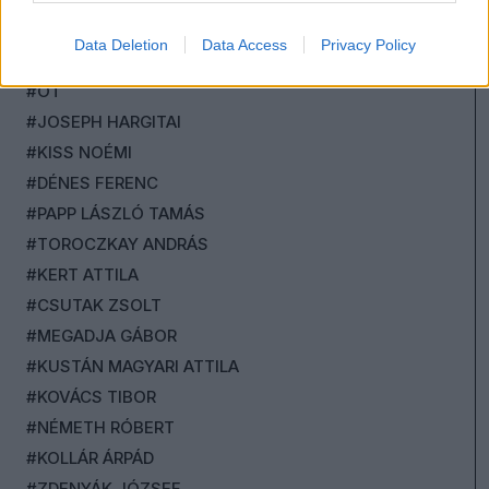
#GAZICS GYÖRGY
Data Deletion
Data Access
Privacy Policy
#KOLEK ZSOLT
#ÖT
#JOSEPH HARGITAI
#KISS NOÉMI
#DÉNES FERENC
#PAPP LÁSZLÓ TAMÁS
#TOROCZKAY ANDRÁS
#KERT ATTILA
#CSUTAK ZSOLT
#MEGADJA GÁBOR
#KUSTÁN MAGYARI ATTILA
#KOVÁCS TIBOR
#NÉMETH RÓBERT
#KOLLÁR ÁRPÁD
#ZDENYÁK JÓZSEF