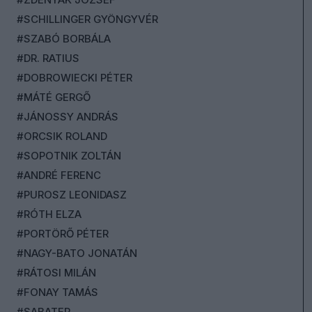
#SCHILLINGER GYÖNGYVÉR
#SZABÓ BORBÁLA
#DR. RATIUS
#DOBROWIECKI PÉTER
#MÁTÉ GERGŐ
#JÁNOSSY ANDRÁS
#ORCSIK ROLAND
#SOPOTNIK ZOLTÁN
#ANDRÉ FERENC
#PUROSZ LEONIDASZ
#RÓTH ELZA
#PORTÖRŐ PÉTER
#NAGY-BATO JONATÁN
#RÁTOSI MILÁN
#FONAY TAMÁS
#SABATER