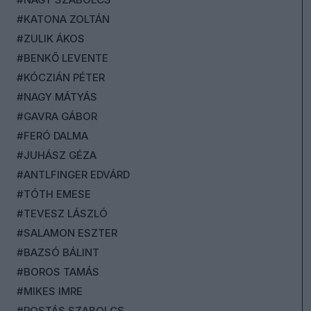
#KATONA ZOLTÁN
#ZULIK ÁKOS
#BENKŐ LEVENTE
#KÓCZIÁN PÉTER
#NAGY MÁTYÁS
#GAVRA GÁBOR
#FERÓ DALMA
#JUHÁSZ GÉZA
#ANTLFINGER EDVÁRD
#TÓTH EMESE
#TEVESZ LÁSZLÓ
#SALAMON ESZTER
#BAZSÓ BÁLINT
#BOROS TAMÁS
#MIKES IMRE
#ROSTÁS SZABOLCS