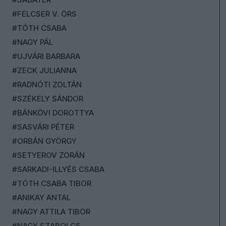
#FELCSER V. ÖRS
#TÓTH CSABA
#NAGY PÁL
#UJVÁRI BARBARA
#ZECK JULIANNA
#RADNÓTI ZOLTÁN
#SZÉKELY SÁNDOR
#BÁNKÖVI DOROTTYA
#SASVÁRI PÉTER
#ORBÁN GYÖRGY
#SETYEROV ZORÁN
#SARKADI-ILLYÉS CSABA
#TÓTH CSABA TIBOR
#ANIKAY ANTAL
#NAGY ATTILA TIBOR
#NAGY SZABOLCS