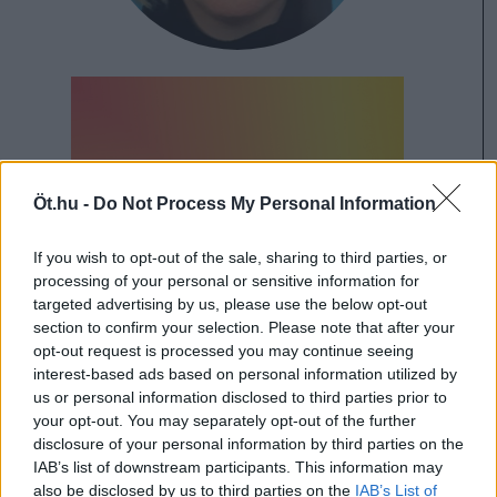
Öt.hu -
Do Not Process My Personal Information
If you wish to opt-out of the sale, sharing to third parties, or
processing of your personal or sensitive information for
targeted advertising by us, please use the below opt-out
section to confirm your selection. Please note that after your
opt-out request is processed you may continue seeing
interest-based ads based on personal information utilized by
us or personal information disclosed to third parties prior to
élet
celeb
TV2
szórakoztatóipar
your opt-out. You may separately opt-out of the further
disclosure of your personal information by third parties on the
kereskedelmi televízió
kereskedelmi
IAB’s list of downstream participants. This information may
also be disclosed by us to third parties on the
IAB’s List of
televíziózás
kereskedelmi tévé
valóságshow