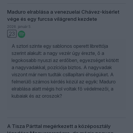
Maduro elrablása a venezuelai Chávez-kísérlet
vége és egy furcsa világrend kezdete
2026. január 5.
23
A sztori szinte egy sablonos operett librettója
szerint alakult: a nagy vezér úgy érezte, ő a
legokosabb nyuszi az erdőben, egyezséget kötött
a nagyvadakkal, pozíciója biztos. A nagyvadak
viszont már nem tudták csillapítani éhségüket. A
felmerülő számos kérdés közül az egyik: Maduro
elrablása alatt mégis hol voltak fő védelmezői, a
kubaiak és az oroszok?
A Tisza Párttal megérkezett a középosztály