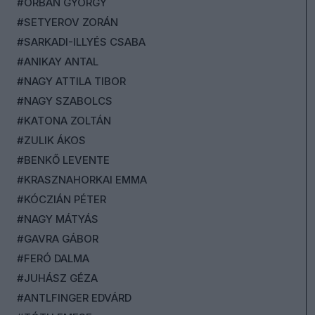
#ORBÁN GYÖRGY
#SETYEROV ZORÁN
#SARKADI-ILLYÉS CSABA
#ANIKAY ANTAL
#NAGY ATTILA TIBOR
#NAGY SZABOLCS
#KATONA ZOLTÁN
#ZULIK ÁKOS
#BENKŐ LEVENTE
#KRASZNAHORKAI EMMA
#KÓCZIÁN PÉTER
#NAGY MÁTYÁS
#GAVRA GÁBOR
#FERÓ DALMA
#JUHÁSZ GÉZA
#ANTLFINGER EDVÁRD