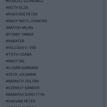
#PUROSZ LEONIDASZ
#RÓTH ELZA
#PORTÖRŐ PÉTER
#NAGY-BATO JONATÁN
#RÁTOSI MILÁN
#FONAY TAMÁS
#SABATER
#FELCSER V. ÖRS
#TÓTH CSABA
#NAGY PÁL
#UJVÁRI BARBARA
#ZECK JULIANNA
#RADNÓTI ZOLTÁN
#SZÉKELY SÁNDOR
#BÁNKÖVI DOROTTYA
#SASVÁRI PÉTER