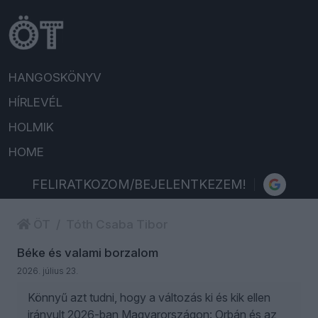
HANGOSKÖNYV
HÍRLEVÉL
HOLMIK
HOME
FELIRATKOZOM/BEJELENTKEZEM!
ÖT
Tóth Csaba Tibor
Béke és valami borzalom
2026. július 23.
Könnyű azt tudni, hogy a változás ki és kik ellen
irányult 2026-ban Magyarországon: Orbán és az