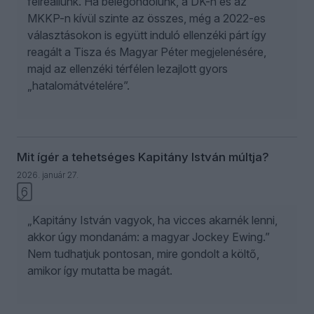
félreállunk. Ha belegondolunk, a DK-n és az
MKKP-n kívül szinte az összes, még a 2022-es
választásokon is együtt induló ellenzéki párt így
reagált a Tisza és Magyar Péter megjelenésére,
majd az ellenzéki térfélen lezajlott gyors
„hatalomátvételére”.
Mit ígér a tehetséges Kapitány István múltja?
2026. január 27.
6
„Kapitány István vagyok, ha vicces akarnék lenni,
akkor úgy mondanám: a magyar Jockey Ewing.”
Nem tudhatjuk pontosan, mire gondolt a költő,
amikor így mutatta be magát.