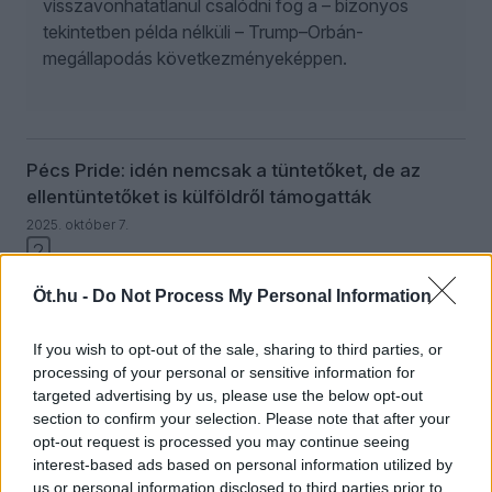
visszavonhatatlanul csalódni fog a – bizonyos
tekintetben példa nélküli – Trump–Orbán-
megállapodás következményeképpen.
Pécs Pride: idén nemcsak a tüntetőket, de az
ellentüntetőket is külföldről támogatták
2025. október 7.
2
A gender körüli harc talán nem a végső, viszont
Öt.hu -
Do Not Process My Personal Information
világa máris nemzetközivé lett. A Pécs Pride-on
ez is kiderült, ugyanis nem csupán a vonulókat, de
If you wish to opt-out of the sale, sharing to third parties, or
processing of your personal or sensitive information for
az ellentüntetőket is külföldi szervezet támogatta.
targeted advertising by us, please use the below opt-out
Totális amerikanizálódás, baranyai
section to confirm your selection. Please note that after your
jellegzetességekkel.
opt-out request is processed you may continue seeing
interest-based ads based on personal information utilized by
us or personal information disclosed to third parties prior to