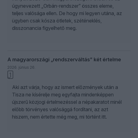
úgynevezett „Orbán-rendszer” összes eleme,
teljes valósága ellen. De hogy mi legyen utána, az
ügyben csak kósza ötletek, széténeklés,
disszonancia figyelhető meg.
A magyarországi „rendszerváltás” két értelme
2026. június 26.
1
Aki azt várja, hogy az ismert előzmények után a
Tisza ne kísérelje meg egyfajta mindenképpen
újszerű közjogi értelmezéssel a népakaratot minél
előbb törvényes valósággá fordítani, az azt
hiszem, nem értette még meg, mi történt itt.