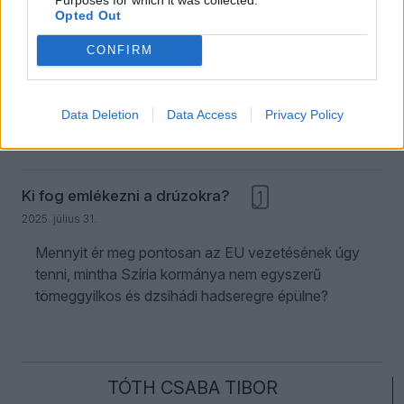
2025. augusztus 16.
Opted Out
Kormányzati propaganda és ellenzéki
CONFIRM
ellenpropaganda feszül egymásnak az orosz és
az ukrán titkosszolgálatok tevékenységének hazai
médiatálalásában.
Data Deletion
Data Access
Privacy Policy
Ki fog emlékezni a drúzokra?
1
2025. július 31.
Mennyit ér meg pontosan az EU vezetésének úgy
tenni, mintha Szíria kormánya nem egyszerű
tömeggyilkos és dzsihádi hadseregre épülne?
TÓTH CSABA TIBOR