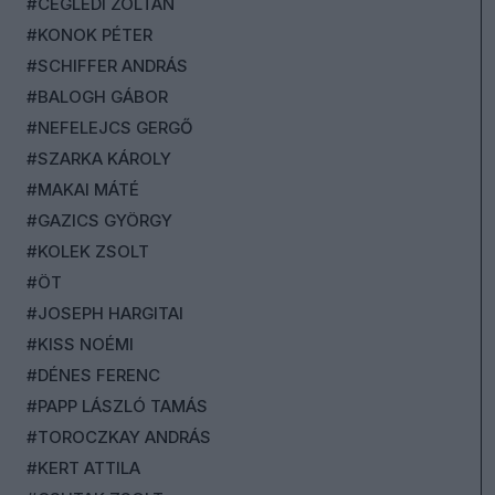
#CEGLÉDI ZOLTÁN
#KONOK PÉTER
#SCHIFFER ANDRÁS
#BALOGH GÁBOR
#NEFELEJCS GERGŐ
#SZARKA KÁROLY
#MAKAI MÁTÉ
#GAZICS GYÖRGY
#KOLEK ZSOLT
#ÖT
#JOSEPH HARGITAI
#KISS NOÉMI
#DÉNES FERENC
#PAPP LÁSZLÓ TAMÁS
#TOROCZKAY ANDRÁS
#KERT ATTILA