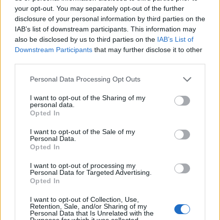
your opt-out. You may separately opt-out of the further
disclosure of your personal information by third parties on the
Így kúsznak be az „ólomévek” Amerikába –
IAB’s list of downstream participants. This information may
Charlie Kirk halálára
also be disclosed by us to third parties on the
IAB’s List of
2025. szeptember 12.
Downstream Participants
that may further disclose it to other
11
third parties.
Amikor Charlie Kirköt élő egyenes adásban a nyaki
Personal Data Processing Opt Outs
ütőerén lőtték meg, amelytől szinte azonnal
I want to opt-out of the Sharing of my
meghalt, arra gondoltam, hogy a szavak lehetnek
personal data.
visszataszítóak, szavakkal lehet bántani
Opted In
tömegeket, szavakkal akár még egy ország
I want to opt-out of the Sale of my
tönkretételéhez is hozzá lehet járulni, de a szavak
Personal Data.
Opted In
nem tettek, a szavak nem gyilkolnak.
I want to opt-out of processing my
Personal Data for Targeted Advertising.
Opted In
Vihar a szamovárban. Miért nem tájékoztatás a
I want to opt-out of Collection, Use,
Retention, Sale, and/or Sharing of my
titkosszolgálati információs háború?
Personal Data that Is Unrelated with the
Purposes for which it was collected.