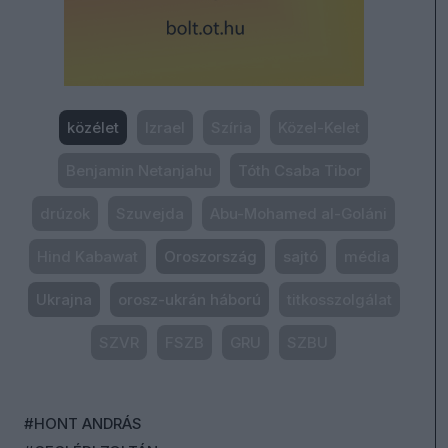
közélet
Izrael
Szíria
Közel-Kelet
Benjamin Netanjahu
Tóth Csaba Tibor
drúzok
Szuvejda
Abu-Mohamed al-Goláni
Hind Kabawat
Oroszország
sajtó
média
Ukrajna
orosz-ukrán háború
titkosszolgálat
SZVR
FSZB
GRU
SZBU
#HONT ANDRÁS