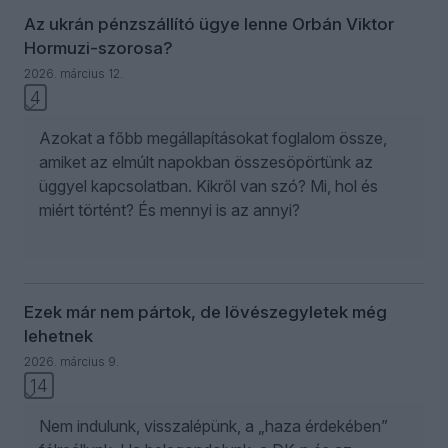
Az ukrán pénzszállító ügye lenne Orbán Viktor
Hormuzi-szorosa?
2026. március 12.
4
Azokat a főbb megállapításokat foglalom össze,
amiket az elmúlt napokban összesöpörtünk az
üggyel kapcsolatban. Kikről van szó? Mi, hol és
miért történt? És mennyi is az annyi?
Ezek már nem pártok, de lövészegyletek még
lehetnek
2026. március 9.
14
Nem indulunk, visszalépünk, a „haza érdekében”