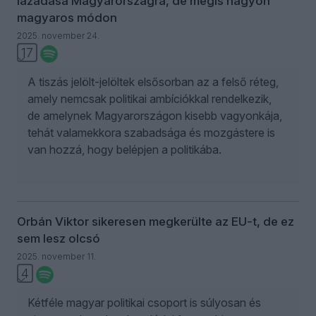
lázadása Magyarországra, de mégis nagyon
magyaros módon
2025. november 24.
17
A tiszás jelölt-jelöltek elsősorban az a felső réteg,
amely nemcsak politikai ambíciókkal rendelkezik,
de amelynek Magyarországon kisebb vagyonkája,
tehát valamekkora szabadsága és mozgástere is
van hozzá, hogy belépjen a politikába.
Orbán Viktor sikeresen megkerülte az EU-t, de ez
sem lesz olcsó
2025. november 11.
4
Kétféle magyar politikai csoport is súlyosan és