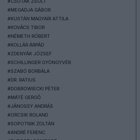
#CSUTAK ZSOLT
#MEGADJA GÁBOR
#KUSTÁN MAGYARI ATTILA
#KOVÁCS TIBOR
#NÉMETH RÓBERT
#KOLLÁR ÁRPÁD
#ZDENYÁK JÓZSEF
#SCHILLINGER GYÖNGYVÉR
#SZABÓ BORBÁLA
#DR. RATIUS
#DOBROWIECKI PÉTER
#MÁTÉ GERGŐ
#JÁNOSSY ANDRÁS
#ORCSIK ROLAND
#SOPOTNIK ZOLTÁN
#ANDRÉ FERENC