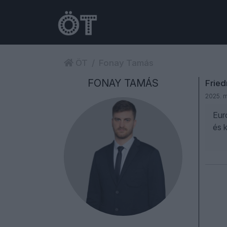
ÖT
Fonay Tamás
FONAY TAMÁS
Fried
2025. m
Eur
és k