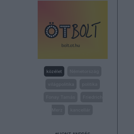
közélet
Németország
világpolitika
politika
Fonay Tamás
Friedrich
Merz
kancellár