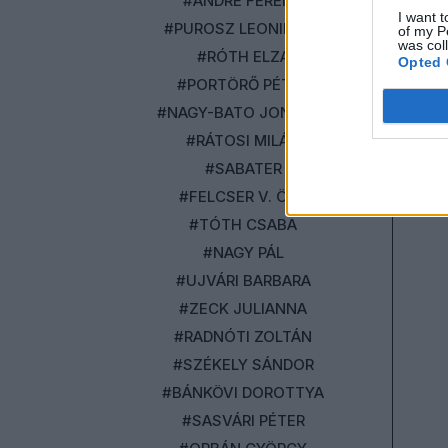
#ANDRÉ FERENC
I want t
#PUROSZ LEONIDASZ
of my P
was col
#RÓTH ELZA
Opted 
#PORTÖRŐ PÉTER
#NAGY-BATO JONATÁN
#RÁTOSI MILÁN
#SABATER
#FELCSER V. ÖRS
#TÓTH CSABA
#NAGY PÁL
#UJVÁRI BARBARA
#ZECK JULIANNA
#RADNÓTI ZOLTÁN
#SZÉKELY SÁNDOR
#BÁNKÖVI DOROTTYA
#SASVÁRI PÉTER