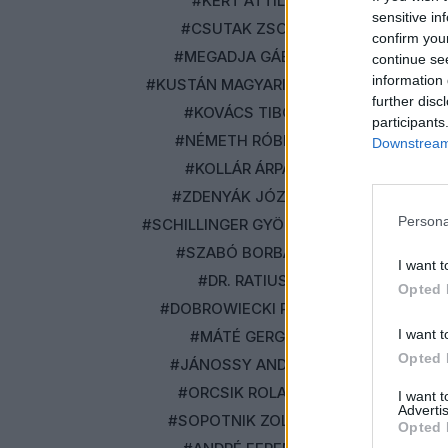
#KERT ATTILA
sensitive in
#CSUTAK ZSOLT
confirm you
#MEGADJA GÁBOR
continue se
information 
#KUSTÁN MAGYARI ATTILA
further disc
#KOVÁCS TIBOR
participants
#NÉMETH RÓBERT
Downstream 
#KOLLÁR ÁRPÁD
#ZDENYÁK JÓZSEF
Persona
#SCHILLINGER GYÖNGYVÉR
#SZABÓ BORBÁLA
I want t
#DR. RATIUS
Opted 
#DOBROWIECKI PÉTER
I want t
#MÁTÉ GERGŐ
Opted 
#JÁNOSSY ANDRÁS
#ORCSIK ROLAND
I want 
Advertis
#SOPOTNIK ZOLTÁN
Opted 