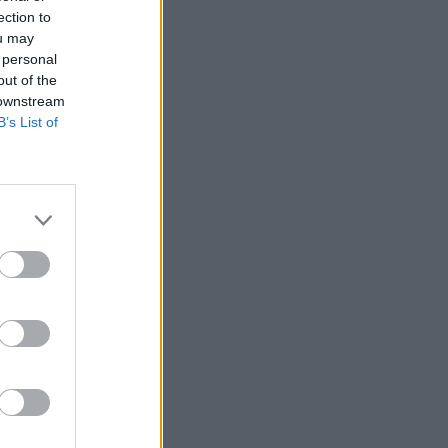
ection to
ou may
 personal
out of the
 downstream
B’s List of