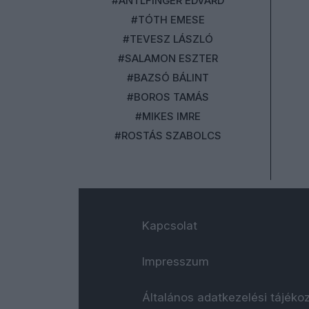
#ANTLFINGER EDVÁRD
#TÓTH EMESE
#TEVESZ LÁSZLÓ
#SALAMON ESZTER
#BAZSÓ BÁLINT
#BOROS TAMÁS
#MIKES IMRE
#ROSTÁS SZABOLCS
Kapcsolat
Impresszum
Általános adatkezelési tájéko