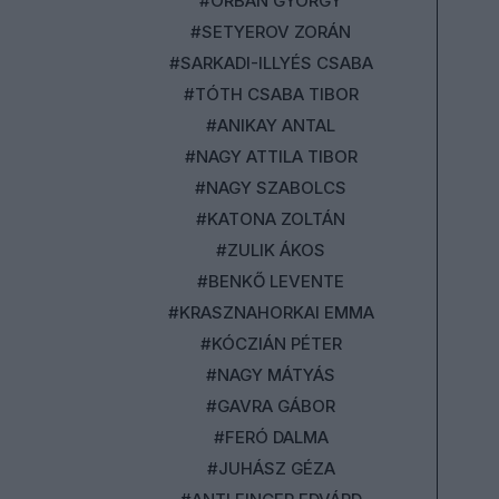
#ORBÁN GYÖRGY
#SETYEROV ZORÁN
#SARKADI-ILLYÉS CSABA
#TÓTH CSABA TIBOR
#ANIKAY ANTAL
#NAGY ATTILA TIBOR
#NAGY SZABOLCS
#KATONA ZOLTÁN
#ZULIK ÁKOS
#BENKŐ LEVENTE
#KRASZNAHORKAI EMMA
#KÓCZIÁN PÉTER
#NAGY MÁTYÁS
#GAVRA GÁBOR
#FERÓ DALMA
#JUHÁSZ GÉZA