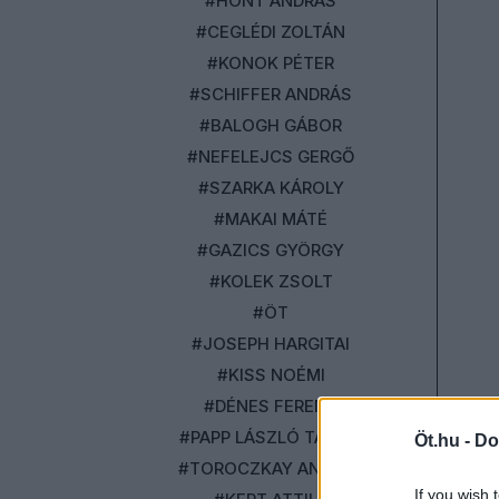
#HONT ANDRÁS
#CEGLÉDI ZOLTÁN
#KONOK PÉTER
#SCHIFFER ANDRÁS
#BALOGH GÁBOR
#NEFELEJCS GERGŐ
#SZARKA KÁROLY
#MAKAI MÁTÉ
#GAZICS GYÖRGY
#KOLEK ZSOLT
#ÖT
#JOSEPH HARGITAI
#KISS NOÉMI
#DÉNES FERENC
#PAPP LÁSZLÓ TAMÁS
Öt.hu -
Do
#TOROCZKAY ANDRÁS
If you wish 