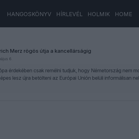
HANGOSKÖNYV
HÍRLEVÉL
HOLMIK
HOME
rich Merz rögös útja a kancellárságig
ájus 6.
ópa érdekében csak remélni tudjuk, hogy Németország nem mond
épes lesz újra betölteni az Európai Unión belüli informálisan nek