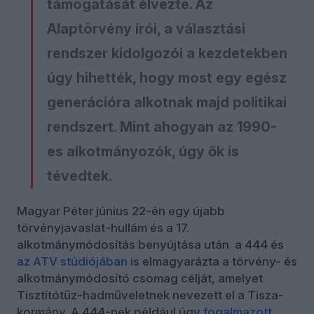
támogatását élvezte. Az
Alaptörvény írói, a választási
rendszer kidolgozói a kezdetekben
úgy hihették, hogy most egy egész
generációra alkotnak majd politikai
rendszert. Mint ahogyan az 1990-
es alkotmányozók, úgy ők is
tévedtek.
Magyar Péter június 22-én egy újabb
törvényjavaslat-hullám és a 17.
alkotmánymódosítás benyújtása után a 444 és
az ATV stúdiójában
is elmagyarázta a törvény- és
alkotmánymódosító csomag célját, amelyet
Tisztítótűz-hadműveletnek nevezett el a Tisza-
kormány. A 444-nek például úgy
fogalmazott
,