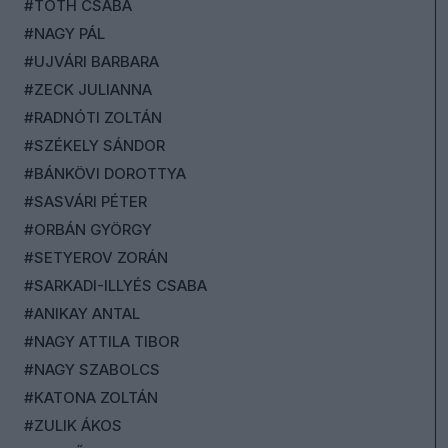
#TÓTH CSABA
#NAGY PÁL
#UJVÁRI BARBARA
#ZECK JULIANNA
#RADNÓTI ZOLTÁN
#SZÉKELY SÁNDOR
#BÁNKÖVI DOROTTYA
#SASVÁRI PÉTER
#ORBÁN GYÖRGY
#SETYEROV ZORÁN
#SARKADI-ILLYÉS CSABA
#ANIKAY ANTAL
#NAGY ATTILA TIBOR
#NAGY SZABOLCS
#KATONA ZOLTÁN
#ZULIK ÁKOS