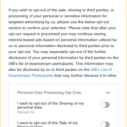
Ebben az értelemben a Tisza szavazói, támogatói
If you wish to opt-out of the sale, sharing to third parties, or
és a nekik kampányoló megmondó- és
processing of your personal or sensitive information for
értelmiségi réteg nem váltották le az
targeted advertising by us, please use the below opt-out
section to confirm your selection. Please note that after your
államszervezés 2016 óta irányadó módszerét, a
opt-out request is processed you may continue seeing
rendszer magjában tovább élő populista
interest-based ads based on personal information utilized by
észjárást, ami az alulmaradt, kisebbségi ellenfél
us or personal information disclosed to third parties prior to
bevonását, és a velük egységben való
your opt-out. You may separately opt-out of the further
törvénykezést elfogadhatatlannak, sőt bűnös
disclosure of your personal information by third parties on the
gyakorlatnak tartja.
IAB’s list of downstream participants. This information may
also be disclosed by us to third parties on the
IAB’s List of
Így persze kijelenthető, hogy Magyar Péternek ez
Downstream Participants
that may further disclose it to other
a nyomás, a többségi akarat megköti a kezét,
third parties.
nem cselekedhet másképpen. Az egyik fő ígéret,
Personal Data Processing Opt Outs
a Nemzeti Vagyonvisszaszerzési és Védelmi
Hivatal és a az előző kormányzat (és rendszer)
I want to opt-out of the Sharing of my
personal data.
ügyeiben már április közepe óta aktív Központi
Opted In
Nyomozó Főügyészség lesznek ennek a
„maffiaellenes harcnak” és elszámoltatásnak a
I want to opt-out of the Sale of my
Personal Data.