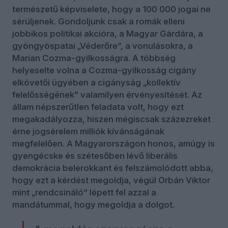
természetű képviselete, hogy a 100 000 jogai ne
sérüljenek. Gondoljunk csak a romák elleni
jobbikos politikai akcióra, a Magyar Gárdára, a
gyöngyöspatai „Véderőre”, a vonulásokra, a
Marian Cozma-gyilkosságra. A többség
helyeselte volna a Cozma-gyilkosság cigány
elkövetői ügyében a cigányság „kollektív
felelősségének” valamilyen érvényesítését. Az
állam népszerűtlen feladata volt, hogy ezt
megakadályozza, hiszen mégiscsak százezreket
érne jogsérelem milliók kívánságának
megfelelően. A Magyarországon honos, amúgy is
gyengécske és szétesőben lévő liberális
demokrácia belerokkant és felszámolódott abba,
hogy ezt a kérdést megoldja, végül Orbán Viktor
mint „rendcsináló” lépett fel azzal a
mandátummal, hogy megoldja a dolgot.