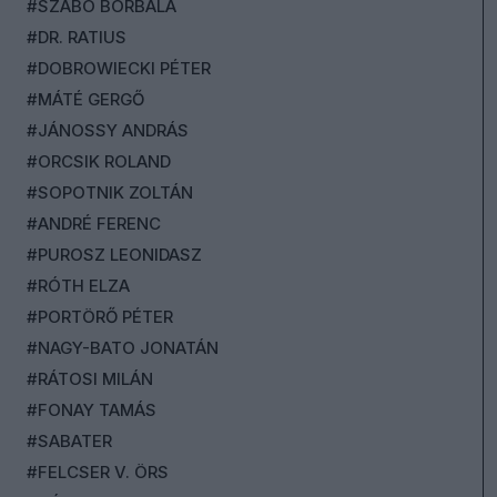
#SZABÓ BORBÁLA
#DR. RATIUS
#DOBROWIECKI PÉTER
#MÁTÉ GERGŐ
#JÁNOSSY ANDRÁS
#ORCSIK ROLAND
#SOPOTNIK ZOLTÁN
#ANDRÉ FERENC
#PUROSZ LEONIDASZ
#RÓTH ELZA
#PORTÖRŐ PÉTER
#NAGY-BATO JONATÁN
#RÁTOSI MILÁN
#FONAY TAMÁS
#SABATER
#FELCSER V. ÖRS