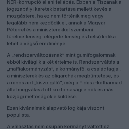
NER-korrupció elleni fellépés. Ebben a Tiszának a
jogszabályi keretek betartása mellett kevés a
mozgástere, ha ez nem történik meg vagy
legalább nem kezdődik el, annak a Magyar
Péterrel és a miniszterekkel szembeni
türelmetlenség, elégedetlenség és belső kritika
lehet a végső eredménye.
A „rendszerváltozásnak” mint gumifogalomnak
ebből kiviláglik a két értelme is. Rendszerváltás a
„maffiakormányzás”, a kormányfő, a családtagjai,
a miniszterek és az oligarchák megbüntetése, és
a rendszert „kiszolgáló”, még a Fidesz-kétharmad
által megválasztott köztársasági elnök és más
közjogi méltóságok elküldése.
Ezen kívánalmak alapvető logikája viszont
populista.
A választás nem csupán kormányt váltott ez