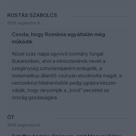
ROSTÁS SZABOLCS
2026. augusztus 6.
Csoda, hogy Románia egyáltalán még
működik
Közel száz napja ügyvivő kormány fungál
Bukarestben, ahol a miniszterelnök nevét a
szegénység szinonimájaként emlegetik, a
matematikus államfő csúnyán elszámolta magát, a
nemzetközi hitelminősítők pedig ugrásra készen
várják, hogy rányomják a „bóvli” pecsétet az
ország gazdaságára.
ÖT
2026. augusztus 6.