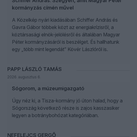
Schiffer András: Szégyen, amit Magyar Péter
kormányzás címén művel
A Közelkép nyári kiadásában Schiffer András és
Gavra Gábor többek közt az energiakrízisről, a
köztársasági elnök-jelölésről és általában Magyar
Péter kormányzásáról is beszélget. És hallhatunk
egy „több mint legendát” Kövér Lászlóról is.
PAPP LÁSZLÓ TAMÁS
2026. augusztus 6.
Sógorom, a múzeumigazgató
Úgy néz ki, a Tisza-kormány jó úton halad, hogy a
Sógország következő része is zajos kasszasiker
legyen a botránybohózat kategóriában.
NEFELEJCS GERGŐ