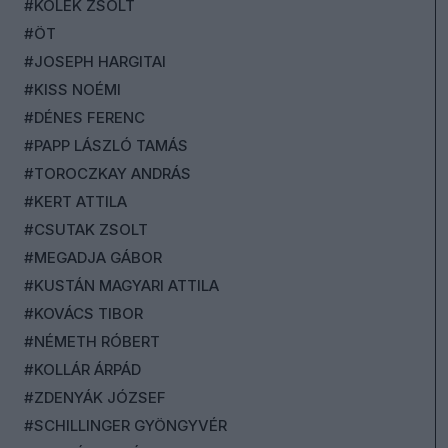
#KOLEK ZSOLT
#ÖT
#JOSEPH HARGITAI
#KISS NOÉMI
#DÉNES FERENC
#PAPP LÁSZLÓ TAMÁS
#TOROCZKAY ANDRÁS
#KERT ATTILA
#CSUTAK ZSOLT
#MEGADJA GÁBOR
#KUSTÁN MAGYARI ATTILA
#KOVÁCS TIBOR
#NÉMETH RÓBERT
#KOLLÁR ÁRPÁD
#ZDENYÁK JÓZSEF
#SCHILLINGER GYÖNGYVÉR