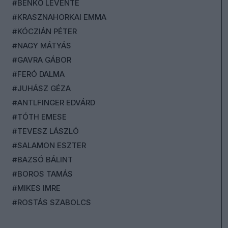
#BENKŐ LEVENTE
#KRASZNAHORKAI EMMA
#KÓCZIÁN PÉTER
#NAGY MÁTYÁS
#GAVRA GÁBOR
#FERÓ DALMA
#JUHÁSZ GÉZA
#ANTLFINGER EDVÁRD
#TÓTH EMESE
#TEVESZ LÁSZLÓ
#SALAMON ESZTER
#BAZSÓ BÁLINT
#BOROS TAMÁS
#MIKES IMRE
#ROSTÁS SZABOLCS