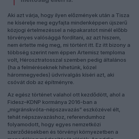
Aki azt várja, hogy ilyen előzmények után a Tisza
ne kísérelje meg egyfajta mindenképpen újszerű
közjogi értelmezéssel a népakaratot minél előbb
törvényes valósággá fordítani, az azt hiszem,
nem értette még meg, mi történt itt. Ez itt bizony a
többség szerint nem éppen Artemisz temploma
volt, Hérosztratosszal szemben pedig általános
(ha a felméréseknek hihetünk, közel
háromnegyedes) üdvrivalgás kíséri azt, aki
csóvát dob az építményre.
Az egész történet valahol ott kezdődött, ahol a
Fidesz–KDNP kormánya 2016-ban a
„migránskvóta-népszavazás” eszközével élt,
tehát népszavazáshoz, referendumhoz
folyamodott, hogy egyes nemzetközi
szerződésekben és törvényi környezetben a