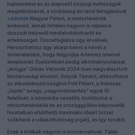
hajlamokkal és az alapvető közjogi méltóságok
megalázásával, a szokásjog és rend felrúgásával
vádolták
Magyar Pétert, a miniszterelnök
embereit, annak hirtelen nagyon is népesre
duzzadt helyeslő médiaholdudvarát és
értelmiségét. Összefoglalva úgy érvelnek,
Hérosztratosz úgy akarja beírni a nevét a
történelembe, hogy felgyújtja Artemisz istennő
templomát. Esetünkben pedig alkotmányozással
„kirúgja” Orbán Viktorék 2024-ben megválasztott
köztársasági elnökét, Sulyok Tamást, eltávolítaná
az Alkotmánybíróságból Polt Pétert, a fideszes
„lopás” avagy „vagyonátmentés” egyik fő
felelősét, a közmédia vezetőit, korlátozná a
miniszterelnökök és az országgyűlési képviselők
hivatalban eltölthető maximális idejét (ezzel
szűkítené a választhatóság jogát), és így tovább.
Ezek a kritikák nagyon is konzervatívak. Talán