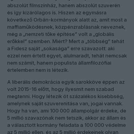
abszolút filmszínház, hanem abszolút szuverén
és így kizárólagos is. Hiszen az egymásra
következő Orbán-kormányok alatt az, amit most a
maffiaműködésnek, közpénzrablásnak neveznek,
még a „nemzeti tőke építése” volt a „globális
erőkkel” szemben. Miért? Mert a „többség” tehát
a Fidesz saját „sokasága” erre szavazott: aki
ezzel nem értett egyet, alulmaradt, tehát nemcsak
nem számít, hanem populista államfilozófiai
értelemben nem is létezik.
A liberális demokrácia egyik sarokköve éppen az
volt 2015-16 előtt, hogy ilyesmit nem szabad
megtenni. Hogy létezik öt százalékos kisebbség,
amelynek saját szuverenitása van, jogai vannak.
Hogy ha van, ami 100 000 állampolgár érdeke, de
5 millió szavazónak nem tetszik, akkor az állam és
a választott kormány feladata a 100 000 védelme
az 5 millió ellen, és az 5 millió érdekeinek olyan