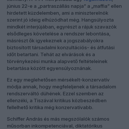
június 22-e a „partraszállás napja” a „maffia” ellen
hirdetett küzdelemben, ami a miniszterelnök
szerint jó ideig elhúzódhat még. Hangsúlyozta
mindkét interjújában, egyrészt a rájuk szavazók
elsődleges követelése a rendszer lebontása,
másrészt ők igyekeznek a jogszabályokra
biztosított társadalmi konzultációs- és átfutási
időt betartani. Tehát az elvárások és a
törvénykezési munka alapvető feltételeinek
betartása között egyensúlyoznának.
Ez egy meglehetősen mérsékelt-konzervatív
módja annak, hogy megfeleljenek a társadalom
rendszerváltó dühének. Ezzel szemben az
ellenzéki, a Tiszával kritikus közbeszédben
fellelhető kritika még konzervatívabb.
Schiffer András és más megszólalók számos
műsorban inkompetenciával, diktatórikus