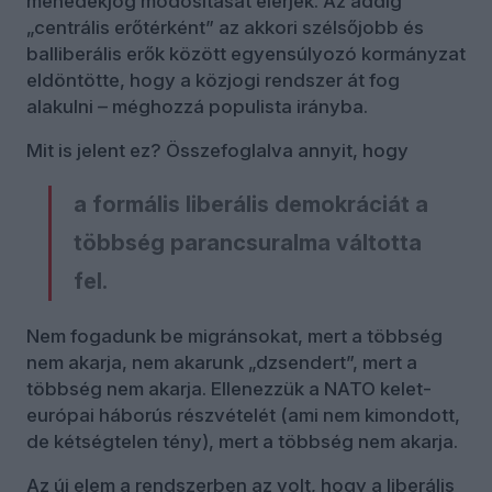
menedékjog módosítását elérjék. Az addig
„centrális erőtérként” az akkori szélsőjobb és
balliberális erők között egyensúlyozó kormányzat
eldöntötte, hogy a közjogi rendszer át fog
alakulni – méghozzá populista irányba.
Mit is jelent ez? Összefoglalva annyit, hogy
a formális liberális demokráciát a
többség parancsuralma váltotta
fel.
Nem fogadunk be migránsokat, mert a többség
nem akarja, nem akarunk „dzsendert”, mert a
többség nem akarja. Ellenezzük a NATO kelet-
európai háborús részvételét (ami nem kimondott,
de kétségtelen tény), mert a többség nem akarja.
Az új elem a rendszerben az volt, hogy a liberális