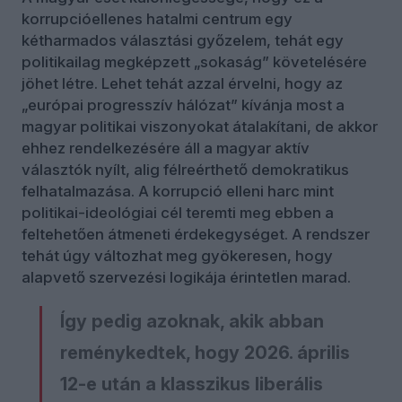
korrupcióellenes hatalmi centrum egy
kétharmados választási győzelem, tehát egy
politikailag megképzett „sokaság” követelésére
jöhet létre. Lehet tehát azzal érvelni, hogy az
„európai progresszív hálózat” kívánja most a
magyar politikai viszonyokat átalakítani, de akkor
ehhez rendelkezésére áll a magyar aktív
választók nyílt, alig félreérthető demokratikus
felhatalmazása. A korrupció elleni harc mint
politikai-ideológiai cél teremti meg ebben a
feltehetően átmeneti érdekegységet. A rendszer
tehát úgy változhat meg gyökeresen, hogy
alapvető szervezési logikája érintetlen marad.
Így pedig azoknak, akik abban
reménykedtek, hogy 2026. április
12-e után a klasszikus liberális