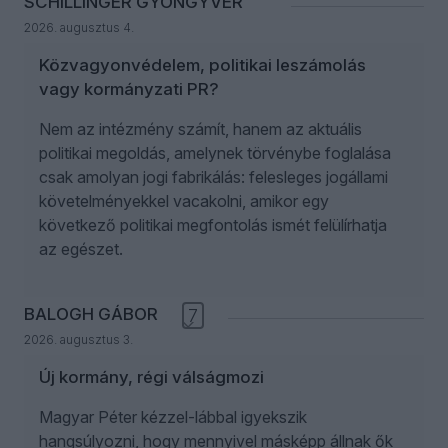
SCHILLINGER GYÖNGYVÉR
2026. augusztus 4.
Közvagyonvédelem, politikai leszámolás
vagy kormányzati PR?
Nem az intézmény számít, hanem az aktuális
politikai megoldás, amelynek törvénybe foglalása
csak amolyan jogi fabrikálás: felesleges jogállami
követelményekkel vacakolni, amikor egy
következő politikai megfontolás ismét felülírhatja
az egészet.
BALOGH GÁBOR
7
2026. augusztus 3.
Új kormány, régi válságmozi
Magyar Péter kézzel-lábbal igyekszik
hangsúlyozni, hogy mennyivel másképp állnak ők