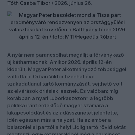
Tóth Csaba Tibor
/
2026. június 26.
A nyár nem parancsolhat megálljt a törvénykező
új kétharmadnak. Amikor 2026. április 12-én
kiderült, Magyar Péter alkotmányozó többséggel
váltotta le Orbán Viktor tizenhat éve
szakadatlanul tartó kormányzását, sejthető volt:
az elvárások óriásiak lesznek. És valóban: míg
korábban a nyári „uborkaszezon” a legtöbb
politika iránt érdeklődő magyar számára a
kikapcsolódást és az adásszünetet jelentette,
idén egészen más a helyzet. Ha az ember a
balatonlellei parttól a helyi Lidlig tartó rövid sétát
megteszi, egy-két nyaralóból még a harmincöt