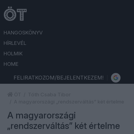
HANGOSKÖNYV
HÍRLEVÉL
HOLMIK
HOME
FELIRATKOZOM/BEJELENTKEZEM!
ÖT
Tóth Csaba Tibor
A magyarországi „rendszerváltás” két értelme
A magyarországi
„rendszerváltás” két értelme