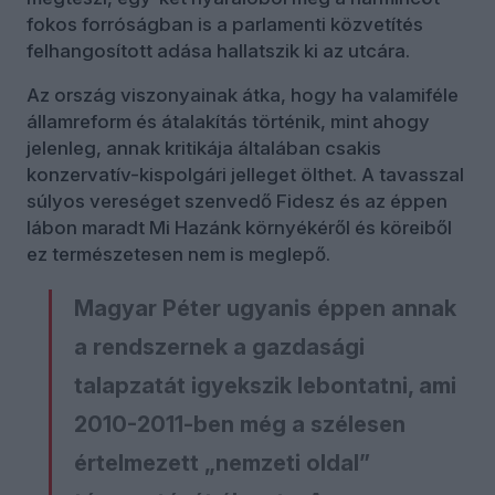
fokos forróságban is a parlamenti közvetítés
felhangosított adása hallatszik ki az utcára.
Az ország viszonyainak átka, hogy ha valamiféle
államreform és átalakítás történik, mint ahogy
jelenleg, annak kritikája általában csakis
konzervatív-kispolgári jelleget ölthet. A tavasszal
súlyos vereséget szenvedő Fidesz és az éppen
lábon maradt Mi Hazánk környékéről és köreiből
ez természetesen nem is meglepő.
Magyar Péter ugyanis éppen annak
a rendszernek a gazdasági
talapzatát igyekszik lebontatni, ami
2010-2011-ben még a szélesen
értelmezett „nemzeti oldal”