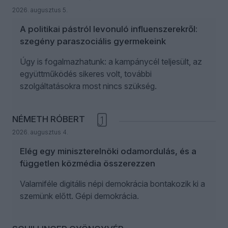
2026. augusztus 5.
A politikai pástról levonuló influenszerekről:
szegény paraszociális gyermekeink
Úgy is fogalmazhatunk: a kampánycél teljesült, az
együttműködés sikeres volt, további
szolgáltatásokra most nincs szükség.
NÉMETH RÓBERT
1
2026. augusztus 4.
Elég egy miniszterelnöki odamordulás, és a
független közmédia összerezzen
Valamiféle digitális népi demokrácia bontakozik ki a
szemünk előtt. Gépi demokrácia.