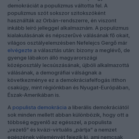
demokráciát a populizmus váltotta fel. A
populizmus szót sokszor szitokszóként
használták az Orbán-rendszerre, én viszont
inkább leíró jelleggel alkalmaznám. A populizmus
kialakulásának és népszerűvé válásának fő okait,
világos osztályelemzésben Nefelejcs Gergő már
elvégezte
a választás után: bizony a meglévő, de
gyenge lábakon álló magyarországi
középosztály lecsúszásának, újbóli alkalmazottá
válásának, a demográfiai válságnak a
következménye ez a demokráciafelfogás itthon
csakúgy, mint régiónkban és Nyugat-Európában,
Észak-Amerikában is.
A
populista demokrácia
a liberális demokráciától
sok minden mellett abban különbözik, hogy ott a
többség egyenlő az egésszel, a populista
„vezető” és kvázi-virtuális „pártja” a nemzet
egészének véleményét fejezik ki, ami nemcsak