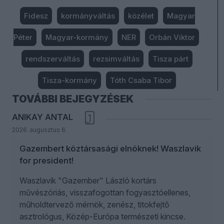
Fidesz
kormányváltás
közélet
Magyar
Péter
Magyar-kormány
NER
Orbán Viktor
rendszerváltás
rezsimváltás
Tisza párt
Tisza-kormány
Tóth Csaba Tibor
TOVÁBBI BEJEGYZÉSEK
ANIKAY ANTAL
1
2026. augusztus 6.
Gazembert köztársasági elnöknek! Waszlavik
for president!
Waszlavik "Gazember" László kortárs
művészóriás, visszafogottan fogyasztóellenes,
műholdtervező mérnök, zenész, titokfejtő
asztrológus, Közép-Európa természeti kincse.