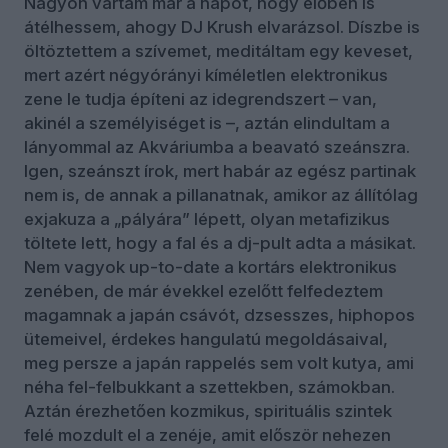
Nagyon vártam már a napot, hogy élőben is
átélhessem, ahogy DJ Krush elvarázsol. Díszbe is
öltöztettem a szívemet, meditáltam egy keveset,
mert azért négyórányi kíméletlen elektronikus
zene le tudja építeni az idegrendszert – van,
akinél a személyiséget is –, aztán elindultam a
lányommal az Akváriumba a beavató szeánszra.
Igen, szeánszt írok, mert habár az egész partinak
nem is, de annak a pillanatnak, amikor az állítólag
exjakuza a „pályára” lépett, olyan metafizikus
töltete lett, hogy a fal és a dj-pult adta a másikat.
Nem vagyok up-to-date a kortárs elektronikus
zenében, de már évekkel ezelőtt felfedeztem
magamnak a japán csávót, dzsesszes, hiphopos
ütemeivel, érdekes hangulatú megoldásaival,
meg persze a japán rappelés sem volt kutya, ami
néha fel-felbukkant a szettekben, számokban.
Aztán érezhetően kozmikus, spirituális szintek
felé mozdult el a zenéje, amit először nehezen