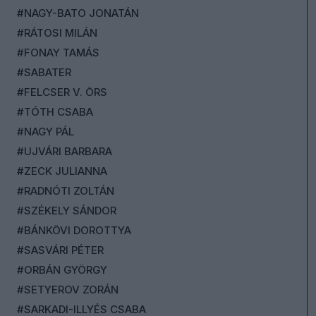
#NAGY-BATO JONATÁN
#RÁTOSI MILÁN
#FONAY TAMÁS
#SABATER
#FELCSER V. ÖRS
#TÓTH CSABA
#NAGY PÁL
#UJVÁRI BARBARA
#ZECK JULIANNA
#RADNÓTI ZOLTÁN
#SZÉKELY SÁNDOR
#BÁNKÖVI DOROTTYA
#SASVÁRI PÉTER
#ORBÁN GYÖRGY
#SETYEROV ZORÁN
#SARKADI-ILLYÉS CSABA