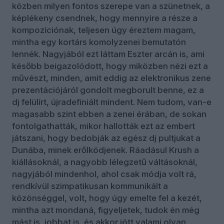
közben milyen fontos szerepe van a szünetnek, a
képlékeny csendnek, hogy mennyire a része a
kompozíciónak, teljesen úgy éreztem magam,
mintha egy kortárs komolyzenei bemutatón
lennék. Nagyjából ezt láttam Eszter arcán is, ami
később beigazolódott, hogy miközben nézi ezt a
művészt, minden, amit eddig az elektronikus zene
prezentációjáról gondolt megborult benne, ez a
dj felülírt, újradefiniált mindent. Nem tudom, van-e
magasabb szint ebben a zenei érában, de sokan
fontolgathatták, mikor hallották ezt az embert
játszani, hogy bedobják az egész dj pultjukat a
Dunába, minek erőlködjenek. Ráadásul Krush a
kiállásoknál, a nagyobb lélegzetű váltásoknál,
nagyjából mindenhol, ahol csak módja volt rá,
rendkívül szimpatikusan kommunikált a
közönséggel, volt, hogy úgy emelte fel a kezét,
mintha azt mondaná, figyeljetek, tudok én még
mást is, jobbat is, és akkor jött valami olyan