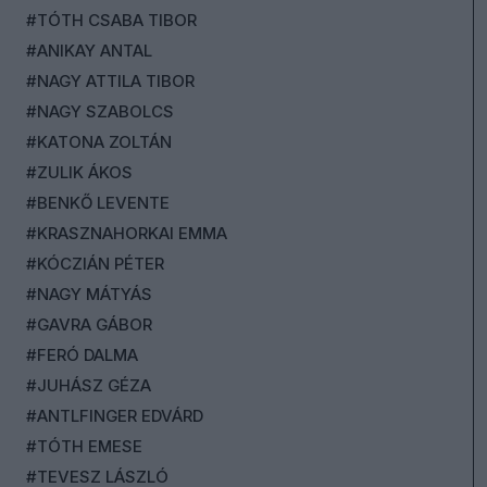
#TÓTH CSABA TIBOR
#ANIKAY ANTAL
#NAGY ATTILA TIBOR
#NAGY SZABOLCS
#KATONA ZOLTÁN
#ZULIK ÁKOS
#BENKŐ LEVENTE
#KRASZNAHORKAI EMMA
#KÓCZIÁN PÉTER
#NAGY MÁTYÁS
#GAVRA GÁBOR
#FERÓ DALMA
#JUHÁSZ GÉZA
#ANTLFINGER EDVÁRD
#TÓTH EMESE
#TEVESZ LÁSZLÓ