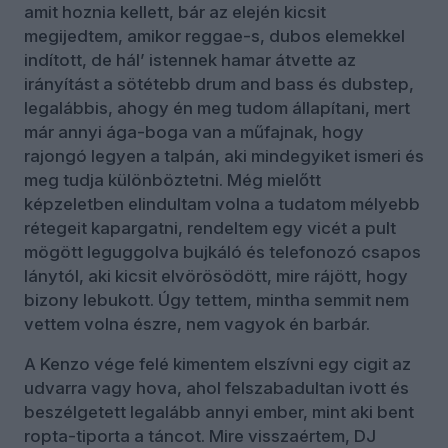
amit hoznia kellett, bár az elején kicsit
megijedtem, amikor reggae-s, dubos elemekkel
indított, de hál’ istennek hamar átvette az
irányítást a sötétebb drum and bass és dubstep,
legalábbis, ahogy én meg tudom állapítani, mert
már annyi ága-boga van a műfajnak, hogy
rajongó legyen a talpán, aki mindegyiket ismeri és
meg tudja különböztetni. Még mielőtt
képzeletben elindultam volna a tudatom mélyebb
rétegeit kapargatni, rendeltem egy vicét a pult
mögött leguggolva bujkáló és telefonozó csapos
lánytól, aki kicsit elvörösödött, mire rájött, hogy
bizony lebukott. Úgy tettem, mintha semmit nem
vettem volna észre, nem vagyok én barbár.
A Kenzo vége felé kimentem elszívni egy cigit az
udvarra vagy hova, ahol felszabadultan ivott és
beszélgetett legalább annyi ember, mint aki bent
ropta-tiporta a táncot. Mire visszaértem, DJ