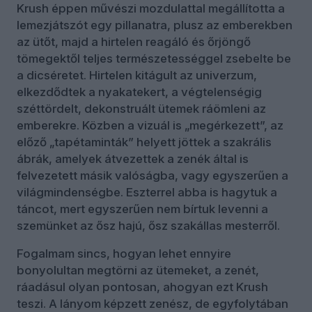
Krush éppen művészi mozdulattal megállította a
lemezjátszót egy pillanatra, plusz az emberekben
az ütőt, majd a hirtelen reagáló és őrjöngő
tömegektől teljes természetességgel zsebelte be
a dicséretet. Hirtelen kitágult az univerzum,
elkezdődtek a nyakatekert, a végtelenségig
széttördelt, dekonstruált ütemek ráömleni az
emberekre. Közben a vizuál is „megérkezett”, az
előző „tapétaminták” helyett jöttek a szakrális
ábrák, amelyek átvezettek a zenék által is
felvezetett másik valóságba, vagy egyszerűen a
világmindenségbe. Eszterrel abba is hagytuk a
táncot, mert egyszerűen nem bírtuk levenni a
szemünket az ősz hajú, ősz szakállas mesterről.
Fogalmam sincs, hogyan lehet ennyire
bonyolultan megtörni az ütemeket, a zenét,
ráadásul olyan pontosan, ahogyan ezt Krush
teszi. A lányom képzett zenész, de egyfolytában