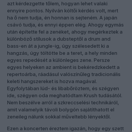
azt kérdezgette tőlem, hogyan lehet valaki
ennyire pontos. Nyilván költői kérdés volt, mert
ha ő nem tudja, én honnan is sejteném. A japán
csávó tudja, és ennyi éppen elég. Ahogy egymás
után építette fel a zenéket, ahogy megérkeztek a
különböző stílusok a dubsteptől a drum and
bass-en át a jungle-ig, úgy szélesedett ki a
hangzás, úgy töltötte be a teret, a hely minden
egyes repedését a különleges zene. Persze
egyes helyeken az ambient is bekéredzkedett a
repertoárba, ráadásul valószínűleg tradicionális
keleti hangszereket is hozva magával.
Egyfolytában lúd- és libabőröztem, és szégyen
ide, szégyen oda meghatódtam Krush tudásától.
Nem beszélve arról a szkreccselési technikáról,
amit valamelyik távoli bolygón sajátíthatott el
zeneileg nálunk sokkal műveltebb lényektől.
Ezen a koncerten éreztem igazán, hogy egy szett