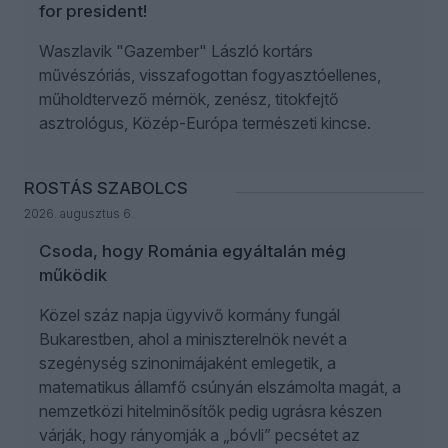
for president!
Waszlavik "Gazember" László kortárs
művészóriás, visszafogottan fogyasztóellenes,
műholdtervező mérnök, zenész, titokfejtő
asztrológus, Közép-Európa természeti kincse.
ROSTÁS SZABOLCS
2026. augusztus 6.
Csoda, hogy Románia egyáltalán még
működik
Közel száz napja ügyvivő kormány fungál
Bukarestben, ahol a miniszterelnök nevét a
szegénység szinonimájaként emlegetik, a
matematikus államfő csúnyán elszámolta magát, a
nemzetközi hitelminősítők pedig ugrásra készen
várják, hogy rányomják a „bóvli” pecsétet az