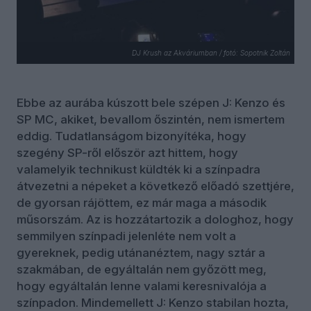
DJ Krush az Akváriumban / fotó: Sopotnik Zoltán
Ebbe az aurába kúszott bele szépen J: Kenzo és
SP MC, akiket, bevallom őszintén, nem ismertem
eddig. Tudatlanságom bizonyítéka, hogy
szegény SP-ről először azt hittem, hogy
valamelyik technikust küldték ki a színpadra
átvezetni a népeket a következő előadó szettjére,
de gyorsan rájöttem, ez már maga a második
műsorszám. Az is hozzátartozik a dologhoz, hogy
semmilyen színpadi jelenléte nem volt a
gyereknek, pedig utánanéztem, nagy sztár a
szakmában, de egyáltalán nem győzött meg,
hogy egyáltalán lenne valami keresnivalója a
színpadon. Mindemellett J: Kenzo stabilan hozta,