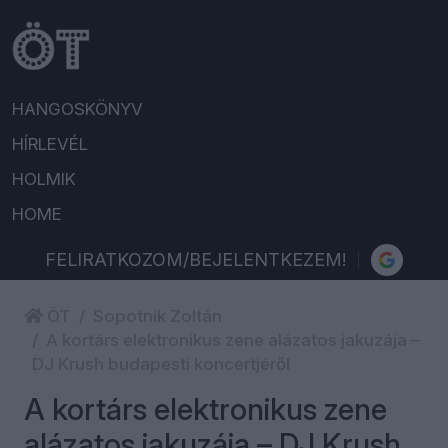
HANGOSKÖNYV
HÍRLEVÉL
HOLMIK
HOME
FELIRATKOZOM/BEJELENTKEZEM!
ÖT
Sopotnik Zoltán
A kortárs elektronikus zene alázatos jakuzája –
DJ Krush budapesti koncertjéről
A kortárs elektronikus zene
alázatos jakuzája – DJ Krush