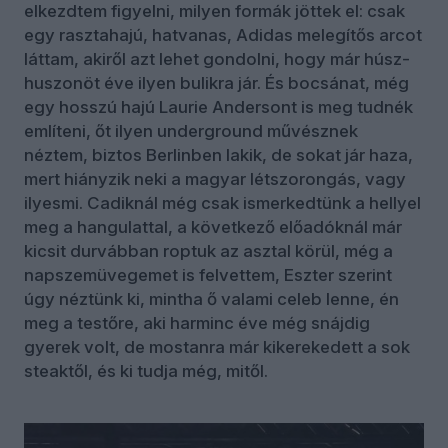
elkezdtem figyelni, milyen formák jöttek el: csak
egy rasztahajú, hatvanas, Adidas melegítős arcot
láttam, akiről azt lehet gondolni, hogy már húsz-
huszonöt éve ilyen bulikra jár. És bocsánat, még
egy hosszú hajú Laurie Andersont is meg tudnék
említeni, őt ilyen underground művésznek
néztem, biztos Berlinben lakik, de sokat jár haza,
mert hiányzik neki a magyar létszorongás, vagy
ilyesmi. Cadiknál még csak ismerkedtünk a hellyel
meg a hangulattal, a következő előadóknál már
kicsit durvábban roptuk az asztal körül, még a
napszemüvegemet is felvettem, Eszter szerint
úgy néztünk ki, mintha ő valami celeb lenne, én
meg a testőre, aki harminc éve még snájdig
gyerek volt, de mostanra már kikerekedett a sok
steaktől, és ki tudja még, mitől.