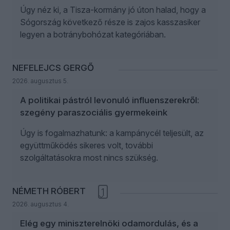
Úgy néz ki, a Tisza-kormány jó úton halad, hogy a
Sógország következő része is zajos kasszasiker
legyen a botránybohózat kategóriában.
NEFELEJCS GERGŐ
2026. augusztus 5.
A politikai pástról levonuló influenszerekről:
szegény paraszociális gyermekeink
Úgy is fogalmazhatunk: a kampánycél teljesült, az
együttműködés sikeres volt, további
szolgáltatásokra most nincs szükség.
NÉMETH RÓBERT
1
2026. augusztus 4.
Elég egy miniszterelnöki odamordulás, és a