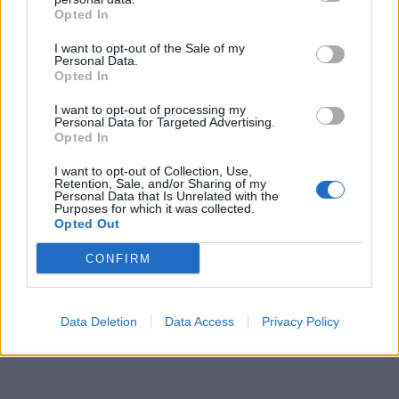
Opted In
Borítókép: DJ Krush az Akvárium klubban,
I want to opt-out of the Sale of my
Budapesten, 2025. szeptember 23-án / fotó:
Personal Data.
Opted In
Sopotnik Eszter Amália
I want to opt-out of processing my
Personal Data for Targeted Advertising.
Opted In
I want to opt-out of Collection, Use,
Retention, Sale, and/or Sharing of my
Personal Data that Is Unrelated with the
Purposes for which it was collected.
Opted Out
Kommentek
CONFIRM
Bejelentkezés
Data Deletion
Data Access
Privacy Policy