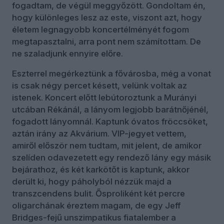
fogadtam, de végül meggyőzött. Gondoltam én,
hogy különleges lesz az este, viszont azt, hogy
életem legnagyobb koncertélményét fogom
megtapasztalni, arra pont nem számítottam. De
ne szaladjunk ennyire előre.
Eszterrel megérkeztünk a fővárosba, még a vonat
is csak négy percet késett, velünk voltak az
istenek. Koncert előtt lebútoroztunk a Murányi
utcában Rékánál, a lányom legjobb barátnőjénél,
fogadott lányomnál. Kaptunk óvatos fröccsöket,
aztán irány az Akvárium. VIP-jegyet vettem,
amiről először nem tudtam, mit jelent, de amikor
szelíden odavezetett egy rendező lány egy másik
bejárathoz, és két karkötőt is kaptunk, akkor
derült ki, hogy páholyból nézzük majd a
transzcendens bulit. Ősproliként két percre
oligarchának éreztem magam, de egy Jeff
Bridges-fejű unszimpatikus fiatalember a