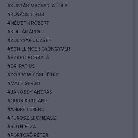
#KUSTÁN MAGYARI ATTILA
#KOVÁCS TIBOR
#NÉMETH RÓBERT
#KOLLÁR ÁRPÁD
#ZDENYÁK JÓZSEF
#SCHILLINGER GYÖNGYVÉR
#SZABÓ BORBÁLA
#DR. RATIUS
#DOBROWIECKI PÉTER
#MÁTÉ GERGŐ
#JÁNOSSY ANDRÁS
#ORCSIK ROLAND
#ANDRÉ FERENC
#PUROSZ LEONIDASZ
#RÓTH ELZA
#PORTÖRŐ PÉTER