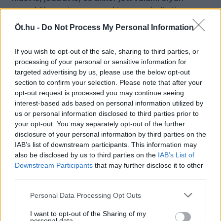
megoldás, amire nem senki nem számított.
Öt.hu -
Do Not Process My Personal Information
Nem láttam még egy ilyen dj-t, aki ennyire össze
akart volna kacsintani a közönségével, nem
If you wish to opt-out of the sale, sharing to third parties, or
mellesleg olyat sem láttam, akinek a mozdulatait
processing of your personal or sensitive information for
ennyire lekövette volna a hallgatóság.
targeted advertising by us, please use the below opt-out
Szétnéztem, és mosolygó, elismerően bólogató,
section to confirm your selection. Please note that after your
néha pedig könnyező embereket láttam, még a
opt-out request is processed you may continue seeing
szigorú be- és kidobó srácnak is megenyhültek a
interest-based ads based on personal information utilized by
vonásai. Persze emberünk a végére azért
us or personal information disclosed to third parties prior to
megpihent, az utolsó két számnál letette szépen
your opt-out. You may separately opt-out of the further
disclosure of your personal information by third parties on the
a fejhallgatót, és a régi idők emlékére még
IAB’s list of downstream participants. This information may
előhúzta az őrület-hiphopot. Majd alázatos szelfi
also be disclosed by us to third parties on the
IAB’s List of
a közönséggel, és lassan, de nagyon lassan, mi,
Downstream Participants
that may further disclose it to other
egyszeri lelkek, mehettünk vissza a hétköznap
third parties.
pánikszobáiba.
Personal Data Processing Opt Outs
I want to opt-out of the Sharing of my
personal data.