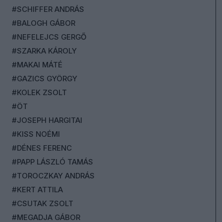
#SCHIFFER ANDRÁS
#BALOGH GÁBOR
#NEFELEJCS GERGŐ
#SZARKA KÁROLY
#MAKAI MÁTÉ
#GAZICS GYÖRGY
#KOLEK ZSOLT
#ÖT
#JOSEPH HARGITAI
#KISS NOÉMI
#DÉNES FERENC
#PAPP LÁSZLÓ TAMÁS
#TOROCZKAY ANDRÁS
#KERT ATTILA
#CSUTAK ZSOLT
#MEGADJA GÁBOR