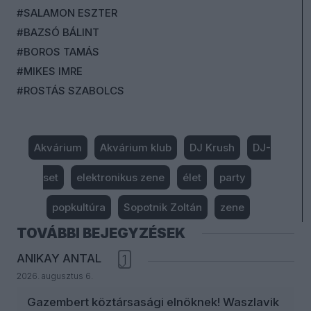
#SALAMON ESZTER
#BAZSÓ BÁLINT
#BOROS TAMÁS
#MIKES IMRE
#ROSTÁS SZABOLCS
Akvárium
Akvárium klub
DJ Krush
DJ-
set
elektronikus zene
élet
party
popkultúra
Sopotnik Zoltán
zene
TOVÁBBI BEJEGYZÉSEK
ANIKAY ANTAL
1
2026. augusztus 6.
Gazembert köztársasági elnöknek! Waszlavik