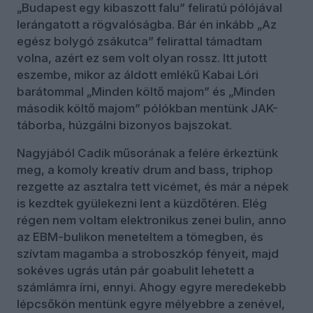
„Budapest egy kibaszott falu” feliratú pólójával
lerángatott a rögvalóságba. Bár én inkább „Az
egész bolygó zsákutca” felirattal támadtam
volna, azért ez sem volt olyan rossz. Itt jutott
eszembe, mikor az áldott emlékű Kabai Lóri
barátommal „Minden költő majom” és „Minden
második költő majom” pólókban mentünk JAK-
táborba, húzgálni bizonyos bajszokat.
Nagyjából Cadik műsorának a felére érkeztünk
meg, a komoly kreatív drum and bass, triphop
rezgette az asztalra tett vicémet, és már a népek
is kezdtek gyülekezni lent a küzdőtéren. Elég
régen nem voltam elektronikus zenei bulin, anno
az EBM-bulikon meneteltem a tömegben, és
szívtam magamba a stroboszkóp fényeit, majd
sokéves ugrás után pár goabulit lehetett a
számlámra írni, ennyi. Ahogy egyre meredekebb
lépcsőkön mentünk egyre mélyebbre a zenével,