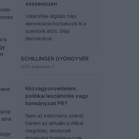
összerezzen
árom
Valamiféle digitális népi
 Jones
demokrácia bontakozik ki a
szemünk előtt. Gépi
demokrácia.
o’s
gy
rt
SCHILLINGER GYÖNGYVÉR
2026. augusztus 4.
Közvagyonvédelem,
ient
politikai leszámolás vagy
kormányzati PR?
a pop
Nem az intézmény számít,
 arra
hanem az aktuális politikai
megoldás, amelynek
anúgy
törvénybe foglalása csak