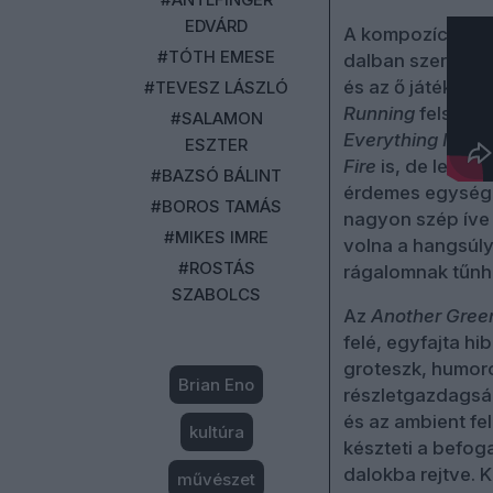
EDVÁRD
A kompozíciók kö
#TÓTH EMESE
dalban szerepel,
és az ő játéka ö
#TEVESZ LÁSZLÓ
Running
felszaba
#SALAMON
Everything Merg
ESZTER
Fire
is, de lehet
#BAZSÓ BÁLINT
érdemes egységek
#BOROS TAMÁS
nagyon szép íve 
#MIKES IMRE
volna a hangsúly
#ROSTÁS
rágalomnak tűnh
SZABOLCS
Az
Another Gree
felé, egyfajta hi
groteszk, humor
Brian Eno
részletgazdagsá
és az ambient fe
kultúra
készteti a befoga
dalokba rejtve. 
művészet