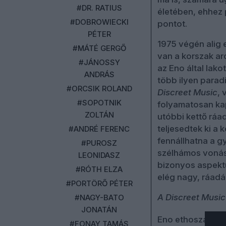
#DR. RATIUS
életében, ehhez 
#DOBROWIECKI
pontot.
PÉTER
1975 végén alig 
#MÁTÉ GERGŐ
van a korszak ar
#JÁNOSSY
az Eno által lako
ANDRÁS
több ilyen para
#ORCSIK ROLAND
Discreet Music
, 
#SOPOTNIK
folyamatosan kap
ZOLTÁN
utóbbi kettő ráa
teljesedtek ki a
#ANDRÉ FERENC
fennállhatna a g
#PUROSZ
szélhámos vonás
LEONIDASZ
bizonyos aspektus
#RÓTH ELZA
elég nagy, ráadá
#PORTÖRŐ PÉTER
A Discreet Music
#NAGY-BATO
JONATÁN
Eno ethoszának l
#FONAY TAMÁS