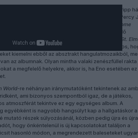
zül nagyon nehéz bármelyiket kiemelni. Robert Fripp h
 a rengeteg különleges árnyalat közül talán csak Percy
sszetéveszthetetlen. Ha felmerül az album, az
I’ll Come
dultsága és a külön jelzőket, méltatást nem igénylő
es With The Night
mindig eszembe jutnak, néha a
St. Elm
, hogy holnap mást mondanék. Egyébként sem biztos, ho
et kiemelni ebből az absztrakt hangulatmozaikból, me
van az albumnak. Olyan mintha valaki zenészfüllel rakta
okat a megfelelő helyekre, akkor is, ha Eno esetében ez
et.
n World
-re néhányan iránymutatóként tekintenek az amb
bridként, ami bizonyos szempontból igaz, de a játékos,
os atmoszférát tekintve ez egy egységes album. A
g egyébként is nagyobb hangsúlyt kap a hallgatáskor 
lé mutató részek súlyozásánál, közben pedig újra és újra
dót, hogy önkéntelenül is új kapcsolatokat találjon a
Kicsit hasonló módon, a megrendezett baleseteket ugy