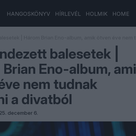
HANGOSKÖNYV
HÍRLEVÉL
HOLMIK
HOME
lesetek | Három Brian Eno-album, amik ötven éve nem t
dezett balesetek |
Brian Eno-album, am
 éve nem tudnak
i a divatból
25. december 6.