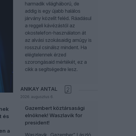
harmadik világháború, de
addig is egy újabb halálos
járvány közelít feléd. Ráadásul
a reggeli kávézástól az
okostelefon-használaton át
az alvási szokásaidig amúgy is
rosszul csinálsz mindent. Ha
elégtelennek érzed
szorongásaid mértékét, ez a
cikk a segítségedre lesz.
ANIKAY ANTAL
2
2026. augusztus 6.
Gazembert köztársasági
snek
elnöknek! Waszlavik for
t és
president!
en a
Waszlavik „Gazember” László