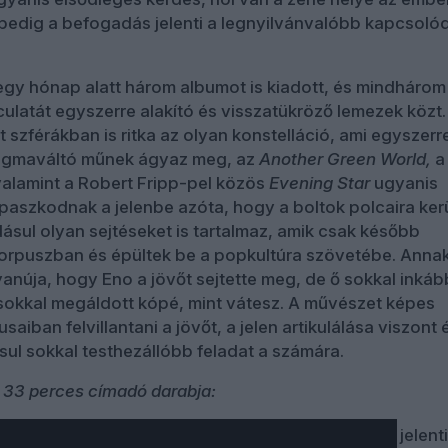
pedig a befogadás jelenti a legnyilvánvalóbb kapcsoló
egy hónap alatt három albumot is kiadott, és mindhárom
culatát egyszerre alakító és visszatükröző lemezek közt
tt szférákban is ritka az olyan konstelláció, ami egyszerr
digmaváltó műnek ágyaz meg, az
Another Green World,
a
valamint a Robert Fripp-pel közös
Evening Star
ugyanis
aszkodnak a jelenbe azóta, hogy a boltok polcaira kerü
dásul olyan sejtéseket is tartalmaz, amik csak később
 korpuszban és épültek be a popkultúra szövetébe. Annak
yanúja, hogy Eno a jövőt sejtette meg, de ő sokkal inká
okkal megáldott kópé, mint vátesz. A művészet képes
aiban felvillantani a jövőt, a jelen artikulálása viszont
sul sokkal testhezállóbb feladat a számára.
 33 perces címadó darabja:
egfontosabb forrását a londoni avantgárd közeg jelenti