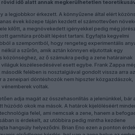
 rövid idő alatt annak megkerülhetetlen teoretikusá
 a legjobbkor érkezett. A könnyűzene által elért közön
vanas évek közepe táján kezdett el számottevően növek
ele kilőtt, a megnövekedett igényekkel pedig még jórés
tt garnitúra próbált lépést tartani. Egyfajta kegyelmi
abból a szempontból, hogy rengeteg experimentális an
 nélkül a szűrőn, amik aztán könnyen eljutottak egy
s közönséghez, az ő számukra pedig a zene határainak
át világuk kiszélesedésével esett egybe. Frank Zappa mé
második felében is nosztalgiával gondolt vissza arra a
r a zeneipari döntéshozók nem hipszter közgazdászok,
 vénemberek voltak.
letően adja magát az összehasonlítás a jelenünkkel, bár 
t húzódó okok ma mások. A határok kijelöléséért minde
 technológia felel, ami nemcsak a zene, hanem a befoga
ásában is érdekelt, az utóbbira pedig mintha kezdene
jta hangsúly helyeződni. Brian Eno ezen a ponton érde
gyanis elsődleges kérdés, hol van a zene helye az embe