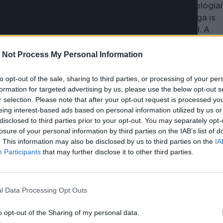
ait folytatta. Innen származtathatók azok a technológiai
nek a működési elvét továbbvitte, vagy akár maga is
ogy tette például az összekötött Revox magnókkal. A
ó szívélyes viszonya is jól ismert, ahogy az is, hogy a
tétikáját képes az adott munkakörnyezetre alkalmazni,
 Not Process My Personal Information
lyen környezetről, és ez az integrációs képesség a telje
vonul.
to opt-out of the sale, sharing to third parties, or processing of your per
formation for targeted advertising by us, please use the below opt-out s
és fura. Az őt producerként alkalmazó Coldplay nem az,
r selection. Please note that after your opt-out request is processed y
átéve, ez semmit sem von le a Coldplay zenéjének
eing interest-based ads based on personal information utilized by us or
ról viszont annál többet mond el, hogy egy mainstrea
disclosed to third parties prior to your opt-out. You may separately opt-
losure of your personal information by third parties on the IAB’s list of
 számára nem idegen környezet.
. This information may also be disclosed by us to third parties on the
IA
Participants
that may further disclose it to other third parties.
ökéletesen passzolt, de az inkább volt egy „barátság
 kapcsolat, ami hosszú távon az alapelveiről való teljes
ondásába torkollott volna, ahogy az is valószínű, hogy
 a „nem zenész” címkék és a véletlen igába hajtása mögö
l Data Processing Opt Outs
zik. A Roxy Music után aztán maradt a szólókarrier, jött
n lemezek.
o opt-out of the Sharing of my personal data.