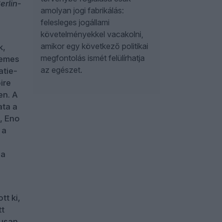
erlin-
amolyan jogi fabrikálás:
felesleges jogállami
követelményekkel vacakolni,
amikor egy következő politikai
k,
megfontolás ismét felülírhatja
demes
az egészet.
atie-
ire
en. A
ata a
, Eno
 a
 a
tt ki,
tt
kusan