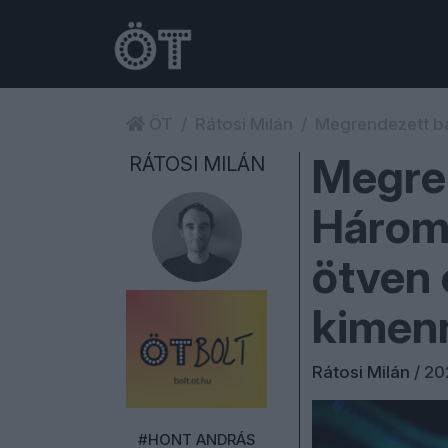
ÖT
Rátosi Milán
Megrendezett ba
Megren
RÁTOSI MILÁN
Három 
ötven
kimenn
Rátosi Milán
/
20
#HONT ANDRÁS