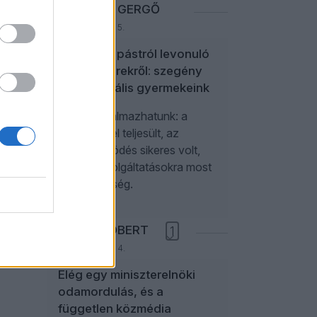
NEFELEJCS GERGŐ
ilágát
2026. augusztus 5.
A politikai pástról levonuló
influenszerekről: szegény
paraszociális gyermekeink
tt
Úgy is fogalmazhatunk: a
ípusú
kampánycél teljesült, az
ezhez.
együttműködés sikeres volt,
további szolgáltatásokra most
dmáig
nincs szükség.
egies
a
ntos
NÉMETH RÓBERT
1
gy
2026. augusztus 4.
Elég egy miniszterelnöki
odamordulás, és a
független közmédia