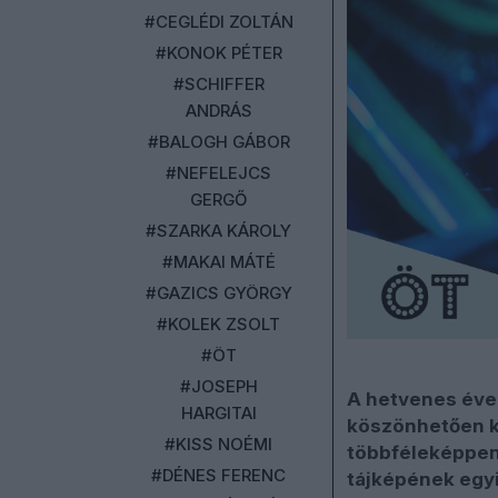
#CEGLÉDI ZOLTÁN
#KONOK PÉTER
#SCHIFFER
ANDRÁS
#BALOGH GÁBOR
#NEFELEJCS
GERGŐ
#SZARKA KÁROLY
#MAKAI MÁTÉ
#GAZICS GYÖRGY
#KOLEK ZSOLT
#ÖT
#JOSEPH
A hetvenes éve
HARGITAI
köszönhetően ké
#KISS NOÉMI
többféleképpen 
#DÉNES FERENC
tájképének egyi