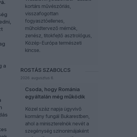
vá.
kortárs művészóriás,
visszafogottan
ség
fogyasztóellenes,
edni,
műholdtervező mérnök,
zt
zenész, titokfejtő asztrológus,
Közép-Európa természeti
yag
kincse.
g a
ROSTÁS SZABOLCS
z
2026. augusztus 6.
Csoda, hogy Románia
egyáltalán még működik
a
n
Közel száz napja ügyvivő
dás
kormány fungál Bukarestben,
ahol a miniszterelnök nevét a
kes
szegénység szinonimájaként
rek