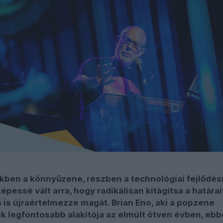
kben a könnyűzene, részben a technológiai fejlődé
pessé vált arra, hogy radikálisan kitágítsa a határai
is újraértelmezze magát. Brian Eno, aki a popzene
k legfontosabb alakítója az elmúlt ötven évben, ebb