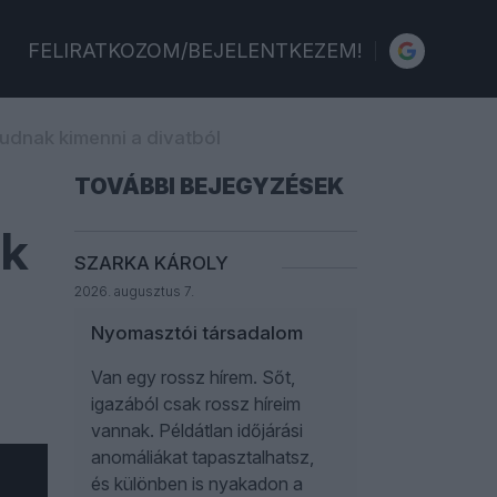
FELIRATKOZOM/BEJELENTKEZEM!
udnak kimenni a divatból
TOVÁBBI BEJEGYZÉSEK
ik
SZARKA KÁROLY
2026. augusztus 7.
Nyomasztói társadalom
Van egy rossz hírem. Sőt,
igazából csak rossz híreim
vannak. Példátlan időjárási
anomáliákat tapasztalhatsz,
és különben is nyakadon a