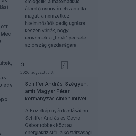
emlegetik, a matematikus
dási
államfő csúnyán elszámolta
magát, a nemzetközi
hitelminősítők pedig ugrásra
 ott
készen várják, hogy
. Még
rányomják a „bóvli” pecsétet
e
az ország gazdaságára.
ltek,
ÖT
4
2026. augusztus 6.
 is
Schiffer András: Szégyen,
bb egy
amit Magyar Péter
kormányzás címén művel
 épp
A Közelkép nyári kiadásában
Schiffer András és Gavra
Gábor többek közt az
,
energiakrízisről, a köztársasági