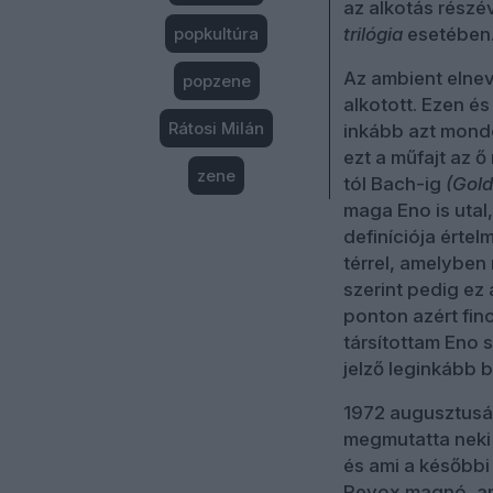
az alkotás részév
popkultúra
trilógia
esetében
Az ambient elnev
popzene
alkotott. Ezen é
Rátosi Milán
inkább azt mond
ezt a műfajt az ő
zene
tól Bach-ig
(Gold
maga Eno is utal,
definíciója érte
térrel, amelyben 
szerint pedig ez 
ponton azért fin
társítottam Eno
jelző leginkább b
1972 augusztusáb
megmutatta neki a
és ami a későbbi
Revox magnó, ami