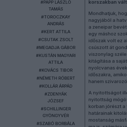
korszakban vált
#PAPP LÁSZLÓ
TAMÁS
Mondhatjuk, hogy
#TOROCZKAY
nagyjából a hat
ANDRÁS
a zeneipar bevét
#KERT ATTILA
egy máshoz szoko
#CSUTAK ZSOLT
időszak volt ez 
csúszott át gond
#MEGADJA GÁBOR
viszonylag széle
#KUSTÁN MAGYARI
kitágítása a saj
ATTILA
nyolcvanas évek 
#KOVÁCS TIBOR
időszakra, amiko
#NÉMETH RÓBERT
hanem szivarozó
#KOLLÁR ÁRPÁD
A nyitottságot il
#ZDENYÁK
nyitottság mögöt
JÓZSEF
korban jórészt a
#SCHILLINGER
határainak kitol
GYÖNGYVÉR
mostanság másfa
#SZABÓ BORBÁLA
ma is, számára u