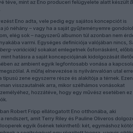
é téve, mint az Eno produceri felügyelete alatt készült
B
.
ezést Eno adta, vele pedig egy sajátos koncepciót is
s a jó néhány – vagy ha a saját gyűjteményemre gondolo
om, elég sok – nagyszerű albumon túl azonban nem ér
 nyakába varrni. Egységes definíciója valójában nincs, S
berg-variációk)
sokakat emlegetnek ősforrásként, előbb
 mint hatásra a saját koncepciójának kidolgozását illető
lmében az ambient egyik legfontosabb vonása a kapcsol
megszólal. A műfaj elnevezése is nyilvánvalóan utal erre
a típusú zene egyszerre része és alakítója a térnek. Ezen
oman visszautalnék arra, mikor szélhámos vonásokat
 személyéhez, hozzátéve, hogy egy művész esetében ez
ók.
an Robert Fripp ellátogatott Eno otthonába, aki
 rendszert, amit Terry Riley és Pauline Oliveros dolgozo
 looperek egyik ősének tekinthető: két, egymáshoz kötö
knek a segítségével egy rögzített loopra, vagyis cikli