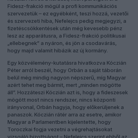
Fidesz-frakció mögül a profi kommunikációs
szervezetük – ez egyébként, teszi hozzá, vezetői
és szervezeti hiba, Nefelejcs pedig megjegyzi, a
fizetéscsökkentések után még kevesebb pénz
lesz az apparátusra, a Fidesz-frakció politikusai
„ellebegnek” a nyáron, és jön a csodavárás,
hogy majd valamit hibázik az új kormány.
Egy közvélemény-kutatásra hivatkozva Kóczián
Péter arról beszél, hogy Orbán a saját táborán
belül még mindig nagyon népszerű, míg Magyar
azért tehet meg bármit, mert „minden mögötte
áll”. Hozzáteszi Kóczián azt is, hogy a fideszesek
mögött most nincs rendszer, nincs központi
irányvonal, Orbán hagyja, hogy előkerüljenek a
panaszok. Kóczián rátér arra az esetre, amikor
Magyar a Parlamentben kijelentette, hogy
Toroczkai fogja vezetni a végrehajtásokat
vizsgáló bizottságot – Nefelejcs szerint ebből az