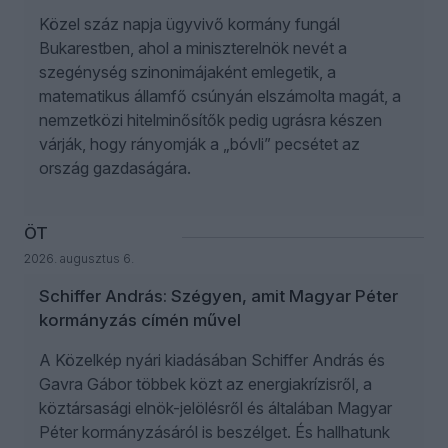
Közel száz napja ügyvivő kormány fungál
Bukarestben, ahol a miniszterelnök nevét a
szegénység szinonimájaként emlegetik, a
matematikus államfő csúnyán elszámolta magát, a
nemzetközi hitelminősítők pedig ugrásra készen
várják, hogy rányomják a „bóvli” pecsétet az
ország gazdaságára.
ÖT
2026. augusztus 6.
Schiffer András: Szégyen, amit Magyar Péter
kormányzás címén művel
A Közelkép nyári kiadásában Schiffer András és
Gavra Gábor többek közt az energiakrízisről, a
köztársasági elnök-jelölésről és általában Magyar
Péter kormányzásáról is beszélget. És hallhatunk