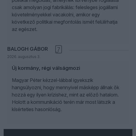
politikai megoldás, amelynek törvénybe foglalása
csak amolyan jogi fabrikálás: felesleges jogállami
követelményekkel vacakolni, amikor egy
következő politikai megfontolás ismét felülírhatja
az egészet.
BALOGH GÁBOR
7
2026. augusztus 3.
Új kormány, régi válságmozi
Magyar Péter kézzel-lábbal igyekszik
hangsúlyozni, hogy mennyivel másképp állnak ők
hozzá egy ilyen krízishez, mint az előző hatalom.
Holott a kommunikáció terén már most látszik a
kísérteties hasonlóság.