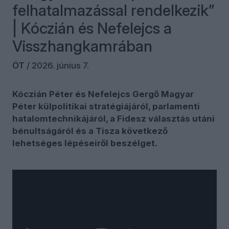
felhatalmazással rendelkezik”
| Kóczián és Nefelejcs a
Visszhangkamrában
ÖT
/
2026. június 7.
Kóczián Péter és Nefelejcs Gergő Magyar
Péter külpolitikai stratégiájáról, parlamenti
hatalomtechnikájáról, a Fidesz választás utáni
bénultságáról és a Tisza következő
lehetséges lépéseiről beszélget.
Kóczián Péter a Trianon-évforduló kapcsán
elmondott, nem szokványos Magyar-beszéddel
kezdi. Nefelejcs Gergő szerint is provokatív a
beszéd, még „Orbánhoz képest is kemény