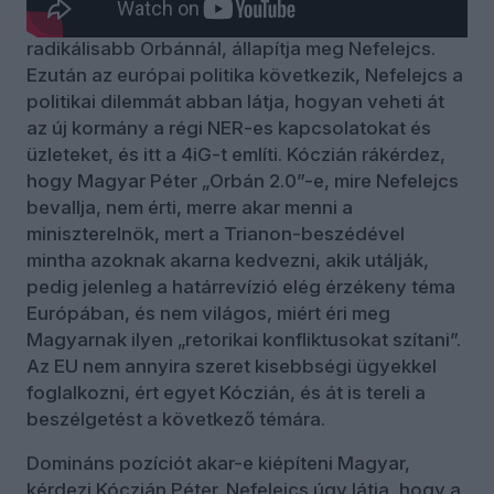
szöveg” hangzott el. Retorikailag Magyar
radikálisabb Orbánnál, állapítja meg Nefelejcs.
Ezután az európai politika következik, Nefelejcs a
politikai dilemmát abban látja, hogyan veheti át
az új kormány a régi NER-es kapcsolatokat és
üzleteket, és itt a 4iG-t említi. Kóczián rákérdez,
hogy Magyar Péter „Orbán 2.0”-e, mire Nefelejcs
bevallja, nem érti, merre akar menni a
miniszterelnök, mert a Trianon-beszédével
mintha azoknak akarna kedvezni, akik utálják,
pedig jelenleg a határrevízió elég érzékeny téma
Európában, és nem világos, miért éri meg
Magyarnak ilyen „retorikai konfliktusokat szítani”.
Az EU nem annyira szeret kisebbségi ügyekkel
foglalkozni, ért egyet Kóczián, és át is tereli a
beszélgetést a következő témára.
Domináns pozíciót akar-e kiépíteni Magyar,
kérdezi Kóczián Péter. Nefelejcs úgy látja, hogy a