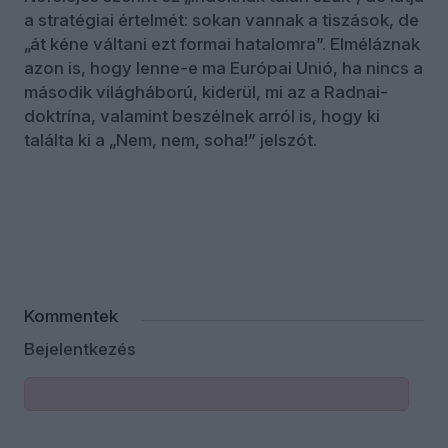
a stratégiai értelmét: sokan vannak a tiszások, de
„át kéne váltani ezt formai hatalomra”. Elméláznak
azon is, hogy lenne-e ma Európai Unió, ha nincs a
második világháború, kiderül, mi az a Radnai-
doktrína, valamint beszélnek arról is, hogy ki
találta ki a „Nem, nem, soha!” jelszót.
Kommentek
Bejelentkezés