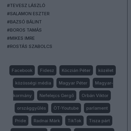
#TEVESZ LÁSZLÓ
#SALAMON ESZTER
#BAZSÓ BÁLINT
#BOROS TAMÁS
#MIKES IMRE
#ROSTÁS SZABOLCS
Facebook
Fidesz
Kóczián Péter
közélet
közösségi média
Magyar Péter
Magyar-
kormány
Nefelejcs Gergő
Orbán Viktor
országgyűlés
ÖT-Youtube
parlament
Pride
Radnai Márk
TikTok
Tisza párt