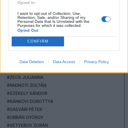
Opted In
#PORTÖRŐ PÉTER
#NAGY-BATO JONATÁN
I want to opt-out of Collection, Use,
Retention, Sale, and/or Sharing of my
#RÁTOSI MILÁN
Personal Data that Is Unrelated with the
Purposes for which it was collected.
#FONAY TAMÁS
Opted Out
#SABATER
CONFIRM
#FELCSER V. ÖRS
#TÓTH CSABA
#NAGY PÁL
Data Deletion
Data Access
Privacy Policy
#UJVÁRI BARBARA
#ZECK JULIANNA
#RADNÓTI ZOLTÁN
#SZÉKELY SÁNDOR
#BÁNKÖVI DOROTTYA
#SASVÁRI PÉTER
#ORBÁN GYÖRGY
#SETYEROV ZORÁN