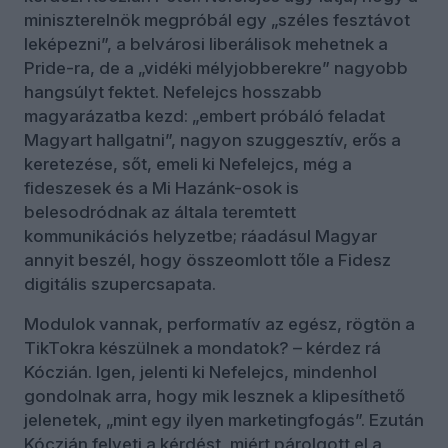
miniszterelnök megpróbál egy „széles fesztávot
leképezni”, a belvárosi liberálisok mehetnek a
Pride-ra, de a „vidéki mélyjobberekre” nagyobb
hangsúlyt fektet. Nefelejcs hosszabb
magyarázatba kezd: „embert próbáló feladat
Magyart hallgatni”, nagyon szuggesztív, erős a
keretezése, sőt, emeli ki Nefelejcs, még a
fideszesek és a Mi Hazánk-osok is
belesodródnak az általa teremtett
kommunikációs helyzetbe; ráadásul Magyar
annyit beszél, hogy összeomlott tőle a Fidesz
digitális szupercsapata.
Modulok vannak, performatív az egész, rögtön a
TikTokra készülnek a mondatok? – kérdez rá
Kóczián. Igen, jelenti ki Nefelejcs, mindenhol
gondolnak arra, hogy mik lesznek a klipesíthető
jelenetek, „mint egy ilyen marketingfogás”. Ezután
Kóczián felveti a kérdést, miért párolgott el a