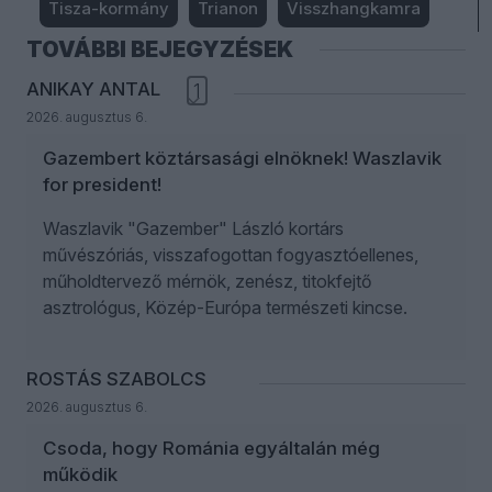
Tisza-kormány
Trianon
Visszhangkamra
TOVÁBBI BEJEGYZÉSEK
ANIKAY ANTAL
1
2026. augusztus 6.
Gazembert köztársasági elnöknek! Waszlavik
for president!
Waszlavik "Gazember" László kortárs
művészóriás, visszafogottan fogyasztóellenes,
műholdtervező mérnök, zenész, titokfejtő
asztrológus, Közép-Európa természeti kincse.
ROSTÁS SZABOLCS
2026. augusztus 6.
Csoda, hogy Románia egyáltalán még
működik