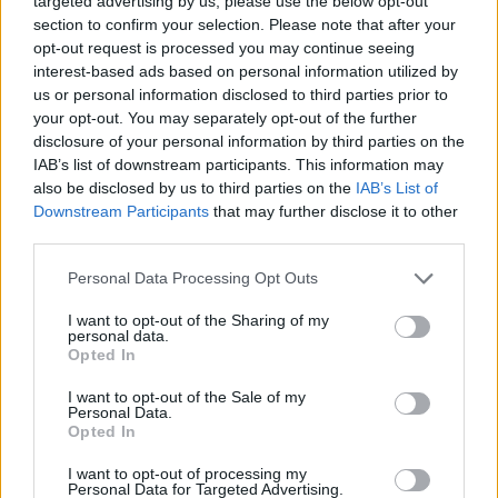
targeted advertising by us, please use the below opt-out
#KUSTÁN MAGYARI ATTILA
section to confirm your selection. Please note that after your
opt-out request is processed you may continue seeing
#KOVÁCS TIBOR
interest-based ads based on personal information utilized by
#NÉMETH RÓBERT
us or personal information disclosed to third parties prior to
#KOLLÁR ÁRPÁD
your opt-out. You may separately opt-out of the further
disclosure of your personal information by third parties on the
#ZDENYÁK JÓZSEF
IAB’s list of downstream participants. This information may
#SCHILLINGER GYÖNGYVÉR
also be disclosed by us to third parties on the
IAB’s List of
#SZABÓ BORBÁLA
Downstream Participants
that may further disclose it to other
third parties.
#DR. RATIUS
#DOBROWIECKI PÉTER
Personal Data Processing Opt Outs
#MÁTÉ GERGŐ
I want to opt-out of the Sharing of my
#JÁNOSSY ANDRÁS
personal data.
Opted In
#ORCSIK ROLAND
#SOPOTNIK ZOLTÁN
I want to opt-out of the Sale of my
Personal Data.
#ANDRÉ FERENC
Opted In
#PUROSZ LEONIDASZ
I want to opt-out of processing my
#RÓTH ELZA
Personal Data for Targeted Advertising.