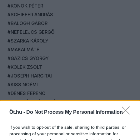
#KONOK PÉTER
#SCHIFFER ANDRÁS
#BALOGH GÁBOR
#NEFELEJCS GERGŐ
#SZARKA KÁROLY
#MAKAI MÁTÉ
#GAZICS GYÖRGY
#KOLEK ZSOLT
#JOSEPH HARGITAI
#KISS NOÉMI
#DÉNES FERENC
#PAPP LÁSZLÓ TAMÁS
#TOROCZKAY ANDRÁS
Öt.hu -
Do Not Process My Personal Information
#KERT ATTILA
If you wish to opt-out of the sale, sharing to third parties, or
#CSUTAK ZSOLT
processing of your personal or sensitive information for
#MEGADJA GÁBOR