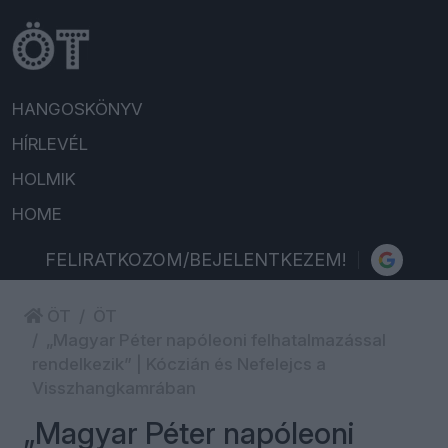
HANGOSKÖNYV
HÍRLEVÉL
HOLMIK
HOME
FELIRATKOZOM/BEJELENTKEZEM!
ÖT
ÖT
„Magyar Péter napóleoni felhatalmazással
rendelkezik” | Kóczián és Nefelejcs a
Visszhangkamrában
„Magyar Péter napóleoni