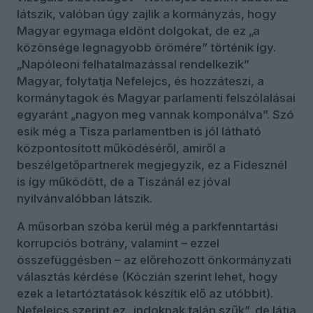
látszik, valóban úgy zajlik a kormányzás, hogy
Magyar egymaga eldönt dolgokat, de ez „a
közönsége legnagyobb örömére” történik így.
„Napóleoni felhatalmazással rendelkezik”
Magyar, folytatja Nefelejcs, és hozzáteszi, a
kormánytagok és Magyar parlamenti felszólalásai
egyaránt „nagyon meg vannak komponálva”. Szó
esik még a Tisza parlamentben is jól látható
központosított működéséről, amiről a
beszélgetőpartnerek megjegyzik, ez a Fidesznél
is így működött, de a Tiszánál ez jóval
nyilvánvalóbban látszik.
A műsorban szóba kerül még a parkfenntartási
korrupciós botrány, valamint – ezzel
összefüggésben – az előrehozott önkormányzati
választás kérdése (Kóczián szerint lehet, hogy
ezek a letartóztatások készítik elő az utóbbit).
Nefelejcs szerint ez „indoknak talán szűk”, de látja