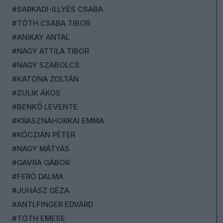
#SARKADI-ILLYÉS CSABA
#TÓTH CSABA TIBOR
#ANIKAY ANTAL
#NAGY ATTILA TIBOR
#NAGY SZABOLCS
#KATONA ZOLTÁN
#ZULIK ÁKOS
#BENKŐ LEVENTE
#KRASZNAHORKAI EMMA
#KÓCZIÁN PÉTER
#NAGY MÁTYÁS
#GAVRA GÁBOR
#FERÓ DALMA
#JUHÁSZ GÉZA
#ANTLFINGER EDVÁRD
#TÓTH EMESE