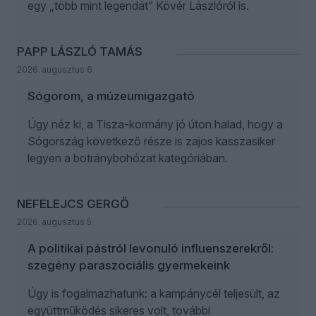
egy „több mint legendát” Kövér Lászlóról is.
PAPP LÁSZLÓ TAMÁS
2026. augusztus 6.
Sógorom, a múzeumigazgató
Úgy néz ki, a Tisza-kormány jó úton halad, hogy a
Sógország következő része is zajos kasszasiker
legyen a botránybohózat kategóriában.
NEFELEJCS GERGŐ
2026. augusztus 5.
A politikai pástról levonuló influenszerekről:
szegény paraszociális gyermekeink
Úgy is fogalmazhatunk: a kampánycél teljesült, az
együttműködés sikeres volt, további