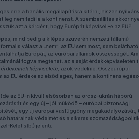
ges erre a banális megállapításra kitérni, hiszen nyilván
tileg nem fedi le a kontinenst. A szembeállítás akkor ny
esszük azt a kérdést, hogy Európát képviseli-e az EU?
épés, mind pedig a kilépés szuverén nemzeti (állami)
a formális válasz a „nem”: az EU sem most, sem belátható
entálhatja Európát, az európai államok összességét. Ami
almánál fogva megtehet, az a saját érdekképviseletén t
i érdekeinek képviselete
, azok védelme. Összeurópai
 az EU érdeke az elsődleges, hanem a kontinens egés
(de az EU-n kívül) elsősorban az orosz–ukrán háború
lezárását és egy új – jól működő – európai biztonsági
építését, egy új európai vasfüggöny megakadályozását,
ső határainak védelmét és a sikeres szomszédságpoliti
el-Kelet stb.) jelenti.