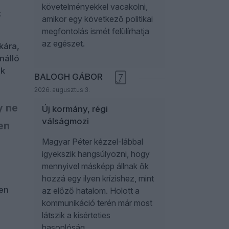
követelményekkel vacakolni,
t
amikor egy következő politikai
megfontolás ismét felülírhatja
az egészet.
kára,
nálló
ak
BALOGH GÁBOR
7
2026. augusztus 3.
y ne
Új kormány, régi
válságmozi
en
Magyar Péter kézzel-lábbal
igyekszik hangsúlyozni, hogy
mennyivel másképp állnak ők
hozzá egy ilyen krízishez, mint
ben
az előző hatalom. Holott a
kommunikáció terén már most
látszik a kísérteties
hasonlóság.