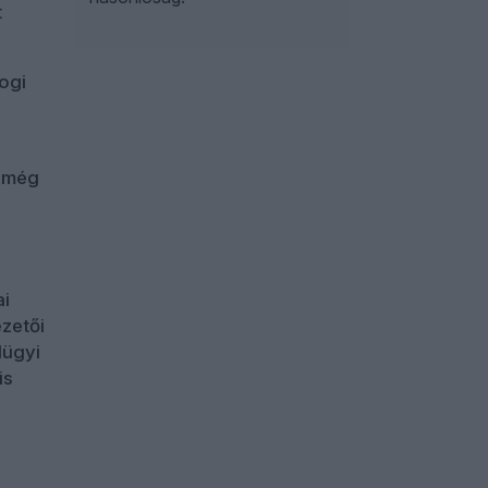
t
ogi
e még
ai
zetői
lügyi
is