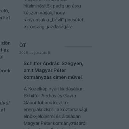
hitelminősítők pedig ugrásra
való,
készen várják, hogy
erhet
rányomják a „bóvli” pecsétet
az ország gazdaságára.
 időn
ÖT
t az
2026. augusztus 6.
úl
Schiffer András: Szégyen,
amit Magyar Péter
zének
kormányzás címén művel
A Közelkép nyári kiadásában
Schiffer András és Gavra
Gábor többek közt az
kívül
energiakrízisről, a köztársasági
kát
elnök-jelölésről és általában
Magyar Péter kormányzásáról