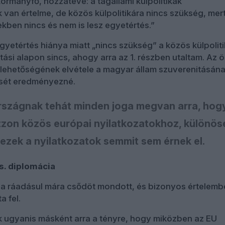
kormányfő, hozzátéve: a tagállami külpolitikák
 van értelme, de közös külpolitikára nincs szükség, mer
kben nincs és nem is lesz egyetértés.”
yetértés hiánya miatt „nincs szükség” a közös külpoliti
ási alapon sincs, ahogy arra az 1. részben utaltam. Az ö
ka lehetőségének elvétele a magyar állam szuverenitásán
sét eredményezné.
szágnak tehát minden joga megvan arra, hog
zzon közös európai nyilatkozatokhoz, különös
 ezek a nyilatkozatok semmit sem érnek el.
s. diplomácia
ája ráadásul mára csődöt mondott, és bizonyos értelem
 fel.
 ugyanis másként arra a tényre, hogy miközben az EU