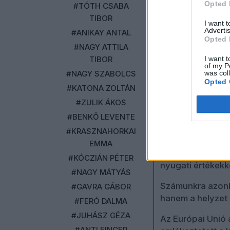
Opted 
lesz az USA-hoz 
#TÓTH CSABA
utópikus célt nem
TIBOR
I want 
racionalitásnak:
Advertis
#ANIKAY ANTAL
Opted 
#NAGY ATTILA
EU (birodalmi) k
TIBOR
I want t
of my P
„A 27 tagállamból
#NAGY SZABOLCS
was col
Opted 
Európai Unió külü
#KATONA ZOLTÁN
Államok venezuel
#ZULIK ÁKOS
között.”
#BENKŐ LEVENTE
A magyar kormány
#KRASZNAHORKAI
nyilatkozatok ka
EMMA
alapon, hogy Mag
#KÓCZIÁN PÉTER
nyugati értékekke
#NAGY MÁTYÁS
Számunkra azonb
#GAVRA GÁBOR
hanem a helyzet é
#FERÓ DALMA
#JUHÁSZ GÉZA
Az Európai Unió 
#ANTLFINGER