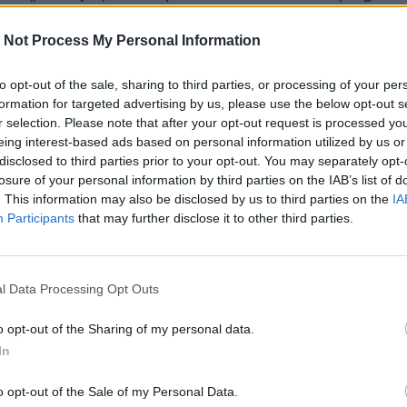
nry Kissinger. Erre meglepő módon egyszerre két jó válas
, b) minket.
 Not Process My Personal Information
relnök szerint „Mindig ott lebegett egy kísértés,
to opt-out of the sale, sharing to third parties, or processing of your per
egy birodalomban összefogni a hajdani Róma területeit,
formation for targeted advertising by us, please use the below opt-out s
Bizánc, Nagy Károly, Ottó, Napóleon, Hitler, más-más
r selection. Please note that after your opt-out request is processed y
degyik európai egységről álmodozott. És ez ma is így 
eing interest-based ads based on personal information utilized by us or
en az önálló nemzeti lét és a birodalmi gondolat.”
disclosed to third parties prior to your opt-out. You may separately opt-
losure of your personal information by third parties on the IAB’s list of
móniára törő birodalmi kísérletek eddig mind elbuktak,
. This information may also be disclosed by us to third parties on the
IA
került egy központból irányított birodalommá szervezni
Participants
that may further disclose it to other third parties.
tás szempontjából ez nem is lehet magyar érdek.
a gondolkodás, mely szerint Európa
l Data Processing Opt Outs
tásához az EU-birodalom szuverenitását kell
o opt-out of the Sharing of my personal data.
teni.
In
o opt-out of the Sale of my Personal Data.
lfogadni azt a tényt, hogy az EU belátható időn belül ne