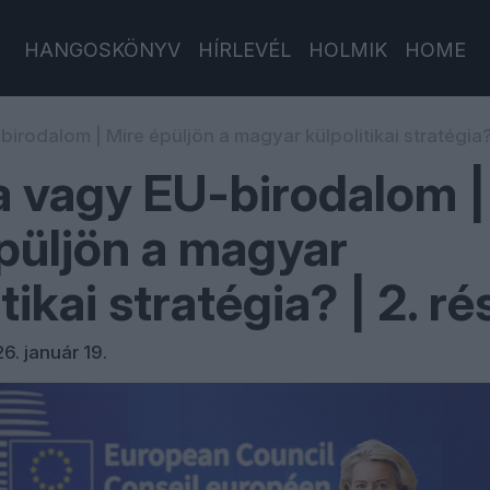
HANGOSKÖNYV
HÍRLEVÉL
HOLMIK
HOME
rodalom | Mire épüljön a magyar külpolitikai stratégia? 
 vagy EU-birodalom |
püljön a magyar
tikai stratégia? | 2. ré
6. január 19.