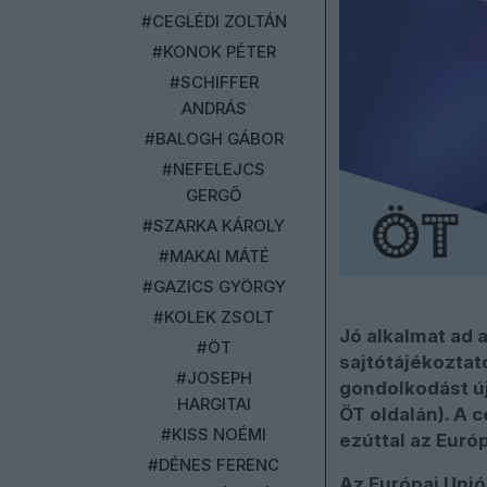
#CEGLÉDI ZOLTÁN
#KONOK PÉTER
#SCHIFFER
ANDRÁS
#BALOGH GÁBOR
#NEFELEJCS
GERGŐ
#SZARKA KÁROLY
#MAKAI MÁTÉ
#GAZICS GYÖRGY
#KOLEK ZSOLT
Jó alkalmat ad 
#ÖT
sajtótájékoztató
#JOSEPH
gondolkodást új
HARGITAI
ÖT oldalán). A 
#KISS NOÉMI
ezúttal az Euró
#DÉNES FERENC
Az Európai Uni