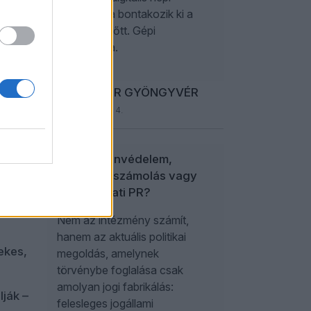
demokrácia bontakozik ki a
szemünk előtt. Gépi
ra.
demokrácia.
SCHILLINGER GYÖNGYVÉR
2026. augusztus 4.
sült
áírók
Közvagyonvédelem,
politikai leszámolás vagy
n az
kormányzati PR?
ve a
Nem az intézmény számít,
hanem az aktuális politikai
ekes,
megoldás, amelynek
törvénybe foglalása csak
amolyan jogi fabrikálás:
ják –
felesleges jogállami