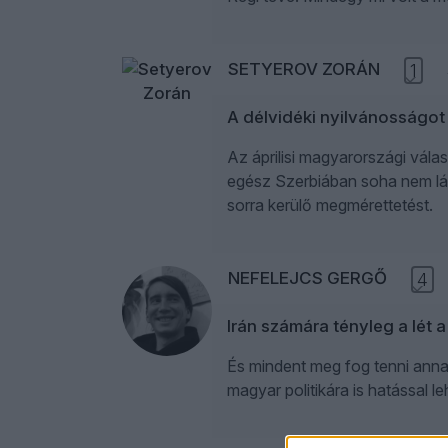
SETYEROV ZORÁN
1
A délvidéki nyilvánosságot
Az áprilisi magyarországi vála
egész Szerbiában soha nem lát
sorra kerülő megmérettetést.
NEFELEJCS GERGŐ
4
Irán számára tényleg a lét a
És mindent meg fog tenni annak
magyar politikára is hatással le