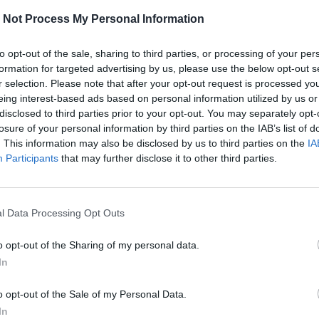
 Not Process My Personal Information
to opt-out of the sale, sharing to third parties, or processing of your per
formation for targeted advertising by us, please use the below opt-out s
damutató erejére, azt hiszem, a magyar vízilabda az egyik le
r selection. Please note that after your opt-out request is processed y
ínekben, amellett erős érv már a számos doktorátus is, de le
eing interest-based ads based on personal information utilized by us or
val átlag feletti intelligenciájukról, alázatukról, emberségükről
disclosed to third parties prior to your opt-out. You may separately opt-
losure of your personal information by third parties on the IAB’s list of
. This information may also be disclosed by us to third parties on the
IA
Participants
that may further disclose it to other third parties.
Mire épüljön a magyar külpolitikai stratégia? | 2. rész
l Data Processing Opt Outs
összeurópai érdekek képviseletében, de kimondottan az árko
omszédsági viszonyokhoz járult hozzá.
o opt-out of the Sharing of my personal data.
In
o opt-out of the Sale of my Personal Data.
In