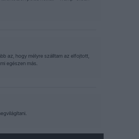
b az, hogy mélyre szálltam az elfojtott,
ami egészen más.
gvilágítani.