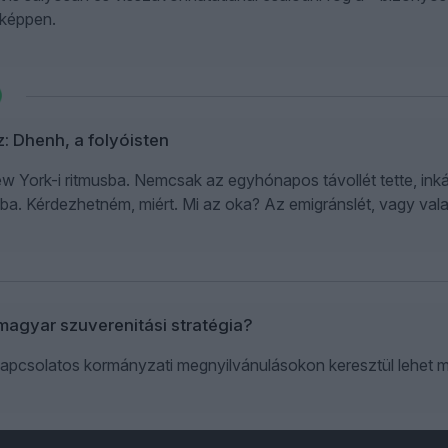
képpen.
z: Dhenh, a folyóisten
 York-i ritmusba. Nemcsak az egyhónapos távollét tette, inkáb
a. Kérdezhetném, miért. Mi az oka? Az emigránslét, vagy val
 magyar szuverenitási stratégia?
kapcsolatos kormányzati megnyilvánulásokon keresztül lehet me