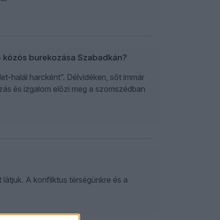
lsó közös burekozása Szabadkán?
et-halál harcként”. Délvidéken, sőt immár
kozás és izgalom előzi meg a szomszédban
átjuk. A konfliktus térségünkre és a