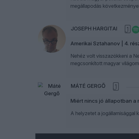
megállapodás következménye
JOSEPH HARGITAI
1
Amerikai Sztahanov | 4. rés
Nehéz volt visszazökkeni a New
megcsonkított magyar világomb
MÁTÉ GERGŐ
1
Miért nincs jó állapotban a
A helyzetet a jogállamisággal 