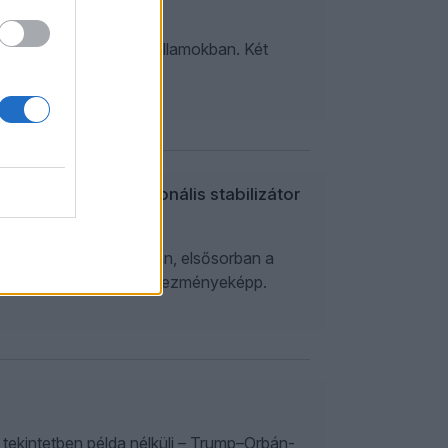
töredezett Egyesült Államokban. Két
.
i kerékkötőből regionális stabilizátor
 – az utóbbi hónapokban, elsősorban a
nök megválasztása következményeképp.
s tekintetben példa nélküli – Trump–Orbán-