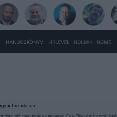
HANGOSKÖNYV
HÍRLEVÉL
HOLMIK
HOME
gyar forradalom
mondanivaló, megunták az emberek. Ez a Fidesz mély problémáj