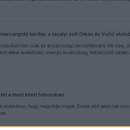
 marcangoló kérdés: a tavalyi volt Orbán és Vučić uto
sztásokat nem csak az anyaországi nemzettársaink élik meg „él
ott élénk érdeklődés, intenzív kiváncsiság, felfokozott vára
 tét a most kitört háborúban
 érdekében, hogy megvédje magát. Ennek első jeleit már most l
het.