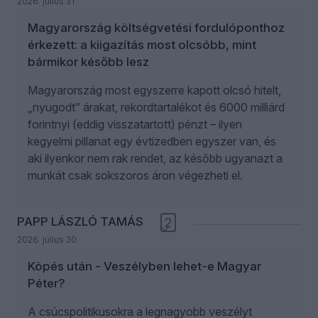
2026. július 31.
Magyarország költségvetési fordulóponthoz
érkezett: a kiigazítás most olcsóbb, mint
bármikor később lesz
Magyarország most egyszerre kapott olcsó hitelt,
„nyugodt” árakat, rekordtartalékot és 6000 milliárd
forintnyi (eddig visszatartott) pénzt – ilyen
kegyelmi pillanat egy évtizedben egyszer van, és
aki ilyenkor nem rak rendet, az később ugyanazt a
munkát csak sokszoros áron végezheti el.
PAPP LÁSZLÓ TAMÁS
2
2026. július 30.
Köpés után - Veszélyben lehet-e Magyar
Péter?
A csúcspolitikusokra a legnagyobb veszélyt