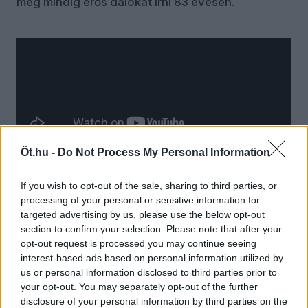
még mindig erős dalokat írni 83 évesen.
A
The Boys of Dungeon Lane
nem fedezett fel új
dolgokat, inkább egy
időskori, nosztalgikus
életösszegzés, amelyben Paul
Öt.hu -
Do Not Process My Personal Information
McCartney visszanéz arra az útra,
amely Liverpool egyik kis utcájából
If you wish to opt-out of the sale, sharing to third parties, or
processing of your personal or sensitive information for
a világ legnagyobb
targeted advertising by us, please use the below opt-out
section to confirm your selection. Please note that after your
koncertszínpadaiig vezetett.
opt-out request is processed you may continue seeing
interest-based ads based on personal information utilized by
És talán éppen ezért működik ilyen jól: nem a
us or personal information disclosed to third parties prior to
legendát halljuk benne, hanem az embert. Egy
your opt-out. You may separately opt-out of the further
disclosure of your personal information by third parties on the
bölcs, megható és meglepően erős késői album,