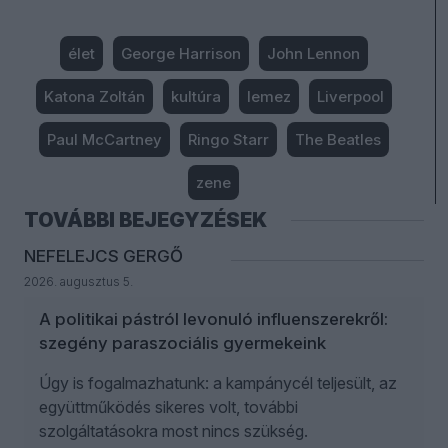
élet
George Harrison
John Lennon
Katona Zoltán
kultúra
lemez
Liverpool
Paul McCartney
Ringo Starr
The Beatles
zene
TOVÁBBI BEJEGYZÉSEK
NEFELEJCS GERGŐ
2026. augusztus 5.
A politikai pástról levonuló influenszerekről:
szegény paraszociális gyermekeink
Úgy is fogalmazhatunk: a kampánycél teljesült, az
együttműködés sikeres volt, további
szolgáltatásokra most nincs szükség.