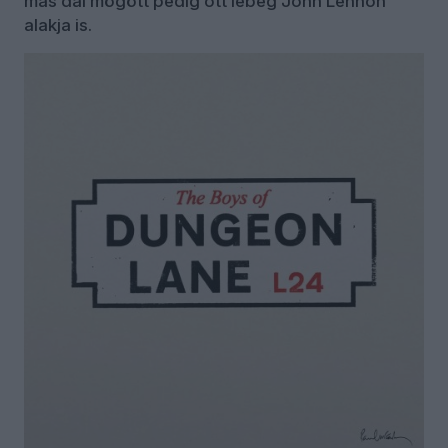
más dal mögött pedig ott lebeg John Lennon
alakja is.