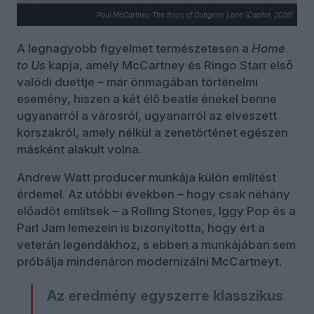
Paul McCartney The Boys of Dungeon Lane (Capitol, 2026)
A legnagyobb figyelmet természetesen a
Home
to Us
kapja, amely McCartney és Ringo Starr első
valódi duettje – már önmagában történelmi
esemény, hiszen a két élő beatle énekel benne
ugyanarról a városról, ugyanarról az elveszett
korszakról, amely nélkül a zenetörténet egészen
másként alakult volna.
Andrew Watt producer munkája külön említést
érdemel. Az utóbbi években – hogy csak néhány
előadót említsek – a Rolling Stones, Iggy Pop és a
Parl Jam lemezein is bizonyította, hogy ért a
veterán legendákhoz, s ebben a munkájában sem
próbálja mindenáron modernizálni McCartneyt.
Az eredmény egyszerre klasszikus