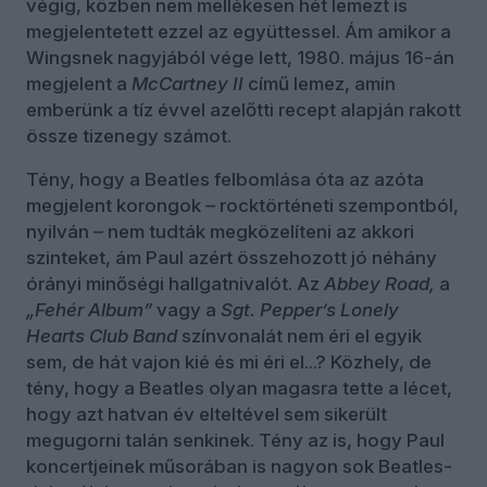
végig, közben nem mellékesen hét lemezt is
megjelentetett ezzel az együttessel. Ám amikor a
Wingsnek nagyjából vége lett, 1980. május 16-án
megjelent a
McCartney
II
című lemez, amin
emberünk a tíz évvel azelőtti recept alapján rakott
össze tizenegy számot.
Tény, hogy a Beatles felbomlása óta az azóta
megjelent korongok – rocktörténeti szempontból,
nyilván – nem tudták megközelíteni az akkori
szinteket, ám Paul azért összehozott jó néhány
órányi minőségi hallgatnivalót. Az
Abbey Road,
a
„Fehér Album”
vagy a
Sgt. Pepper’s Lonely
Hearts Club Band
színvonalát nem éri el egyik
sem, de hát vajon kié és mi éri el...? Közhely, de
tény, hogy a Beatles olyan magasra tette a lécet,
hogy azt hatvan év elteltével sem sikerült
megugorni talán senkinek. Tény az is, hogy Paul
koncertjeinek műsorában is nagyon sok Beatles-