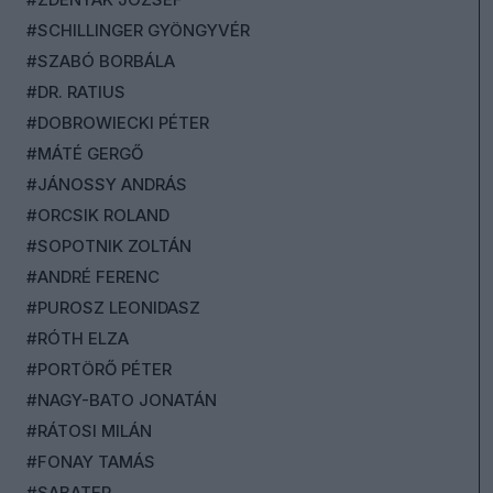
#SCHILLINGER GYÖNGYVÉR
#SZABÓ BORBÁLA
#DR. RATIUS
#DOBROWIECKI PÉTER
#MÁTÉ GERGŐ
#JÁNOSSY ANDRÁS
#ORCSIK ROLAND
#SOPOTNIK ZOLTÁN
#ANDRÉ FERENC
#PUROSZ LEONIDASZ
#RÓTH ELZA
#PORTÖRŐ PÉTER
#NAGY-BATO JONATÁN
#RÁTOSI MILÁN
#FONAY TAMÁS
#SABATER