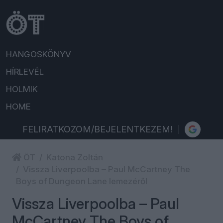
HANGOSKÖNYV
HÍRLEVÉL
HOLMIK
HOME
FELIRATKOZOM/BEJELENTKEZEM!
ÖT
Katona Zoltán
Vissza Liverpoolba – Paul McCartney The
Boys of Dungeon Lane lemezéről
Vissza Liverpoolba – Paul
McCartney The Boys of