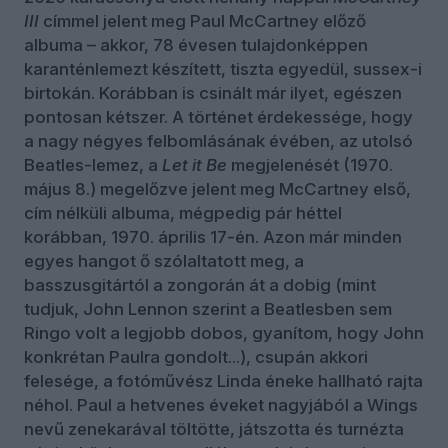
III
címmel jelent meg Paul McCartney
előző
albuma – akkor, 78 évesen tulajdonképpen
karanténlemezt készített, tiszta egyedül, sussex-i
birtokán. Korábban is csinált már ilyet, egészen
pontosan kétszer. A történet érdekessége, hogy
a nagy négyes felbomlásának évében, az utolsó
Beatles-lemez, a
Let it Be
megjelenését (1970.
május 8.) megelőzve jelent meg McCartney első,
cím nélküli albuma, mégpedig pár héttel
korábban, 1970. április 17-én. Azon már minden
egyes hangot ő szólaltatott meg, a
basszusgitártól a zongorán át a dobig (mint
tudjuk, John Lennon szerint a Beatlesben sem
Ringo volt a legjobb dobos, gyanítom, hogy John
konkrétan Paulra gondolt...), csupán akkori
felesége, a fotóművész Linda éneke hallható rajta
néhol. Paul a hetvenes éveket nagyjából a Wings
nevű zenekarával töltötte, játszotta és turnézta