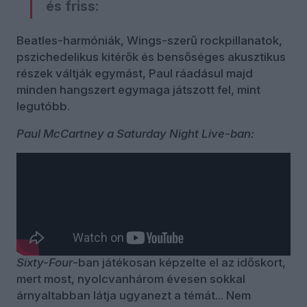
és friss:
Beatles-harmóniák, Wings-szerű rockpillanatok,
pszichedelikus kitérők és bensőséges akusztikus
részek váltják egymást, Paul ráadásul majd
minden hangszert egymaga játszott fel, mint
legutóbb.
Paul McCartney a Saturday Night Live-ban:
Az album második fele még erősebb. A
Never
Know
és különösen a
Life Can Be Hard
már az
öregedésről, a veszteségekről és az idő
múlásáról beszél. Érdekes visszahallani azt az
embert, aki hatvan évvel ezelőtt a
When I’m
Sixty-Four
-ban játékosan képzelte el az időskort,
mert most, nyolcvanhárom évesen sokkal
árnyaltabban látja ugyanezt a témát... Nem