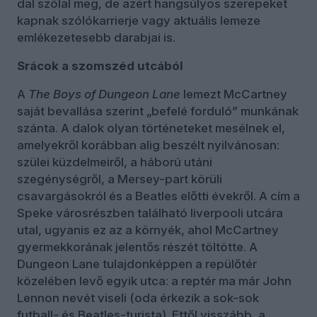
dal szólal meg, de azért hangsúlyos szerepeket
kapnak szólókarrierje vagy aktuális lemeze
emlékezetesebb darabjai is.
Srácok a szomszéd utcából
A
The Boys of Dungeon Lane
lemezt McCartney
saját bevallása szerint „befelé forduló” munkának
szánta. A dalok olyan történeteket mesélnek el,
amelyekről korábban alig beszélt nyilvánosan:
szülei küzdelmeiről, a háború utáni
szegénységről, a Mersey-part körüli
csavargásokról és a Beatles előtti évekről. A cím a
Speke városrészben található liverpooli utcára
utal, ugyanis ez az a környék, ahol McCartney
gyermekkorának jelentős részét töltötte. A
Dungeon Lane tulajdonképpen a repülőtér
közelében levő egyik utca: a reptér ma már John
Lennon nevét viseli (oda érkezik a sok-sok
futball- és Beatles-turista). Ettől visszább, a