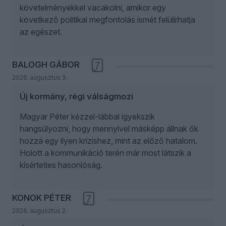
követelményekkel vacakolni, amikor egy
következő politikai megfontolás ismét felülírhatja
az egészet.
BALOGH GÁBOR
7
2026. augusztus 3.
Új kormány, régi válságmozi
Magyar Péter kézzel-lábbal igyekszik
hangsúlyozni, hogy mennyivel másképp állnak ők
hozzá egy ilyen krízishez, mint az előző hatalom.
Holott a kommunikáció terén már most látszik a
kísérteties hasonlóság.
KONOK PÉTER
7
2026. augusztus 2.