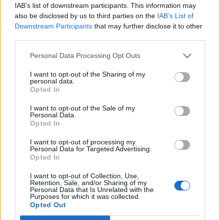
IAB’s list of downstream participants. This information may
ami nem a múlt újrajátszására, hanem a múlt
also be disclosed by us to third parties on the
IAB’s List of
megértésére tesz kísérletet.
Downstream Participants
that may further disclose it to other
third parties.
Personal Data Processing Opt Outs
Kommentek
I want to opt-out of the Sharing of my
personal data.
Bejelentkezés
Opted In
I want to opt-out of the Sale of my
Personal Data.
Opted In
I want to opt-out of processing my
Personal Data for Targeted Advertising.
Opted In
KATONA ZOLTÁN
I want to opt-out of Collection, Use,
Retention, Sale, and/or Sharing of my
Personal Data that Is Unrelated with the
Purposes for which it was collected.
Opted Out