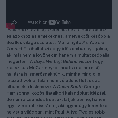
Egy történelmi duett és a vallomások
Az új lemez szövegei, gondolatvilága
gyakorlatilag ide, ezekre a helyekre tér vissza: a
háború utáni Liverpoolhoz, a McCartney
családhoz, az első szerelmekhez, a barátokhoz
és azokhoz az emlékekhez, amelyekből később a
Beatles világa született. Már a nyitó
As You Lie
There
-ből kihallatszik egy idős ember nyugalma,
aki már nem a jövőnek ír, hanem a múltat próbálja
megérteni. A
Days We Left Behind
viszont egy
klasszikus McCartney-pillanat: a dallam első
hallásra is ismerősnek tűnik, mintha mindig is
létezett volna, talán nem véletlenül lett ez az
album első kislemeze. A
Down South
George
Harrisonnal közös fiatalkori kalandokat idéz fel,
de nem a csendes Beatle-t látjuk benne, hanem
egy liverpooli kissrácot, aki ugyanúgy kereste a
helyét a világban, mint Paul. A
We Two
és több