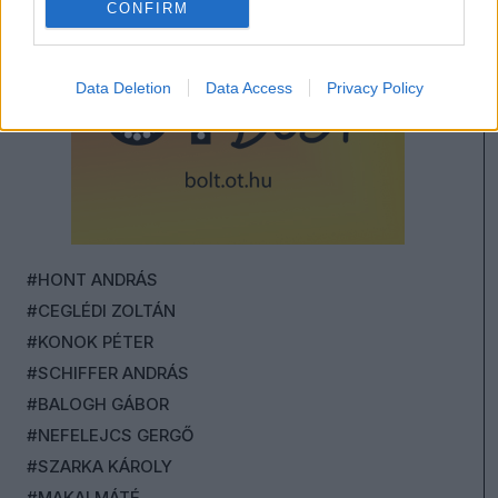
CONFIRM
Data Deletion
Data Access
Privacy Policy
#HONT ANDRÁS
#CEGLÉDI ZOLTÁN
#KONOK PÉTER
#SCHIFFER ANDRÁS
#BALOGH GÁBOR
#NEFELEJCS GERGŐ
#SZARKA KÁROLY
#MAKAI MÁTÉ