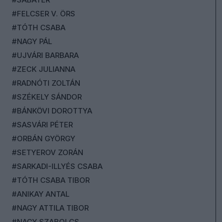
#FELCSER V. ÖRS
#TÓTH CSABA
#NAGY PÁL
#UJVÁRI BARBARA
#ZECK JULIANNA
#RADNÓTI ZOLTÁN
#SZÉKELY SÁNDOR
#BÁNKÖVI DOROTTYA
#SASVÁRI PÉTER
#ORBÁN GYÖRGY
#SETYEROV ZORÁN
#SARKADI-ILLYÉS CSABA
#TÓTH CSABA TIBOR
#ANIKAY ANTAL
#NAGY ATTILA TIBOR
#NAGY SZABOLCS