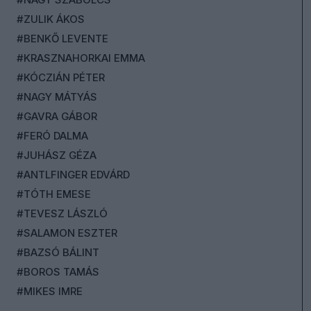
#ZULIK ÁKOS
#BENKŐ LEVENTE
#KRASZNAHORKAI EMMA
#KÓCZIÁN PÉTER
#NAGY MÁTYÁS
#GAVRA GÁBOR
#FERÓ DALMA
#JUHÁSZ GÉZA
#ANTLFINGER EDVÁRD
#TÓTH EMESE
#TEVESZ LÁSZLÓ
#SALAMON ESZTER
#BAZSÓ BÁLINT
#BOROS TAMÁS
#MIKES IMRE