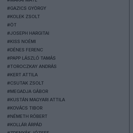
#GAZICS GYÖRGY
#KOLEK ZSOLT
#ÖT
#JOSEPH HARGITAI
#KISS NOÉMI
#DÉNES FERENC
#PAPP LÁSZLÓ TAMÁS
#TOROCZKAY ANDRÁS
#KERT ATTILA
#CSUTAK ZSOLT
#MEGADJA GÁBOR
#KUSTÁN MAGYARI ATTILA
#KOVÁCS TIBOR
#NÉMETH RÓBERT
#KOLLÁR ÁRPÁD
#ZDENYÁK JÓZSEF