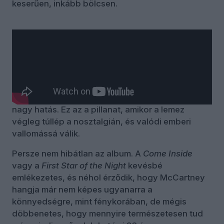
keserűen, inkább bölcsen.
A záró
Momma Gets By
az album érzelmi
csúcspontja. Korán elhunyt édesanyja emléke
végig ott húzódik a háttérben, itt azonban teljes
erővel előtérbe kerül – nagyzenekari
hangszerelés, visszafogott ének, kevés eszköz,
nagy hatás. Ez az a pillanat, amikor a lemez
végleg túllép a nosztalgián, és valódi emberi
vallomássá válik.
Persze nem hibátlan az album. A
Come Inside
vagy a
First Star of the Night
kevésbé
emlékezetes, és néhol érződik, hogy McCartney
hangja már nem képes ugyanarra a
könnyedségre, mint fénykorában, de mégis
döbbenetes, hogy mennyire természetesen tud