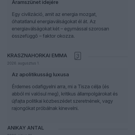
Áramszünet idejére
Egy civilizáció, amit az energia mozgat,
óhatatlanul energiaválságokat él át. Az
energiaválságokat két – egymással szorosan
összefüggő – faktor okozza.
KRASZNAHORKAI EMMA
3
2026. augusztus 1.
Az apolitikusság luxusa
Érdemes odafigyelni arra, mi a Tisza célja (és
abból mi valósul meg), kritikus állampolgárokat és
újfajta politikai közbeszédet szeretnének, vagy
rajongókat próbálnak kinevelni.
ANIKAY ANTAL