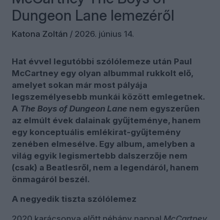
Dungeon Lane lemezéről
Katona Zoltán
/
2026. június 14.
Hat évvel legutóbbi szólólemeze után Paul
McCartney egy olyan albummal rukkolt elő,
amelyet sokan már most pályája
legszemélyesebb munkái között emlegetnek.
A
The Boys of Dungeon Lane
nem egyszerűen
az elmúlt évek dalainak gyűjteménye, hanem
egy konceptuális emlékirat-gyűjtemény
zenében elmesélve. Egy album, amelyben a
világ egyik legismertebb dalszerzője nem
(csak) a Beatlesről, nem a legendáról, hanem
önmagáról beszél.
A negyedik tiszta szólólemez
2020 karácsonya előtt néhány nappal
McCartney