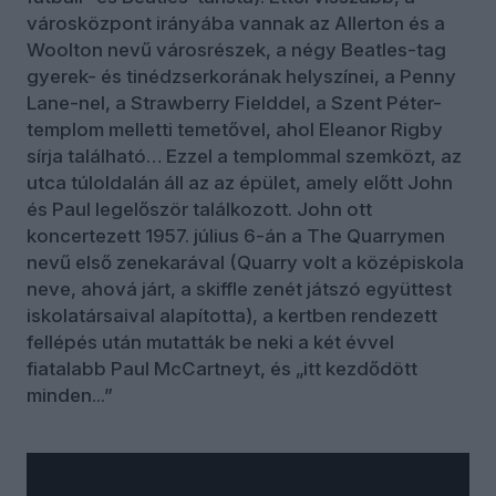
városközpont irányába vannak az Allerton és a
Woolton nevű városrészek, a négy Beatles-tag
gyerek- és tinédzserkorának helyszínei, a Penny
Lane-nel, a Strawberry Fielddel, a Szent Péter-
templom melletti temetővel, ahol Eleanor Rigby
sírja található… Ezzel a templommal szemközt, az
utca túloldalán áll az az épület, amely előtt John
és Paul legelőször találkozott. John ott
koncertezett 1957. július 6-án a The Quarrymen
nevű első zenekarával (Quarry volt a középiskola
neve, ahová járt, a skiffle zenét játszó együttest
iskolatársaival alapította), a kertben rendezett
fellépés után mutatták be neki a két évvel
fiatalabb Paul McCartneyt, és „itt kezdődött
minden...”