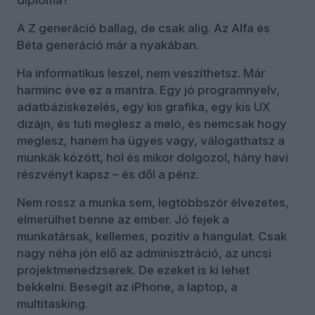
diploma?
A Z generáció ballag, de csak alig. Az Alfa és
Béta generáció már a nyakában.
Ha informatikus leszel, nem veszíthetsz. Már
harminc éve ez a mantra. Egy jó programnyelv,
adatbáziskezelés, egy kis grafika, egy kis UX
dizájn, és tuti meglesz a meló, és nemcsak hogy
meglesz, hanem ha ügyes vagy, válogathatsz a
munkák között, hol és mikor dolgozol, hány havi
részvényt kapsz – és dől a pénz.
Nem rossz a munka sem, legtöbbször élvezetes,
elmerülhet benne az ember. Jó fejek a
munkatársak, kellemes, pozitív a hangulat. Csak
nagy néha jön elő az adminisztráció, az uncsi
projektmenedzserek. De ezeket is ki lehet
bekkelni. Besegít az iPhone, a laptop, a
multitasking.