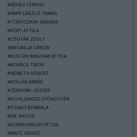
#DÉNES FERENC
#PAPP LÁSZLÓ TAMÁS
#TOROCZKAY ANDRÁS
#KERT ATTILA
#CSUTAK ZSOLT
#MEGADJA GÁBOR
#KUSTÁN MAGYARI ATTILA
#KOVÁCS TIBOR
#NÉMETH RÓBERT
#KOLLÁR ÁRPÁD
#ZDENYÁK JÓZSEF
#SCHILLINGER GYÖNGYVÉR
#SZABÓ BORBÁLA
#DR. RATIUS
#DOBROWIECKI PÉTER
#MÁTÉ GERGŐ