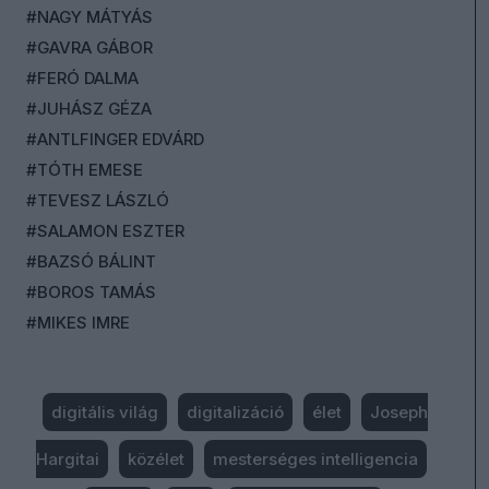
#NAGY MÁTYÁS
#GAVRA GÁBOR
#FERÓ DALMA
#JUHÁSZ GÉZA
#ANTLFINGER EDVÁRD
#TÓTH EMESE
#TEVESZ LÁSZLÓ
#SALAMON ESZTER
#BAZSÓ BÁLINT
#BOROS TAMÁS
#MIKES IMRE
digitális világ
digitalizáció
élet
Joseph
Hargitai
közélet
mesterséges intelligencia