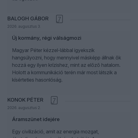
BALOGH GÁBOR
7
2026. augusztus 3.
Új kormány, régi válságmozi
Magyar Péter kézzel-lábbal igyekszik
hangsúlyozni, hogy mennyivel másképp állnak ők
hozzá egy ilyen krízishez, mint az előző hatalom.
Holott a kommunikáció terén már most látszik a
kísérteties hasonlóság.
KONOK PÉTER
7
2026. augusztus 2.
Áramszünet idejére
Egy civilizáció, amit az energia mozgat,