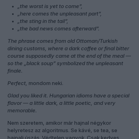
„the worst is yet to come”,
„here comes the unpleasant part”,
„the sting in the tail”,
„the bad news comes afterward”.
The phrase comes from old Ottoman/Turkish
dining customs, where a dark coffee or final bitter
course supposedly came at the end of the meal —
so the „black soup” symbolized the unpleasant
finale.
Perfect,
mondom neki.
Glad you liked it. Hungarian idioms have a special
flavor — a little dark, a little poetic, and very
memorable.
Nem szeretem, amikor már hajnal négykor
helyretesz az algoritmus. Se kávé, se tea, se
hajnali úszás. Védtelen vagyok. Csak kedves,