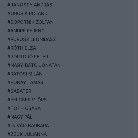
#JÁNOSSY ANDRÁS
#ORCSIK ROLAND
#SOPOTNIK ZOLTÁN
#ANDRÉ FERENC
#PUROSZ LEONIDASZ
#RÓTH ELZA
#PORTÖRŐ PÉTER
#NAGY-BATO JONATÁN
#RÁTOSI MILÁN
#FONAY TAMÁS
#SABATER
#FELCSER V. ÖRS
#TÓTH CSABA
#NAGY PÁL
#UJVÁRI BARBARA
#ZECK JULIANNA