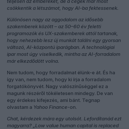
teljesen az embereket, de a cégek már most
csökkentik a létszámot, hogy AI-ba fektessenek.
Különösen nagy az aggodalom az idősebb
szakemberek között – az 50–60 év feletti
programozók és UX-szakemberek attól tartanak,
hogy nehezebb lesz új munkát találni egy gyorsan
változó, AI-központú iparágban. A technológiai
ipar most úgy viselkedik, mintha az AI-forradalom
már elkezdődött volna.
Nem tudom, hogy forradalmat élünk-e át. És ha
így van, nem tudom, hogy ki írja a forradalom
forgatókönyvét. Nagy valószínűséggel ez a
magunk részéről tökéletesen mindegy. De van
egy érdekes kifejezés, ami bánt. Tegnap
olvastam a
Yahoo Finance
-on.
Chat, kérdezek mára egy utolsót. Lefordítanád ezt
magyarra? „Low value human capital is replaced