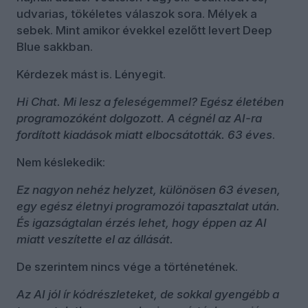
udvarias, tökéletes válaszok sora. Mélyek a
sebek. Mint amikor évekkel ezelőtt levert Deep
Blue sakkban.
Kérdezek mást is. Lényegit.
Hi Chat. Mi lesz a feleségemmel? Egész életében
programozóként dolgozott. A cégnél az AI-ra
fordított kiadások miatt elbocsátották. 63 éves
.
Nem késlekedik:
Ez nagyon nehéz helyzet, különösen 63 évesen,
egy egész életnyi programozói tapasztalat után.
És igazságtalan érzés lehet, hogy éppen az AI
miatt veszítette el az állását.
De szerintem nincs vége a történetének.
Az AI jól ír kódrészleteket, de sokkal gyengébb a