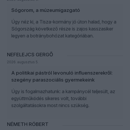
Sógorom, a múzeumigazgató
Úgy néz ki, a Tisza-kormány jó úton halad, hogy a
Sógország következő része is zajos kasszasiker
legyen a botránybohózat kategóriában.
NEFELEJCS GERGŐ
2026. augusztus 5.
A politikai pástról levonuló influenszerekről:
szegény paraszociális gyermekeink
Úgy is fogalmazhatunk: a kampánycél teljesült, az
együttműködés sikeres volt, további
szolgáltatásokra most nincs szükség.
NÉMETH RÓBERT