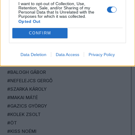
I want to opt-out of Collection, Use,
Retention, Sale, and/or Sharing of my
Personal Data that Is Unrelated with the
Purposes for which it was collected.
Opted Out
CONFIRM
#HONT ANDRÁS
#CEGLÉDI ZOLTÁN
Data Deletion
Data Access
Privacy Policy
#KONOK PÉTER
#SCHIFFER ANDRÁS
#BALOGH GÁBOR
#NEFELEJCS GERGŐ
#SZARKA KÁROLY
#MAKAI MÁTÉ
#GAZICS GYÖRGY
#KOLEK ZSOLT
#ÖT
#KISS NOÉMI