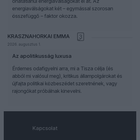
óhatatlanul energiaválságokat él át. Az
energiaválságokat két – egymással szorosan
összefüggő – faktor okozza.
KRASZNAHORKAI EMMA
3
2026. augusztus 1.
Az apolitikusság luxusa
Érdemes odafigyelni arra, mi a Tisza célja (és
abból mi valósul meg), kritikus állampolgárokat és
újfajta politikai közbeszédet szeretnének, vagy
rajongókat próbálnak kinevelni.
Kapcsolat