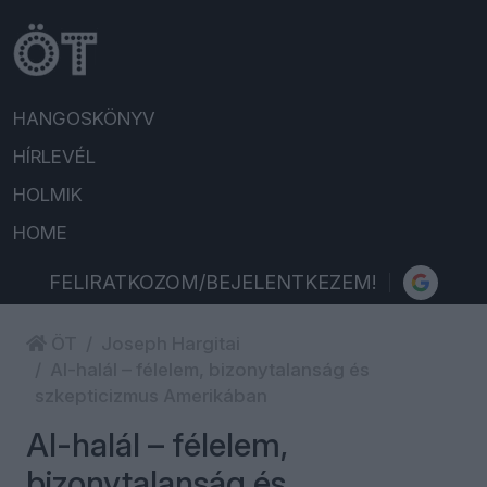
HANGOSKÖNYV
HÍRLEVÉL
HOLMIK
HOME
FELIRATKOZOM/BEJELENTKEZEM!
ÖT
Joseph Hargitai
AI-halál – félelem, bizonytalanság és
szkepticizmus Amerikában
AI-halál – félelem,
bizonytalanság és