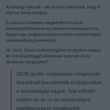
Az iparág változik – de ez nem jelenti azt, hogy ő
már ne lenne értékes.
És persze érdemes megkérdezni hajnali
beszélgetőtársamat az általános hangulatról is.
Éppen egy angliai interjúsorozatot néztem fiatal,
munkanélküli gyerekekről.
Hi, Chat. Össze tudnád foglalni az áprilisi–májusi,
AI-val összefüggő leépítések számait és az
általános hangulatot?
2026 április–májusában világszerte
tízezrével bocsátottak el dolgozókat
a technológiai cégek. Sok vállalat
nyíltan az AI-ra (a mesterséges
intelligenciára) hivatkozott: