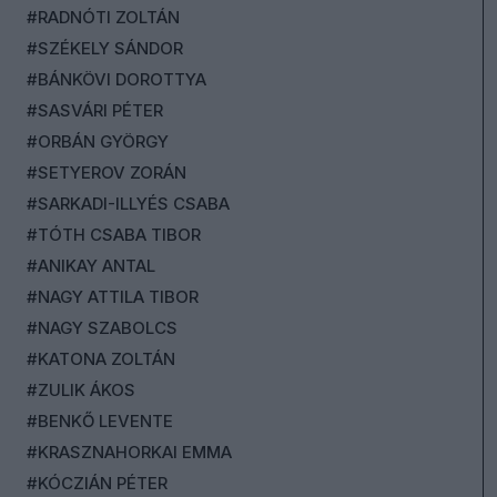
#RADNÓTI ZOLTÁN
#SZÉKELY SÁNDOR
#BÁNKÖVI DOROTTYA
#SASVÁRI PÉTER
#ORBÁN GYÖRGY
#SETYEROV ZORÁN
#SARKADI-ILLYÉS CSABA
#TÓTH CSABA TIBOR
#ANIKAY ANTAL
#NAGY ATTILA TIBOR
#NAGY SZABOLCS
#KATONA ZOLTÁN
#ZULIK ÁKOS
#BENKŐ LEVENTE
#KRASZNAHORKAI EMMA
#KÓCZIÁN PÉTER