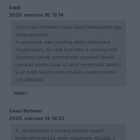
bajai
2025. március 16. 12:14
Hozzá nem értőként mégis idepofátlankodom egy
megjegyzéssel.
A versenyek utáni (esetleg előtti) ellenőrzést
megtartanám, de csak közvetlen a verseny előtt
(közben) bevett, azonnal ható szereket tiltanék.
Lebukás esetén csak az adott versenyből zárnám
ki az illetőt. Rendszeres lebukás esetén lehetne
szó eltiltásról.
Válasz
Caasi Notwen
2025. március 14. 14:22
A versenysport a verseny minden negatív
ismérvét hordozza, ezek mintaképe. Közülük a