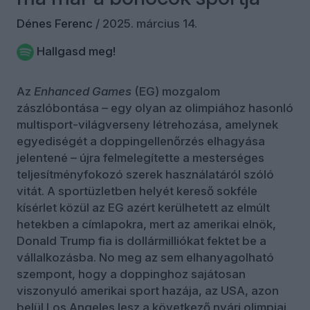
Dénes Ferenc
/
2025. március 14.
Hallgasd meg!
Az
Enhanced Games
(EG) mozgalom
zászlóbontása – egy olyan az olimpiához hasonló
multisport-világverseny létrehozása, amelynek
egyediségét a doppingellenőrzés elhagyása
jelentené – újra felmelegítette a mesterséges
teljesítményfokozó szerek használatáról szóló
vitát. A sportüzletben helyét kereső sokféle
kísérlet közül az EG azért kerülhetett az elmúlt
hetekben a címlapokra, mert az amerikai elnök,
Donald Trump fia is dollármilliókat fektet be a
vállalkozásba. No meg az sem elhanyagolható
szempont, hogy a doppinghoz sajátosan
viszonyuló amerikai sport hazája, az USA, azon
belül Los Angeles lesz a következő nyári olimpiai