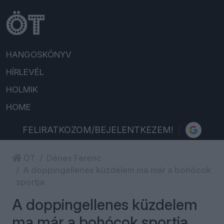
HANGOSKÖNYV
HÍRLEVÉL
HOLMIK
HOME
FELIRATKOZOM/BEJELENTKEZEM!
ÖT
Dénes Ferenc
A doppingellenes küzdelem ma már a bohócok
sportja
A doppingellenes küzdelem
ma már a bohócok sportja