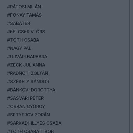
#RÁTOSI MILÁN
#FONAY TAMÁS
#SABATER
#FELCSER V. ÖRS
#TÓTH CSABA
#NAGY PÁL
#UJVÁRI BARBARA
#ZECK JULIANNA
#RADNÓTI ZOLTÁN
#SZÉKELY SÁNDOR
#BÁNKÖVI DOROTTYA
#SASVÁRI PÉTER
#ORBÁN GYÖRGY
#SETYEROV ZORÁN
#SARKADI-ILLYÉS CSABA
#TÓTH CSABA TIBOR