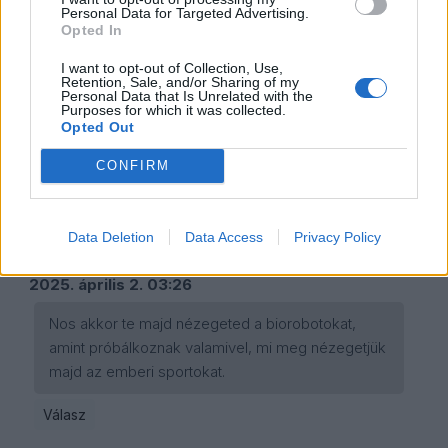
Personal Data for Targeted Advertising.
Egyébként meg az Enhanced Games szerintem
Opted In
évtizedek óta létezik. Olimpiának és
teljesítménysportnak hívják.
I want to opt-out of Collection, Use,
Retention, Sale, and/or Sharing of my
Personal Data that Is Unrelated with the
Purposes for which it was collected.
Opted Out
A szerző sportközgazdász
CONFIRM
Kommentek
Bejelentkezés
Data Deletion
Data Access
Privacy Policy
Poroszkai Attila
2025. április 2. 03:26
Nos akkor te majd nézegeted a biorobotokat,
amint próbálkoznak valamivel, mi meg nézegetjük
majd az emberi sportokat.
Válasz