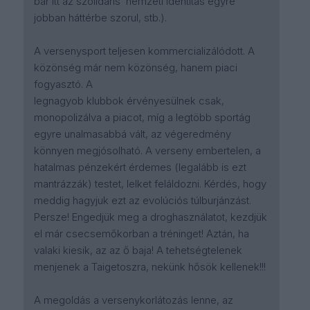
bár itt az szolidáris nemzeti identitás egyre
jobban háttérbe szorul, stb.).
A versenysport teljesen kommercializálódott. A
közönség már nem közönség, hanem piaci
fogyasztó. A
legnagyob klubbok érvényesülnek csak,
monopolizálva a piacot, míg a legtöbb sportág
egyre unalmasabbá vált, az végeredmény
könnyen megjósolható. A verseny embertelen, a
hatalmas pénzekért érdemes (legalább is ezt
mantrázzák) testet, lelket feláldozni. Kérdés, hogy
meddig hagyjuk ezt az evolúciós túlburjánzást.
Persze! Engedjük meg a droghasználatot, kezdjük
el már csecsemőkorban a tréninget! Aztán, ha
valaki kiesik, az az ő baja! A tehetségtelenek
menjenek a Taigetoszra, nekünk hősök kellenek!!!
A megoldás a versenykorlátozás lenne, az