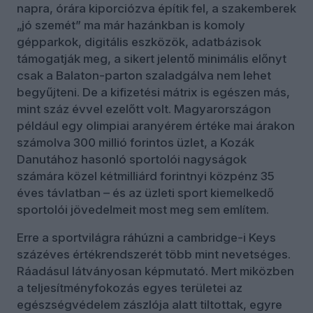
napra, órára kiporciózva építik fel, a szakemberek
„jó szemét” ma már hazánkban is komoly
gépparkok, digitális eszközök, adatbázisok
támogatják meg, a sikert jelentő minimális előnyt
csak a Balaton-parton szaladgálva nem lehet
begyűjteni. De a kifizetési mátrix is egészen más,
mint száz évvel ezelőtt volt. Magyarországon
például egy olimpiai aranyérem értéke mai árakon
számolva 300 millió forintos üzlet, a Kozák
Danutához hasonló sportolói nagyságok
számára közel kétmilliárd forintnyi közpénz 35
éves távlatban – és az üzleti sport kiemelkedő
sportolói jövedelmeit most meg sem említem.
Erre a sportvilágra ráhúzni a cambridge-i Keys
százéves értékrendszerét több mint nevetséges.
Ráadásul látványosan képmutató. Mert miközben
a teljesítményfokozás egyes területei az
egészségvédelem zászlója alatt tiltottak, egyre