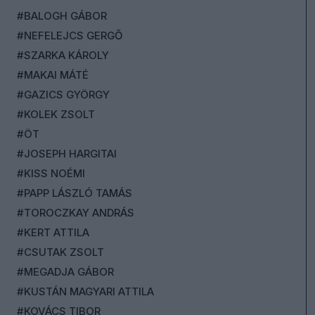
#BALOGH GÁBOR
#NEFELEJCS GERGŐ
#SZARKA KÁROLY
#MAKAI MÁTÉ
#GAZICS GYÖRGY
#KOLEK ZSOLT
#ÖT
#JOSEPH HARGITAI
#KISS NOÉMI
#PAPP LÁSZLÓ TAMÁS
#TOROCZKAY ANDRÁS
#KERT ATTILA
#CSUTAK ZSOLT
#MEGADJA GÁBOR
#KUSTÁN MAGYARI ATTILA
#KOVÁCS TIBOR