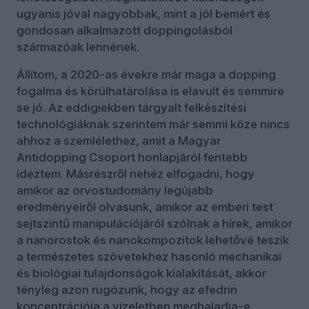
ugyanis jóval nagyobbak, mint a jól bemért és
gondosan alkalmazott doppingolásból
származóak lennének.
Állítom, a 2020-as évekre már maga a dopping
fogalma és körülhatárolása is elavult és semmire
se j­­ó. Az eddigiekben tárgyalt felkészítési
technológiáknak szerintem már semmi köze nincs
ahhoz a szemlélethez, amit a Magyar
Antidopping Csoport honlapjáról fentebb
idéztem. Másrészről nehéz elfogadni, hogy
amikor az orvostudomány legújabb
eredményeiről olvasunk, amikor az emberi test
sejtszintű manipulációjáról szólnak a hírek, amikor
a nanorostok és nanokompozitok lehetővé teszik
a természetes szövetekhez hasonló mechanikai
és biológiai tulajdonságok kialakítását, akkor
tényleg azon rugózunk, hogy az efedrin
koncentrációja a vizeletben meghaladja-e