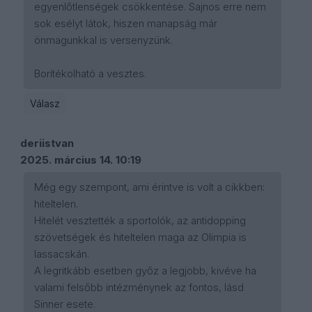
egyenlőtlenségek csökkentése. Sajnos erre nem
sok esélyt látok, hiszen manapság már
önmagunkkal is versenyzünk.
Borítékolható a vesztes.
Válasz
deriistvan
2025. március 14. 10:19
Még egy szempont, ami érintve is volt a cikkben:
hiteltelen.
Hitelét vesztették a sportolók, az antidopping
szövetségek és hiteltelen maga az Olimpia is
lassacskán.
A legritkább esetben győz a legjobb, kivéve ha
valami felsőbb intézménynek az fontos, lásd
Sinner esete.