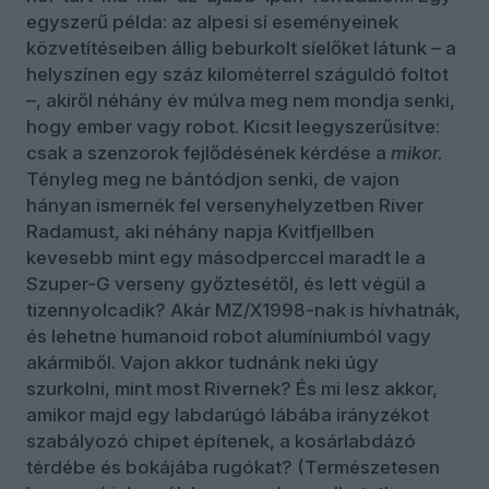
egyszerű példa: az alpesi sí eseményeinek
közvetítéseiben állig beburkolt síelőket látunk – a
helyszínen egy száz kilométerrel száguldó foltot
–, akiről néhány év múlva meg nem mondja senki,
hogy ember vagy robot. Kicsit leegyszerűsítve:
csak a szenzorok fejlődésének kérdése a
mikor.
Tényleg meg ne bántódjon senki, de vajon
hányan ismernék fel versenyhelyzetben River
Radamust, aki néhány napja Kvitfjellben
kevesebb mint egy másodperccel maradt le a
Szuper-G verseny győztesétől, és lett végül a
tizennyolcadik? Akár MZ/X1998-nak is hívhatnák,
és lehetne humanoid robot alumíniumból vagy
akármiből. Vajon akkor tudnánk neki úgy
szurkolni, mint most Rivernek? És mi lesz akkor,
amikor majd egy labdarúgó lábába irányzékot
szabályozó chipet építenek, a kosárlabdázó
térdébe és bokájába rugókat? (Természetesen