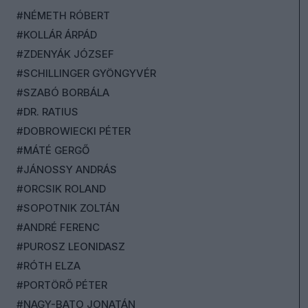
#NÉMETH RÓBERT
#KOLLÁR ÁRPÁD
#ZDENYÁK JÓZSEF
#SCHILLINGER GYÖNGYVÉR
#SZABÓ BORBÁLA
#DR. RATIUS
#DOBROWIECKI PÉTER
#MÁTÉ GERGŐ
#JÁNOSSY ANDRÁS
#ORCSIK ROLAND
#SOPOTNIK ZOLTÁN
#ANDRÉ FERENC
#PUROSZ LEONIDASZ
#RÓTH ELZA
#PORTÖRŐ PÉTER
#NAGY-BATO JONATÁN