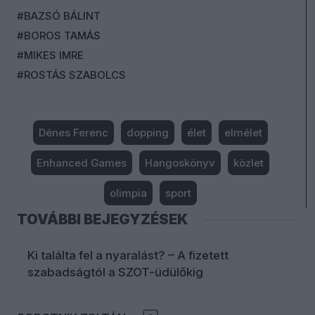
#BAZSÓ BÁLINT
#BOROS TAMÁS
#MIKES IMRE
#ROSTÁS SZABOLCS
Dénes Ferenc
dopping
élet
elmélet
Enhanced Games
Hangoskönyv
közlet
olimpia
sport
TOVÁBBI BEJEGYZÉSEK
Ki találta fel a nyaralást? – A fizetett
szabadságtól a SZOT-üdülőkig