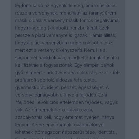
legfontosabb az egyenlőtlenség, ami konstitutív
része a versenynek, mondhatni az (arany:)érem
másik oldala. A verseny másik fontos negatívuma,
hogy rengeteg (kidobott) pénzbe kerül. Ezek
persze a piaci versenyre is igazak. Hamis állítás,
hogy a piaci versenyben minden olcsóbb lesz,
mert ezt a verseny kikényszeríti. Nem. Ha a
sarkon két bankfiók van, mindkettő fenntartását ki
kell fizetnie a fogyasztónak. Egy olimpiai bajnok
győzelméért - adott esetben sok száz, ezer - fél-
profi/profi sportoló áldozza fel a testét,
gyermekkorát, idejét, pénzét, egészségét. A
verseny legnagyobb előnye a fejlődés. Ez a
"fejlődés" evolúciós értelemben fejlődés, vagyis
vak. Az embernek be kell avatkoznia,
szabályoznia kell, hogy értelmet nyerjen, iránya
legyen. A versenysportnak további előnyei
lehetnek (tömegsport népszerűsítése, identitás ,