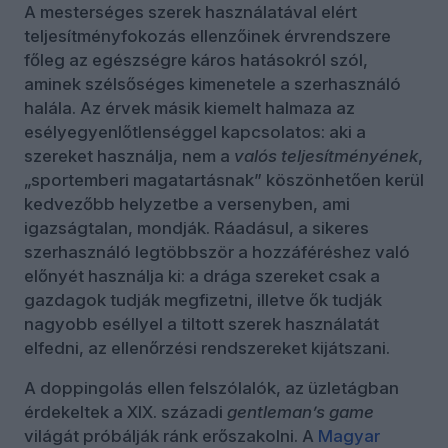
A mesterséges szerek használatával elért
teljesítményfokozás ellenzőinek érvrendszere
főleg az egészségre káros hatásokról szól,
aminek szélsőséges kimenetele a szerhasználó
halála. Az érvek másik kiemelt halmaza az
esélyegyenlőtlenséggel kapcsolatos: aki a
szereket használja, nem a
valós teljesítményének
,
„sportemberi magatartásnak” köszönhetően kerül
kedvezőbb helyzetbe a versenyben, ami
igazságtalan, mondják. Ráadásul, a sikeres
szerhasználó legtöbbször a hozzáféréshez való
előnyét használja ki: a drága szereket csak a
gazdagok tudják megfizetni, illetve ők tudják
nagyobb eséllyel a tiltott szerek használatát
elfedni, az ellenőrzési rendszereket kijátszani.
A doppingolás ellen felszólalók, az üzletágban
érdekeltek a XIX. századi
gentleman’s game
világát próbálják ránk erőszakolni. A
Magyar