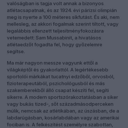
valóságban is tagja volt annak a bizonyos
atlétacsapatnak, és az 1924. évi párizsi olimpián
meg is nyerte a 100 méteres síkfutást. És aki, nem
mellesleg, az akkori fogalmak szerint tiltott, vagy
legalábbis ellenzett teljesítményfokozásra
vetemedett: Sam Mussabinit, a hivatásos
atlétaedzőt fogadta fel, hogy győzelemre
segítse.
Ma már nagyon messze vagyunk ettől a
világképtől és gyakorlattól. A legértékesebb
sportolói márkákat tucatnyi edzőből, orvosból,
fizioterapeutából, pszichológusból és más
szakemberekből álló csapat készíti fel, segíti
sikerre. A modern sportszórakoztatásban a siker
vagy bukás tized-, sőt századmásodperceken
múlik, nemcsak az atlétikában, az úszásban, de a
labdarúgásban, kosárlabdában vagy az amerikai
fociban is. A felkészítést személyre szabottan,