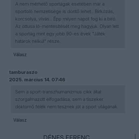
A nem mérhető sportágak esetében már a
sportoló nemzetisége is döntő lehet... Birkózás,
korcsolya, vívás... Épp milyen napot fog ki a bíró.
Az öttusa ló-mentesítését meg hagyjuk. Olyan lett
a sportág mint egy jobb 90-es évek "Játék
határok nélkül" része.
Válasz
tamburaszo
2025. március 14. 07:46
Sem a sport-transzhumanizmus cikk által
szorgalmazott elfogadása, sem a tiszeker
doktornő félék nem tesznek jót a sport világának.
Válasz
DÉNES FERENC