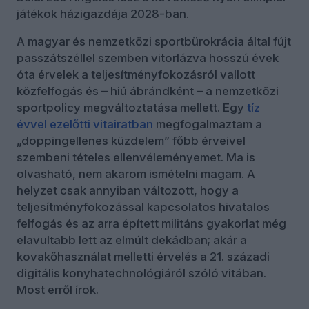
játékok házigazdája 2028-ban.
A magyar és nemzetközi sportbürokrácia által fújt
passzátszéllel szemben vitorlázva hosszú évek
óta érvelek a teljesítményfokozásról vallott
közfelfogás és – hiú ábrándként – a nemzetközi
sportpolicy megváltoztatása mellett. Egy
tíz
évvel ezelőtti vitairatban
megfogalmaztam a
„doppingellenes küzdelem” főbb érveivel
szembeni tételes ellenvéleményemet. Ma is
olvasható, nem akarom ismételni magam. A
helyzet csak annyiban változott, hogy a
teljesítményfokozással kapcsolatos hivatalos
felfogás és az arra épített militáns gyakorlat még
elavultabb lett az elmúlt dekádban; akár a
kovakőhasználat melletti érvelés a 21. századi
digitális konyhatechnológiáról szóló vitában.
Most erről írok.