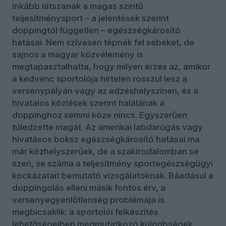
inkább látszanak a magas szintű
teljesítménysport – a jelentések szerint
doppingtól független – egészségkárosító
hatásai. Nem szívesen tépnék fel sebeket, de
sajnos a magyar közvélemény is
megtapasztalhatta, hogy milyen érzés az, amikor
a kedvenc sportolója hirtelen rosszul lesz a
versenypályán vagy az edzéshelyszínen, és a
hivatalos közlések szerint halálának a
doppinghoz semmi köze nincs. Egyszerűen
túledzette magát. Az amerikai labdarúgás vagy
hivatásos boksz egészségkárosító hatásai ma
már közhelyszerűek, de a szakirodalomban se
szeri, se száma a teljesítmény sportegészségügyi
kockázatait bemutató vizsgálatoknak. Ráadásul a
doppingolás elleni másik fontos érv, a
versenyegyenlőtlenség problémája is
megbicsaklik: a sportolói felkészítés
lehetőségeiben megmutatkozó különbségek