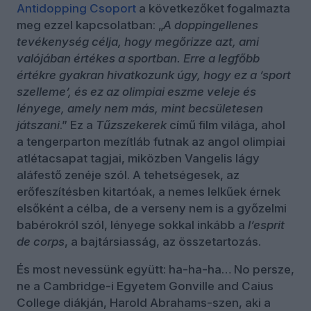
Antidopping Csoport
a következőket fogalmazta
meg ezzel kapcsolatban: „
A doppingellenes
tevékenység célja, hogy megőrizze azt, ami
valójában értékes a sportban. Erre a legfőbb
értékre gyakran hivatkozunk úgy, hogy ez a ’sport
szelleme’, és ez az olimpiai eszme veleje és
lényege, amely nem más, mint becsületesen
játszani
.” Ez a
Tűzszekerek
című film világa, ahol
a tengerparton mezítláb futnak az angol olimpiai
atlétacsapat tagjai, miközben Vangelis lágy
aláfestő zenéje szól. A tehetségesek, az
erőfeszítésben kitartóak, a nemes lelkűek érnek
elsőként a célba, de a verseny nem is a győzelmi
babérokról szól, lényege sokkal inkább a
l’esprit
de corps
, a bajtársiasság, az összetartozás.
És most nevessünk együtt: ha-ha-ha… No persze,
ne a Cambridge-i Egyetem Gonville and Caius
College diákján, Harold Abrahams-szen, aki a