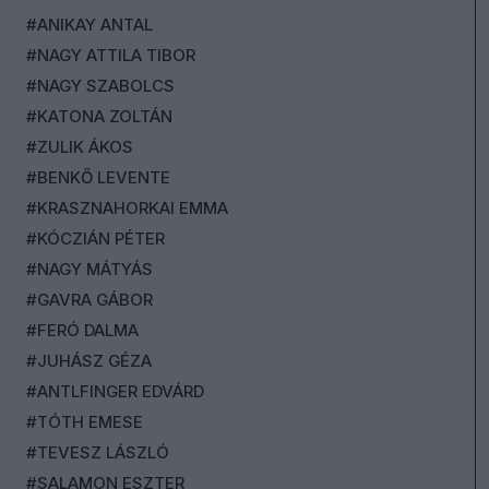
#ANIKAY ANTAL
#NAGY ATTILA TIBOR
#NAGY SZABOLCS
#KATONA ZOLTÁN
#ZULIK ÁKOS
#BENKŐ LEVENTE
#KRASZNAHORKAI EMMA
#KÓCZIÁN PÉTER
#NAGY MÁTYÁS
#GAVRA GÁBOR
#FERÓ DALMA
#JUHÁSZ GÉZA
#ANTLFINGER EDVÁRD
#TÓTH EMESE
#TEVESZ LÁSZLÓ
#SALAMON ESZTER