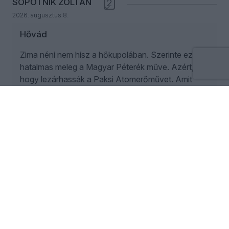
SOPOTNIK ZOLTÁN
2
2026. augusztus 8.
Hővád
Zima néni nem hisz a hőkupolában. Szerinte ez a
hatalmas meleg a Magyar Péterék műve. Azért,
hogy lezárhassák a Paksi Atomerőművet. Amit
biztosan nem fognak újraindítani. Megmondta a
Báró is, akinek valami víz-és energiaügyi
szakember volt az apja, hogy nem fogják.
ÖT
2026. augusztus 8.
„Normális országban, normális sajtóval
percről percre tudnánk, mi történt a
kommenttől a kirúgásokig” | Gavra és
Kóczián a Visszhangkamrában