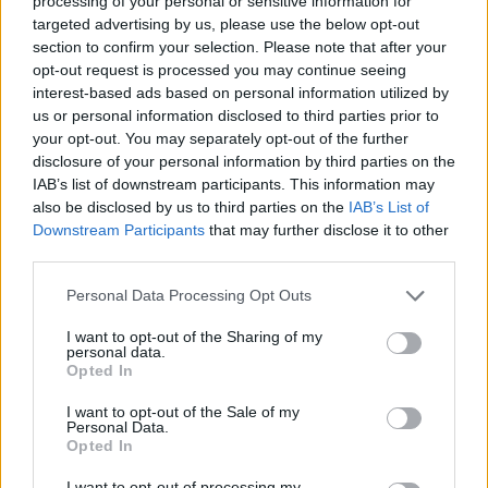
processing of your personal or sensitive information for
megúszta az egész ügyet. Bohócok.
targeted advertising by us, please use the below opt-out
Ma sem tudok mást írni, mint tíz évvel ezelőtt: a
section to confirm your selection. Please note that after your
opt-out request is processed you may continue seeing
probléma megoldását a mostani
interest-based ads based on personal information utilized by
doppingszabályozás lazítása (eltörlése?)
us or personal information disclosed to third parties prior to
jelentené. Nem tiltani kell a teljesítményfokozó
your opt-out. You may separately opt-out of the further
szerek szedését, hanem ellenőrzötté tenni –
disclosure of your personal information by third parties on the
valahogy úgy, mint a betegellátást. Éppen úgy
IAB’s list of downstream participants. This information may
kellene használni a teljesítményfokozó szereket,
also be disclosed by us to third parties on the
IAB’s List of
mint ahogy a felkészítést tervezik:
Downstream Participants
that may further disclose it to other
third parties.
doppingszakorvosok bevonásával, tudással és
felelősséggel egyénre szabottan alkalmazni. A
Personal Data Processing Opt Outs
doppingliberalizálás fontos feltétele azonban,
hogy a sportolóknak tisztában kell lenniük a
I want to opt-out of the Sharing of my
personal data.
személyes kockázatokkal, és ennek tudatában
Opted In
kell önkéntes döntést hozniuk. Ez csak felelős
I want to opt-out of the Sale of my
döntéshozók dolga lehet – a gyerekeket 18 éves
Personal Data.
korig nem sorolom ide. A gyerekdoppingot
Opted In
súlyosan büntetném.
I want to opt-out of processing my