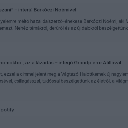
zani” – interjú Barkóczi Noémivel
igyelemre méltó hazai dalszerző-énekese Barkóczi Noémi, aki M
lemezt. Nehéz témákról, derűről és az új dalokról beszélgettünk
homokból, az a lázadás – interjú Grandpierre Atillával
t, ezzel a címmel jelent meg a Vágtázó Halottkémek új nagyleme
kesével, csillagásszal, tudóssal beszélgettünk az életről, a vi