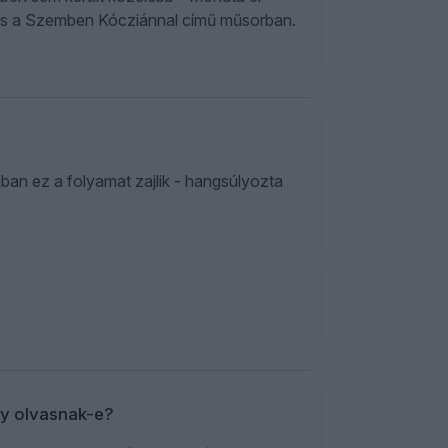
iztos a Szemben Kócziánnal című műsorban.
an ez a folyamat zajlik - hangsúlyozta
gy olvasnak-e?