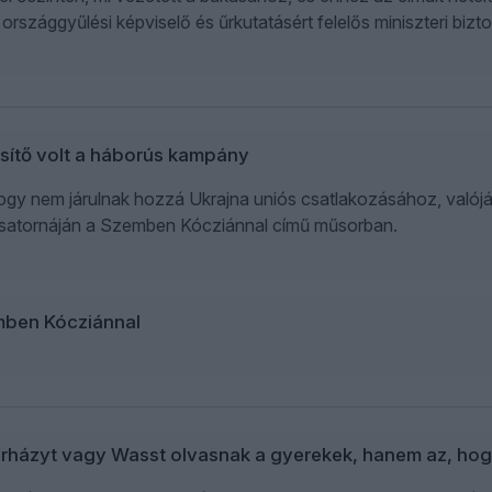
 országgyűlési képviselő és űrkutatásért felelős miniszteri b
sítő volt a háborús kampány
gy nem járulnak hozzá Ukrajna uniós csatlakozásához, valójáb
atornáján a Szemben Kócziánnal című műsorban.
mben Kócziánnal
erházyt vagy Wasst olvasnak a gyerekek, hanem az, ho