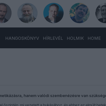
HANGOSKÖNYV
HÍRLEVÉL
HOLMIK
HOME
metikázásra, hanem valódi szembenézésre van szükség
el őszintén, mi vezetett a bukásához, és ehhez az elmúlt hete