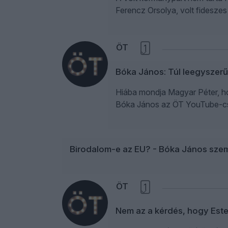
Ferencz Orsolya, volt fideszes
ÖT
1
Bóka János: Túl leegyszerű
Hiába mondja Magyar Péter, ho
Bóka János az ÖT YouTube-cs
Birodalom-e az EU? - Bóka János sze
ÖT
1
Nem az a kérdés, hogy Est