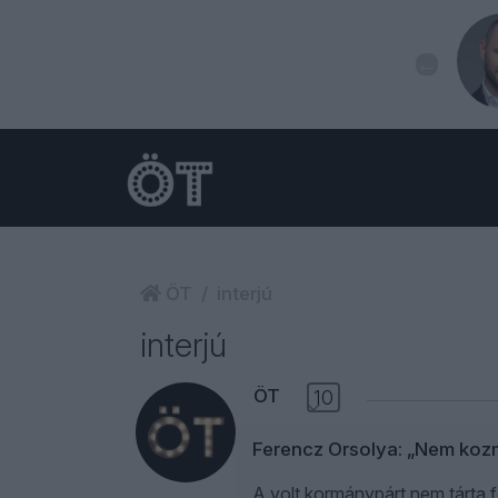
ÖT
interjú
interjú
ÖT
10
Ferencz Orsolya: „Nem koz
A volt kormánypárt nem tárta f