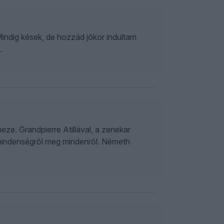
indig kések, de hozzád jókor indultam
.
ze. Grandpierre Atillával, a zenekar
lágmindenségről meg mindenről. Németh