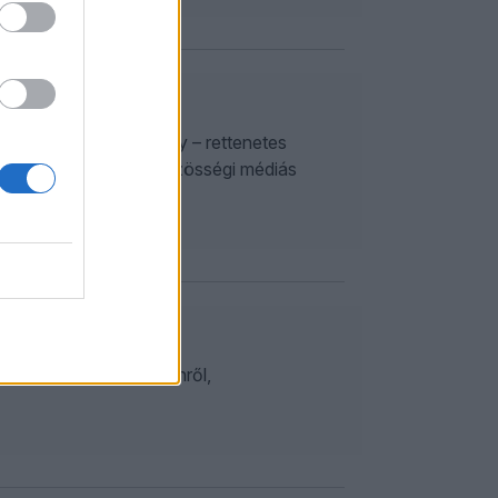
, központi kérdése, hogy – rettenetes
zédet, azon belül is a közösségi médiás
l az imádott Bob Dylanről,