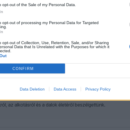
o opt-out of the Sale of my Personal Data.
In
to opt-out of processing my Personal Data for Targeted
riában is kiállítják azt, amit Orbán Viktor firkált?
ing.
In
s érdekes, mert az elmúlt hónapok egyik időről időre visszatérő
o opt-out of Collection, Use, Retention, Sale, and/or Sharing
ki tematizál, ki viszi a központi narratívát, ki uralja a közbes
ersonal Data that Is Unrelated with the Purposes for which it
lected.
Out
CONFIRM
ben – interjú Cat Power dalszerző-énekessel
Data Deletion
Data Access
Privacy Policy
l Budapesten, az Akváriumban. Az amerikai dalszerző-énekesse
ról, az alkotásról és a dalok életéről beszélgettünk.