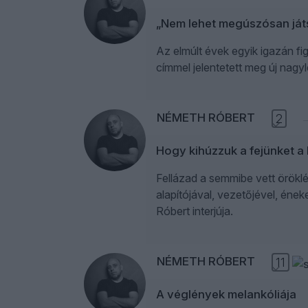
„Nem lehet megúszósan játs
Az elmúlt évek egyik igazán f
címmel jelentetett meg új nagy
NÉMETH RÓBERT
2
Hogy kihúzzuk a fejünket a 
Fellázad a semmibe vett öröklé
alapítójával, vezetőjével, éne
Róbert interjúja.
NÉMETH RÓBERT
11
A véglények melankóliája