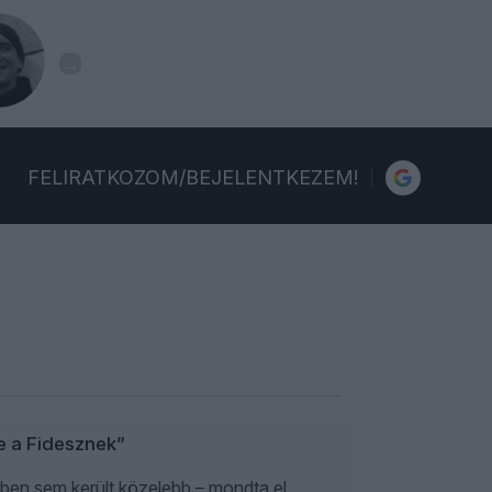
FELIRATKOZOM/BEJELENTKEZEM!
e a Fidesznek”
kben sem került közelebb – mondta el