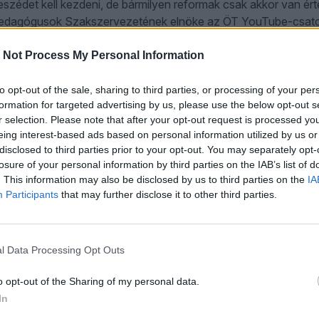
beszédet kell kezdeni, de bármilyen reformak csak akkor van ért
 Pedagógusok Szakszervezetének elnöke az ÖT YouTube-csat
 Not Process My Personal Information
to opt-out of the sale, sharing to third parties, or processing of your per
ezet öribari? - Totyik Tamás szemben Kócziánnal
formation for targeted advertising by us, please use the below opt-out s
r selection. Please note that after your opt-out request is processed y
eing interest-based ads based on personal information utilized by us or
disclosed to third parties prior to your opt-out. You may separately opt-
losure of your personal information by third parties on the IAB’s list of
. This information may also be disclosed by us to third parties on the
IA
osan azokról a dolgokról, amiket holtbiztosan tudunk” –
Participants
that may further disclose it to other third parties.
áron néhány koncertre összeálló Heaven Street Seven zenekar
be címmel. A szerzővel többek között zenéről és írásról is be
l Data Processing Opt Outs
o opt-out of the Sharing of my personal data.
 Orbán Viktor x Hont András
In