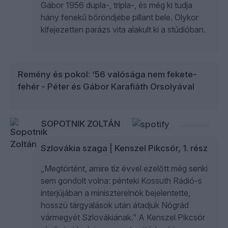
Gábor 1956 dupla-, tripla-, és még ki tudja
hány fenekű bőröndjébe pillant bele. Olykor
kifejezetten parázs vita alakult ki a stúdióban.
Remény és pokol: ‘56 valósága nem fekete-
fehér - Péter és Gábor Karafiáth Orsolyával
SOPOTNIK ZOLTÁN
Szlovákia szaga | Kenszel Pikcsör, 1. rész
„Megtörtént, amire tíz évvel ezelőtt még senki
sem gondolt volna: pénteki Kossuth Rádió-s
interjújában a miniszterelnök bejelentette,
hosszú tárgyalások után átadjuk Nógrád
vármegyét Szlovákiának.” A Kenszel Pikcsör