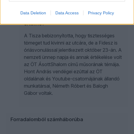
Ki nyert és ki bőgött le október 23-án?
Data Deletion
Data Access
Privacy Policy
És van egyáltalán ennek a kérdésnek
értelme?
A Tisza bebizonyította, hogy tisztességes
tömeget tud kivinni az utcára, de a Fidesz is
óriásvonulással jelentkezett október 23-án. A
nemzeti ünnep napja és annak értékelése volt
az ÖT ÁsottShalom című műsorának témája.
Hont András vendégei ezúttal az ÖT
oldalának és Youtube-csatornájának állandó
munkatársai, Németh Róbert és Balogh
Gábor voltak.
Forradalomból számháborúba