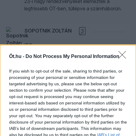
23-i nagy rendezvényeket elemezték a
legfrissebb ÖT-ben, túllépve a számháborún.
SOPOTNIK ZOLTÁN
3
’56 gramm
Öt.hu -
Do Not Process My Personal Information
Egész életemben a kilókkal és hasammal
harcolok, most ötvenhat évesen és
If you wish to opt-out of the sale, sharing to third parties, or
százötvenezer grammosan pesszimista
processing of your personal or sensitive information for
vagyok az eddigieket illetően. Anyám ’56-
targeted advertising by us, please use the below opt-out
ban a salgótarjáni tömegbe lövetéskor
section to confirm your selection. Please note that after your
kétévesen feküdt a járdán nagyanyámmal, és
opt-out request is processed you may continue seeing
úgy tettek, mintha meghaltak volna. Biszku
interest-based ads based on personal information utilized by
sohasem bánta meg. Tőlem meg csak ennyi
us or personal information disclosed to third parties prior to
telik, ez a százötvenezer gramm. Így bukik
your opt-out. You may separately opt-out of the further
disclosure of your personal information by third parties on the
’56 bennem, általam.
IAB’s list of downstream participants. This information may
also be disclosed by us to third parties on the
IAB’s List of