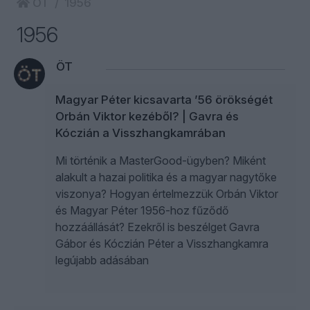
ÖT
1956
1956
ÖT
Magyar Péter kicsavarta ’56 örökségét
Orbán Viktor kezéből? | Gavra és
Kóczián a Visszhangkamrában
Mi történik a MasterGood-ügyben? Miként
alakult a hazai politika és a magyar nagytőke
viszonya? Hogyan értelmezzük Orbán Viktor
és Magyar Péter 1956-hoz fűződő
hozzáállását? Ezekről is beszélget Gavra
Gábor és Kóczián Péter a Visszhangkamra
legújabb adásában