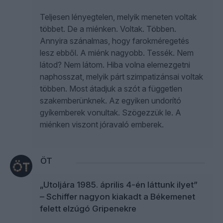
Teljesen lényegtelen, melyik meneten voltak
többet. De a miénken. Voltak. Többen.
Annyira szánalmas, hogy farokméregetés
lesz ebből. A miénk nagyobb. Tessék. Nem
látod? Nem látom. Hiba volna elemezgetni
naphosszat, melyik párt szimpatizánsai voltak
többen. Most átadjuk a szót a független
szakemberünknek. Az egyiken undorító
gyíkemberek vonultak. Szögezzük le. A
miénken viszont jóravaló emberek.
ÖT
„Utoljára 1985. április 4-én láttunk ilyet”
– Schiffer nagyon kiakadt a Békemenet
felett elzúgó Gripenekre