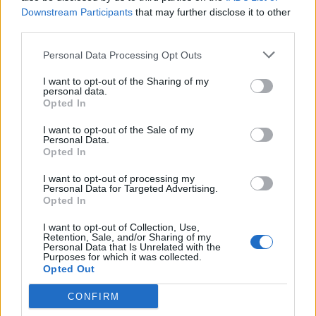
Downstream Participants
that may further disclose it to other
CSUTAK ZSOLT
third parties.
Amerika hangja és a kijózanító
Personal Data Processing Opt Outs
keserűség – 1956 és a Nyugat
I want to opt-out of the Sharing of my
kapcsolatáról
personal data.
Opted In
Utólag visszatekintve már tudjuk, hogy naiv,
I want to opt-out of the Sale of my
délibábos optimizmusra vallott az, hogy a
Personal Data.
pesti srácok vezetői, a forradalom ifjú
Opted In
harcosai, vagy akár a reformkommunista
I want to opt-out of processing my
Nagy Imre bíztak a várható nyugati
Personal Data for Targeted Advertising.
Opted In
segítségben. Részben a Nyugat-
Németországban állomásozó amerikai, de
I want to opt-out of Collection, Use,
leginkább az ENSZ-csapatok
Retention, Sale, and/or Sharing of my
Personal Data that Is Unrelated with the
intervenciójában hittek.
Purposes for which it was collected.
Opted Out
CONFIRM
ÖT
1