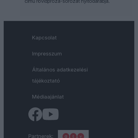
című rövidpróza-sorozat nyitódarabja.
Kapcsolat
Impresszum
Általános adatkezelési
tájékoztató
Médiaajánlat
Partnerek: