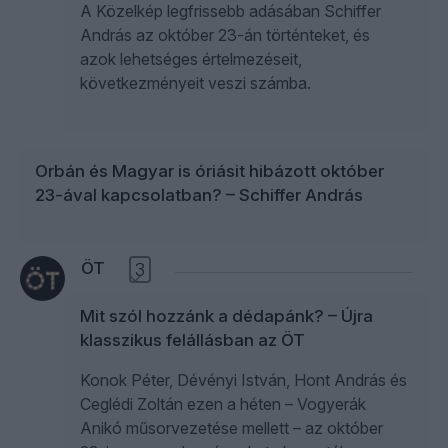
A Közelkép legfrissebb adásában Schiffer
András az október 23-án történteket, és
azok lehetséges értelmezéseit,
következményeit veszi számba.
Orbán és Magyar is óriásit hibázott október
23-ával kapcsolatban? – Schiffer András
ÖT
3
Mit szól hozzánk a dédapánk? – Újra
klasszikus felállásban az ÖT
Konok Péter, Dévényi István, Hont András és
Ceglédi Zoltán ezen a héten – Vogyerák
Anikó műsorvezetése mellett – az október