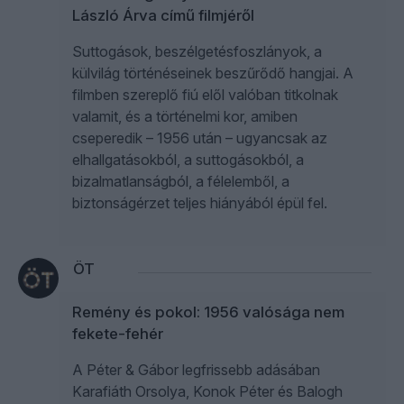
László Árva című filmjéről
Suttogások, beszélgetésfoszlányok, a
külvilág történéseinek beszűrődő hangjai. A
filmben szereplő fiú elől valóban titkolnak
valamit, és a történelmi kor, amiben
cseperedik – 1956 után – ugyancsak az
elhallgatásokból, a suttogásokból, a
bizalmatlanságból, a félelemből, a
biztonságérzet teljes hiányából épül fel.
ÖT
Remény és pokol: 1956 valósága nem
fekete-fehér
A Péter & Gábor legfrissebb adásában
Karafiáth Orsolya, Konok Péter és Balogh