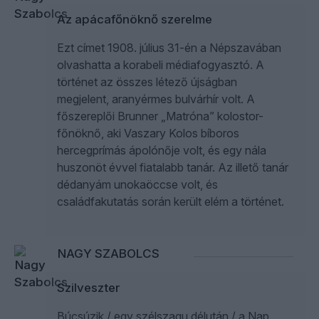
Az apácafőnöknő szerelme
Ezt címet 1908. július 31-én a Népszavában
olvashatta a korabeli médiafogyasztó. A
történet az összes létező újságban
megjelent, aranyérmes bulvárhír volt. A
főszereplői Brunner „Matróna” kolostor-
főnöknő, aki Vaszary Kolos bíboros
hercegprímás ápolónője volt, és egy nála
huszonöt évvel fiatalabb tanár. Az illető tanár
dédanyám unokaöccse volt, és
családfakutatás során került elém a történet.
NAGY SZABOLCS
Szilveszter
Búcsúzik / egy szélszagu délután / a Nap