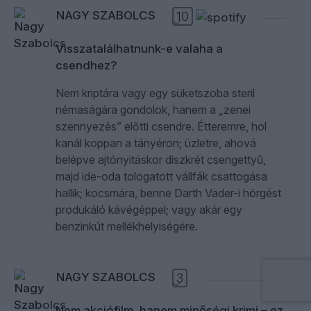
NAGY SZABOLCS
10
Visszatalálhatnunk-e valaha a
csendhez?
Nem kriptára vagy egy süketszoba steril
némaságára gondolok, hanem a „zenei
szennyezés” előtti csendre. Étteremre, hol
kanál koppan a tányéron; üzletre, ahová
belépve ajtónyitáskor diszkrét csengettyű,
majd ide-oda tologatott vállfák csattogása
hallik; kocsmára, benne Darth Vader-i hörgést
produkáló kávégéppel; vagy akár egy
benzinkút mellékhelyiségére.
NAGY SZABOLCS
3
Nem akciófilm, hanem minőségi krimi – ez