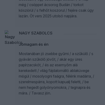
még / csöppet ácsorog Budán / torkot
köszörül / s felhőt koszorul / fejére csak úgy
lazán. Öt vers 2025 utolsó napjára.
NAGY SZABOLCS
Jómagam és én
Mostanában jó zsebbe gyűrni / a szűkülő / s
gyáván szűkölő jövőt, / akár egy üres
papírzacskót, / és az esernyőm alá
kerekedett / világ fájdalomálló ablaküvege
mögül / mosolyogni faágra, félénk madárra, /
szerelmespárra, kopott kapualj feletti, / be
nem hegedt golyónyomokra, / tegnapra és
mára. / Tavasz jön.