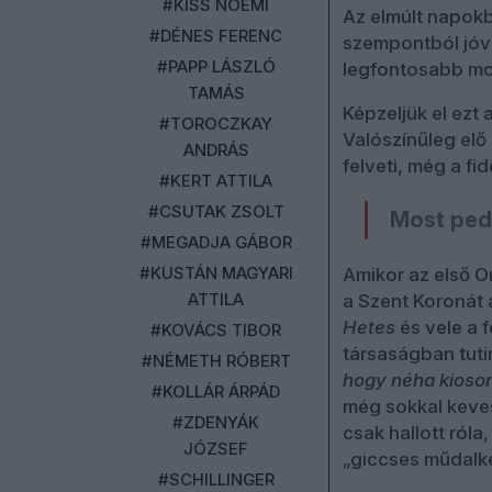
#KISS NOÉMI
Az elmúlt napokb
#DÉNES FERENC
szempontból jóva
#PAPP LÁSZLÓ
legfontosabb mo
TAMÁS
Képzeljük el ezt
#TOROCZKAY
Valószínűleg elő
ANDRÁS
felveti, még a fi
#KERT ATTILA
#CSUTAK ZSOLT
Most pedi
#MEGADJA GÁBOR
#KUSTÁN MAGYARI
Amikor az első O
ATTILA
a Szent Koronát 
Hetes
és vele a f
#KOVÁCS TIBOR
társaságban tuti
#NÉMETH RÓBERT
hogy néha kioson
#KOLLÁR ÁRPÁD
még sokkal keves
#ZDENYÁK
csak hallott ról
JÓZSEF
„giccses műdalkén
#SCHILLINGER