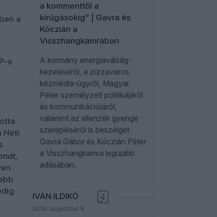
a kommenttől a
kirúgásokig” | Gavra és
kben a
Kóczián a
Visszhangkamrában
A kormány energiaválság-
P-s
kezeléséről, a zűrzavaros
közmédia-ügyről, Magyar
Péter személyzeti politikájáról
és kommunikációjáról,
valamint az ellenzék gyenge
otta
szerepléséről is beszélget
a
Heti
Gavra Gábor és Kóczián Péter
s
a Visszhangkamra legújabb
ronát,
adásában.
ren
jebb
edig
IVÁN ILDIKÓ
4
2026. augusztus 8.