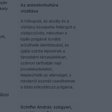
pján
Az animátorkultúra
kely
vízállása
A hőkupola, az aszály és a
vízhiány közepette fellángolt a
vízlépcsővita, miközben a
tt,
lojális polgárok tovább
erősíthetik identitásukat, és
újabb szintre léphetnek a
társadalmi társasjátékban,
számon tarthatják napi
jócselekedeteiket,
leleplezhetik az ellenséget, s
minderről eszmét cserélhetnek
a többi önkorlátozó polgárral.
 Ami
Schiffer András: szégyen,