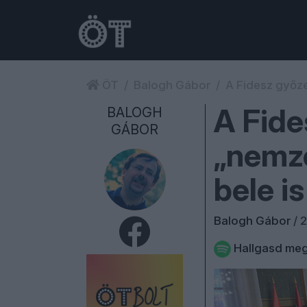
ÖT
Balogh Gábor
A Fidesz győze
A Fide
BALOGH
GÁBOR
„nemze
bele i
Balogh Gábor
/
2
Hallgasd meg