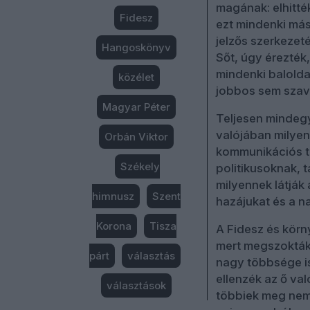
magának: elhitté
Fidesz
ezt mindenki más 
jelzős szerkezeté
Hangoskönyv
Sőt, úgy érezték
mindenki balolda
közélet
jobbos sem szava
Magyar Péter
Teljesen mindegy
valójában milyen,
Orbán Viktor
kommunikációs te
Székely
politikusoknak, 
milyennek látják
himnusz
Szent
hazájukat és a n
Korona
Tisza
A Fidesz és körn
mert megszokták,
párt
választás
nagy többsége is
ellenzék az ő va
választások
többiek meg nem.