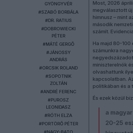
Most, 2026 ápril
GYÖNGYVÉR
megválasztott új
#SZABÓ BORBÁLA
himnusz – mint a
#DR. RATIUS
második nemzeti
#DOBROWIECKI
számít. Evidencia
PÉTER
Ha majd 80-100 é
#MÁTÉ GERGŐ
számunkra nagyo
#JÁNOSSY
negyedszázadot, 
ANDRÁS
miniszterelnök é
#ORCSIK ROLAND
olvashattunk ily
#SOPOTNIK
kapcsolatban. Az
ZOLTÁN
politikában és a
#ANDRÉ FERENC
És ezek közül bi
#PUROSZ
LEONIDASZ
a magyar
#RÓTH ELZA
20-25 esz
#PORTÖRŐ PÉTER
#NAGY-BATO