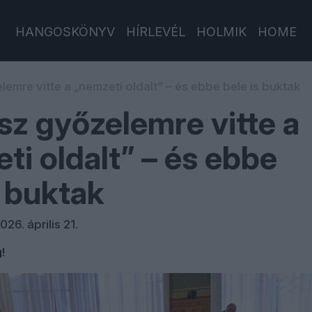
HANGOSKÖNYV
HÍRLEVÉL
HOLMIK
HOME
lemre vitte a „nemzeti oldalt” – és ebbe bele is buktak
sz győzelemre vitte a
ti oldalt” – és ebbe
s buktak
026. április 21.
!