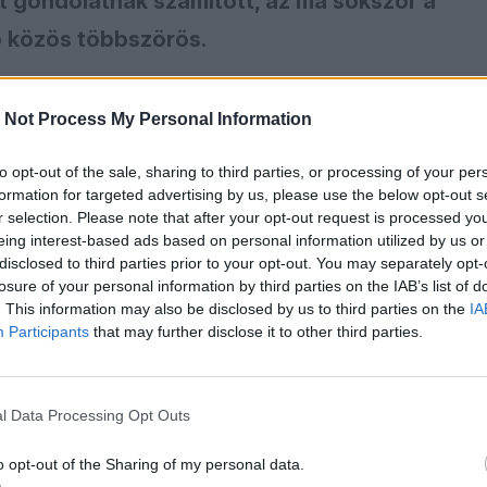
t gondolatnak számított, az ma sokszor a
b közös többszörös.
ria elfoglalta a centrumot. Ez jelentős mértékben
 Jobbik mellett) a Fidesz ellenzékben, majd 16 éven át
 Not Process My Personal Information
tt politikájának eredménye. Történelemi horderejű
k – amelyet azonban nem ismertek fel, így aztán komoly
to opt-out of the sale, sharing to third parties, or processing of your per
formation for targeted advertising by us, please use the below opt-out s
 a bukásukban is. A nagyrészt saját maguk által gerjeszt
r selection. Please note that after your opt-out request is processed y
ére ugyanis ők látták át a legkevésbé.
eing interest-based ads based on personal information utilized by us or
disclosed to third parties prior to your opt-out. You may separately opt-
mpány alatt következetesen „nemzeti oldalként” hivat
losure of your personal information by third parties on the IAB’s list of
nem csupán kommunikációs fogás volt, azt jól mutatja,
. This information may also be disclosed by us to third parties on the
IA
ozás a vereség után sem változott, Orbán Viktor is ezt 
Participants
that may further disclose it to other third parties.
lta csütörtöki interjújában. Ezzel pályafutása egyik
déséhez, bukásának egyik fontos okához ragaszkodik.
l Data Processing Opt Outs
o opt-out of the Sharing of my personal data.
ak az egyik, ha nem a legjelentősebb eredője