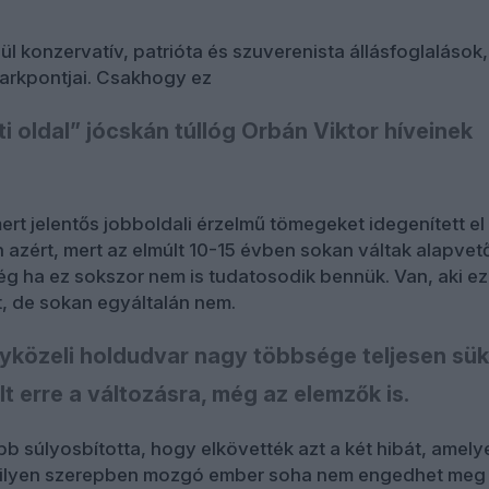
l konzervatív, patrióta és szuverenista állásfoglalások,
sarkpontjai. Csakhogy ez
i oldal” jócskán túllóg Orbán Viktor híveinek
ert jelentős jobboldali érzelmű tömegeket idegenített el
 azért, mert az elmúlt 10-15 évben sokan váltak alapvet
ég ha ez sokszor nem is tudatosodik bennük. Van, aki ez
t, de sokan egyáltalán nem.
yközeli holdudvar nagy többsége teljesen sük
lt erre a változásra, még az elemzők is.
bb súlyosbította, hogy elkövették azt a két hibát, amely
milyen szerepben mozgó ember soha nem engedhet meg