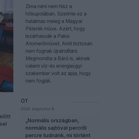
Zima néni nem hisz a
hőkupolában. Szerinte ez a
hatalmas meleg a Magyar
Péterék műve. Azért, hogy
lezárhassák a Paksi
Atomerőművet. Amit biztosan
nem fognak újraindítani.
Megmondta a Báró is, akinek
valami víz-és energiaügyi
szakember volt az apja, hogy
nem fogják.
ÖT
2026. augusztus 8.
előtt
„Normális országban,
sel
normális sajtóval percről
percre tudnánk, mi történt