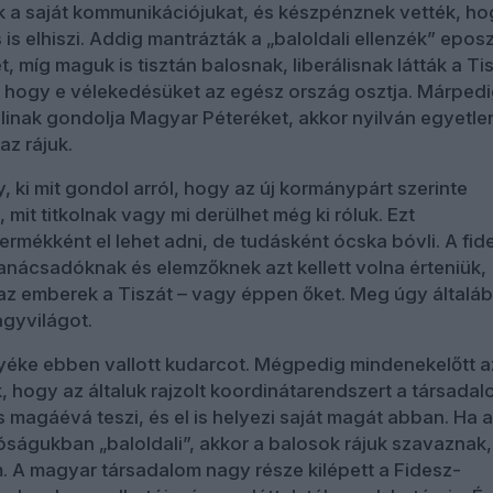
k a saját kommunikációjukat, és készpénznek vették, h
is elhiszi. Addig mantrázták a „baloldali ellenzék” eposz
t, míg maguk is tisztán balosnak, liberálisnak látták a Tis
, hogy e vélekedésüket az egész ország osztja. Márpedi
linak gondolja Magyar Péteréket, akkor nyilván egyetle
z rájuk.
, ki mit gondol arról, hogy az új kormánypárt szerinte
 mit titkolnak vagy mi derülhet még ki róluk. Ezt
rmékként el lehet adni, de tudásként ócska bóvli. A fid
tanácsadóknak és elemzőknek azt kellett volna érteniük,
 az emberek a Tiszát – vagy éppen őket. Meg úgy általá
agyvilágot.
yéke ebben vallott kudarcot. Mégpedig mindenekelőtt a
 hogy az általuk rajzolt koordinátarendszert a társada
 magáévá teszi, és el is helyezi saját magát abban. Ha 
lóságukban „baloldali”, akkor a balosok rájuk szavaznak,
 A magyar társadalom nagy része kilépett a Fidesz-