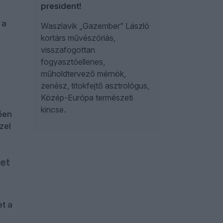
president!
 a
Waszlavik „Gazember” László
kortárs művészóriás,
visszafogottan
fogyasztóellenes,
műholdtervező mérnök,
zenész, titokfejtő asztrológus,
Közép-Európa természeti
kincse.
ően
zel
et
et a