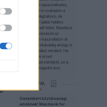
se
anomáliákat tapasztalhatsz,
és különben is nyakadon a
harmadik világháború, de
addig is egy újabb halálos
 azt
járvány közelít feléd. Ráadásul
y akár
a reggeli kávézástól az
okostelefon-használaton át
ániel
az alvási szokásaidig amúgy is
emény
rosszul csinálsz mindent. Ha
 a
elégtelennek érzed
szorongásaid mértékét, ez a
é
cikk a segítségedre lesz.
jev
ANIKAY ANTAL
3
2026. augusztus 6.
el
Gazembert köztársasági
elnöknek! Waszlavik for