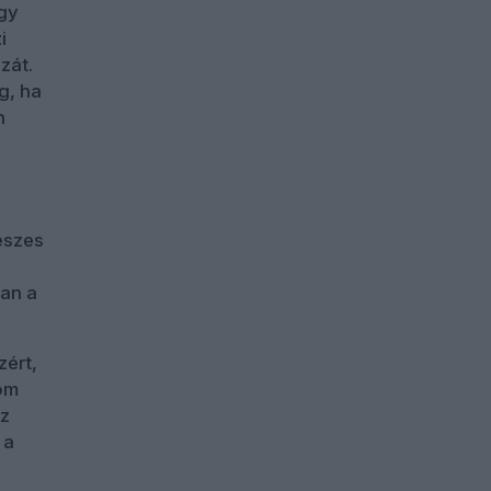
ogy
i
zát.
g, ha
n
eszes
ban a
zért,
lom
az
 a