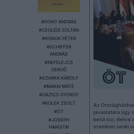
#HONT ANDRÁS
#CEGLÉDI ZOLTÁN
#KONOK PÉTER
#SCHIFFER
ANDRÁS
#NEFELEJCS
GERGŐ
#SZARKA KÁROLY
#MAKAI MÁTÉ
#GAZICS GYÖRGY
#KOLEK ZSOLT
Az Országházban 
#ÖT
javaslatára úgy 
kerül sor, illetv
#JOSEPH
szemben senki se
HARGITAI