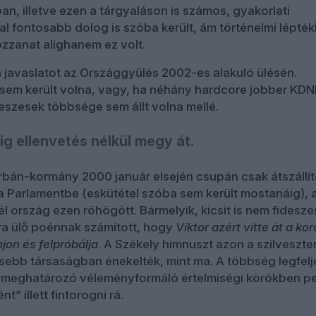
an, illetve ezen a tárgyaláson is számos, gyakorlati
l fontosabb dolog is szóba került, ám történelmi lépté
zzanat alighanem ez volt.
 a javaslatot az Országgyűlés 2002-es alakuló ülésén.
 sem került volna, vagy, ha néhány hardcore jobber KDN
deszesek többsége sem állt volna mellé.
g ellenvetés nélkül megy át.
rbán-kormány 2000 január elsején csupán csak átszállít
a Parlamentbe (eskütétel szóba sem került mostanáig), 
él ország ezen röhögött. Bármelyik, kicsit is nem fidesze
ra ülő poénnak számított, hogy
Viktor azért vitte át a ko
jon és felpróbálja
. A Székely himnuszt azon a szilveszte
ebb társaságban énekelték, mint ma. A többség legfel
a, meghatározó véleményformáló értelmiségi körökben p
t” illett fintorogni rá.