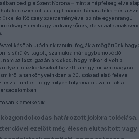
isában pedig a Szent Korona – mint a népfelség elve ala
 hatalom szimbolikus legitimációs támasztéka – és a Szé
z Erkel és Kölcsey szerzeményével szinte egyenrangú
 imádság – nemhogy botránykőnek, de vitaalapnak sem
.
vvel később utódaink tanulni fogják a mögöttünk hagyo
n is sűrű és tagolt, számukra már egybemosódó
nem az lesz igazán érdekes, hogy mikor ki volt a
s milyen intézkedéseket hozott, ahogy mi sem nagyon
esmikről a tankönyveinkben a 20. század első felével
 lesz a fontos, hogy milyen folyamatok zajlottak a
 társadalomban.
ztosan kiemelkedik
 közgondolkodás határozott jobbra tolódása.
tendővel ezelőtt még élesen elutasított vagy