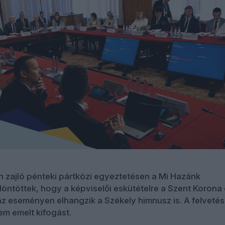
zajló pénteki pártközi egyeztetésen a Mi Hazánk
döntöttek, hogy a képviselői eskütételre a Szent Korona 
e az eseményen elhangzik a Székely himnusz is. A felvetés
m emelt kifogást.