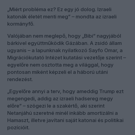
„Miért probléma ez? Ez egy jó dolog. Izraeli
katonák életét menti meg” – mondta az izraeli
kormányfő.
Valójában nem meglepő, hogy „Bibi” nagyjából
bárkivel együttműködik Gázában. A zsidó állam
ugyanis – a lapunknak nyilatkozó Sayfo Omar, a
Migrációkutató Intézet kutatási vezetője szerint –
egyelőre nem osztotta meg a világgal, hogy
pontosan miként képzeli el a háború utáni
rendezést.
„Egyelőre annyi a terv, hogy ameddig Trump ezt
megengedi, addig az izraeli hadsereg megy
előre” – szögezi le a szakértő, aki szerint
Netanjáhú szeretné minél inkább amortizálni a
Hamaszt, illetve javítani saját katonai és politikai
pozícióit.