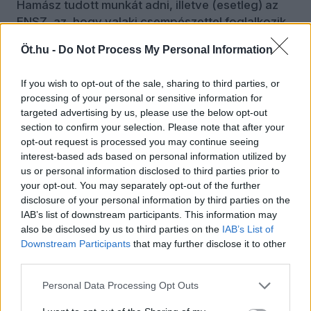
Hamász tudott munkát adni, illetve (esetleg) az
ENSZ, az, hogy valaki csempészettel foglalkozik
vagy droggal kereskedik, olyan
Öt.hu -
Do Not Process My Personal Information
szükségszerűség, amely családokat tart fenn.”
Ráadásul, a helyi erkölcsi kódex szerint
If you wish to opt-out of the sale, sharing to third parties, or
processing of your personal or sensitive information for
bűnözőnek csupán az számít, aki saját klánját és
targeted advertising by us, please use the below opt-out
törzsét elárulja, tőlük lop, vagy nekik árt. Aki
section to confirm your selection. Please note that after your
viszont – akár illegális eszközökkel – használ
opt-out request is processed you may continue seeing
közösségének, mondja a kutató, az nemhogy
interest-based ads based on personal information utilized by
nem bűnöző, de elismerésre méltó férfi.
us or personal information disclosed to third parties prior to
your opt-out. You may separately opt-out of the further
Azaz, Abu Shabab európai értelemben bűnöző,
disclosure of your personal information by third parties on the
de a helyi morál szerint „jó beduin”, vagy
IAB’s list of downstream participants. This information may
legalábbis az szeretne lenni. Ez viszont,
also be disclosed by us to third parties on the
IAB’s List of
figyelmeztet Sayfo Omar, azt is jelenti, hogy ő
Downstream Participants
that may further disclose it to other
third parties.
hangsúlyozottan nem palesztin nacionalista vagy
az iszlamizmust a palesztin nacionalizmussal
Personal Data Processing Opt Outs
keverő szereplő, mint a Hamász. Ez megkönnyíti
Izrael dolgát, nemcsak a politikai eszme hiánya