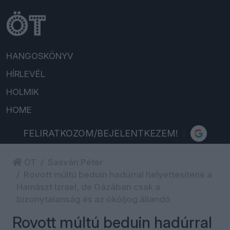
HANGOSKÖNYV
HÍRLEVÉL
HOLMIK
HOME
FELIRATKOZOM/BEJELENTKEZEM!
ÖT
Sasvári Péter
Rovott múltú beduin hadúrral helyettesítené a
Hamászt Izrael, de Gázában csak a
bizonytalanság és az ököljog állandó
Rovott múltú beduin hadúrral