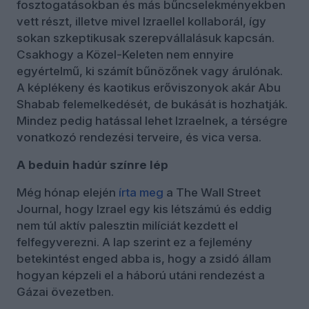
fosztogatásokban és más bűncselekményekben
vett részt, illetve mivel Izraellel kollaborál, így
sokan szkeptikusak szerepvállalásuk kapcsán.
Csakhogy a Közel-Keleten nem ennyire
egyértelmű, ki számít bűnözőnek vagy árulónak.
A képlékeny és kaotikus erőviszonyok akár Abu
Shabab felemelkedését, de bukását is hozhatják.
Mindez pedig hatással lehet Izraelnek, a térségre
vonatkozó rendezési terveire, és vica versa.
A beduin hadúr színre lép
Még hónap elején
írta
meg
a The Wall Street
Journal, hogy Izrael egy kis létszámú és eddig
nem túl aktív palesztin milíciát kezdett el
felfegyverezni. A lap szerint ez a fejlemény
betekintést enged abba is, hogy a zsidó állam
hogyan képzeli el a háború utáni rendezést a
Gázai övezetben.