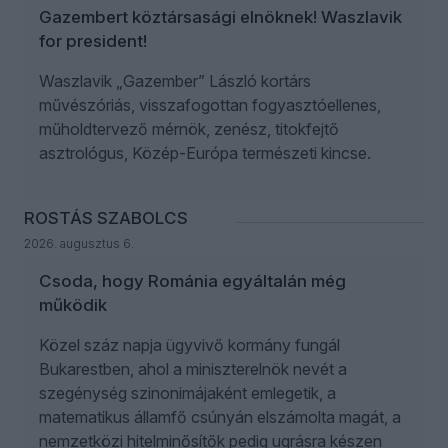
Gazembert köztársasági elnöknek! Waszlavik
for president!
Waszlavik „Gazember” László kortárs
művészóriás, visszafogottan fogyasztóellenes,
műholdtervező mérnök, zenész, titokfejtő
asztrológus, Közép-Európa természeti kincse.
ROSTÁS SZABOLCS
2026. augusztus 6.
Csoda, hogy Románia egyáltalán még
működik
Közel száz napja ügyvivő kormány fungál
Bukarestben, ahol a miniszterelnök nevét a
szegénység szinonimájaként emlegetik, a
matematikus államfő csúnyán elszámolta magát, a
nemzetközi hitelminősítők pedig ugrásra készen