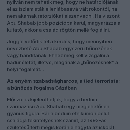
nyilván nem tehetik meg, hogy ne határolójának
el az iszlamisták ellenlábasává vált rokontól, ha
nem akarnak retorziókat elszenvedni. Ha viszont
Abu Shabab jobb pozícióba kerül, magyarázza a
kutató, akkor a család rögtön mellé fog állni.
Joggal vetődik fel a kérdés, hogy mennyiben
nevezhető Abu Shabab egyszerű bűnözőnek
vagy banditának. Ehhez meg kell vizsgálni a
hadúr életét, illetve, magának a „bűnözésnek” a
helyi fogalmát…
Az enyém szabadságharcos, a tied terrorista:
a bűnözés fogalma Gázában
Először is kijelenthetjük, hogy a beduin
származású Abu Shabab egy meglehetősen
gyanús figura. Bár a beduin etnikumon belül
családja tekintélyesnek számít, az 1993-as
születésű férfi mégis korán elhagyta az iskolát,