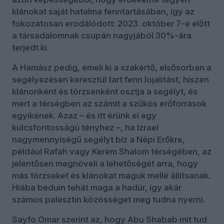
klánokat saját hatalma fenntartásában, így az
fokozatosan erodálódott: 2023. október 7-e előtt
a társadalomnak csupán nagyjából 30%-ára
terjedt ki.
A Hamász pedig, emeli ki a szakértő, elsősorban a
segélyezésen keresztül tart fenn lojalitást, hiszen
klánonként és törzsenként osztja a segélyt, és
mert a térségben az számít a szűkös erőforrások
egyikének. Azaz – és itt érünk el egy
kulcsfontosságú tényhez –, ha Izrael
nagymennyiségű segélyt bíz a Népi Erőkre,
például Rafah vagy Kerem Shalom térségében, az
jelentősen megnöveli a lehetőségét arra, hogy
más törzseket és klánokat maguk mellé állítsanak.
Hiába beduin tehát maga a hadúr, így akár
számos palesztin közösséget meg tudna nyerni.
Sayfo Omar szerint az, hogy Abu Shabab mit tud