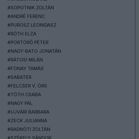
#SOPOTNIK ZOLTÁN
#ANDRÉ FERENC
#PUROSZ LEONIDASZ
#RÓTH ELZA
#PORTÖRŐ PÉTER
#NAGY-BATO JONATÁN
#RÁTOSI MILÁN
#FONAY TAMÁS
#SABATER
#FELCSER V. ÖRS
#TÓTH CSABA
#NAGY PÁL
#UJVÁRI BARBARA
#ZECK JULIANNA
#RADNÓTI ZOLTÁN
#SZÉKELY SÁNDOR