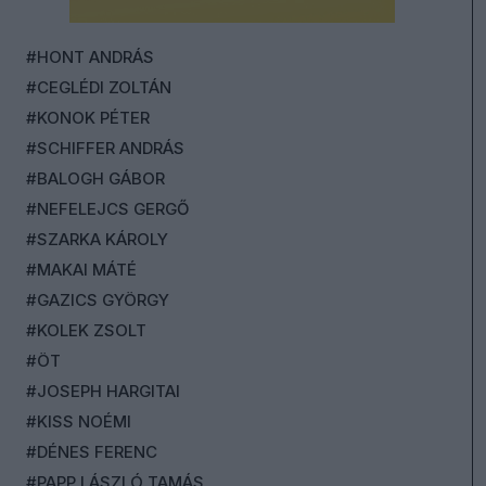
#HONT ANDRÁS
#CEGLÉDI ZOLTÁN
#KONOK PÉTER
#SCHIFFER ANDRÁS
#BALOGH GÁBOR
#NEFELEJCS GERGŐ
#SZARKA KÁROLY
#MAKAI MÁTÉ
#GAZICS GYÖRGY
#KOLEK ZSOLT
#ÖT
#JOSEPH HARGITAI
#KISS NOÉMI
#DÉNES FERENC
#PAPP LÁSZLÓ TAMÁS