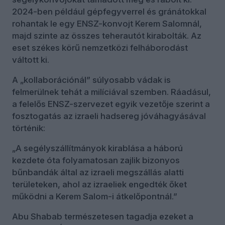
2024-ben például gépfegyverrel és gránátokkal
rohantak le egy ENSZ-konvojt Kerem Salomnál,
majd szinte az összes teherautót kirabolták. Az
eset székes körű nemzetközi felháborodást
váltott ki.
A „kollaborációnál” súlyosabb vádak is
felmerülnek tehát a milíciával szemben. Ráadásul,
a felelős ENSZ-szervezet egyik vezetője szerint a
fosztogatás az izraeli hadsereg jóváhagyásával
történik:
„A segélyszállítmányok kirablása a háború
kezdete óta folyamatosan zajlik bizonyos
bűnbandák által az izraeli megszállás alatti
területeken, ahol az izraeliek engedték őket
működni a Kerem Salom-i átkelőpontnál.”
Abu Shabab természetesen tagadja ezeket a