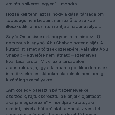
emirátus sikeres legyen” – mondta.
Hozzá kell tenni azt is, hogy a gázai társadalom
többsége nem beduin, nem az ő törzseikbe
illeszkedik, ami szintén rontja a hadúr esélyeit.
Sayfo Omar kissé máshogyan látja mindezt. Ő
nem zárja ki egyből Abu Shabab potenciálját. A
kutató itt ismét a törzsek szerepére, valamint Abu
Shabab – egyelőre nem látható – személyes
kvalitásaira utal. Mivel ez a társadalom
alapstruktúrája, így általában a politikai döntések
is a törzsekre és klánokra alapulnak, nem pedig
kizárólag személyekre.
„Amikor egy palesztin párt személyekkel
szerződik, rajtuk keresztül a klánjaik lojalitását
akarja megszerezni” – mondja a kutató, aki
szerint, mivel a háború alatt a Hamász vesztett
azon képességéből, hogy érdekeltté tegyen