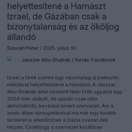
helyettesítené a Hamászt
Izrael, de Gázában csak a
bizonytalanság és az ököljog
állandó
Sasvári Péter
/
2025. július 10.
Izrael a hírek szerint egy viszonylag új palesztin
milíciával helyettesítené a Hamászt. A Jasszer
Abu Shabab által vezetett Népi Erők ugyanis egy
2024-ben alakult, de igazán csak idén
aktivizálódó, kevésbé ismert szervezet. Ám a
zsidó állam támogatásával ma már egy kisebb
területet is ellenőriznek a Gázai övezet déli
részén. Csakhogy a szervezet korábban