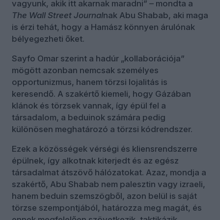
vagyunk, akik itt akarnak maradni” – mondta a
The Wall Street Journal
nak Abu Shabab, aki maga
is érzi tehát, hogy a Hamász könnyen árulónak
bélyegezheti őket.
Sayfo Omar szerint a hadúr „kollaborációja”
mögött azonban nemcsak személyes
opportunizmus, hanem törzsi lojalitás is
keresendő. A szakértő kiemeli, hogy Gázában
klánok és törzsek vannak, így épül fel a
társadalom, a beduinok számára pedig
különösen meghatározó a törzsi kódrendszer.
Ezek a közösségek vérségi és kliensrendszerre
épülnek, így alkotnak kiterjedt és az egész
társadalmat átszövő hálózatokat. Azaz, mondja a
szakértő, Abu Shabab nem palesztin vagy izraeli,
hanem beduin szemszögből, azon belül is saját
törzse szempontjából, határozza meg magát, és
ennek megfelelően szövetkezik, taktikázik.