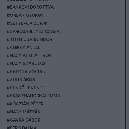
#BÁNKÖVI DOROTTYA
#ORBÁN GYÖRGY
#SETYEROV ZORÁN
#SARKADI-ILLYÉS CSABA
#TÓTH CSABA TIBOR
#ANIKAY ANTAL
#NAGY ATTILA TIBOR
#NAGY SZABOLCS
#KATONA ZOLTÁN
#ZULIK ÁKOS
#BENKŐ LEVENTE
#KRASZNAHORKAI EMMA
#KÓCZIÁN PÉTER
#NAGY MÁTYÁS
#GAVRA GÁBOR
#FERÓ DALMA