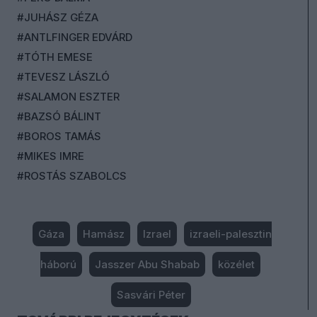
#JUHÁSZ GÉZA
#ANTLFINGER EDVÁRD
#TÓTH EMESE
#TEVESZ LÁSZLÓ
#SALAMON ESZTER
#BAZSÓ BÁLINT
#BOROS TAMÁS
#MIKES IMRE
#ROSTÁS SZABOLCS
Gáza
Hamász
Izrael
izraeli-palesztin
háború
Jasszer Abu Shabab
közélet
Sasvári Péter