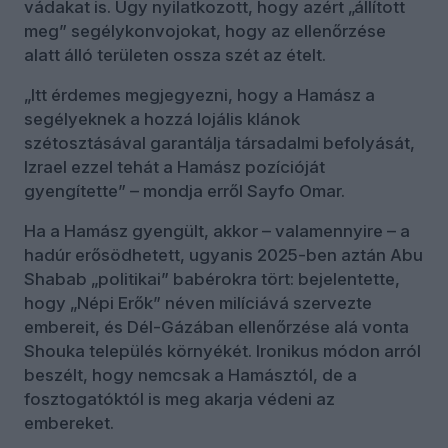
vádakat is. Úgy nyilatkozott, hogy azért „állított
meg” segélykonvojokat, hogy az ellenőrzése
alatt álló területen ossza szét az ételt.
„Itt érdemes megjegyezni, hogy a Hamász a
segélyeknek a hozzá lojális klánok
szétosztásával garantálja társadalmi befolyását,
Izrael ezzel tehát a Hamász pozícióját
gyengítette” – mondja erről Sayfo Omar.
Ha a Hamász gyengült, akkor – valamennyire – a
hadúr erősödhetett, ugyanis 2025-ben aztán Abu
Shabab „politikai” babérokra tört: bejelentette,
hogy „Népi Erők” néven milíciává szervezte
embereit, és Dél-Gázában ellenőrzése alá vonta
Shouka település környékét. Ironikus módon arról
beszélt, hogy nemcsak a Hamásztól, de a
fosztogatóktól is meg akarja védeni az
embereket.