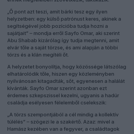
„Ő pont azt teszi, amit bárki tesz egy ilyen
helyzetben: egy külső patrónust keres, akinek a
segítségével jobb pozícióba tudja hozni a
sajátjait” – mondja erről Sayfo Omar, aki szerint
Abu Shabab kizárólag így tudja megtenni, amit
elvár tőle a saját törzse, és ami alapján a többi
törzs és a klán megítéli őt.
A helyzetet bonyolítja, hogy közössége látszólag
elhatárolódik tőle, hiszen egy közleményben
nyilvánosan kitagadták, sőt, egyenesen a halálát
kívánták. Sayfo Omar szerint azonban ezt
érdemes szkepszissel kezelni, ugyanis a hadúr
családja esélyesen félelemből cselekszik:
„A törzs szempontjából a cél mindig a kollektív
túlélés” – szögezi le a szakértő. Azaz: mivel a
Hamász kezében van a fegyver, a családtagok