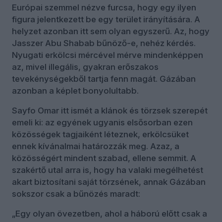
Európai szemmel nézve furcsa, hogy egy ilyen
figura jelentkezett be egy terület irányítására. A
helyzet azonban itt sem olyan egyszerű. Az, hogy
Jasszer Abu Shabab bűnöző-e, nehéz kérdés.
Nyugati erkölcsi mércével mérve mindenképpen
az, mivel illegális, gyakran erőszakos
tevekénységekből tartja fenn magát. Gázában
azonban a képlet bonyolultabb.
Sayfo Omar itt ismét a klánok és törzsek szerepét
emeli ki: az egyének ugyanis elsősorban ezen
közösségek tagjaiként léteznek, erkölcsüket
ennek kívánalmai határozzák meg. Azaz, a
közösségért mindent szabad, ellene semmit. A
szakértő utal arra is, hogy ha valaki megélhetést
akart biztosítani saját törzsének, annak Gázában
sokszor csak a bűnözés maradt:
„Egy olyan övezetben, ahol a háború előtt csak a