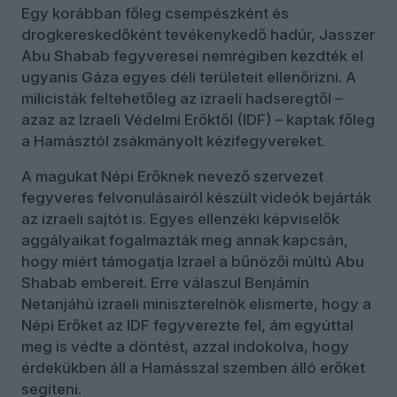
Egy korábban főleg csempészként és
drogkereskedőként tevékenykedő hadúr, Jasszer
Abu Shabab fegyveresei nemrégiben kezdték el
ugyanis Gáza egyes déli területeit ellenőrizni. A
milicisták feltehetőleg az izraeli hadseregtől –
azaz az Izraeli Védelmi Erőktől (IDF) – kaptak főleg
a Hamásztól zsákmányolt kézifegyvereket.
A magukat Népi Erőknek nevező szervezet
fegyveres felvonulásairól készült videók bejárták
az izraeli sajtót is. Egyes ellenzéki képviselők
aggályaikat fogalmazták meg annak kapcsán,
hogy miért támogatja Izrael a bűnözői múltú Abu
Shabab embereit. Erre válaszul Benjámín
Netanjáhú izraeli miniszterelnök elismerte, hogy a
Népi Erőket az IDF fegyverezte fel, ám egyúttal
meg is védte a döntést, azzal indokolva, hogy
érdekükben áll a Hamásszal szemben álló erőket
segíteni.