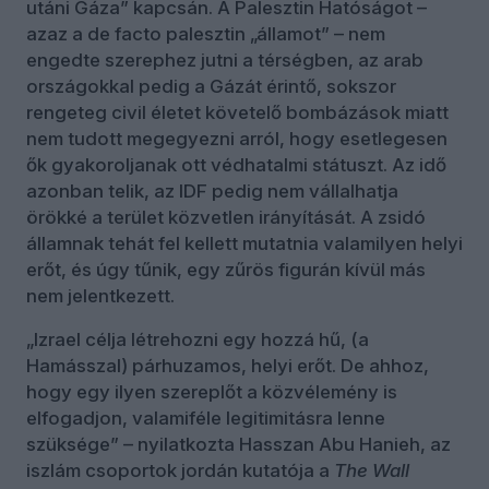
utáni Gáza” kapcsán. A Palesztin Hatóságot –
azaz a de facto palesztin „államot” – nem
engedte szerephez jutni a térségben, az arab
országokkal pedig a Gázát érintő, sokszor
rengeteg civil életet követelő bombázások miatt
nem tudott megegyezni arról, hogy esetlegesen
ők gyakoroljanak ott védhatalmi státuszt. Az idő
azonban telik, az IDF pedig nem vállalhatja
örökké a terület közvetlen irányítását. A zsidó
államnak tehát fel kellett mutatnia valamilyen helyi
erőt, és úgy tűnik, egy zűrös figurán kívül más
nem jelentkezett.
„Izrael célja létrehozni egy hozzá hű, (a
Hamásszal) párhuzamos, helyi erőt. De ahhoz,
hogy egy ilyen szereplőt a közvélemény is
elfogadjon, valamiféle legitimitásra lenne
szüksége” – nyilatkozta Hasszan Abu Hanieh, az
iszlám csoportok jordán kutatója a
The Wall