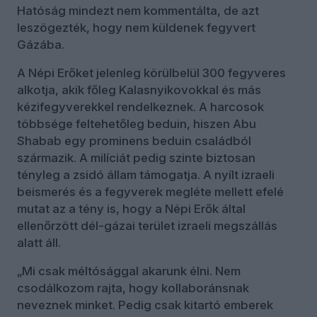
Hatóság mindezt nem kommentálta, de azt
leszögezték, hogy nem küldenek fegyvert
Gázába.
A Népi Erőket jelenleg körülbelül 300 fegyveres
alkotja, akik főleg Kalasnyikovokkal és más
kézifegyverekkel rendelkeznek. A harcosok
többsége feltehetőleg beduin, hiszen Abu
Shabab egy prominens beduin családból
származik. A milíciát pedig szinte biztosan
tényleg a zsidó állam támogatja. A nyílt izraeli
beismerés és a fegyverek megléte mellett efelé
mutat az a tény is, hogy a Népi Erők által
ellenőrzött dél-gázai terület izraeli megszállás
alatt áll.
„Mi csak méltósággal akarunk élni. Nem
csodálkozom rajta, hogy kollaboránsnak
neveznek minket. Pedig csak kitartó emberek