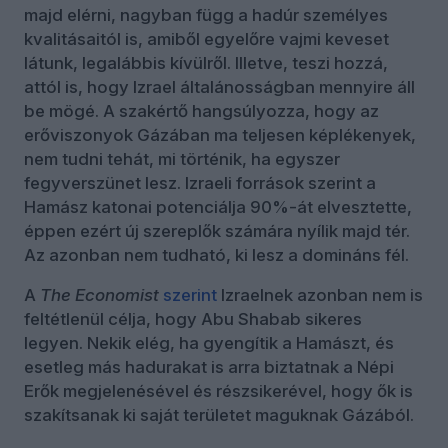
majd elérni, nagyban függ a hadúr személyes
kvalitásaitól is, amiből egyelőre vajmi keveset
látunk, legalábbis kívülről. Illetve, teszi hozzá,
attól is, hogy Izrael általánosságban mennyire áll
be mögé. A szakértő hangsúlyozza, hogy az
erőviszonyok Gázában ma teljesen képlékenyek,
nem tudni tehát, mi történik, ha egyszer
fegyverszünet lesz. Izraeli források szerint a
Hamász katonai potenciálja 90%-át elvesztette,
éppen ezért új szereplők számára nyílik majd tér.
Az azonban nem tudható, ki lesz a domináns fél.
A
The Economist
szerint
Izraelnek azonban nem is
feltétlenül célja, hogy Abu Shabab sikeres
legyen. Nekik elég, ha gyengítik a Hamászt, és
esetleg más hadurakat is arra biztatnak a Népi
Erők megjelenésével és részsikerével, hogy ők is
szakítsanak ki saját területet maguknak Gázából.