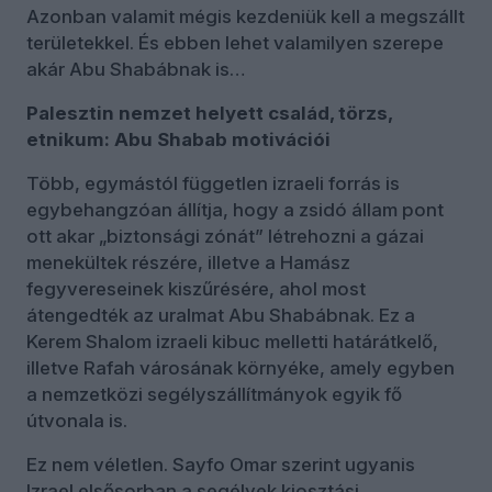
Azonban valamit mégis kezdeniük kell a megszállt
területekkel. És ebben lehet valamilyen szerepe
akár Abu Shabábnak is…
Palesztin nemzet helyett család, törzs,
etnikum: Abu Shabab motivációi
Több, egymástól független izraeli forrás is
egybehangzóan állítja, hogy a zsidó állam pont
ott akar „biztonsági zónát” létrehozni a gázai
menekültek részére, illetve a Hamász
fegyvereseinek kiszűrésére, ahol most
átengedték az uralmat Abu Shabábnak. Ez a
Kerem Shalom izraeli kibuc melletti határátkelő,
illetve Rafah városának környéke, amely egyben
a nemzetközi segélyszállítmányok egyik fő
útvonala is.
Ez nem véletlen. Sayfo Omar szerint ugyanis
Izrael elsősorban a segélyek kiosztási