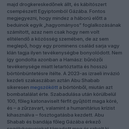
majd drogkereskedőnek állt, és kábítószert
csempészett Egyiptomból Gázába. Fontos
megjegyezni, hogy mindez a háború előtt a
beduinok egyik „hagyományos” foglalkozásának
számított, azaz nem csak hogy nem volt
elítélendő a közösség szemében, de az sem
meglepő, hogy egy prominens család sarja vagy
klán tagja ilyen tevékenységbe bonyolódott. Nem
így gondolta azonban a Hamász: bűnözői
tevékenysége miatt letartóztatta és hosszú
börtönbüntetésre ítélte. A 2023-as izraeli invázió
kezdeti szakaszában aztán Abu Shabab
sikeresen
megszökött
a börtönből, miután azt
bombatalálat érte. Szabadulása után körülbelül
100, főleg katonaviselt férfit gyűjtött maga köré,
és – a zűrzavart, valamint a humanitárius krízist
kihasználva – fosztogatásba kezdett. Abu
Shabab és bandája főleg Gázába érkező
segélykonvojokat támadott meg és rabolt ki.