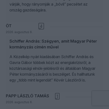
várják, hogy rányomják a „bóvli” pecsétet az
ország gazdaságára.
ÖT
4
2026. augusztus 6.
Schiffer András: Szégyen, amit Magyar Péter
kormányzás címén művel
A Közelkép nyári kiadásában Schiffer András és
Gavra Gábor többek közt az energiakrízisről, a
köztársasági elnök-jelölésről és általában Magyar
Péter kormányzásáról is beszélget. És hallhatunk
egy „több mint legendát” Kövér Lászlóról is.
PAPP LÁSZLÓ TAMÁS
1
2026. augusztus 6.