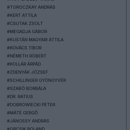
#TOROCZKAY ANDRÁS
#KERT ATTILA
#CSUTAK ZSOLT
#MEGADJA GÁBOR
#KUSTÁN MAGYARI ATTILA
#KOVÁCS TIBOR
#NÉMETH RÓBERT
#KOLLÁR ÁRPÁD
#ZDENYÁK JÓZSEF
#SCHILLINGER GYÖNGYVÉR
#SZABÓ BORBÁLA
#DR. RATIUS
#DOBROWIECKI PÉTER
#MÁTÉ GERGŐ
#JÁNOSSY ANDRÁS
#ORCSIK ROLAND