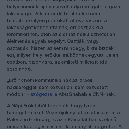
helyszíneinek kijelölésével tudja mozgatni a gázai
lakosságot. A kiürítendő területekre nem
telepítenek ilyen pontokat, ahova viszont a
lakosságot koncentrálnák, ott osztják ki a
lerombolt területen az élethez nélkülözhetetlen
élelmet és egyéb segélyt. Osztják, vagy
osztatják, hiszen az sem mindegy, kikre bízzák
ezt, milyen helyi erőkkel működnek együtt. Jelen
esetben, bizonyára, az említett milícia is ide
sorolandó.
„Erőink nem kommunikálnak az izraeli
hadsereggel, sem közvetlen, sem közvetett
módon” –
szögezte
le
Abu Shabab a CNN-nek.
A Népi Erők tehát tagadják, hogy Izrael
támogatná őket. Vezetőjük nyilatkozatai szerint a
Palesztin Hatóság, azaz a Rámalláhban székelő,
nemzetközileg is elismert kormány áll mögöttük. A