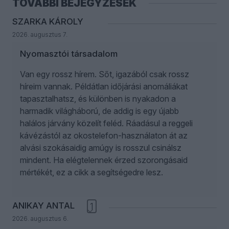
TOVÁBBI BEJEGYZÉSEK
SZARKA KÁROLY
2026. augusztus 7.
Nyomasztói társadalom
Van egy rossz hírem. Sőt, igazából csak rossz
híreim vannak. Példátlan időjárási anomáliákat
tapasztalhatsz, és különben is nyakadon a
harmadik világháború, de addig is egy újabb
halálos járvány közelít feléd. Ráadásul a reggeli
kávézástól az okostelefon-használaton át az
alvási szokásaidig amúgy is rosszul csinálsz
mindent. Ha elégtelennek érzed szorongásaid
mértékét, ez a cikk a segítségedre lesz.
ANIKAY ANTAL
1
2026. augusztus 6.