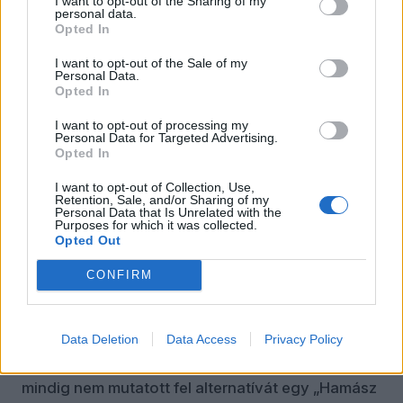
I want to opt-out of the Sharing of my
personal data.
miatt, de azért is, mert a zsidó államnak komoly
Opted In
hagyománya van a sivatagi törzsekkel való
együttműködésben. A beduinok a zsidók mellé
I want to opt-out of the Sale of my
Personal Data.
álltak az izraeli függetlenségi háború idején, és
Opted In
azóta is hűségesen szolgálnak – főleg
I want to opt-out of processing my
nyomkövetőkként és felderítőkként – az Izraeli
Personal Data for Targeted Advertising.
Védelmi Erők kötelékében.
Opted In
De, adódik a kérdés, ha Abu Shabab és erői egy,
I want to opt-out of Collection, Use,
Retention, Sale, and/or Sharing of my
a palesztin társadalmon belül marginális
Personal Data that Is Unrelated with the
Purposes for which it was collected.
etnikumot, a beduinokat képviselik, és nem hatja
Opted Out
át őket a palesztin nemzeti tudat, mégis milyen
szerepet játszhatnak?
CONFIRM
Lehet-e Abu Shabab Gáza új ura?
Data Deletion
Data Access
Privacy Policy
Bár a gázai háború lassan két éve tart, és Izrael
jelentősen meggyengítette a Hamászt, még
mindig nem mutatott fel alternatívát egy „Hamász