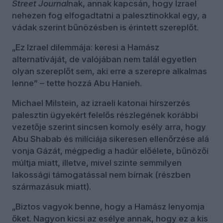
Street Journal
nak, annak kapcsán, hogy Izrael
nehezen fog elfogadtatni a palesztinokkal egy, a
vádak szerint bűnözésben is érintett szereplőt.
„Ez Izrael dilemmája: keresi a Hamász
alternatíváját, de valójában nem talál egyetlen
olyan szereplőt sem, aki erre a szerepre alkalmas
lenne” – tette hozzá Abu Hanieh.
Michael Milstein, az izraeli katonai hírszerzés
palesztin ügyekért felelős részlegének korábbi
vezetője szerint sincsen komoly esély arra, hogy
Abu Shabab és milíciája sikeresen ellenőrzése alá
vonja Gázát, mégpedig a hadúr előélete, bűnözői
múltja miatt, illetve, mivel szinte semmilyen
lakossági támogatással nem bírnak (részben
származásuk miatt).
„Biztos vagyok benne, hogy a Hamász lenyomja
őket. Nagyon kicsi az esélye annak, hogy ez a kis