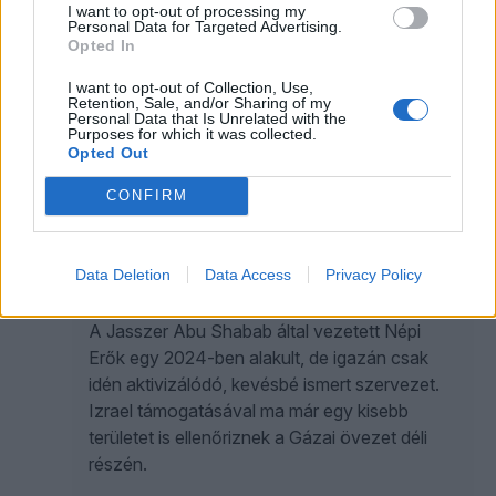
kormánya
I want to opt-out of processing my
Personal Data for Targeted Advertising.
Boszorkányüldözéssel válaszolhatnak a
Opted In
fokozódó kínai nyomásra.
I want to opt-out of Collection, Use,
Retention, Sale, and/or Sharing of my
Personal Data that Is Unrelated with the
Purposes for which it was collected.
SASVÁRI PÉTER
Opted Out
CONFIRM
Rovott múltú beduin hadúrral
helyettesítené a Hamászt Izrael, de
Gázában csak a bizonytalanság és az
Data Deletion
Data Access
Privacy Policy
ököljog állandó
A Jasszer Abu Shabab által vezetett Népi
Erők egy 2024-ben alakult, de igazán csak
idén aktivizálódó, kevésbé ismert szervezet.
Izrael támogatásával ma már egy kisebb
területet is ellenőriznek a Gázai övezet déli
részén.