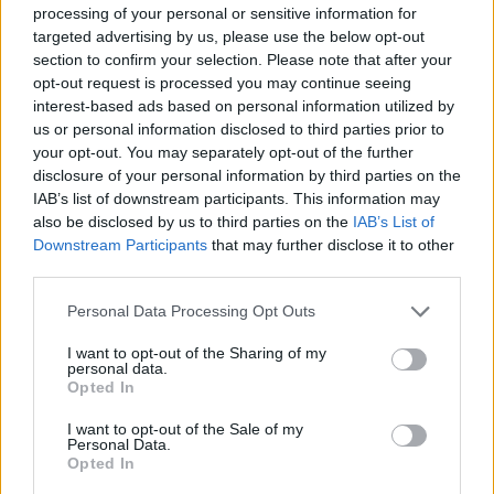
processing of your personal or sensitive information for
targeted advertising by us, please use the below opt-out
SASVÁRI PÉTER
section to confirm your selection. Please note that after your
opt-out request is processed you may continue seeing
Szimbolikusan és a valóságban is
interest-based ads based on personal information utilized by
us or personal information disclosed to third parties prior to
lefejezik a gall kakast a nyugat-afrikai
your opt-out. You may separately opt-out of the further
„puccsövezet” országaiban
disclosure of your personal information by third parties on the
IAB’s list of downstream participants. This information may
Nyugat-Afrikában „puccsövezet” alakult ki,
also be disclosed by us to third parties on the
IAB’s List of
miután katonatisztek több, egymással
Downstream Participants
that may further disclose it to other
határos országban is eltávolították a főleg
third parties.
franciabarát politikai vezetést. Most
Oroszország és Kína felé orientálódnak.
Personal Data Processing Opt Outs
I want to opt-out of the Sharing of my
personal data.
Opted In
SASVÁRI PÉTER
I want to opt-out of the Sale of my
A guruló jüanok után a kínai „útlevél-
Personal Data.
Opted In
invázió” ellen venné fel a harcot Tajvan