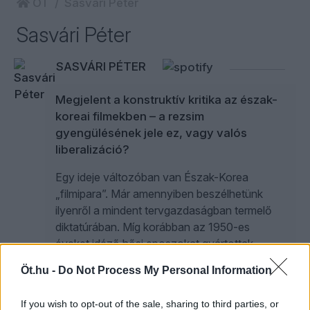
ÖT
Sasvári Péter
Sasvári Péter
SASVÁRI PÉTER
Megjelent a konstruktív kritika az észak-
koreai filmekben – a rezsim
gyengülésének jele ez, vagy valós
liberalizáció?
Egy ideje változóban van Észak-Korea
„filmipara”. Már amennyiben beszélhetünk
ilyenről a mindent tervgazdaságban termelő
diktatúrában. Míg korábban az 1950-es
éveket idéző hősi eposzokat gyártottak,
fekete-fehér karakterekkel, ma már a Kádár-
Öt.hu -
Do Not Process My Personal Information
kori magyar „kritikus” művekre emlékeztető
alkotások is napvilágot látnak.
If you wish to opt-out of the sale, sharing to third parties, or