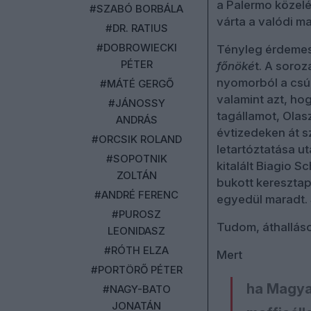
a Palermo közelé
#SZABÓ BORBÁLA
várta a valódi maf
#DR. RATIUS
#DOBROWIECKI
Tényleg érdemes
PÉTER
főnöké
t. A soroz
nyomorból a csúc
#MÁTÉ GERGŐ
valamint azt, ho
#JÁNOSSY
tagállamot, Olasz
ANDRÁS
évtizedeken át s
#ORCSIK ROLAND
letartóztatása u
#SOPOTNIK
kitalált Biagio S
ZOLTÁN
bukott keresztap
#ANDRÉ FERENC
egyedül maradt. S
#PUROSZ
Tudom, áthalláso
LEONIDASZ
#RÓTH ELZA
Mert
#PORTÖRŐ PÉTER
ha Magyar
#NAGY-BATO
JONATÁN