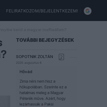
FELIRATKOZOM/BEJELENTKEZEM!
nyibe kerül a magyar maffiaállam?
s
TOVÁBBI BEJEGYZÉSEK
n?
SOPOTNIK ZOLTÁN
2
2026. augusztus 8.
Hővád
Zima néni nem hisz a
hőkupolában. Szerinte ez a
hatalmas meleg a Magyar
Péterék műve. Azért, hogy
lezárhassák a Paksi