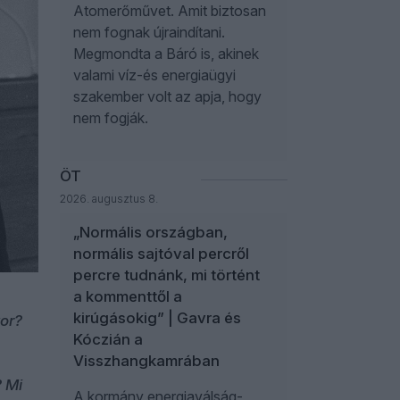
Atomerőművet. Amit biztosan
nem fognak újraindítani.
Megmondta a Báró is, akinek
valami víz-és energiaügyi
szakember volt az apja, hogy
nem fogják.
ÖT
2026. augusztus 8.
„Normális országban,
normális sajtóval percről
percre tudnánk, mi történt
a kommenttől a
kirúgásokig” | Gavra és
or?
Kóczián a
Visszhangkamrában
? Mi
A kormány energiaválság-