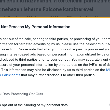
am épült ki hazánkban, a történelmi párhuzam
t nehezen lehetne Falcone karakterével
ni. A sáros lábú, mezítlábas Riina bukását
nagyrészt egy pentitónak, Tommaso Buscettá
 Not Process My Personal Information
tte.
to opt-out of the sale, sharing to third parties, or processing of your per
formation for targeted advertising by us, please use the below opt-out s
 Don Masino végül nem azért lett történelmi alak, mert v
r selection. Please note that after your opt-out request is processed y
yik fontos embere volt, hanem mert ő lett az első igazá
eing interest-based ads based on personal information utilized by us or
belső ember, aki Giovanni Falconénak nemcsak neveket 
disclosed to third parties prior to your opt-out. You may separately opt-
losure of your personal information by third parties on the IAB’s list of
t rendszerként láttatni azt, amit az olasz állam sokáig c
. This information may also be disclosed by us to third parties on the
IA
etelt bűncselekmények sorozataként kezelt. Buscetta
Participants
that may further disclose it to other third parties.
 nehezebb lett volna megérteni, hogyan épül fel a szicíli
űködik a családok, főnökök és bizottságok világa, és m
 a bűn, a politika, az üzlet és a társadalmi félelem.
l Data Processing Opt Outs
ha finomabban akarunk fogalmazni, a bűnbánat ára
Több hozzátartozóját meggyilkolták, két fia eltűnt, ő ped
o opt-out of the Sharing of my personal data.