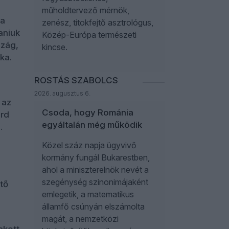
műholdtervező mérnök,
 a
zenész, titokfejtő asztrológus,
aniuk
Közép-Európa természeti
szág,
kincse.
ka.
ROSTÁS SZABOLCS
2026. augusztus 6.
 az
Csoda, hogy Románia
árd
egyáltalán még működik
.
Közel száz napja ügyvivő
kormány fungál Bukarestben,
ahol a miniszterelnök nevét a
szegénység szinonimájaként
tő
emlegetik, a matematikus
államfő csúnyán elszámolta
magát, a nemzetközi
akott