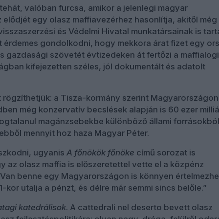
tehát, valóban furcsa, amikor a jelenlegi magyar
 elődjét egy olasz maffiavezérhez hasonlítja, akitől még
sszaszerzési és Védelmi Hivatal munkatársainak is tart
nt érdemes gondolkodni, hogy mekkora árat fizet egy or
s gazdasági szövetét évtizedeken át fertőzi a maffialogi
gban kifejezetten széles, jól dokumentált és adatolt
 rögzíthetjük: a Tisza-kormány szerint Magyarországon
edben még konzervatív becslések alapján is 60 ezer milli
 jogtalanul magánzsebekbe különböző állami forrásokból
ebből mennyit hoz haza Magyar Péter.
szkodni, ugyanis
A főnökök főnöke
című sorozat is
 az olasz maffia is előszeretettel vette el a közpénz
. Van benne egy Magyarországon is könnyen értelmezhe
kor utalja a pénzt, és délre már semmi sincs belőle.”
atagi katedrálisok
. A cattedrali nel deserto bevett olasz
lasz fejlesztéspolitikára: olyan nagy, drága, felülről odar