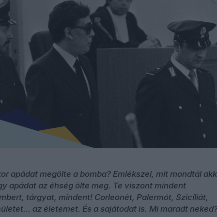
kor apádat megölte a bomba? Emlékszel, mit mondtál akk
y apádat az éhség ölte meg. Te viszont mindent
mbert, tárgyat, mindent! Corleonét, Palermót, Szicíliát,
letet... az életemet. És a sajátodat is. Mi maradt neked