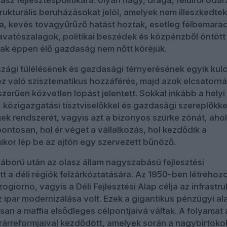
trukturális beruházásokat jelöl, amelyek nem illeszkedtek
, kevés tovagyűrűző hatást hoztak, esetleg félbemarad
avatószalagok, politikai beszédek és közpénzből öntött
ak éppen élő gazdaság nem nőtt köréjük.
szági túlélésének és gazdasági térnyerésének egyik kul
oz való szisztematikus hozzáférés, majd azok elcsatorn
zerűen közvetlen lopást jelentett. Sokkal inkább a helyi
el, közigazgatási tisztviselőkkel és gazdasági szereplőkke
ek rendszerét, vagyis azt a bizonyos szürke zónát, aho
ontosan, hol ér véget a vállalkozás, hol kezdődik a
mikor lép be az ajtón egy szervezett bűnöző.
áború után az olasz állam nagyszabású fejlesztési
t a déli régiók felzárkóztatására. Az 1950-ben létrehozo
ogiorno, vagyis a Déli Fejlesztési Alap célja az infrastru
z ipar modernizálása volt. Ezek a gigantikus pénzügyi a
n a maffia elsődleges célpontjaivá váltak. A folyamat 
árreformjaival kezdődött, amelyek során a nagybirtoko