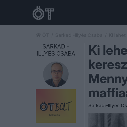
ÖT
Sarkadi-Illyés Csaba
Ki lehe
Ki leh
SARKADI-
ILLYÉS CSABA
keres
Mennyi
maffia
Sarkadi-Illyés C