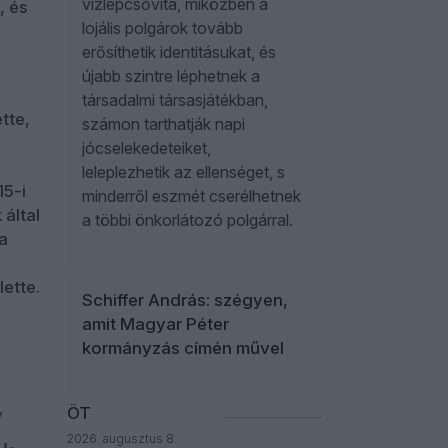
vízlépcsővita, miközben a
, és
lojális polgárok tovább
erősíthetik identitásukat, és
újabb szintre léphetnek a
társadalmi társasjátékban,
tte,
számon tarthatják napi
jócselekedeteiket,
leleplezhetik az ellenséget, s
15-i
minderről eszmét cserélhetnek
által
a többi önkorlátozó polgárral.
 a
ette.
Schiffer András: szégyen,
amit Magyar Péter
kormányzás címén művel
ÖT
y
2026. augusztus 8.