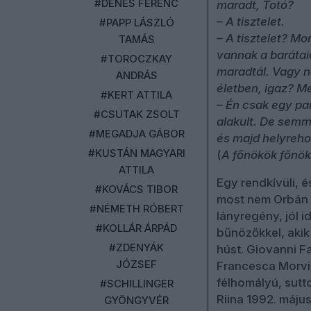
#DÉNES FERENC
maradt, Totó?
– A tisztelet.
#PAPP LÁSZLÓ
– A tisztelet? Mo
TAMÁS
vannak a barátai
#TOROCZKAY
maradtál. Vagy 
ANDRÁS
életben, igaz? Me
#KERT ATTILA
– Én csak egy pa
#CSUTAK ZSOLT
alakult. De semmi
#MEGADJA GÁBOR
és majd helyreho
#KUSTÁN MAGYARI
(
A főnökök főnöke
ATTILA
Egy rendkívüli, 
#KOVÁCS TIBOR
most nem Orbán V
#NÉMETH RÓBERT
lányregény, jól 
#KOLLÁR ÁRPÁD
bűnözőkkel, akik
#ZDENYÁK
húst. Giovanni F
JÓZSEF
Francesca Morvil
félhomályú, sutt
#SCHILLINGER
Riina 1992. máju
GYÖNGYVÉR