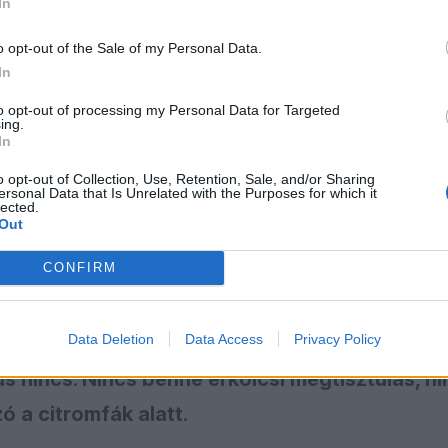
t Államok tanúvédelmi programjában élt tovább, ahol 2
In
meg.
o opt-out of the Sale of my Personal Data.
ározása szerint a pentito eredetileg az újságírói nyelv
In
és: olyan, korábban terrorista vagy szervezett bűnözői
to opt-out of processing my Personal Data for Targeted
zó személyt jelöl, aki kész együttműködni az
ing.
tással. Ez többnyire már letartóztatása vagy büntetőelj
In
s érdemi együttműködés esetén büntetéscsökkentéssel,
o opt-out of Collection, Use, Retention, Sale, and/or Sharing
segítségnyújtással járhat.
ersonal Data that Is Unrelated with the Purposes for which it
lected.
Out
CONFIRM
ok még véletlenül sem hősként vagy megváltó
a pentitókat. Főleg azért nem, mert pontosan
Data Deletion
Data Access
Privacy Policy
hogy a maffiaszerű leszámolásban semmi
s nincs. Nincs benne erkölcsi megtisztulás, ni
 a citromfák alatt.