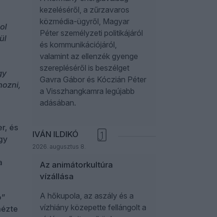
kezeléséről, a zűrzavaros
közmédia-ügyről, Magyar
ol
Péter személyzeti politikájáról
ül
és kommunikációjáról,
valamint az ellenzék gyenge
szerepléséről is beszélget
gy
Gavra Gábor és Kóczián Péter
hozni,
a Visszhangkamra legújabb
adásában.
r, és
IVÁN ILDIKÓ
1
gy
2026. augusztus 8.
a
Az animátorkultúra
vízállása
A hőkupola, az aszály és a
o”
vízhiány közepette fellángolt a
nézte