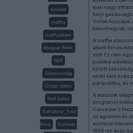
ipari vagy infras
közélet
helyi gazdaságba
Voltak hozzájuk 
maffia
betonhegyek, cs
maffiaállam
A maffia olaszor
állami forrásokh
Magyar Péter
volt. Ez nem egys
NER
politikai elitekk
kötött szövetség
Olaszország
senki sem tudja p
pártpolitika, és 
Orbán Viktor
A második világh
Ruff Bálint
programot indítot
Cassa per il Mezz
Salvatore „Toto”
az agrárium és a
azonban hamarosa
Riina
Sarkadi-
1950-es évek agr