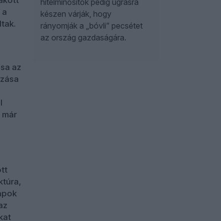
hitelminősítők pedig ugrásra
 a
készen várják, hogy
tak.
rányomják a „bóvli” pecsétet
az ország gazdaságára.
csa az
ázása
l
l már
tt
ktúra,
lapok
az
kat