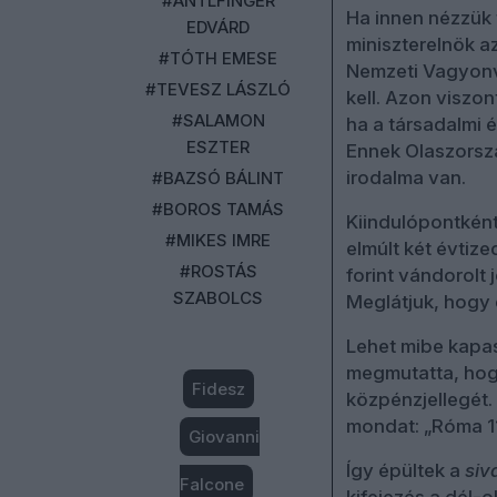
#ANTLFINGER
Ha innen nézzük 
EDVÁRD
miniszterelnök az
#TÓTH EMESE
Nemzeti Vagyonvi
#TEVESZ LÁSZLÓ
kell. Azon viszo
#SALAMON
ha a társadalmi é
ESZTER
Ennek Olaszorszá
irodalma van.
#BAZSÓ BÁLINT
#BOROS TAMÁS
Kiindulópontként
#MIKES IMRE
elmúlt két évtiz
#ROSTÁS
forint vándorolt
SZABOLCS
Meglátjuk, hogy 
Lehet mibe kapa
megmutatta, hogy
Fidesz
közpénzjellegét
mondat: „Róma 11-
Giovanni
Így épültek a
siv
Falcone
kifejezés a dél-o