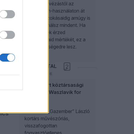
000-
a reggeli kávézástól az
okostelefon-használaton át
az alvási szokásaidig amúgy is
ből
rosszul csinálsz mindent. Ha
elégtelennek érzed
szorongásaid mértékét, ez a
árása
cikk a segítségedre lesz.
ANIKAY ANTAL
2
2026. augusztus 6.
ként
Gazembert köztársasági
elnöknek! Waszlavik for
president!
Waszlavik „Gazember” László
ncs
kortárs művészóriás,
visszafogottan
fogyasztóellenes,