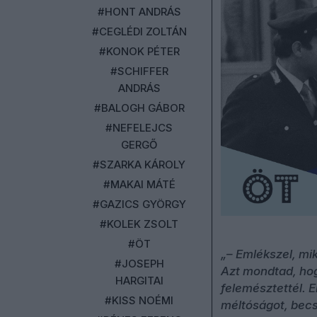
#HONT ANDRÁS
#CEGLÉDI ZOLTÁN
#KONOK PÉTER
#SCHIFFER
ANDRÁS
#BALOGH GÁBOR
#NEFELEJCS
GERGŐ
#SZARKA KÁROLY
#MAKAI MÁTÉ
#GAZICS GYÖRGY
#KOLEK ZSOLT
#ÖT
„– Emlékszel, mi
#JOSEPH
Azt mondtad, hog
HARGITAI
felemésztettél. E
#KISS NOÉMI
méltóságot, becsü