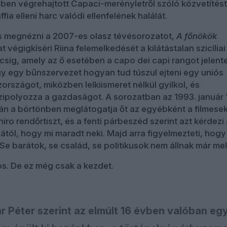
ben végrehajtott Capaci-merényletről szóló közvetítést
fia elleni harc valódi ellenfelének halálát.
 megnézni a 2007-es olasz tévésorozatot,
A főnökök
at végigkíséri Riina felemelkedését a kilátástalan szicíliai
sig, amely az ő esetében a capo dei capi rangot jelente
gy egy bűnszervezet hogyan tud túszul ejteni egy uniós
országot, miközben lelkiismeret nélkül gyilkol, és
zipolyozza a gazdaságot. A sorozatban az 1993. január 
tán a börtönben meglátogatja őt az egyébként a filmesek 
chiro rendőrtiszt, és a fenti párbeszéd szerint azt kérdezi
ától, hogy mi maradt neki. Majd arra figyelmezteti, hogy
e barátok, se család, se politikusok nem állnak már mell
s. De ez még csak a kezdet.
 Péter szerint az elmúlt 16 évben valóban eg