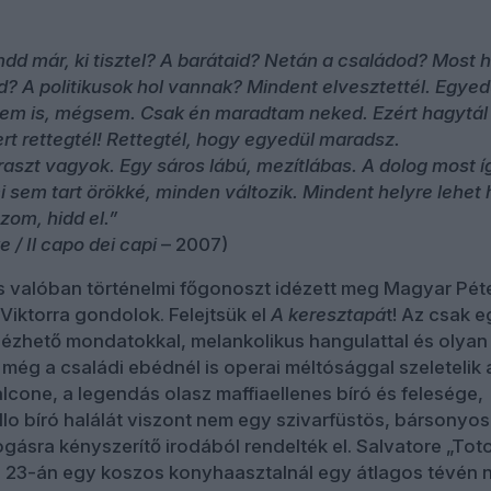
ndd már, ki tisztel? A barátaid? Netán a családod? Most h
d? A politikusok hol vannak? Mindent elvesztettél. Egyed
nem is, mégsem. Csak én maradtam neked. Ezért hagytál
rt rettegtél! Rettegtél, hogy egyedül maradsz.
raszt vagyok. Egy sáros lábú, mezítlábas. A dolog most í
 sem tart örökké, minden változik. Mindent helyre lehet 
zom, hidd el.”
 / Il capo dei capi
– 2007)
és valóban történelmi főgonoszt idézett meg Magyar Péte
iktorra gondolok. Felejtsük el
A keresztapá
t! Az csak e
idézhető mondatokkal, melankolikus hangulattal és olyan
 még a családi ebédnél is operai méltósággal szeletelik 
alcone, a legendás olasz maffiaellenes bíró és felesége,
lo bíró halálát viszont nem egy szivarfüstös, bársonyos
ogásra kényszerítő irodából rendelték el. Salvatore „Tot
s 23-án egy koszos konyhaasztalnál egy átlagos tévén 