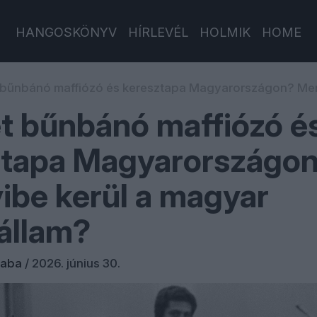
HANGOSKÖNYV
HÍRLEVÉL
HOLMIK
HOME
t bűnbánó maffiózó és keresztapa Magyarországon? Men
et bűnbánó maffiózó é
ztapa Magyarországo
be kerül a magyar
állam?
saba
/
2026. június 30.