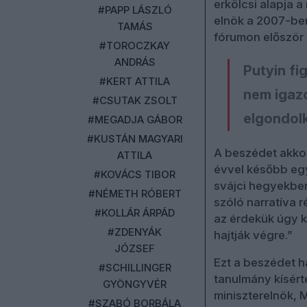
erkölcsi alapja a
#PAPP LÁSZLÓ
elnök a 2007-ben
TAMÁS
fórumon először 
#TOROCZKAY
ANDRÁS
Putyin f
#KERT ATTILA
nem igazo
#CSUTAK ZSOLT
elgondolk
#MEGADJA GÁBOR
#KUSTÁN MAGYARI
A beszédet akko
ATTILA
évvel később egy
#KOVÁCS TIBOR
svájci hegyekben
#NÉMETH RÓBERT
szóló narratíva 
#KOLLÁR ÁRPÁD
az érdekük úgy k
#ZDENYÁK
hajtják végre.”
JÓZSEF
Ezt a beszédet h
#SCHILLINGER
tanulmány kísért
GYÖNGYVÉR
miniszterelnök, 
#SZABÓ BORBÁLA