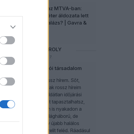
Zűrzavar az MTVA-ban:
Magyar Péter áldozata lett
Bodacz Balázs? | Gavra &
 ő
Kóczián
SZARKA KÁROLY
2026. augusztus 7.
-tag
Nyomasztói társadalom
het
Van egy rossz hírem. Sőt,
igazából csak rossz híreim
ati
vannak. Példátlan időjárási
ra –
anomáliákat tapasztalhatsz,
lem
és különben is nyakadon a
rni.
harmadik világháború, de
g
addig is egy újabb halálos
00
járvány közelít feléd. Ráadásul