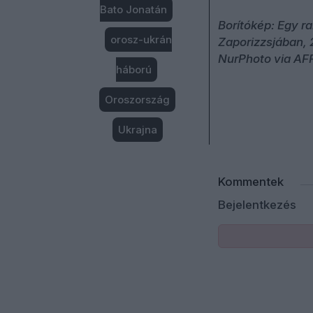
Bato Jonatán
Borítókép: Egy r
orosz-ukrán
Zaporizzsjában, 
NurPhoto via AF
háború
Oroszország
Ukrajna
Kommentek
Bejelentkezés