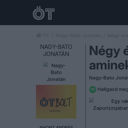
ÖT
Nagy-Bato Jonatán
Négy éve
Négy é
NAGY-BATO
JONATÁN
aminek
Nagy-Bato Jona
Hallgasd meg
#HONT ANDRÁS