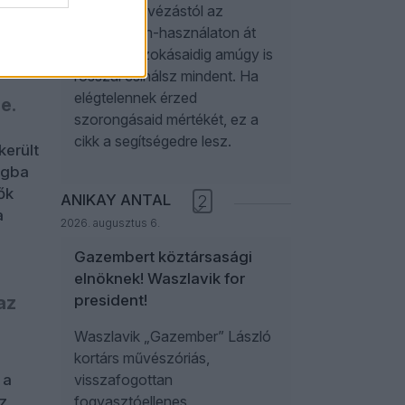
a reggeli kávézástól az
het.
okostelefon-használaton át
az alvási szokásaidig amúgy is
rosszul csinálsz mindent. Ha
elégtelennek érzed
e.
szorongásaid mértékét, ez a
cikk a segítségedre lesz.
került
ágba
ők
ANIKAY ANTAL
2
a
2026. augusztus 6.
Gazembert köztársasági
elnöknek! Waszlavik for
president!
az
Waszlavik „Gazember” László
kortárs művészóriás,
 a
visszafogottan
z
fogyasztóellenes,