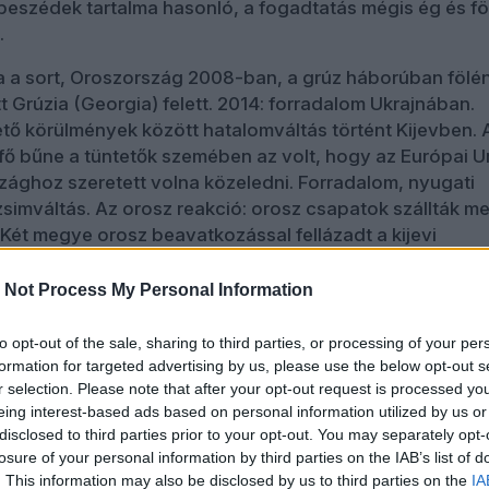
beszédek tartalma hasonló, a fogadtatás mégis ég és fö
.
a a sort, Oroszország 2008-ban, a grúz háborúban fölé
t Grúzia (Georgia) felett. 2014: forradalom Ukrajnában.
ő körülmények között hatalomváltás történt Kijevben. 
fő bűne a tüntetők szemében az volt, hogy az Európai U
zághoz szeretett volna közeledni. Forradalom, nyugati
simváltás. Az orosz reakció: orosz csapatok szállták m
 Két megye orosz beavatkozással fellázadt a kijevi
.
 Not Process My Personal Information
14-es és a 2015-ös minszki megállapodás, amelyeknek
lagos értékelése szerint az (is) volt a célja, hogy időt
to opt-out of the sale, sharing to third parties, or processing of your per
na
felfegyverzésére
. 2014-ben Barack Obama, az Amerik
formation for targeted advertising by us, please use the below opt-out s
 elnöke kijelentette: Oroszország már nem nagyhatalom
r selection. Please note that after your opt-out request is processed y
y
regionális hatalom
.
eing interest-based ads based on personal information utilized by us or
disclosed to third parties prior to your opt-out. You may separately opt-
-én Oroszország elismeri a két szakadár terület
losure of your personal information by third parties on the IAB’s list of
Február 24-én Oroszország teljes körű inváziót indít Ukr
. This information may also be disclosed by us to third parties on the
IA