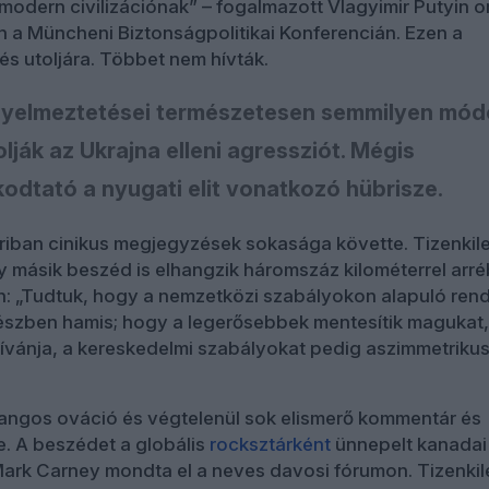
 modern civilizációnak” – fogalmazott Vlagyimir Putyin o
 a Müncheni Biztonságpolitikai Konferencián. Ezen a
és utoljára. Többet nem hívták.
igyelmeztetései természetesen semmilyen mó
lják az Ukrajna elleni agressziót. Mégis
odtató a nyugati elit vonatkozó hübrisze.
riban cinikus megjegyzések sokasága követte. Tizenkil
 másik beszéd is elhangzik háromszáz kilométerrel arré
: „Tudtuk, hogy a nemzetközi szabályokon alapuló rend
részben hamis; hogy a legerősebbek mentesítik magukat,
ívánja, a kereskedelmi szabályokat pedig aszimmetriku
angos ováció és végtelenül sok elismerő kommentár és
e. A beszédet a globális
rocksztárként
ünnepelt kanadai
Mark Carney mondta el a neves davosi fórumon. Tizenki