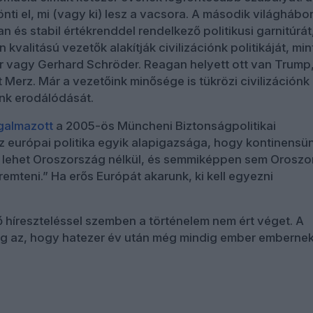
nti el, mi (vagy ki) lesz a vacsora. A második világhábo
an és stabil értékrenddel rendelkező politikusi garnitúrát
kvalitású vezetők alakítják civilizációnk politikáját, min
 vagy Gerhard Schröder. Reagan helyett ott van Trump
 Merz. Már a vezetőink minősége is tükrözi civilizációnk
ink erodálódását.
galmazott
a 2005-ös Müncheni Biztonságpolitikai
z európai politika egyik alapigazsága, hogy kontinensü
 lehet Oroszország nélkül, és semmiképpen sem Oroszo
emteni.” Ha erős Európát akarunk, ki kell egyezni
 híreszteléssel szemben a történelem nem ért véget. A
ág az, hogy hatezer év után még mindig ember emberne