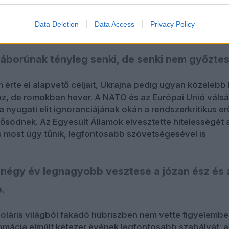
tul
a háború borzalmainak. A menekültek pontos számát
tározni, de az valahol hat- és tízmillió ember között le
Data Deletion
Data Access
Privacy Policy
az egészben, hogy
áborúnak tényleg senki, de senki nem győztes
érte el alapvető céljait, Ukrajna pedig ugyan közelebb 
oz, de romokban hever. A NATO és az Európai Unió váls
a nyugati elit ignoranciájának okán a rendszerkritikus er
ősödnek. Az Egyesült Államok elvesztette hitelességét 
 most úgy tűnik, legfontosabb szövetségesével is
 négy év legnagyobb vesztese a józan ész és 
.
oláris világból fakadó hübriszben nem vette figyelembe
plomácia elmúlt kétezer évének legfontosabb szabályát: a