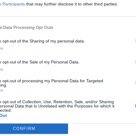
Participants
that may further disclose it to other third parties.
ág tehát agresszor, imperialista törekvései
l Data Processing Opt Outs
lóak, az invázió megindítása kétségtelenül az
gük, ám ezért a háborúért – nem egyenlő
o opt-out of the Sharing of my personal data.
In
– mi, európaiak is felelősek vagyunk.
o opt-out of the Sale of my Personal Data.
folyamatosan hitegette Ukrajnát, hogy majd NATO- és EU
In
rdemes még tovább harcolnia, mert ezt a háborút meg le
to opt-out of processing my Personal Data for Targeted
ing.
In
22-ben körvonalazódott egy béketervezet, ám – a nyug
öztük Boris Johnson akkori brit miniszterelnök nyomásá
o opt-out of Collection, Use, Retention, Sale, and/or Sharing
ersonal Data that Is Unrelated with the Purposes for which it
 békekötés. Győzelmet ígértek Zelenszkijnek, de győze
lected.
ukrán nép négyévnyi folyamatos szenvedését sikerült elé
Out
vben megközelítőleg kétmillió ember halt meg, sérült me
CONFIRM
rajna területének 20%-a van orosz megszállás alatt. 15 0