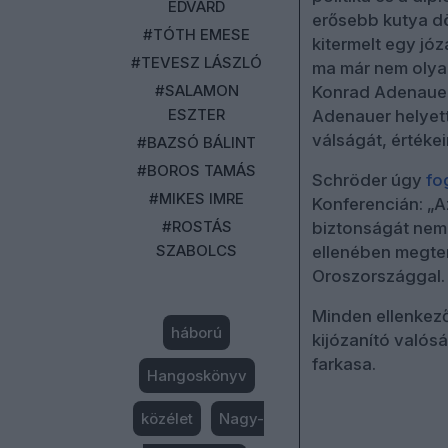
EDVÁRD
erősebb kutya dö
#TÓTH EMESE
kitermelt egy józ
#TEVESZ LÁSZLÓ
ma már nem olyan 
#SALAMON
Konrad Adenauer
ESZTER
Adenauer helyett
válságát, értéke
#BAZSÓ BÁLINT
#BOROS TAMÁS
Schröder úgy
fo
#MIKES IMRE
Konferencián: „A
#ROSTÁS
biztonságát nem
SZABOLCS
ellenében megter
Oroszországgal.
Minden ellenkező
háború
kijózanító valós
farkasa.
Hangoskönyv
közélet
Nagy-