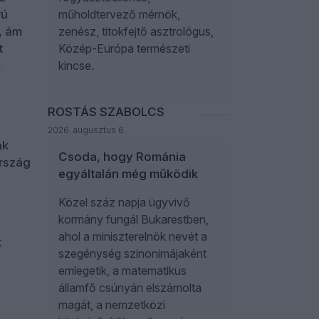
rú
műholdtervező mérnök,
, ám
zenész, titokfejtő asztrológus,
t
Közép-Európa természeti
,
kincse.
ROSTÁS SZABOLCS
2026. augusztus 6.
nk
Csoda, hogy Románia
rszág
egyáltalán még működik
Közel száz napja ügyvivő
kormány fungál Bukarestben,
ahol a miniszterelnök nevét a
k
szegénység szinonimájaként
emlegetik, a matematikus
államfő csúnyán elszámolta
magát, a nemzetközi