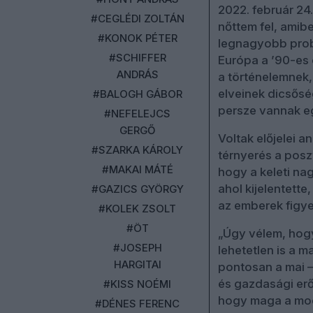
2022. február 24
#CEGLÉDI ZOLTÁN
nőttem fel, amib
#KONOK PÉTER
legnagyobb probl
#SCHIFFER
Európa a ’90-es 
ANDRÁS
a történelemnek,
elveinek dicsős
#BALOGH GÁBOR
persze vannak eg
#NEFELEJCS
GERGŐ
Voltak előjelei a
#SZARKA KÁROLY
térnyerés a pos
#MAKAI MÁTÉ
hogy a keleti na
ahol kijelentett
#GAZICS GYÖRGY
az emberek figye
#KOLEK ZSOLT
#ÖT
„Úgy vélem, hog
#JOSEPH
lehetetlen is a m
HARGITAI
pontosan a mai –
és gazdasági erő
#KISS NOÉMI
hogy maga a mode
#DÉNES FERENC