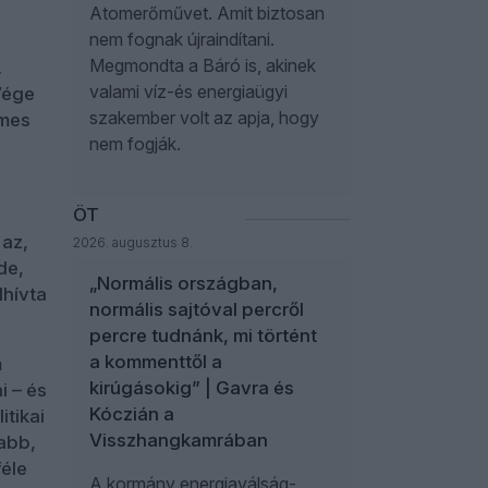
Atomerőművet. Amit biztosan
nem fognak újraindítani.
Megmondta a Báró is, akinek
.
valami víz-és energiaügyi
Vége
szakember volt az apja, hogy
emes
nem fogják.
ÖT
 az,
2026. augusztus 8.
de,
„Normális országban,
lhívta
normális sajtóval percről
percre tudnánk, mi történt
a kommenttől a
m
kirúgásokig” | Gavra és
i – és
Kóczián a
itikai
Visszhangkamrában
abb,
féle
A kormány energiaválság-