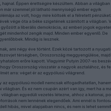
., hajnal. Éppen érettségire készültem. Abban a világban
en már szemmel jól látható mennyiségű ember egyik
émája az volt, hogy mire költsék el a félretett pénzüket
évek vége óta a béke szigetének számított a világban. 
 győzött a liberális demokrácia, az emberi jogok egyet
égét mindenhol zengik majd. Minden ember egyenlő. De
yenlőbbek. Mindig is lesznek.
nnak, ami négy éve történt. Ezek közé tartozott a nyugati
ztszovjet térségben, Oroszország meggyengülése, majd
gyhatalom erőre kapott. Vlagyimir Putyin 2007-es beszé
e, hogy Oroszország visszatér a nagyok asztalához, és fe
lmét arra: véget ér az egypólusú világrend.
y az egypólusú modell nemcsak elfogadhatatlan, hane
ai világban. És ez nem csupán azért van így, mert ha a ma
 világban egyedüli vezetés létezne, ahhoz a katonai, pol
források nem lennének elegendőek. Ami ennél is fontos
ll hibás, mivel alapjaiban nincs, és nem is lehet semmi