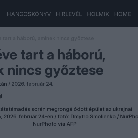
HANGOSKÖNYV
HÍRLEVÉL
HOLMIK
HOME
 tart a háború, aminek nincs győztese
ve tart a háború,
 nincs győztese
tán
/
2026. február 24.
!