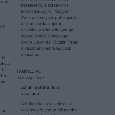
rosz
kezeléséről, a zűrzavaros
közmédia-ügyről, Magyar
Péter személyzeti politikájáról
és kommunikációjáról,
don
valamint az ellenzék gyenge
szerepléséről is beszélget
Gavra Gábor és Kóczián Péter
a Visszhangkamra legújabb
adásában.
enc
bb, a
ről
IVÁN ILDIKÓ
 ha
2026. augusztus 8.
san
Az animátorkultúra
vízállása
A hőkupola, az aszály és a
vízhiány közepette fellángolt a
lenc