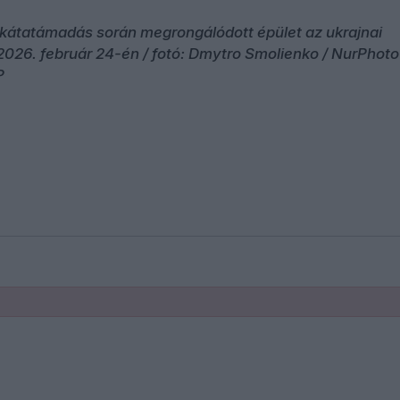
akátatámadás során megrongálódott épület az ukrajnai
2026. február 24-én / fotó: Dmytro Smolienko / NurPhoto
P