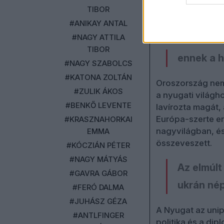
civil esett
áldoza
TIBOR
nehéz lenne megha
#ANIKAY ANTAL
A legszörnyűbb 
#NAGY ATTILA
TIBOR
ennek a h
#NAGY SZABOLCS
#KATONA ZOLTÁN
Oroszország nem 
#ZULIK ÁKOS
a nyugati világh
#BENKŐ LEVENTE
lavírozta magát, 
Európa-szerte er
#KRASZNAHORKAI
nagyvilágban, és
EMMA
összeveszett.
#KÓCZIÁN PÉTER
#NAGY MÁTYÁS
Az elmúlt
#GAVRA GÁBOR
ukrán nép
#FERÓ DALMA
#JUHÁSZ GÉZA
A Nyugat az unip
#ANTLFINGER
politika és a di