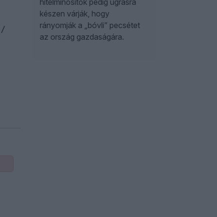
hitelminősítők pedig ugrásra
készen várják, hogy
rányomják a „bóvli” pecsétet
 /
az ország gazdaságára.