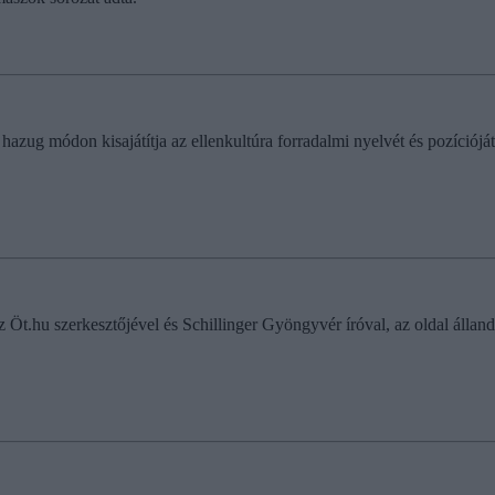
 hazug módon kisajátítja az ellenkultúra forradalmi nyelvét és pozícióját,
t.hu szerkesztőjével és Schillinger Gyöngyvér íróval, az oldal állandó