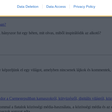
Data Deletion
Data Access
Privacy Policy
ban?
, hányszor fut egy héten, mit olvas, miből inspirálódik az alkotó?
képzeljünk el egy világot, amelyben nincsenek lájkok és kommentek, bő
or a Csemegepultban kamaszokról, kütyüzésről, digitális világról, köz
mal a fiatalok közösségi média-használata, a közösségi média és az erő
maszok sorozat adta.