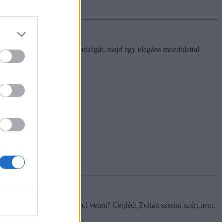
abb és legbizarrabb megosztottságát, majd egy elegáns mozdulattal
 érdemes mindezt félvállról venni? Ceglédi Zoltán szerint azért nem,
ásában.