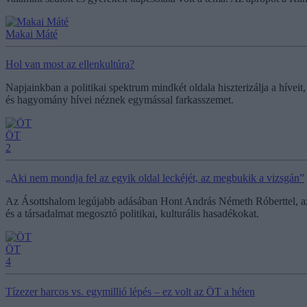
Makai Máté
Hol van most az ellenkultúra?
Napjainkban a politikai spektrum mindkét oldala hiszterizálja a híveit,
és hagyomány hívei néznek egymással farkasszemet.
ÖT
2
„Aki nem mondja fel az egyik oldal leckéjét, az megbukik a vizsgán”
Az Ásottshalom legújabb adásában Hont András Németh Róberttel, az Ö
és a társadalmat megosztó politikai, kulturális hasadékokat.
ÖT
4
Tízezer harcos vs. egymillió lépés – ez volt az ÖT a héten