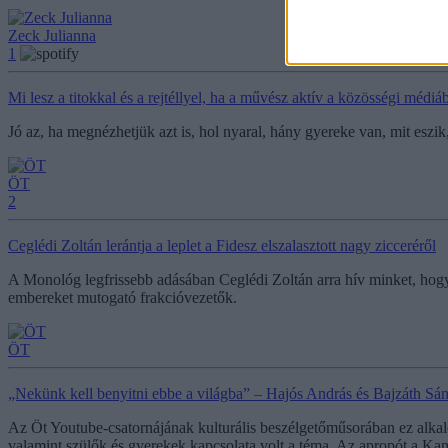
Zeck Julianna
1
Mi lesz a titokkal és a rejtéllyel, ha a művész aktív a közösségi médiá
Jó az, ha megnézhetjük azt is, hol nyaral, hány gyereke van, mit eszik
ÖT
2
Ceglédi Zoltán lerántja a leplet a Fidesz elszalasztott nagy zicceréről
A Monológ legfrissebb adásában Ceglédi Zoltán arra hív minket, hogy 
embereket mutogató frakcióvezetők.
ÖT
„Nekünk kell benyitni ebbe a világba” – Hajós András és Bajzáth Sánd
Az Öt Youtube-csatornájának kulturális beszélgetőműsorában ez alkalom
valamint szülők és gyerekek kapcsolata volt a téma. Az apropót a Ka