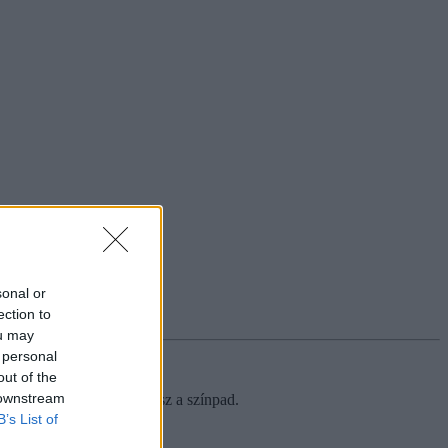
sonal or
ection to
ou may
 personal
out of the
 downstream
n, némi fény, és övék lesz a színpad.
B’s List of