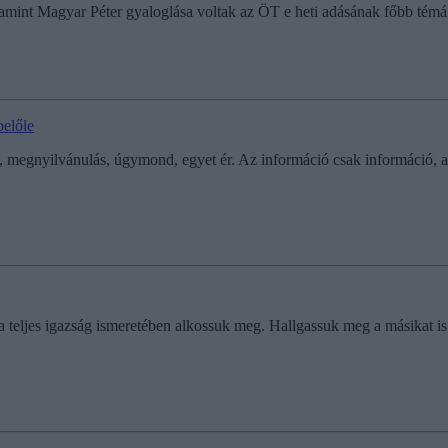
alamint Magyar Péter gyaloglása voltak az ÖT e heti adásának főbb témá
belőle
megnyilvánulás, úgymond, egyet ér. Az információ csak információ, a t
teljes igazság ismeretében alkossuk meg. Hallgassuk meg a másikat is. 