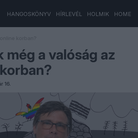
HANGOSKÖNYV
HÍRLEVÉL
HOLMIK
HOME
 online korban?
k még a valóság az
 korban?
r 16.