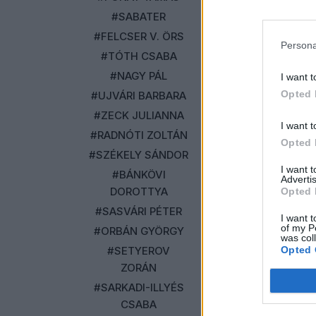
után az internet
#SABATER
egyenlőtlenebbé 
ajtón a médiába?
#FELCSER V. ÖRS
Persona
#TÓTH CSABA
Kommentek
#NAGY PÁL
I want t
Opted 
#UJVÁRI BARBARA
Bejelentkezés
#ZECK JULIANNA
Georgio
I want t
#RADNÓTI ZOLTÁN
2026. február 16.
Opted 
#SZÉKELY SÁNDOR
Első!
I want 
#BÁNKÖVI
Advertis
DOROTTYA
Opted 
Válasz
#SASVÁRI PÉTER
I want t
of my P
#ORBÁN GYÖRGY
was col
#SETYEROV
Opted 
ZORÁN
#SARKADI-ILLYÉS
CSABA