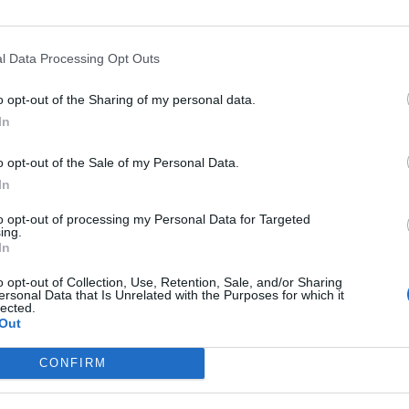
es média is veszélybe kerül? Hogyan teszi még
a világot az internet? Hogyan mászik be a politika a há
 Elválasztható-e a még a valóság és az online tér?
l Data Processing Opt Outs
o opt-out of the Sharing of my personal data.
In
o opt-out of the Sale of my Personal Data.
 10:46
In
to opt-out of processing my Personal Data for Targeted
ing.
In
o opt-out of Collection, Use, Retention, Sale, and/or Sharing
ersonal Data that Is Unrelated with the Purposes for which it
lected.
Out
CONFIRM