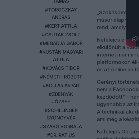
TAMÁS
#TOROCZKAY
„Szokásomtól elt
ANDRÁS
műsor alaphangját
#KERT ATTILA
rend, amelyet mé
#CSUTAK ZSOLT
Nefelejcs emlékez
#MEGADJA GÁBOR
elkülönült a való
#KUSTÁN MAGYARI
internet már min
ATTILA
platformokon éli
#KOVÁCS TIBOR
és az online sajt
#NÉMETH RÓBERT
Gerényi történeti
#KOLLÁR ÁRPÁD
nem a Facebookka
#ZDENYÁK
kezdődött” – han
JÓZSEF
ugyanabba az ir
#SCHILLINGER
A technikai akad
GYÖNGYVÉR
ami még a készít
#SZABÓ BORBÁLA
Nefelejcs Gergő s
#DR. RATIUS