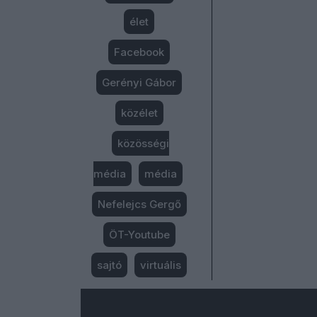
élet
Facebook
Gerényi Gábor
közélet
közösségi
média
média
Nefelejcs Gergő
ÖT-Youtube
sajtó
virtuális