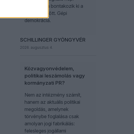
demokrácia bontakozik ki a
szemünk előtt. Gépi
demokrácia.
SCHILLINGER GYÖNGYVÉR
2026. augusztus 4.
Közvagyonvédelem,
politikai leszámolás vagy
kormányzati PR?
Nem az intézmény számít,
hanem az aktuális politikai
megoldás, amelynek
törvénybe foglalása csak
amolyan jogi fabrikálás:
felesleges jogállami