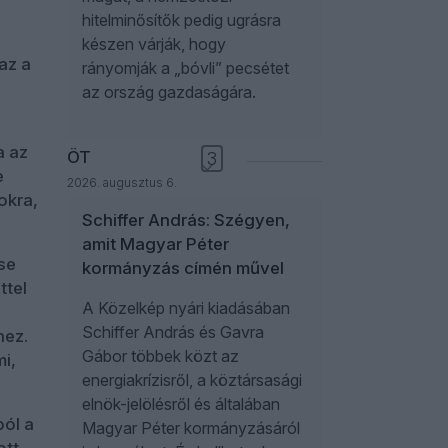
hitelminősítők pedig ugrásra
készen várják, hogy
az a
rányomják a „bóvli” pecsétet
az ország gazdaságára.
a az
ÖT
3
e
2026. augusztus 6.
okra,
Schiffer András: Szégyen,
amit Magyar Péter
ése
kormányzás címén művel
ttel
A Közelkép nyári kiadásában
Schiffer András és Gavra
hez.
Gábor többek közt az
i,
energiakrízisről, a köztársasági
elnök-jelölésről és általában
ból a
Magyar Péter kormányzásáról