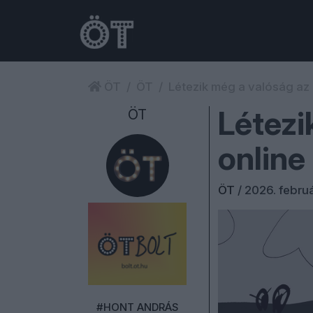
ÖT
ÖT
Létezik még a valóság az
Létezi
ÖT
online
ÖT
/
2026. februá
#HONT ANDRÁS