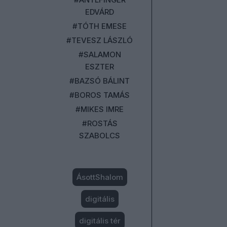
EDVÁRD
#TÓTH EMESE
#TEVESZ LÁSZLÓ
#SALAMON
ESZTER
#BAZSÓ BÁLINT
#BOROS TAMÁS
#MIKES IMRE
#ROSTÁS
SZABOLCS
ÁsottShalom
digitális
digitális tér