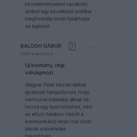
követelményekkel vacakolni,
amikor egy következő politikai
megfontolás ismét felülírhatja
az egészet.
BALOGH GÁBOR
7
2026. augusztus 3.
Új kormány, régi
válságmozi
Magyar Péter kézzel-lábbal
igyekszik hangsúlyozni, hogy
mennyivel másképp állnak ők
hozzá egy ilyen krízishez, mint
az előző hatalom. Holott a
kommunikáció terén már most
látszik a kísérteties
hasonlóság.