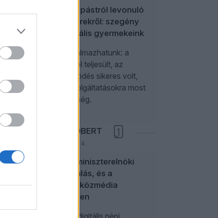
A politikai pástról levonuló
tsó
influenszerekről: szegény
paraszociális gyermekeink
Úgy is fogalmazhatunk: a
kampánycél teljesült, az
együttműködés sikeres volt,
további szolgáltatásokra most
nincs szükség.
NÉMETH RÓBERT
1
2026. augusztus 4.
Elég egy miniszterelnöki
odamordulás, és a
független közmédia
összerezzen
Valamiféle digitális népi