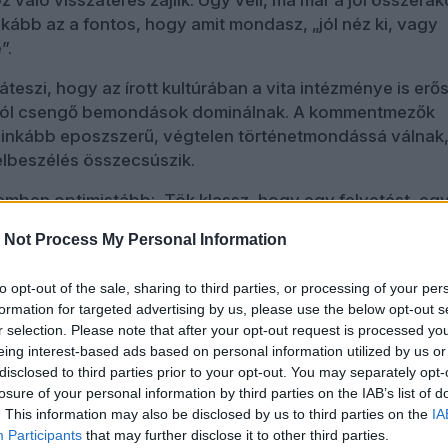
z való visszatérés zajlik. Úgy véli, ma már a jól összerak
nkább az a fontos, hogy amit mondasz, „jól néz ki, vagy
”.
teszi, hogy az írott kultúrában a vita intézménye is er
a jól csengő bemondások dominálnak. A kommentmezők
t inkább eposzszerű, végtelen történetmondássá válnak,
elbeszélés összecsúszik.
emben optimistább: „Tök klassz, hogy egy felvetést, eg
kommentről kommentre tudunk más, és más, és más szög
 Not Process My Personal Information
z róla, hogy ne legyen olyan derűs a hangulat. Szerinte
to opt-out of the sale, sharing to third parties, or processing of your per
formation for targeted advertising by us, please use the below opt-out s
n csak ugyanazon mantrák ismétlődését láthatjuk a
r selection. Please note that after your opt-out request is processed y
n. Az online összekapcsoltság nem nyitottságot, hane
eing interest-based ads based on personal information utilized by us or
zott el, amelyben „mindenki bezárja magát” a saját
disclosed to third parties prior to your opt-out. You may separately opt-
jába a hozzá hasonlókkal.
losure of your personal information by third parties on the IAB’s list of
. This information may also be disclosed by us to third parties on the
IA
a „bőség éveinek” elmúltával az online sajtóval? A nyomt
Participants
that may further disclose it to other third parties.