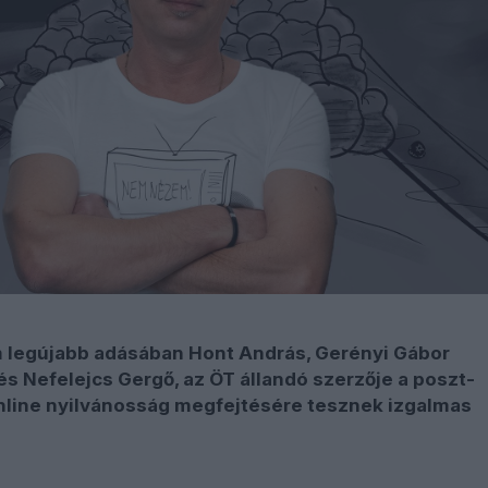
 legújabb adásában Hont András, Gerényi Gábor
s Nefelejcs Gergő, az ÖT állandó szerzője a poszt-
line nyilvánosság megfejtésére tesznek izgalmas