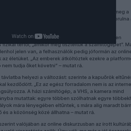
érően, kérdéseim vannak, nem válaszaim” – adja meg a
 Hont András, aki úgy érzi, „mintha teljesen felborulna 
g akár tíz évvel ezelőtt is megszoktunk.”
tet: nem is olyan régen az online világ még teljesen
s fizikai tértől, „amikor még tiszteltük a számítógépet”. M
denhol jelen van, a felhasználók pedig jóformán az onlin
k az életüket. „Az emberek átköltöztek ezekre a platform
ó nem tudja őket követni” – mutat rá.
 távlatba helyezi a változást: szerinte a kapuőrök eltűn
l kezdődött. „Ez az egész forradalom nem is az interne
gsúlyozza. A házi számítógép, a VHS, a kamera mind
ányba mutattak: egyre többen szólhatnak egyre többek
ályok mára lényegében eltűntek, s mára alig maradt bárm
ő és a közönség közé állhatna – mutat rá.
zerint valójában az online diskurzusban az írott kultúrá