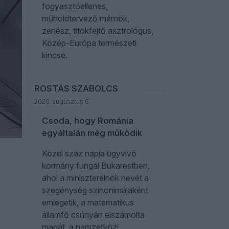
fogyasztóellenes,
műholdtervező mérnök,
zenész, titokfejtő asztrológus,
Közép-Európa természeti
kincse.
ROSTÁS SZABOLCS
2026. augusztus 6.
Csoda, hogy Románia
egyáltalán még működik
Közel száz napja ügyvivő
kormány fungál Bukarestben,
ahol a miniszterelnök nevét a
szegénység szinonimájaként
emlegetik, a matematikus
államfő csúnyán elszámolta
magát, a nemzetközi