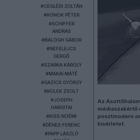
#CEGLÉDI ZOLTÁN
#KONOK PÉTER
#SCHIFFER
ANDRÁS
#BALOGH GÁBOR
#NEFELEJCS
GERGŐ
#SZARKA KÁROLY
#MAKAI MÁTÉ
#GAZICS GYÖRGY
#KOLEK ZSOLT
#JOSEPH
Az ÁsottShalom
HARGITAI
médiaszakértő é
#KISS NOÉMI
posztmodern on
kísérletet.
#DÉNES FERENC
#PAPP LÁSZLÓ