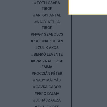
#TÓTH CSABA
TIBOR
#ANIKAY ANTAL
#NAGY ATTILA
TIBOR
#NAGY SZABOLCS
#KATONA ZOLTÁN
#ZULIK ÁKOS
#BENKŐ LEVENTE
#KRASZNAHORKAI
EMMA
#KÓCZIÁN PÉTER
#NAGY MÁTYÁS
#GAVRA GÁBOR
#FERÓ DALMA
#JUHÁSZ GÉZA
#ANTLFINGER