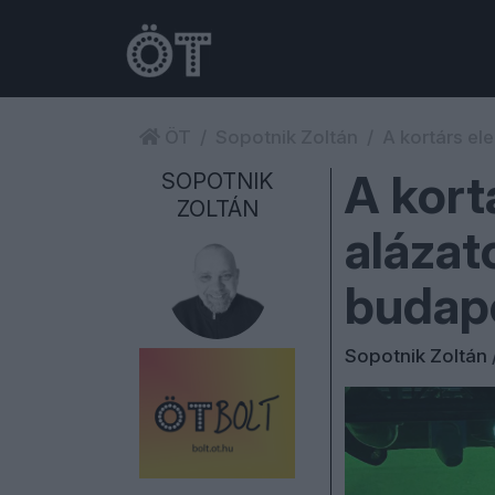
ÖT
Sopotnik Zoltán
A kortárs el
A kort
SOPOTNIK
ZOLTÁN
alázat
budape
Sopotnik Zoltán