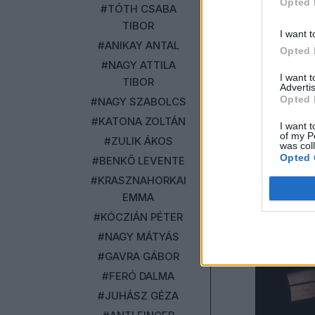
Opted 
#TÓTH CSABA
TIBOR
I want t
#ANIKAY ANTAL
Opted 
#NAGY ATTILA
I want 
TIBOR
Advertis
Opted 
#NAGY SZABOLCS
#KATONA ZOLTÁN
I want t
of my P
#ZULIK ÁKOS
was col
Opted 
#BENKŐ LEVENTE
#KRASZNAHORKAI
EMMA
#KÓCZIÁN PÉTER
#NAGY MÁTYÁS
#GAVRA GÁBOR
#FERÓ DALMA
#JUHÁSZ GÉZA