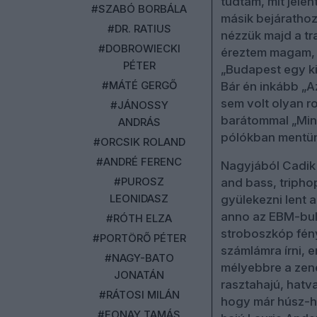
tudtam, mit jele
#SZABÓ BORBÁLA
másik bejárathoz,
#DR. RATIUS
nézzük majd a tr
#DOBROWIECKI
éreztem magam, d
PÉTER
„Budapest egy ki
#MÁTÉ GERGŐ
Bár én inkább „A
sem volt olyan ro
#JÁNOSSY
barátommal „Min
ANDRÁS
pólókban mentün
#ORCSIK ROLAND
#ANDRÉ FERENC
Nagyjából Cadik 
#PUROSZ
and bass, triphop
LEONIDASZ
gyülekezni lent 
anno az EBM-bul
#RÓTH ELZA
stroboszkóp fény
#PORTÖRŐ PÉTER
számlámra írni,
#NAGY-BATO
mélyebbre a zenév
JONATÁN
rasztahajú, hatva
#RÁTOSI MILÁN
hogy már húsz-hu
#FONAY TAMÁS