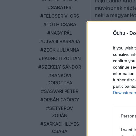
hajú Laurie Ande
#SABATER
művésznek néztem
neki a magyar lé
#FELCSER V. ÖRS
hellyel meg a ha
#TÓTH CSABA
roptuk az asztal
#NAGY PÁL
Öt.hu -
Do
úgy néztünk ki, m
#UJVÁRI BARBARA
még snájdig gyer
If you wish 
#ZECK JULIANNA
tudja még, mitől.
sensitive in
#RADNÓTI ZOLTÁN
confirm you
#SZÉKELY SÁNDOR
continue se
information 
#BÁNKÖVI
further disc
DOROTTYA
participants
#SASVÁRI PÉTER
Downstream 
#ORBÁN GYÖRGY
#SETYEROV
ZORÁN
Persona
#SARKADI-ILLYÉS
I want t
CSABA