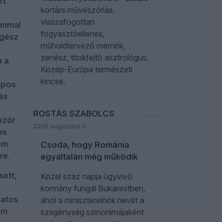
rt
kortárs művészóriás,
visszafogottan
yommal
fogyasztóellenes,
egész
műholdtervező mérnök,
zenész, titokfejtő asztrológus,
a a
Közép-Európa természeti
kincse.
opos
és
ROSTÁS SZABOLCS
ször
2026. augusztus 6.
es
om
Csoda, hogy Románia
re.
egyáltalán még működik
sett,
Közel száz napja ügyvivő
kormány fungál Bukarestben,
vatos
ahol a miniszterelnök nevét a
em
szegénység szinonimájaként