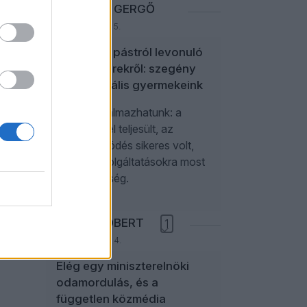
NEFELEJCS GERGŐ
2026. augusztus 5.
A politikai pástról levonuló
influenszerekről: szegény
paraszociális gyermekeink
Úgy is fogalmazhatunk: a
kampánycél teljesült, az
együttműködés sikeres volt,
további szolgáltatásokra most
nincs szükség.
NÉMETH RÓBERT
1
2026. augusztus 4.
Elég egy miniszterelnöki
odamordulás, és a
független közmédia