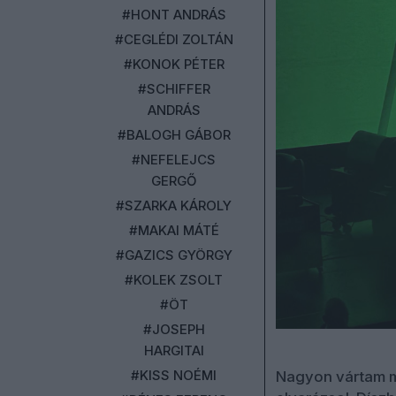
#HONT ANDRÁS
#CEGLÉDI ZOLTÁN
#KONOK PÉTER
#SCHIFFER
ANDRÁS
#BALOGH GÁBOR
#NEFELEJCS
GERGŐ
#SZARKA KÁROLY
#MAKAI MÁTÉ
#GAZICS GYÖRGY
#KOLEK ZSOLT
#ÖT
#JOSEPH
HARGITAI
#KISS NOÉMI
Nagyon vártam m