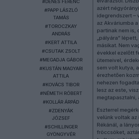
elvarázsol. Dísz
#DÉNES FERENC
azért négyórányi 
#PAPP LÁSZLÓ
idegrendszert – 
TAMÁS
az Akváriumba a 
#TOROCZKAY
partinak nem is, 
ANDRÁS
„pályára” lépett, 
#KERT ATTILA
másikat. Nem vag
#CSUTAK ZSOLT
évekkel ezelőtt
#MEGADJA GÁBOR
ütemeivel, érdek
sem volt kutya, 
#KUSTÁN MAGYARI
érezhetően kozmik
ATTILA
nehezen fogadta
#KOVÁCS TIBOR
lesz az este, vi
#NÉMETH RÓBERT
megtapasztalni, 
#KOLLÁR ÁRPÁD
Eszterrel megérk
#ZDENYÁK
velünk voltak az
JÓZSEF
Rékánál, a lányo
#SCHILLINGER
fröccsöket, aztá
GYÖNGYVÉR