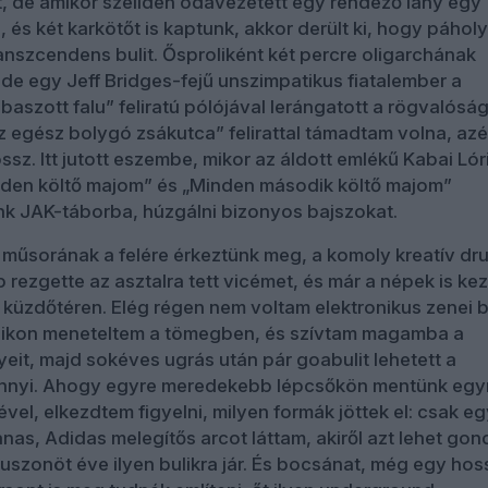
nt, de amikor szelíden odavezetett egy rendező lány egy
 és két karkötőt is kaptunk, akkor derült ki, hogy páhol
anszcendens bulit. Ősproliként két percre oligarchának
e egy Jeff Bridges-fejű unszimpatikus fiatalember a
baszott falu” feliratú pólójával lerángatott a rögvalósá
z egész bolygó zsákutca” felirattal támadtam volna, azé
ssz. Itt jutott eszembe, mikor az áldott emlékű Kabai Lór
den költő majom” és „Minden második költő majom”
k JAK-táborba, húzgálni bizonyos bajszokat.
műsorának a felére érkeztünk meg, a komoly kreatív dr
 rezgette az asztalra tett vicémet, és már a népek is ke
a küzdőtéren. Elég régen nem voltam elektronikus zenei b
ikon meneteltem a tömegben, és szívtam magamba a
eit, majd sokéves ugrás után pár goabulit lehetett a
 ennyi. Ahogy egyre meredekebb lépcsőkön mentünk egy
el, elkezdtem figyelni, milyen formák jöttek el: csak eg
nas, Adidas melegítős arcot láttam, akiről azt lehet gond
szonöt éve ilyen bulikra jár. És bocsánat, még egy hos