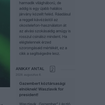
harmadik világháború, de
addig is egy újabb halálos
járvány közelít feléd. Ráadásul
a reggeli kávézástól az
okostelefon-használaton át
az alvási szokásaidig amúgy is
rosszul csinálsz mindent. Ha
elégtelennek érzed
szorongásaid mértékét, ez a
cikk a segítségedre lesz.
ANIKAY ANTAL
2
2026. augusztus 6.
Gazembert köztársasági
elnöknek! Waszlavik for
president!
Waszlavik „Gazember” László