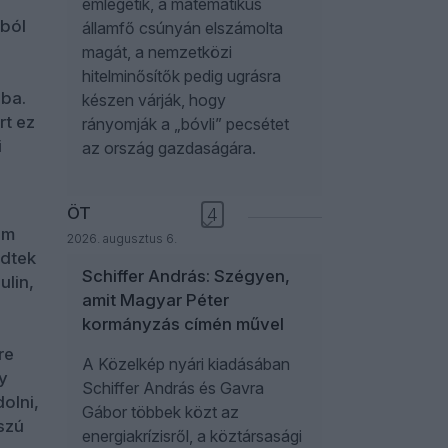
emlegetik, a matematikus
yból
államfő csúnyán elszámolta
magát, a nemzetközi
hitelminősítők pedig ugrásra
gba.
készen várják, hogy
rt ez
rányomják a „bóvli” pecsétet
i
az ország gazdaságára.
ÖT
4
um
2026. augusztus 6.
zdtek
Schiffer András: Szégyen,
ulin,
amit Magyar Péter
kormányzás címén művel
re
A Közelkép nyári kiadásában
y
Schiffer András és Gavra
olni,
Gábor többek közt az
szú
energiakrízisről, a köztársasági