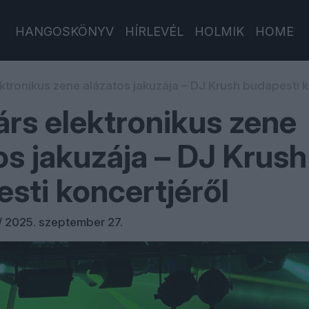
HANGOSKÖNYV
HÍRLEVÉL
HOLMIK
HOME
ektronikus zene alázatos jakuzája – DJ Krush budapesti k
árs elektronikus zene
os jakuzája – DJ Krush
sti koncertjéről
/
2025. szeptember 27.