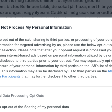
rsont is meg tudnék említeni, őt ilyen underground
, biztos Berlinben lakik, de sokat jár haza, mert hiányz
tszorongás, vagy ilyesmi. Cadiknál még csak ismerkedtü
ngulattal, a következő előadóknál már kicsit durvábban
 körül, még a napszemüvegemet is felvettem, Eszter szer
 Not Process My Personal Information
intha ő valami celeb lenne, én meg a testőre, aki harmin
ek volt, de mostanra már kikerekedett a sok steaktől, és
to opt-out of the sale, sharing to third parties, or processing of your per
formation for targeted advertising by us, please use the below opt-out s
r selection. Please note that after your opt-out request is processed y
eing interest-based ads based on personal information utilized by us or
disclosed to third parties prior to your opt-out. You may separately opt-
losure of your personal information by third parties on the IAB’s list of
. This information may also be disclosed by us to third parties on the
IA
Participants
that may further disclose it to other third parties.
l Data Processing Opt Outs
o opt-out of the Sharing of my personal data.