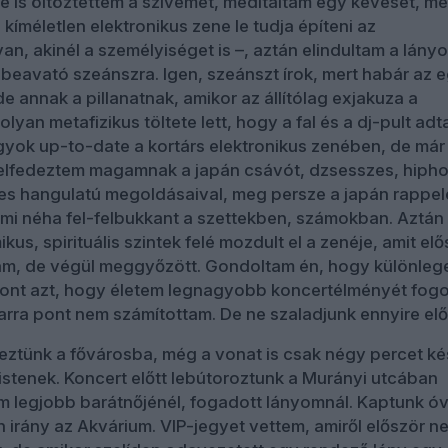
be is öltöztettem a szívemet, meditáltam egy keveset, me
kíméletlen elektronikus zene le tudja építeni az
van, akinél a személyiséget is –, aztán elindultam a lán
beavató szeánszra. Igen, szeánszt írok, mert habár az 
de annak a pillanatnak, amikor az állítólag exjakuza a
olyan metafizikus töltete lett, hogy a fal és a dj-pult adt
yok up-to-date a kortárs elektronikus zenében, de már
 felfedeztem magamnak a japán csávót, dzsesszes, hiph
es hangulatú megoldásaival, meg persze a japán rappel
ami néha fel-felbukkant a szettekben, számokban. Aztán
us, spirituális szintek felé mozdult el a zenéje, amit elő
m, de végül meggyőzött. Gondoltam én, hogy különleg
szont azt, hogy életem legnagyobb koncertélményét fog
arra pont nem számítottam. De ne szaladjunk ennyire elő
eztünk a fővárosba, még a vonat is csak négy percet ké
 istenek. Koncert előtt lebútoroztunk a Murányi utcában
m legjobb barátnőjénél, fogadott lányomnál. Kaptunk ó
n irány az Akvárium. VIP-jegyet vettem, amiről először n