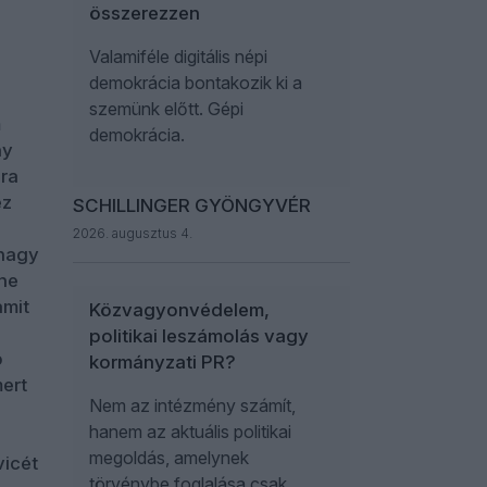
összerezzen
Valamiféle digitális népi
demokrácia bontakozik ki a
szemünk előtt. Gépi
m
demokrácia.
ny
dra
ez
SCHILLINGER GYÖNGYVÉR
2026. augusztus 4.
 nagy
nne
amit
Közvagyonvédelem,
politikai leszámolás vagy
b
kormányzati PR?
ert
Nem az intézmény számít,
hanem az aktuális politikai
megoldás, amelynek
vicét
törvénybe foglalása csak