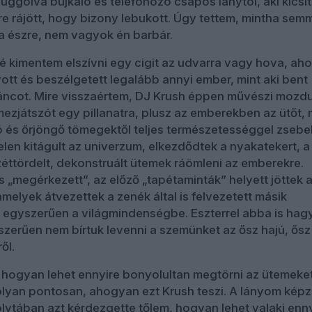
uggolva bujkáló és telefonozó csapos lánytól, aki kicsit
re rájött, hogy bizony lebukott. Úgy tettem, mintha semm
a észre, nem vagyok én barbár.
é kimentem elszívni egy cigit az udvarra vagy hova, aho
vott és beszélgetett legalább annyi ember, mint aki bent
táncot. Mire visszaértem, DJ Krush éppen művészi mozdu
emezjátszót egy pillanatra, plusz az emberekben az ütőt,
ló és őrjöngő tömegektől teljes természetességgel zsebe
telen kitágult az univerzum, elkezdődtek a nyakatekert, a
éttördelt, dekonstruált ütemek ráömleni az emberekre.
s „megérkezett”, az előző „tapétaminták” helyett jöttek 
amelyek átvezettek a zenék által is felvezetett másik
egyszerűen a világmindenségbe. Eszterrel abba is hag
szerűen nem bírtuk levenni a szemünket az ősz hajú, ősz
ől.
hogyan lehet ennyire bonyolultan megtörni az ütemeket
olyan pontosan, ahogyan ezt Krush teszi. A lányom képz
lytában azt kérdezgette tőlem, hogyan lehet valaki enn