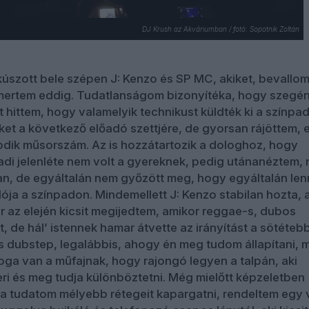
DJ Krush az Akváriumban / fotó: Sopotnik Zoltán
úszott bele szépen J: Kenzo és SP MC, akiket, bevallo
smertem eddig. Tudatlanságom bizonyítéka, hogy szegé
t hittem, hogy valamelyik technikust küldték ki a színpa
ket a következő előadó szettjére, de gyorsan rájöttem, 
dik műsorszám. Az is hozzátartozik a dologhoz, hogy
di jelenléte nem volt a gyereknek, pedig utánanéztem,
n, de egyáltalán nem győzött meg, hogy egyáltalán le
lója a színpadon. Mindemellett J: Kenzo stabilan hozta, 
ár az elején kicsit megijedtem, amikor reggae-s, dubos
t, de hál’ istennek hamar átvette az irányítást a sötéteb
 dubstep, legalábbis, ahogy én meg tudom állapítani, m
ga van a műfajnak, hogy rajongó legyen a talpán, aki
ri és meg tudja különböztetni. Még mielőtt képzeletben
 a tudatom mélyebb rétegeit kapargatni, rendeltem egy 