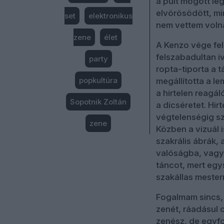
a pult mögött leg
elvörösödött, mi
set
elektronikus
nem vettem voln
zene
élet
A Kenzo vége fel
felszabadultan i
party
ropta-tiporta a 
popkultúra
megállította a l
a hirtelen reagá
Sopotnik Zoltán
a dicséretet. Hir
végtelenségig sz
zene
Közben a vizuál i
szakrális ábrák, 
valóságba, vagy 
táncot, mert egy
szakállas mesterr
Fogalmam sincs, 
zenét, ráadásul 
zenész, de egyfo