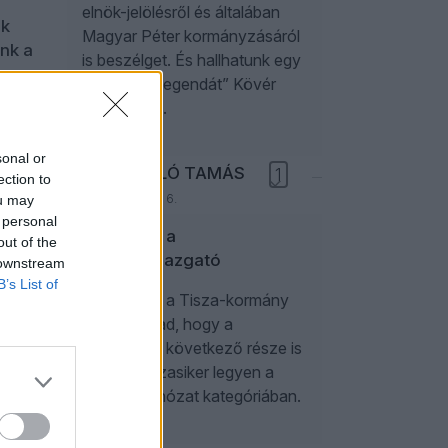
elnök-jelölésről és általában
ik
Magyar Péter kormányzásáról
nk a
is beszélget. És hallhatunk egy
„több mint legendát” Kövér
int
Lászlóról is.
c éve
 ki
sonal or
PAPP LÁSZLÓ TAMÁS
1
ection to
2026. augusztus 6.
ou may
 personal
Sógorom, a
out of the
múzeumigazgató
 downstream
B’s List of
Úgy néz ki, a Tisza-kormány
jó úton halad, hogy a
Sógország következő része is
zajos kasszasiker legyen a
botránybohózat kategóriában.