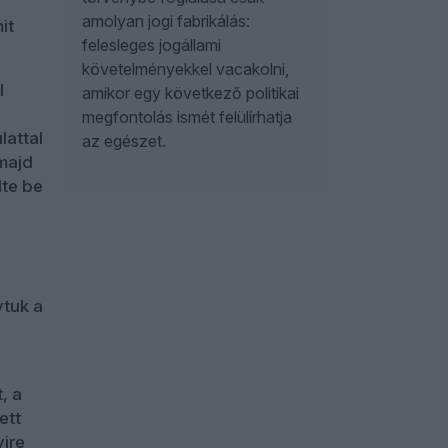
amolyan jogi fabrikálás:
it
felesleges jogállami
követelményekkel vacakolni,
l
amikor egy következő politikai
megfontolás ismét felülírhatja
lattal
az egészet.
 majd
lte be
a
ytuk a
, a
ett
yire