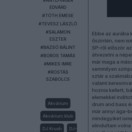
#ANTLFINGER
EDVÁRD
#TÓTH EMESE
#TEVESZ LÁSZLÓ
#SALAMON
Ebbe az aurába k
ESZTER
őszintén, nem i
#BAZSÓ BÁLINT
SP-ről először az
átvezetni a népe
#BOROS TAMÁS
már maga a máso
#MIKES IMRE
semmilyen színpa
#ROSTÁS
sztár a szakmába
SZABOLCS
valami keresniva
hoznia kellett, b
elemekkel indítot
Akvárium
drum and bass és
már annyi ága-bo
Akvárium klub
mindegyiket isme
elindultam volna
DJ Krush
DJ-