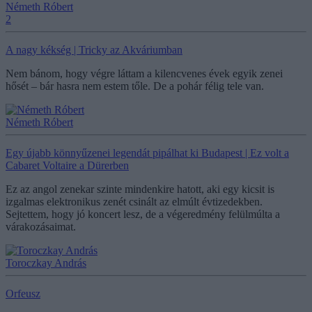
Németh Róbert
2
A nagy kékség | Tricky az Akváriumban
Nem bánom, hogy végre láttam a kilencvenes évek egyik zenei
hősét – bár hasra nem estem tőle. De a pohár félig tele van.
Németh Róbert
Egy újabb könnyűzenei legendát pipálhat ki Budapest | Ez volt a
Cabaret Voltaire a Dürerben
Ez az angol zenekar szinte mindenkire hatott, aki egy kicsit is
izgalmas elektronikus zenét csinált az elmúlt évtizedekben.
Sejtettem, hogy jó koncert lesz, de a végeredmény felülmúlta a
várakozásaimat.
Toroczkay András
Orfeusz