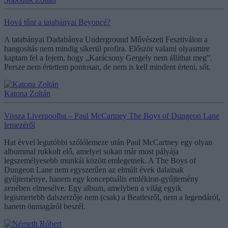
Hová tűnt a tatabányai Beyoncé?
A tatabányai Dadabánya Underground Művészeti Fesztiválon a
hangosítás nem mindig sikerül profira. Először valami olyasmire
kaptam fel a fejem, hogy „Karácsony Gergely nem állíthat meg”.
Persze nem értettem pontosan, de nem is kell mindent érteni, sőt.
Katona Zoltán
Vissza Liverpoolba – Paul McCartney The Boys of Dungeon Lane
lemezéről
Hat évvel legutóbbi szólólemeze után Paul McCartney egy olyan
albummal rukkolt elő, amelyet sokan már most pályája
legszemélyesebb munkái között emlegetnek. A The Boys of
Dungeon Lane nem egyszerűen az elmúlt évek dalainak
gyűjteménye, hanem egy konceptuális emlékirat-gyűjtemény
zenében elmesélve. Egy album, amelyben a világ egyik
legismertebb dalszerzője nem (csak) a Beatlesről, nem a legendáról,
hanem önmagáról beszél.