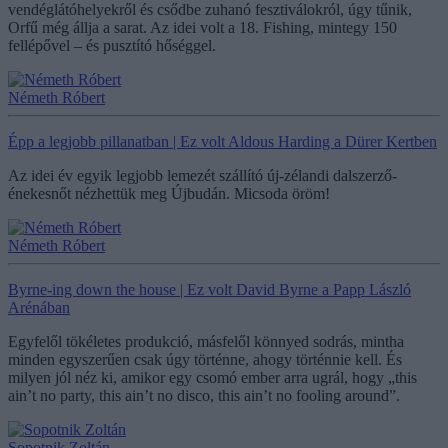
vendéglátóhelyekről és csődbe zuhanó fesztiválokról, úgy tűnik,
Orfű még állja a sarat. Az idei volt a 18. Fishing, mintegy 150
fellépővel – és pusztító hőséggel.
Németh Róbert
Épp a legjobb pillanatban | Ez volt Aldous Harding a Dürer Kertben
Az idei év egyik legjobb lemezét szállító új-zélandi dalszerző-
énekesnőt nézhettük meg Újbudán. Micsoda öröm!
Németh Róbert
Byrne-ing down the house | Ez volt David Byrne a Papp László
Arénában
Egyfelől tökéletes produkció, másfelől könnyed sodrás, mintha
minden egyszerűen csak úgy történne, ahogy történnie kell. És
milyen jól néz ki, amikor egy csomó ember arra ugrál, hogy „this
ain’t no party, this ain’t no disco, this ain’t no fooling around”.
Sopotnik Zoltán