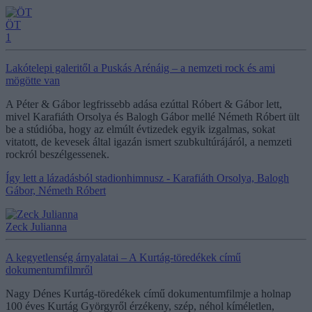
ÖT
1
Lakótelepi galeritől a Puskás Arénáig – a nemzeti rock és ami
mögötte van
A Péter & Gábor legfrissebb adása ezúttal Róbert & Gábor lett,
mivel Karafiáth Orsolya és Balogh Gábor mellé Németh Róbert ült
be a stúdióba, hogy az elmúlt évtizedek egyik izgalmas, sokat
vitatott, de kevesek által igazán ismert szubkultúrájáról, a nemzeti
rockról beszélgessenek.
Így lett a lázadásból stadionhimnusz - Karafiáth Orsolya, Balogh
Gábor, Németh Róbert
Zeck Julianna
A kegyetlenség árnyalatai – A Kurtág-töredékek című
dokumentumfilmről
Nagy Dénes Kurtág-töredékek című dokumentumfilmje a holnap
100 éves Kurtág Györgyről érzékeny, szép, néhol kíméletlen,