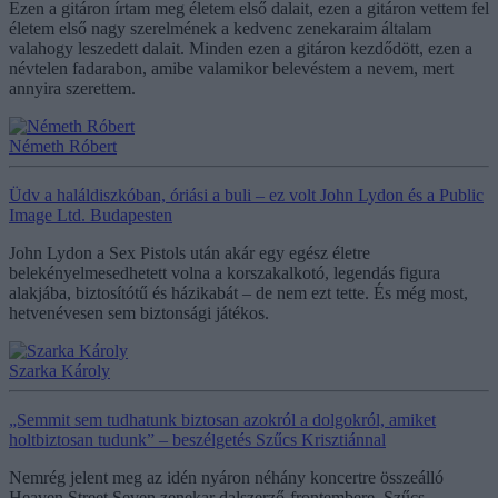
Ezen a gitáron írtam meg életem első dalait, ezen a gitáron vettem fel
életem első nagy szerelmének a kedvenc zenekaraim általam
valahogy leszedett dalait. Minden ezen a gitáron kezdődött, ezen a
névtelen fadarabon, amibe valamikor belevéstem a nevem, mert
annyira szerettem.
Németh Róbert
Üdv a haláldiszkóban, óriási a buli – ez volt John Lydon és a Public
Image Ltd. Budapesten
John Lydon a Sex Pistols után akár egy egész életre
belekényelmesedhetett volna a korszakalkotó, legendás figura
alakjába, biztosítótű és házikabát – de nem ezt tette. És még most,
hetvenévesen sem biztonsági játékos.
Szarka Károly
„Semmit sem tudhatunk biztosan azokról a dolgokról, amiket
holtbiztosan tudunk” – beszélgetés Szűcs Krisztiánnal
Nemrég jelent meg az idén nyáron néhány koncertre összeálló
Heaven Street Seven zenekar dalszerző-frontembere, Szűcs