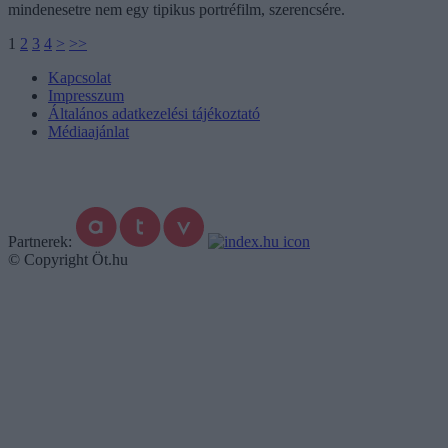
mindenesetre nem egy tipikus portréfilm, szerencsére.
1
2
3
4
>
>>
Kapcsolat
Impresszum
Általános adatkezelési tájékoztató
Médiaajánlat
Partnerek:
© Copyright Öt.hu