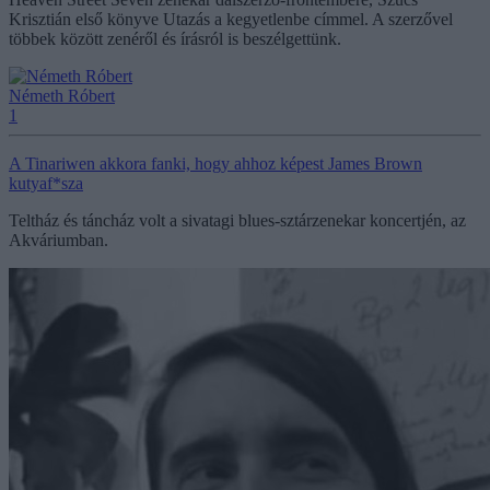
Krisztián első könyve Utazás a kegyetlenbe címmel. A szerzővel
többek között zenéről és írásról is beszélgettünk.
Németh Róbert
1
A Tinariwen akkora fanki, hogy ahhoz képest James Brown
kutyaf*sza
Teltház és táncház volt a sivatagi blues-sztárzenekar koncertjén, az
Akváriumban.