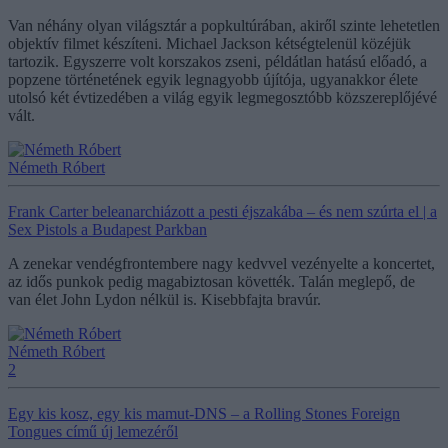
Van néhány olyan világsztár a popkultúrában, akiről szinte lehetetlen
objektív filmet készíteni. Michael Jackson kétségtelenül közéjük
tartozik. Egyszerre volt korszakos zseni, példátlan hatású előadó, a
popzene történetének egyik legnagyobb újítója, ugyanakkor élete
utolsó két évtizedében a világ egyik legmegosztóbb közszereplőjévé
vált.
Németh Róbert
Frank Carter beleanarchiázott a pesti éjszakába – és nem szúrta el | a
Sex Pistols a Budapest Parkban
A zenekar vendégfrontembere nagy kedvvel vezényelte a koncertet,
az idős punkok pedig magabiztosan követték. Talán meglepő, de
van élet John Lydon nélkül is. Kisebbfajta bravúr.
Németh Róbert
2
Egy kis kosz, egy kis mamut-DNS – a Rolling Stones Foreign
Tongues című új lemezéről