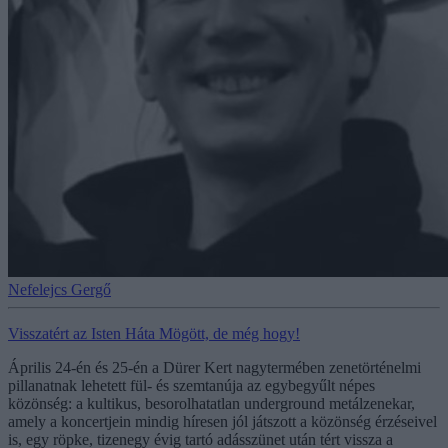
Nefelejcs Gergő
Visszatért az Isten Háta Mögött, de még hogy!
Április 24-én és 25-én a Dürer Kert nagytermében zenetörténelmi
pillanatnak lehetett fül- és szemtanúja az egybegyűlt népes
közönség: a kultikus, besorolhatatlan underground metálzenekar,
amely a koncertjein mindig híresen jól játszott a közönség érzéseivel
is, egy röpke, tizenegy évig tartó adásszünet után tért vissza a