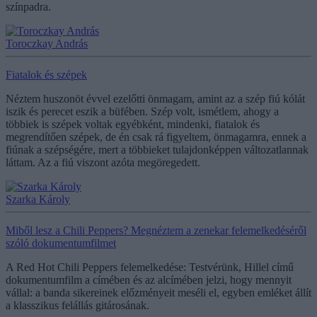
színpadra.
Toroczkay András
Fiatalok és szépek
Néztem huszonöt évvel ezelőtti önmagam, amint az a szép fiú kólát
iszik és perecet eszik a büfében. Szép volt, ismétlem, ahogy a
többiek is szépek voltak egyébként, mindenki, fiatalok és
megrendítően szépek, de én csak rá figyeltem, önmagamra, ennek a
fiúnak a szépségére, mert a többieket tulajdonképpen változatlannak
láttam. Az a fiú viszont azóta megöregedett.
Szarka Károly
Miből lesz a Chili Peppers? Megnéztem a zenekar felemelkedéséről
szóló dokumentumfilmet
A Red Hot Chili Peppers felemelkedése: Testvérünk, Hillel című
dokumentumfilm a címében és az alcímében jelzi, hogy mennyit
vállal: a banda sikereinek előzményeit meséli el, egyben emléket állít
a klasszikus felállás gitárosának.