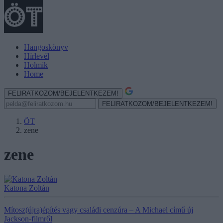
Hangoskönyv
Hírlevél
Holmik
Home
FELIRATKOZOM/BEJELENTKEZEM!
FELIRATKOZOM/BEJELENTKEZEM!
ÖT
zene
zene
Katona Zoltán
Mítosz(újra)építés vagy családi cenzúra – A Michael című új
Jackson-filmről