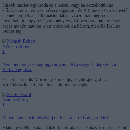
Kisebb karriervégi csoda ez a lemez, vagy ha összekötjük az
előzővel, ez a nem várt kései megpezsdülés. A Stones-DNS alapvető
elemei kerültek a stúdiómasinériába, azt azonban mégsem
mondhatjuk, hogy a végeredmény egy klónozott mamut, mert az
egész mögött nagyon is ott tartózkodik a három, még élő Rolling
Stones-tag.
Németh Róbert
1
Nem minden vasárnap ugyanolyan – Morrissey Budapesten, a
Barba Negrában
Életem harmadik Morrissey-koncertje, az eddigi legjobb.
Szólóklasszikusok, Smiths-dalok, ínyencségek.
Szarka Károly
1
Minden generáció fesztiválja - ilyen volt a Fishing on Orfű
Hiába beszélünk sokat átalakuló szórakozási szokásokról, megszűnő