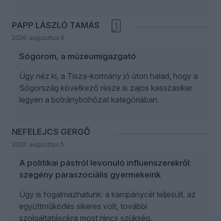
PAPP LÁSZLÓ TAMÁS
1
2026. augusztus 6.
Sógorom, a múzeumigazgató
Úgy néz ki, a Tisza-kormány jó úton halad, hogy a
Sógország következő része is zajos kasszasiker
legyen a botránybohózat kategóriában.
NEFELEJCS GERGŐ
2026. augusztus 5.
A politikai pástról levonuló influenszerekről:
szegény paraszociális gyermekeink
Úgy is fogalmazhatunk: a kampánycél teljesült, az
együttműködés sikeres volt, további
szolgáltatásokra most nincs szükség.