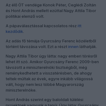
Az élő ÖT vendége Konok Péter, Ceglédi Zoltán
és Hont András mellett ezúttal Nagy Attila Tibor
politikai elemző volt.
A pápaválasztással kapcsolatos rész
itt
kezdődik
.
Az adás fő témája Gyurcsány Ferenc közéletből
történt távozása volt. Ezt a részt
innen
láthatják.
Nagy Attila Tibor úgy látta: nagy emberi törésről
lehet itt szó. Amikor Gyurcsány Ferenc 2009-ben
távozott a miniszterelnöki tisztségből, még
reménykedhetett a visszatérésben, de ahogy
teltek-múltak az évek, egyre inkább világossá
vált, hogy nem lesz többé Magyarország
miniszterelnöke.
Hont András szerint egy baloldali túlélési
projektnek vagyunk a tanúi. Úgy látja: Gyurcsány