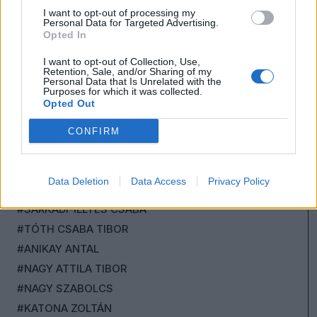
#TÓTH CSABA
I want to opt-out of processing my
Personal Data for Targeted Advertising.
#NAGY PÁL
Opted In
#UJVÁRI BARBARA
I want to opt-out of Collection, Use,
#ZECK JULIANNA
Retention, Sale, and/or Sharing of my
Personal Data that Is Unrelated with the
#RADNÓTI ZOLTÁN
Purposes for which it was collected.
Opted Out
#SZÉKELY SÁNDOR
#BÁNKÖVI DOROTTYA
CONFIRM
#SASVÁRI PÉTER
#ORBÁN GYÖRGY
Data Deletion
Data Access
Privacy Policy
#SETYEROV ZORÁN
#SARKADI-ILLYÉS CSABA
#TÓTH CSABA TIBOR
#ANIKAY ANTAL
#NAGY ATTILA TIBOR
#NAGY SZABOLCS
#KATONA ZOLTÁN