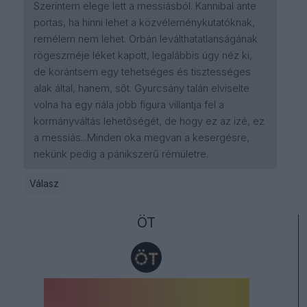
Szerintem elege lett a messiásból. Kannibal ante
portas, ha hinni lehet a közvéleménykutatóknak,
remélem nem lehet. Orbán leválthatatlanságának
rögeszméje léket kapott, legalábbis úgy néz ki,
de korántsem egy tehetséges és tisztességes
alak által, hanem, sőt. Gyurcsány talán elviselte
volna ha egy nála jobb figura villantja fel a
kormányváltás lehetőségét, de hogy ez az izé, ez
a messiás...Minden oka megvan a kesergésre,
nekünk pedig a pánikszerű rémületre.
Válasz
ÖT