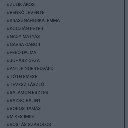
#ZULIK ÁKOS
#BENKŐ LEVENTE
#KRASZNAHORKAI EMMA
#KÓCZIÁN PÉTER
#NAGY MÁTYÁS
#GAVRA GÁBOR
#FERÓ DALMA
#JUHÁSZ GÉZA
#ANTLFINGER EDVÁRD
#TÓTH EMESE
#TEVESZ LÁSZLÓ
#SALAMON ESZTER
#BAZSÓ BÁLINT
#BOROS TAMÁS
#MIKES IMRE
#ROSTÁS SZABOLCS