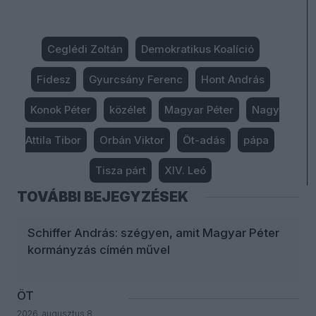
Ceglédi Zoltán
Demokratikus Koalíció
Fidesz
Gyurcsány Ferenc
Hont András
Konok Péter
közélet
Magyar Péter
Nagy
Attila Tibor
Orbán Viktor
Öt-adás
pápa
Tisza párt
XIV. Leó
TOVÁBBI BEJEGYZÉSEK
Schiffer András: szégyen, amit Magyar Péter
kormányzás címén művel
ÖT
2026. augusztus 8.