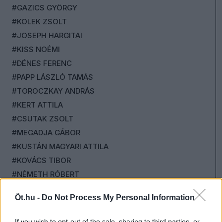
#GAZICS GYÖRGY
#KOLEK ZSOLT
#JOSEPH HARGITAI
#KISS NOÉMI
#DÉNES FERENC
#PAPP LÁSZLÓ TAMÁS
#TOROCZKAY ANDRÁS
#KERT ATTILA
#CSUTAK ZSOLT
#MEGADJA GÁBOR
#KUSTÁN MAGYARI ATTILA
#KOVÁCS TIBOR
#NÉMETH RÓBERT
#KOLLÁR ÁRPÁD
Öt.hu -
Do Not Process My Personal Information
#ZDENYÁK JÓZSEF
#SCHILLINGER GYÖNGYVÉR
If you wish to opt-out of the sale, sharing to third parties, or