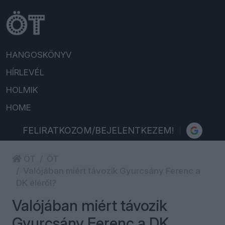
HANGOSKÖNYV
HÍRLEVÉL
HOLMIK
HOME
FELIRATKOZOM/BEJELENTKEZEM!
ÖT
ÖT
Valójában miért távozik Gyurcsány Ferenc a
DK éléről?
Valójában miért távozik
Gyurcsány Ferenc a DK