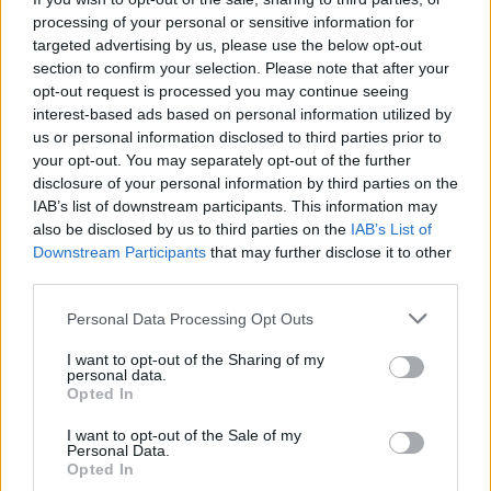
#SZABÓ BORBÁLA
processing of your personal or sensitive information for
targeted advertising by us, please use the below opt-out
#DR. RATIUS
section to confirm your selection. Please note that after your
#DOBROWIECKI PÉTER
opt-out request is processed you may continue seeing
#MÁTÉ GERGŐ
interest-based ads based on personal information utilized by
us or personal information disclosed to third parties prior to
#JÁNOSSY ANDRÁS
your opt-out. You may separately opt-out of the further
#ORCSIK ROLAND
disclosure of your personal information by third parties on the
#SOPOTNIK ZOLTÁN
IAB’s list of downstream participants. This information may
also be disclosed by us to third parties on the
IAB’s List of
#ANDRÉ FERENC
Downstream Participants
that may further disclose it to other
#PUROSZ LEONIDASZ
third parties.
#RÓTH ELZA
Personal Data Processing Opt Outs
#PORTÖRŐ PÉTER
#NAGY-BATO JONATÁN
I want to opt-out of the Sharing of my
personal data.
#RÁTOSI MILÁN
Opted In
#FONAY TAMÁS
I want to opt-out of the Sale of my
#SABATER
Personal Data.
Opted In
#FELCSER V. ÖRS