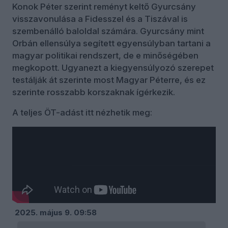
Konok Péter szerint reményt keltő Gyurcsány
visszavonulása a Fidesszel és a Tiszával is
szembenálló baloldal számára. Gyurcsány mint
Orbán ellensúlya segített egyensúlyban tartani a
magyar politikai rendszert, de e minőségében
megkopott. Ugyanezt a kiegyensúlyozó szerepet
testálják át szerinte most Magyar Péterre, és ez
szerinte rosszabb korszaknak ígérkezik.
A teljes ÖT-adást itt nézhetik meg:
Kommentek
Bejelentkezés
kuszkusz
2025. május 9. 09:58