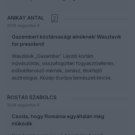
ANIKAY ANTAL
2
2026. augusztus 6.
Gazembert köztársasági elnöknek! Waszlavik
for president!
Waszlavik „Gazember” László kortárs
művészóriás, visszafogottan fogyasztóellenes,
műholdtervező mérnök, zenész, titokfejtő
asztrológus, Közép-Európa természeti kincse.
ROSTÁS SZABOLCS
2026. augusztus 6.
Csoda, hogy Románia egyáltalán még
működik