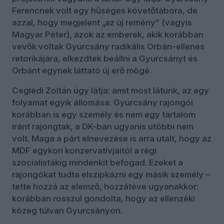
Ferencnek volt egy hűséges követőtábora, de
azzal, hogy megjelent „az új remény” (vagyis
Magyar Péter), azok az emberek, akik korábban
vevők voltak Gyurcsány radikális Orbán-ellenes
retorikájára, elkezdtek beállni a Gyurcsányt és
Orbánt egynek láttató új erő mögé.
Ceglédi Zoltán úgy látja: amit most látunk, az egy
folyamat egyik állomása. Gyurcsány rajongói
korábban is egy személy és nem egy tartalom
iránt rajongtak, a DK-ban ugyanis utóbbi nem
volt. Maga a párt elnevezése is arra utalt, hogy az
MDF egykori konzervatívjaitól a régi
szocialistákig mindenkit befogad. Ezeket a
rajongókat tudta elszipkázni egy másik személy –
tette hozzá az elemző, hozzátéve ugyanakkor:
korábban rosszul gondolta, hogy az ellenzéki
közeg túlvan Gyurcsányon.