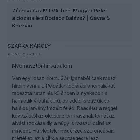
Zűrzavar az MTVA-ban: Magyar Péter
áldozata lett Bodacz Balázs? | Gavra &
Kóczián
SZARKA KÁROLY
2026. augusztus 7.
Nyomasztói társadalom
Van egy rossz hírem. Sőt, igazából csak rossz
híreim vannak. Példátlan időjárási anomáliákat
tapasztalhatsz, és különben is nyakadon a
harmadik világháború, de addig is egy újabb
halálos járvány közelít feléd. Ráadásul a reggeli
kávézástól az okostelefon-használaton át az
alvási szokásaidig amúgy is rosszul csinálsz
mindent. Ha elégtelennek érzed szorongásaid
mértékét, ez a cikk a segítségedre lesz.