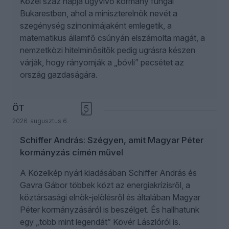
Közel száz napja ügyvivő kormány fungál
Bukarestben, ahol a miniszterelnök nevét a
szegénység szinonimájaként emlegetik, a
matematikus államfő csúnyán elszámolta magát, a
nemzetközi hitelminősítők pedig ugrásra készen
várják, hogy rányomják a „bóvli” pecsétet az
ország gazdaságára.
ÖT
5
2026. augusztus 6.
Schiffer András: Szégyen, amit Magyar Péter
kormányzás címén művel
A Közelkép nyári kiadásában Schiffer András és
Gavra Gábor többek közt az energiakrízisről, a
köztársasági elnök-jelölésről és általában Magyar
Péter kormányzásáról is beszélget. És hallhatunk
egy „több mint legendát” Kövér Lászlóról is.