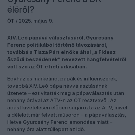
éléről?
ÖT
/
2025. május 9.
XIV. Leó pápává választásáról, Gyurcsány
Ferenc politikából történő távozásáról,
továbbá a Tisza Párt elnöke által „a Fidesz
őszödi beszédének” nevezett hangfelvételről
volt szó az ÖT e heti adásában.
Egyház és marketing, pápák és influenszerek,
továbbá XIV. Leó pápa névválasztásának
üzenete – ezt vitatták meg a pápaválasztás után
néhány órával az ATV-n az ÖT résztvevői. Az
adást kivételesen élőben sugározta az ATV, mivel
a délelőtt már felvett műsoron – a pápaválasztás,
illetve Gyurcsány Ferenc lemondása miatt –
néhány óra alatt túllépett az idő.