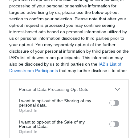
processing of your personal or sensitive information for
targeted advertising by us, please use the below opt-out
section to confirm your selection. Please note that after your
#HONT ANDRÁS
opt-out request is processed you may continue seeing
#CEGLÉDI ZOLTÁN
interest-based ads based on personal information utilized by
us or personal information disclosed to third parties prior to
#KONOK PÉTER
your opt-out. You may separately opt-out of the further
#SCHIFFER ANDRÁS
disclosure of your personal information by third parties on the
#BALOGH GÁBOR
IAB’s list of downstream participants. This information may
also be disclosed by us to third parties on the
IAB’s List of
#NEFELEJCS GERGŐ
Downstream Participants
that may further disclose it to other
#SZARKA KÁROLY
third parties.
#MAKAI MÁTÉ
Personal Data Processing Opt Outs
#GAZICS GYÖRGY
#KOLEK ZSOLT
I want to opt-out of the Sharing of my
personal data.
#JOSEPH HARGITAI
Opted In
#KISS NOÉMI
I want to opt-out of the Sale of my
#DÉNES FERENC
Personal Data.
Opted In
#PAPP LÁSZLÓ TAMÁS