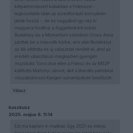
kétpártrendszert kialakítani a Fidesszel -
legközelebb talán az ezredforduló környékén
jártak hozzá -, de ez nagyjából így néz ki
magyarra fordítva: a függetlenként induló
Budaházy és a Momentum színeiben Orosz Anna
jutottak be a második körbe, ami után Budaházyt
az Ab eltiltotta és új választást rendelt el, ahol az
eredeti választáson meglepően gyengén
muzsikáló Toroczkai ellen a Fidesz és az MSZP
kiállította Martonyi Jánost, akit a liberális pártokkal
visszabútorozó Karigeri surranópályán beelőzött.
Válasz
kuszkusz
2025. május 6. 11:14
Ezt ma kaptam e-mailban. Egy 2021-es interjú