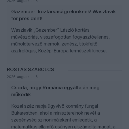
2026. augusztus 6.
Gazembert köztársasági elnöknek! Waszlavik
for president!
Waszlavik „Gazember” László kortárs
művészóriás, visszafogottan fogyasztóellenes,
műholdtervező mérnök, zenész, titokfejtő
asztrológus, Közép-Európa természeti kincse.
ROSTÁS SZABOLCS
2026. augusztus 6.
Csoda, hogy Románia egyáltalán még
működik
Közel száz napja ügyvivő kormány fungál
Bukarestben, ahol a miniszterelnök nevét a
szegénység szinonimájaként emlegetik, a
matematikus államfő csúnyán elszámolta magát, a