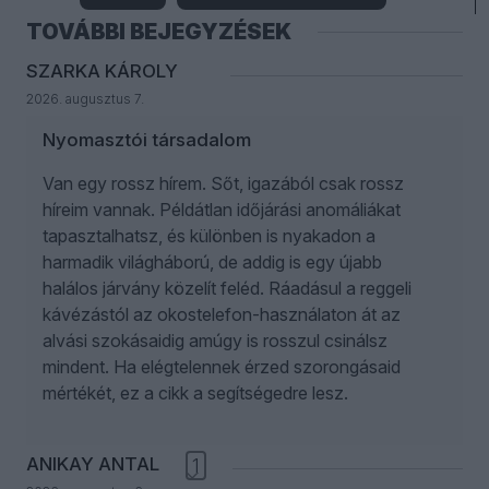
TOVÁBBI BEJEGYZÉSEK
SZARKA KÁROLY
2026. augusztus 7.
Nyomasztói társadalom
Van egy rossz hírem. Sőt, igazából csak rossz
híreim vannak. Példátlan időjárási anomáliákat
tapasztalhatsz, és különben is nyakadon a
harmadik világháború, de addig is egy újabb
halálos járvány közelít feléd. Ráadásul a reggeli
kávézástól az okostelefon-használaton át az
alvási szokásaidig amúgy is rosszul csinálsz
mindent. Ha elégtelennek érzed szorongásaid
mértékét, ez a cikk a segítségedre lesz.
ANIKAY ANTAL
1