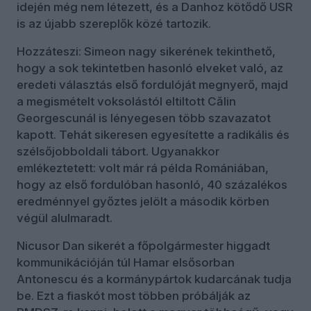
idején még nem létezett, és a Danhoz kötődő USR
is az újabb szereplők közé tartozik.
Hozzáteszi: Simeon nagy sikerének tekinthető,
hogy a sok tekintetben hasonló elveket való, az
eredeti választás első fordulóját megnyerő, majd
a megismételt voksolástól eltiltott Călin
Georgescunál is lényegesen több szavazatot
kapott. Tehát sikeresen egyesítette a radikális és
szélsőjobboldali tábort. Ugyanakkor
emlékeztetett: volt már rá példa Romániában,
hogy az első fordulóban hasonló, 40 százalékos
eredménnyel győztes jelölt a második körben
végül alulmaradt.
Nicusor Dan sikerét a főpolgármester higgadt
kommunikációján túl Hamar elsősorban
Antonescu és a kormánypártok kudarcának tudja
be. Ezt a fiaskót most többen próbálják az