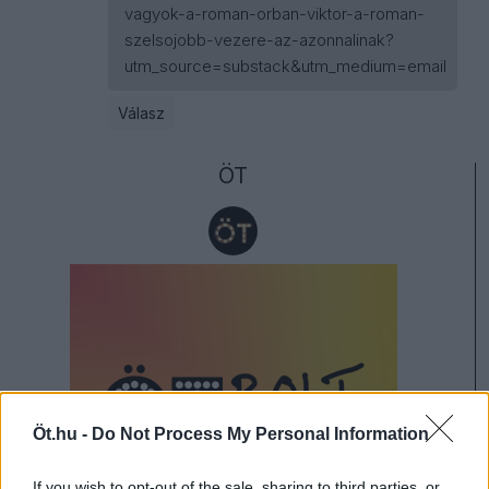
vagyok-a-roman-orban-viktor-a-roman-
szelsojobb-vezere-az-azonnalinak?
utm_source=substack&utm_medium=email
Válasz
ÖT
Öt.hu -
Do Not Process My Personal Information
If you wish to opt-out of the sale, sharing to third parties, or