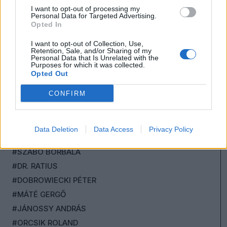
I want to opt-out of processing my
#TOROCZKAY ANDRÁS
Personal Data for Targeted Advertising.
#KERT ATTILA
Opted In
#CSUTAK ZSOLT
I want to opt-out of Collection, Use,
Retention, Sale, and/or Sharing of my
#MEGADJA GÁBOR
Personal Data that Is Unrelated with the
Purposes for which it was collected.
#KUSTÁN MAGYARI ATTILA
Opted Out
#KOVÁCS TIBOR
CONFIRM
#NÉMETH RÓBERT
#KOLLÁR ÁRPÁD
#ZDENYÁK JÓZSEF
Data Deletion
Data Access
Privacy Policy
#SCHILLINGER GYÖNGYVÉR
#SZABÓ BORBÁLA
#DR. RATIUS
#DOBROWIECKI PÉTER
#MÁTÉ GERGŐ
#JÁNOSSY ANDRÁS
#ORCSIK ROLAND