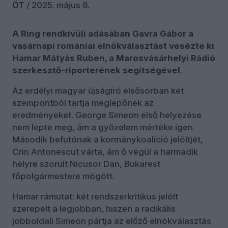
ÖT
/
2025. május 6.
A Ring rendkívüli adásában Gavra Gábor a
vasárnapi romániai elnökválasztást vesézte ki
Hamar Mátyás Ruben, a Marosvásárhelyi Rádió
szerkesztő-riporterének segítségével
.
Az erdélyi magyar újságíró elsősorban két
szempontból tartja meglepőnek az
eredményeket. George Simeon első helyezése
nem lepte meg, ám a győzelem mértéke igen.
Második befutónak a kormánykoalíció jelöltjét,
Crin Antonescut várta, ám ő végül a harmadik
helyre szorult Nicusor Dan, Bukarest
főpolgármestere mögött.
Hamar rámutat: két rendszerkritikus jelölt
szerepelt a legjobban, hiszen a radikális
jobboldali Simeon pártja az előző elnökválasztás