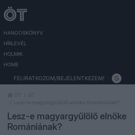
HANGOSKÖNYV
HÍRLEVÉL
HOLMIK
HOME
FELIRATKOZOM/BEJELENTKEZEM!
ÖT
ÖT
Lesz-e magyargyűlölő elnöke Romániának?
Lesz-e magyargyűlölő elnöke
Romániának?