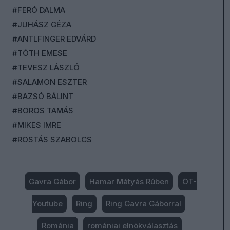
#FERÓ DALMA
#JUHÁSZ GÉZA
#ANTLFINGER EDVÁRD
#TÓTH EMESE
#TEVESZ LÁSZLÓ
#SALAMON ESZTER
#BAZSÓ BÁLINT
#BOROS TAMÁS
#MIKES IMRE
#ROSTÁS SZABOLCS
Gavra Gábor
Hamar Mátyás Rúben
ÖT-
Youtube
Ring
Ring Gavra Gáborral
Románia
romániai elnökválasztás