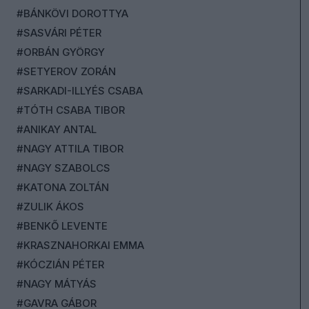
#BÁNKÖVI DOROTTYA
#SASVÁRI PÉTER
#ORBÁN GYÖRGY
#SETYEROV ZORÁN
#SARKADI-ILLYÉS CSABA
#TÓTH CSABA TIBOR
#ANIKAY ANTAL
#NAGY ATTILA TIBOR
#NAGY SZABOLCS
#KATONA ZOLTÁN
#ZULIK ÁKOS
#BENKŐ LEVENTE
#KRASZNAHORKAI EMMA
#KÓCZIÁN PÉTER
#NAGY MÁTYÁS
#GAVRA GÁBOR