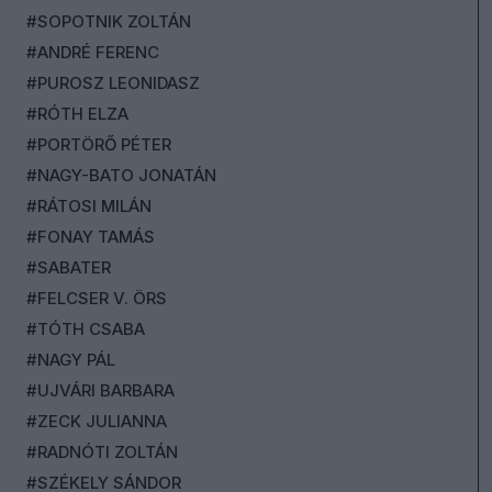
#SOPOTNIK ZOLTÁN
#ANDRÉ FERENC
#PUROSZ LEONIDASZ
#RÓTH ELZA
#PORTÖRŐ PÉTER
#NAGY-BATO JONATÁN
#RÁTOSI MILÁN
#FONAY TAMÁS
#SABATER
#FELCSER V. ÖRS
#TÓTH CSABA
#NAGY PÁL
#UJVÁRI BARBARA
#ZECK JULIANNA
#RADNÓTI ZOLTÁN
#SZÉKELY SÁNDOR