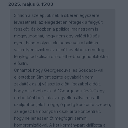
2025. május 6. 15:03
Simion a szelep, akinek a sikerén egyszerre
levezethetik az elégedetlen rétegek a felgyűlt
feszkót, és közben a politikai mainstream is
megnyugodhat, hogy nem egy valódi külsős
nyert, hanem olyan, aki benne van a buliban
valamilyen szinten az elmúlt években, nem fog
tényleg radikálisan out-of-the-box gondolatokkal
előállni.
Onnantól, hogy Georgescuval és Sosoaca-val
ellentétben Simiont szinte egyáltalán nem
zaklatták az új választás előtt, igazából eldőlt,
hogy mi következik. A "Georgescu-árvák" egy
emberként beálltak az egyetlen állva maradt
széljobbos jelölt mögé, ő pedig köszönte szépen,
az egész kampányban csak arra koncentrált,
hogy ne lehessen őt megfogni semmi
kompromittálóval. A két kormánypárt kiállította a