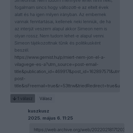
Simeonnal. Nem tudom mennyire lehet hinni neki,
fogalmam sincs hogy változott-e az eltelt évek
alatt és ha igen milyen irányban. Az embernek
vannak fenntartásai, kellenek neki lenniük, de ha
az interjút veszem alapul akkor Simeon nem is
olyan rossz. Nem tudom lehet-e alapul venni.
Simeon tájékozottnak tűnik és politikusként
beszél.
https://www.gemist.hu/p/miert-nem-jon-el-a-
vilagvege-es-a?utm_source=post-email-
title&publication_id=469917&post_id=162897571&utm_cam
post-
title&isFreemail=true&r=53ttrw&triedRedirect=true&utm_
1
válasz
Válasz
kuszkusz
2025. május 6. 11:25
https://web.archive.org/web/20220218171203/http