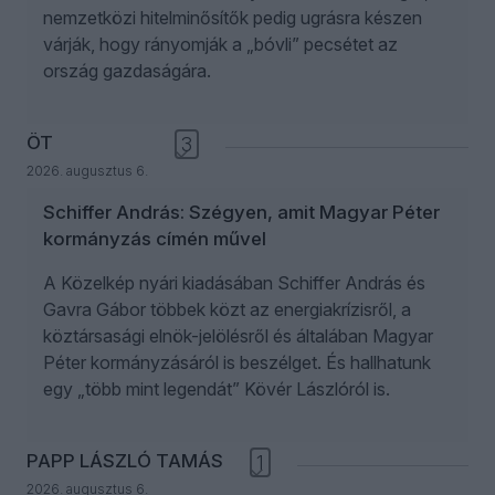
nemzetközi hitelminősítők pedig ugrásra készen
várják, hogy rányomják a „bóvli” pecsétet az
ország gazdaságára.
ÖT
3
2026. augusztus 6.
Schiffer András: Szégyen, amit Magyar Péter
kormányzás címén művel
A Közelkép nyári kiadásában Schiffer András és
Gavra Gábor többek közt az energiakrízisről, a
köztársasági elnök-jelölésről és általában Magyar
Péter kormányzásáról is beszélget. És hallhatunk
egy „több mint legendát” Kövér Lászlóról is.
PAPP LÁSZLÓ TAMÁS
1
2026. augusztus 6.