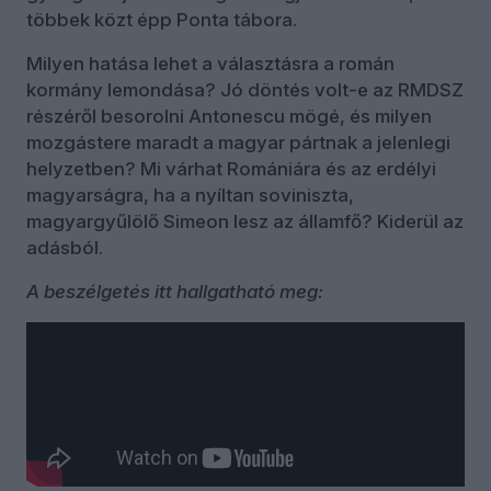
többek közt épp Ponta tábora.
Milyen hatása lehet a választásra a román
kormány lemondása? Jó döntés volt-e az RMDSZ
részéről besorolni Antonescu mögé, és milyen
mozgástere maradt a magyar pártnak a jelenlegi
helyzetben? Mi várhat Romániára és az erdélyi
magyarságra, ha a nyíltan soviniszta,
magyargyűlölő Simeon lesz az államfő? Kiderül az
adásból.
A beszélgetés itt hallgatható meg:
Kommentek
Bejelentkezés
tamburaszo