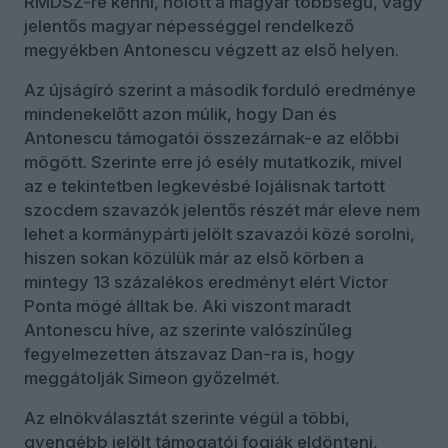
RMDSZ-re kenni, holott a magyar többségű, vagy
jelentős magyar népességgel rendelkező
megyékben Antonescu végzett az első helyen.
Az újságíró szerint a második forduló eredménye
mindenekelőtt azon múlik, hogy Dan és
Antonescu támogatói összezárnak-e az előbbi
mögött. Szerinte erre jó esély mutatkozik, mivel
az e tekintetben legkevésbé lojálisnak tartott
szocdem szavazók jelentős részét már eleve nem
lehet a kormánypárti jelölt szavazói közé sorolni,
hiszen sokan közülük már az első körben a
mintegy 13 százalékos eredményt elért Victor
Ponta mögé álltak be. Aki viszont maradt
Antonescu híve, az szerinte valószínűleg
fegyelmezetten átszavaz Dan-ra is, hogy
meggátolják Simeon győzelmét.
Az elnökválasztát szerinte végül a többi,
gyengébb jelölt támogatói fogják eldönteni,