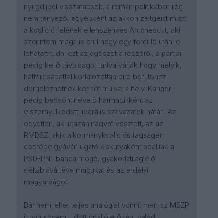
nyugdíjból visszatapsolt, a román politikában rég
nem tényező, egyébként az akkori zeitgeist miatt
a koalíció felének ellenszenves Antonescut, aki
szerintem maga is örül hogy egy forduló után le
lehetett tudni ezt az egészet a részéről, a pártjai
pedig kellő távolságot tartva várják hogy melyik,
háttércsapattal korlátozottan bíró befutóhoz
dörgölőzhetnek két hét múlva; a helyi Karigeri
pedig beosont nevető harmadikként az
elszörnyülködött liberális szavazatok hátán. Az
egyetlen, aki igazán nagyot vesztett, az az
RMDSZ, akik a kormánykoalíciós tagságért
cserébe gyáván ugató kiskutyaként beálltak a
PSD-PNL banda mögé, gyakorlatilag élő
céltáblává téve magukat és az erdélyi
magyarságot.
Bár nem lehet teljes analógiát vonni, mert az MSZP
itthon sosem tudott önálló erőként valódi