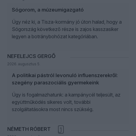
Sógorom, a múzeumigazgató
Úgy néz ki, a Tisza-kormány jó úton halad, hogy a
Sógország következő része is zajos kasszasiker
legyen a botránybohózat kategóriában.
NEFELEJCS GERGŐ
2026. augusztus 5.
A politikai pástról levonuló influenszerekről:
szegény paraszociális gyermekeink
Úgy is fogalmazhatunk: a kampánycél teljesült, az
együttműködés sikeres volt, további
szolgáltatásokra most nincs szükség.
NÉMETH RÓBERT
1