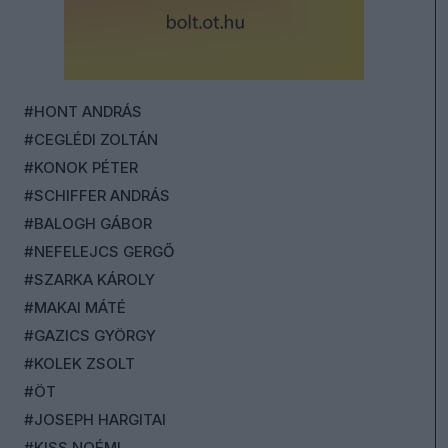
#HONT ANDRÁS
#CEGLÉDI ZOLTÁN
#KONOK PÉTER
#SCHIFFER ANDRÁS
#BALOGH GÁBOR
#NEFELEJCS GERGŐ
#SZARKA KÁROLY
#MAKAI MÁTÉ
#GAZICS GYÖRGY
#KOLEK ZSOLT
#ÖT
#JOSEPH HARGITAI
#KISS NOÉMI