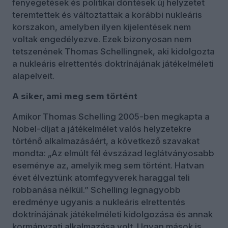
fenyegetések és politikai döntések új helyzetet
teremtettek és változtattak a korábbi nukleáris
korszakon, amelyben ilyen kijelentések nem
voltak engedélyezve. Ezek bizonyosan nem
tetszenének Thomas Schellingnek, aki kidolgozta
a nukleáris elrettentés doktrínájának játékelméleti
alapelveit.
A siker, ami meg sem történt
Amikor Thomas Schelling 2005-ben megkapta a
Nobel-díjat a játékelmélet valós helyzetekre
történő alkalmazásáért, a következő szavakat
mondta: „Az elmúlt fél évszázad leglátványosabb
eseménye az, amelyik meg sem történt. Hatvan
évet élveztünk atomfegyverek haraggal teli
robbanása nélkül.” Schelling legnagyobb
eredménye ugyanis a nukleáris elrettentés
doktrínájának játékelméleti kidolgozása és annak
kormányzati alkalmazása volt. Ugyan mások is