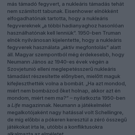
más támadó fegyvert, a nukleáris támadás tehát
nem számított tabunak. Eisenhower elnökként
elfogadhatónak tartotta, hogy a nukleáris
fegyvereknek „a többi hadianyaghoz hasonlóan
használhatónak kell lenniük”. 1950-ben Truman
elnök nyilvánosan kijelentette, hogy a nukleáris
fegyverek használata „aktív megfontolás” alatt
áll. Magyar szempontból még érdekesebb, hogy
Neumann János az 1940-es évek végén a
Szovjetunió elleni meglepetésszerű nukleáris
támadást részesítette előnyben, mielőtt maguk
kifejleszthették volna a bombát. „Ha azt mondod,
miért nem bombázod őket holnap, akkor azt én
mondom, miért nem ma?” – nyilatkozta 1950-ben
a
Life
magazinnak. Neumann a játékelmélet
megalkotójaként nagy hatással volt Schellingre,
de míg előbbi a pókeren keresztül a zéró összegű
játékokat írta le, utóbbi a konfliktusokra
alkalmazta az elméletet.