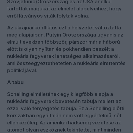
Szovjetunió/Oroszország és az USA anélkül
tartották magukat az elmélet alapelveihez, hogy
erről látványos viták folytak volna.
Az ukrajnai konfliktus ezt a helyzetet változtatta
meg alapjaiban. Putyin Oroszországa ugyanis az
elmúlt években többször, párszor már a háború
előtt is olyan nyíltan és pökhendien beszélt a
nukleáris fegyverek lehetséges alkalmazásáról,
ami összeegyeztethetetlen a nukleáris elrettentés
politikájával.
A tabu
Schelling elméletének egyik legfőbb alapja a
nukleáris fegyverek bevetésén tabuja mellett az
ezzel való fenyegetés tabuja. Ez a Schelling előtti
korszakban egyáltalán nem volt egyértelmű, sőt
ellenkezőleg. Az amerikai hadsereg vezetése az
atomot olyan eszköznek tekintette, mint minden