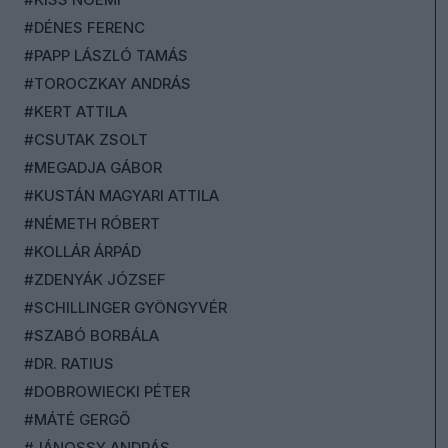
#DÉNES FERENC
#PAPP LÁSZLÓ TAMÁS
#TOROCZKAY ANDRÁS
#KERT ATTILA
#CSUTAK ZSOLT
#MEGADJA GÁBOR
#KUSTÁN MAGYARI ATTILA
#NÉMETH RÓBERT
#KOLLÁR ÁRPÁD
#ZDENYÁK JÓZSEF
#SCHILLINGER GYÖNGYVÉR
#SZABÓ BORBÁLA
#DR. RATIUS
#DOBROWIECKI PÉTER
#MÁTÉ GERGŐ
#JÁNOSSY ANDRÁS