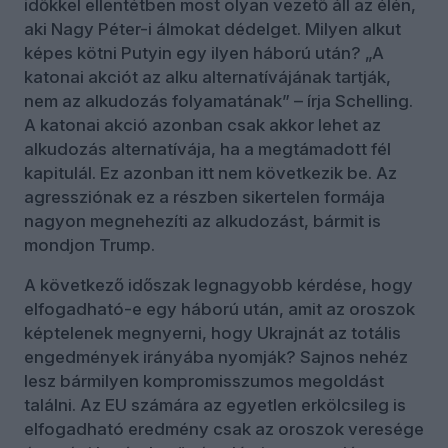
időkkel ellentétben most olyan vezető áll az élén,
aki Nagy Péter-i álmokat dédelget. Milyen alkut
képes kötni Putyin egy ilyen háború után? „A
katonai akciót az alku alternatívájának tartják,
nem az alkudozás folyamatának” – írja Schelling.
A katonai akció azonban csak akkor lehet az
alkudozás alternatívája, ha a megtámadott fél
kapitulál. Ez azonban itt nem következik be. Az
agressziónak ez a részben sikertelen formája
nagyon megnehezíti az alkudozást, bármit is
mondjon Trump.
A következő időszak legnagyobb kérdése, hogy
elfogadható-e egy háború után, amit az oroszok
képtelenek megnyerni, hogy Ukrajnát az totális
engedmények irányába nyomják? Sajnos nehéz
lesz bármilyen kompromisszumos megoldást
találni. Az EU számára az egyetlen erkölcsileg is
elfogadható eredmény csak az oroszok veresége