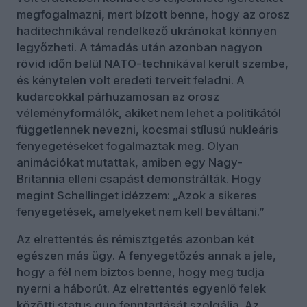
megfogalmazni, mert bízott benne, hogy az orosz
haditechnikával rendelkező ukránokat könnyen
legyőzheti. A támadás után azonban nagyon
rövid időn belül NATO-technikával került szembe,
és kénytelen volt eredeti terveit feladni. A
kudarcokkal párhuzamosan az orosz
véleményformálók, akiket nem lehet a politikától
függetlennek nevezni, kocsmai stílusú nukleáris
fenyegetéseket fogalmaztak meg. Olyan
animációkat mutattak, amiben egy Nagy-
Britannia elleni csapást demonstrálták. Hogy
megint Schellinget idézzem: „Azok a sikeres
fenyegetések, amelyeket nem kell beváltani.”
Az elrettentés és rémisztgetés azonban két
egészen más ügy. A fenyegetőzés annak a jele,
hogy a fél nem biztos benne, hogy meg tudja
nyerni a háborút. Az elrettentés egyenlő felek
közötti status quo fenntartását szolgálja. Az