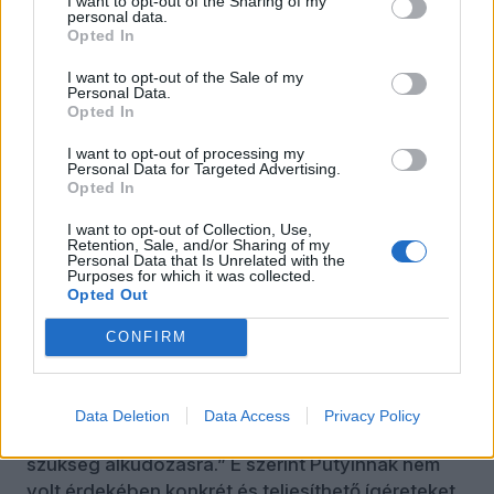
I want to opt-out of the Sharing of my
áll a cikk elején idézett Biden-mondattal, ami az új
personal data.
helyzetben nem tartalmazott konkrét ígéretet.
Opted In
A világ csak találgatja Putyin motivációját és
I want to opt-out of the Sale of my
Personal Data.
hitelességét, ami teljesen elpárolgott az elmúlt
Opted In
években. Egyben konszenzus van: elszámította
I want to opt-out of processing my
magát. Nem volt képes legyőzni Ukrajnát egy
Personal Data for Targeted Advertising.
villámháborúban, ahogy az első napokban a
Opted In
szakértők jósolták.
I want to opt-out of Collection, Use,
Retention, Sale, and/or Sharing of my
Putyin Ukrajna esetében az alkudozás helyett az
Personal Data that Is Unrelated with the
Purposes for which it was collected.
erőt választotta. A világ azt gondolta, hogy ez is
Opted Out
egy olyan konfliktus, amit a tárgyalóasztalnál
meg lehet oldani, Putyin azonban más
CONFIRM
véleményen volt. Kész tények elé akarta állítani a
világot az alkudozás helyett. Valószínűleg abban
bízott, amit Schelling így fogalmaz meg:
Data Deletion
Data Access
Privacy Policy
„Elegendő katonai erővel nincs feltétlenül
szükség alkudozásra.” E szerint Putyinnak nem
volt érdekében konkrét és teljesíthető ígéreteket