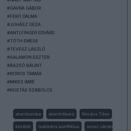
#GAVRA GÁBOR
#FERÓ DALMA
#JUHÁSZ GÉZA
#ANTLFINGER EDVÁRD
#TÓTH EMESE
#TEVESZ LÁSZLÓ
#SALAMON ESZTER
#BAZSÓ BÁLINT
#BOROS TAMÁS
#MIKES IMRE
#ROSTÁS SZABOLCS
atombomba
atomháború
Kovács Tibor
közélet
nukleáris konfliktus
orosz-ukrán