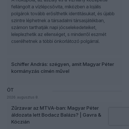
fellángolt a vízlépcsővita, miközben a lojális
polgárok tovább erősíthetik identitásukat, és újabb
szintre léphetnek a társadalmi társasjátékban,
számon tarthatják napi jócselekedeteiket,
leleplezhetik az ellenséget, s minderről eszmét
cserélhetnek a többi önkorlátozó polgárral.
Schiffer András: szégyen, amit Magyar Péter
kormányzás címén művel
ÖT
2026. augusztus 8.
Zűrzavar az MTVA-ban: Magyar Péter
áldozata lett Bodacz Balázs? | Gavra &
Kóczián