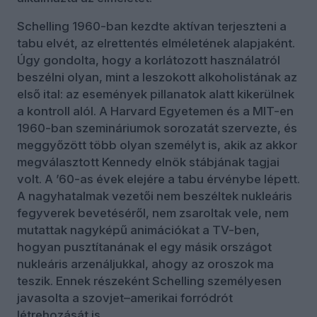
Schelling 1960-ban kezdte aktívan terjeszteni a
tabu elvét, az elrettentés elméletének alapjaként.
Úgy gondolta, hogy a korlátozott használatról
beszélni olyan, mint a leszokott alkoholistának az
első ital: az események pillanatok alatt kikerülnek
a kontroll alól. A Harvard Egyetemen és a MIT-en
1960-ban szemináriumok sorozatát szervezte, és
meggyőzött több olyan személyt is, akik az akkor
megválasztott Kennedy elnök stábjának tagjai
volt. A ’60-as évek elejére a tabu érvénybe lépett.
A nagyhatalmak vezetői nem beszéltek nukleáris
fegyverek bevetéséről, nem zsaroltak vele, nem
mutattak nagyképű animációkat a TV-ben,
hogyan pusztítanának el egy másik országot
nukleáris arzenáljukkal, ahogy az oroszok ma
teszik. Ennek részeként Schelling személyesen
javasolta a szovjet–amerikai forródrót
létrehozását is.