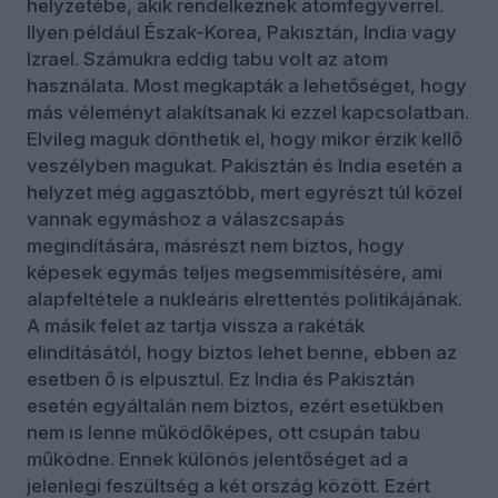
helyzetébe, akik rendelkeznek atomfegyverrel.
Ilyen például Észak-Korea, Pakisztán, India vagy
Izrael. Számukra eddig tabu volt az atom
használata. Most megkapták a lehetőséget, hogy
más véleményt alakítsanak ki ezzel kapcsolatban.
Elvileg maguk dönthetik el, hogy mikor érzik kellő
veszélyben magukat. Pakisztán és India esetén a
helyzet még aggasztóbb, mert egyrészt túl közel
vannak egymáshoz a válaszcsapás
megindítására, másrészt nem biztos, hogy
képesek egymás teljes megsemmisítésére, ami
alapfeltétele a nukleáris elrettentés politikájának.
A másik felet az tartja vissza a rakéták
elindításától, hogy biztos lehet benne, ebben az
esetben ő is elpusztul. Ez India és Pakisztán
esetén egyáltalán nem biztos, ezért esetükben
nem is lenne működőképes, ott csupán tabu
működne. Ennek különös jelentőséget ad a
jelenlegi feszültség a két ország között. Ezért