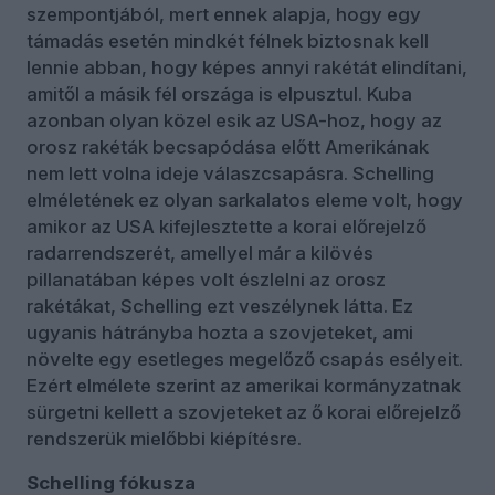
szempontjából, mert ennek alapja, hogy egy
támadás esetén mindkét félnek biztosnak kell
lennie abban, hogy képes annyi rakétát elindítani,
amitől a másik fél országa is elpusztul. Kuba
azonban olyan közel esik az USA-hoz, hogy az
orosz rakéták becsapódása előtt Amerikának
nem lett volna ideje válaszcsapásra. Schelling
elméletének ez olyan sarkalatos eleme volt, hogy
amikor az USA kifejlesztette a korai előrejelző
radarrendszerét, amellyel már a kilövés
pillanatában képes volt észlelni az orosz
rakétákat, Schelling ezt veszélynek látta. Ez
ugyanis hátrányba hozta a szovjeteket, ami
növelte egy esetleges megelőző csapás esélyeit.
Ezért elmélete szerint az amerikai kormányzatnak
sürgetni kellett a szovjeteket az ő korai előrejelző
rendszerük mielőbbi kiépítésre.
Schelling fókusza