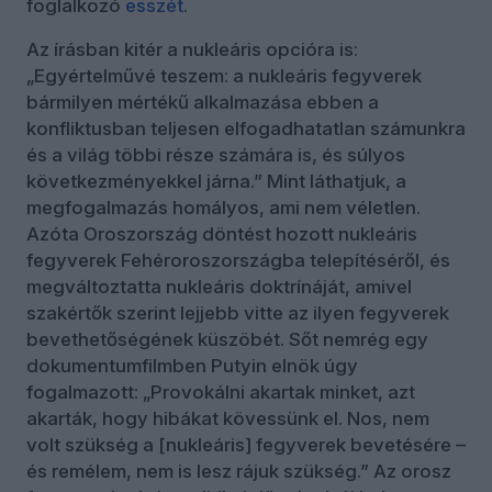
foglalkozó
esszét
.
Az írásban kitér a nukleáris opcióra is:
„Egyértelművé teszem: a nukleáris fegyverek
bármilyen mértékű alkalmazása ebben a
konfliktusban teljesen elfogadhatatlan számunkra
és a világ többi része számára is, és súlyos
következményekkel járna.” Mint láthatjuk, a
megfogalmazás homályos, ami nem véletlen.
Azóta Oroszország döntést hozott nukleáris
fegyverek Fehéroroszországba telepítéséről, és
megváltoztatta nukleáris doktrínáját, amivel
szakértők szerint lejjebb vitte az ilyen fegyverek
bevethetőségének küszöbét. Sőt nemrég egy
dokumentumfilmben Putyin elnök úgy
fogalmazott: „Provokálni akartak minket, azt
akarták, hogy hibákat kövessünk el. Nos, nem
volt szükség a [nukleáris] fegyverek bevetésére –
és remélem, nem is lesz rájuk szükség.” Az orosz