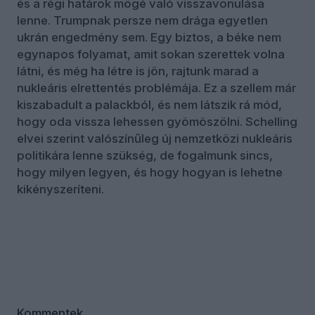
és a régi határok mögé való visszavonulása
lenne. Trumpnak persze nem drága egyetlen
ukrán engedmény sem. Egy biztos, a béke nem
egynapos folyamat, amit sokan szerettek volna
látni, és még ha létre is jön, rajtunk marad a
nukleáris elrettentés problémája. Ez a szellem már
kiszabadult a palackból, és nem látszik rá mód,
hogy oda vissza lehessen gyömöszölni. Schelling
elvei szerint valószínűleg új nemzetközi nukleáris
politikára lenne szükség, de fogalmunk sincs,
hogy milyen legyen, és hogy hogyan is lehetne
kikényszeríteni.
Kommentek