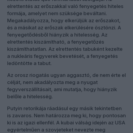
elrettentés az erőszakkal való fenyegetés hiteles
formája, amelyet nem szüksége beváltani.
Megakadályozza, hogy elkerüljük az erőszakot,
és a másikat az erőszak elkerülésére ösztönzi. A
fenyegetődésből hiányzik a hitelesség. Az
elrettentés kiszámítható, a fenyegetőzés
kiszámíthatatlan. Az elrettentés tabuként kezelte
a nukleáris fegyverek bevetését, a fenyegetés
ledöntötte a tabut.
Az orosz riogatás ugyan aggasztó, de nem érte el
célját, nem akadályozta meg a nyugat
fegyverszállításait, ami mutatja, hogy hiányzik
belőle a hitelesség.
Putyin retorikája ráadásul egy másik tekintetben
is zavaros. Nem határozza meg ki, hogy pontosan
ki is az igazi ellenfél. A kubai válság idején az USA
egyértelműen a szovjeteket nevezte meg