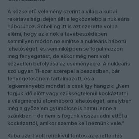
A közkeletű vélemény szerint a világ a kubai
rakétaválság idején állt a legközelebb a nukleáris
háborúhoz. Schelling itt is azt szerette volna
elérni, hogy az elnök a tévébeszédében
semmilyen módon ne említse a nukleáris háború
lehetőségét, és semmiképpen se fogalmazzon
meg fenyegetést, de ekkor még nem volt
közvetlen befolyása az eseményekre. A nukleáris
szó ugyan 11-szer szerepel a beszédben, bár
fenyegetést nem tartalmazott, és a
legkeményebb mondat is csak így hangzik: „Nem
fogjuk idő előtt vagy szükségtelenül kockáztatni
a világméretű atomháború lehetőségét, amelyben
még a győzelem gyümölcse is hamu lenne a
szánkban – de nem is fogunk visszariadni ettől a
kockázattól, amikor szembe kell néznünk vele.”
Kuba azért volt rendkívül fontos az elrettentés