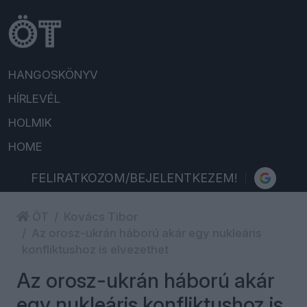
HANGOSKÖNYV
HÍRLEVÉL
HOLMIK
HOME
FELIRATKOZOM/BEJELENTKEZEM!
ÖT
Kovács Tibor
Az orosz-ukrán háború akár egy nukleáris
konfliktushoz is elvezethet
Az orosz-ukrán háború akár
egy nukleáris konfliktushoz is