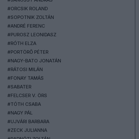
#ORCSIK ROLAND
#SOPOTNIK ZOLTÁN
#ANDRÉ FERENC
#PUROSZ LEONIDASZ
#RÓTH ELZA
#PORTÖRŐ PÉTER
#NAGY-BATO JONATÁN
#RÁTOSI MILÁN
#FONAY TAMÁS
#SABATER
#FELCSER V. ÖRS
#TÓTH CSABA
#NAGY PÁL
#UJVÁRI BARBARA
#ZECK JULIANNA
#RADNÓTI ZOLTÁN