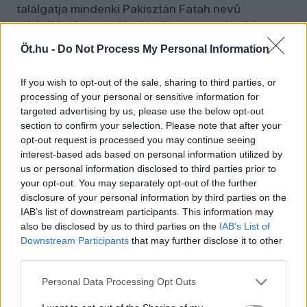
találgatja mindenki Pakisztán Fatah nevű
rakétájának tesztelésekor, hogy az vajon képes-e
célba juttatni egy nukleáris töltetet.
Öt.hu -
Do Not Process My Personal Information
Putyin zavaros motivációi és hitelessége
If you wish to opt-out of the sale, sharing to third parties, or
Schelling harmadik fontos elvárása a hitelesség,
processing of your personal or sensitive information for
targeted advertising by us, please use the below opt-out
aminek alapja, hogy konkrét kijelentéseket kell
section to confirm your selection. Please note that after your
tenni. A berlini válság idején Schelling írt egy
opt-out request is processed you may continue seeing
elemzést, amit Kennedy elnök környezete
interest-based ads based on personal information utilized by
olvasott. Ebben azt javasolta, hogy egy olyan
us or personal information disclosed to third parties prior to
általános kijelentés helyett, mint „Minden
your opt-out. You may separately opt-out of the further
szükséges lépést meg fogunk tenni, hogy
disclosure of your personal information by third parties on the
megvédjük érdekeinket”, egy konkrét,
IAB’s list of downstream participants. This information may
also be disclosed by us to third parties on the
IAB’s List of
félreérthetetlen mondatra van szükség. A végső
Downstream Participants
that may further disclose it to other
beszédben ezért ez a mondat szerepelt:
third parties.
„Szavunkat adtuk, hogy a várost ért támadást
úgy fogjuk tekinteni, mintha mindannyiunkat ért
Personal Data Processing Opt Outs
volna”. Az állítás egyértelműsége élesen szemben