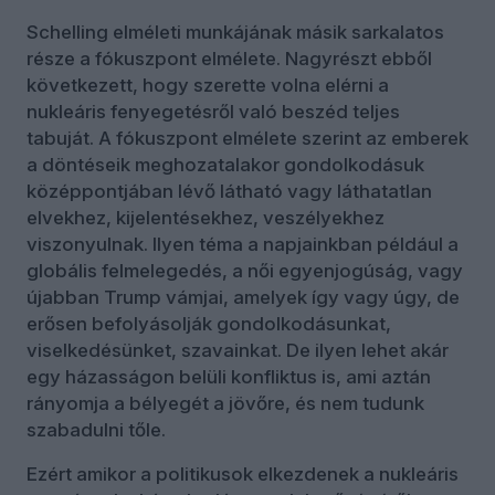
Schelling elméleti munkájának másik sarkalatos
része a fókuszpont elmélete. Nagyrészt ebből
következett, hogy szerette volna elérni a
nukleáris fenyegetésről való beszéd teljes
tabuját. A fókuszpont elmélete szerint az emberek
a döntéseik meghozatalakor gondolkodásuk
középpontjában lévő látható vagy láthatatlan
elvekhez, kijelentésekhez, veszélyekhez
viszonyulnak. Ilyen téma a napjainkban például a
globális felmelegedés, a női egyenjogúság, vagy
újabban Trump vámjai, amelyek így vagy úgy, de
erősen befolyásolják gondolkodásunkat,
viselkedésünket, szavainkat. De ilyen lehet akár
egy házasságon belüli konfliktus is, ami aztán
rányomja a bélyegét a jövőre, és nem tudunk
szabadulni tőle.
Ezért amikor a politikusok elkezdenek a nukleáris