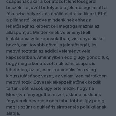
csapásnak akár a korlátozott lehetőségéről
beszélni, a jövőt befolyásoló jelentősége miatt a
fókuszba helyezik és önálló életre keltik azt. Ettől
a pillanattól kezdve mindenkinek ehhez a
lehetőséghez képest kell megfogalmaznia az
álláspontját. Mindenkinek véleményt kell
kialakítania vele kapcsolatban, viszonyulnia kell
hozzá, ami tovább növeli a jelentőségét, és
megváltoztatja az addigi véleményt vele
kapcsolatban. Amennyiben eddig úgy gondoltuk,
hogy még a korlátozott nukleáris csapás is
lehetetlen, az teljesen irracionális és a világ
kipusztulásához vezet, ez valamilyen mértékben
megváltozik. Egyesek elképzelhetőnek kezdik
tartani, sőt mások úgy értelmezik, hogy ha
Moszkva fenyegethet ezzel, akkor a nukleáris
fegyverek bevetése nem tabu többé, így pedig
meg is szűnt a nukleáris elrettentés politikájának
alapja.