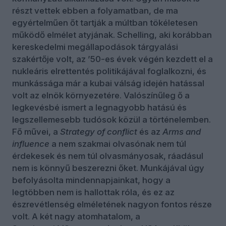
részt vettek ebben a folyamatban, de ma
egyértelműen őt tartják a múltban tökéletesen
működő elmélet atyjának. Schelling, aki korábban
kereskedelmi megállapodások tárgyalási
szakértője volt, az ’50-es évek végén kezdett el a
nukleáris elrettentés politikájával foglalkozni, és
munkássága már a kubai válság idején hatással
volt az elnök környezetére. Valószínűleg ő a
legkevésbé ismert a legnagyobb hatású és
legszellemesebb tudósok közül a történelemben.
Fő művei, a
Strategy of conflict
és az
Arms and
influence
a nem szakmai olvasónak nem túl
érdekesek és nem túl olvasmányosak, ráadásul
nem is könnyű beszerezni őket. Munkájával úgy
befolyásolta mindennapjainkat, hogy a
legtöbben nem is hallottak róla, és ez az
észrevétlenség elméletének nagyon fontos része
volt. A két nagy atomhatalom, a