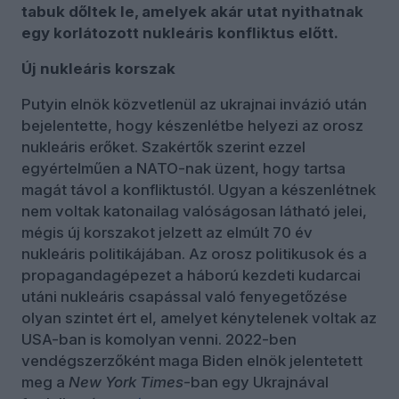
tabuk dőltek le, amelyek akár utat nyithatnak
egy korlátozott nukleáris konfliktus előtt.
Új nukleáris korszak
Putyin elnök közvetlenül az ukrajnai invázió után
bejelentette, hogy készenlétbe helyezi az orosz
nukleáris erőket. Szakértők szerint ezzel
egyértelműen a NATO-nak üzent, hogy tartsa
magát távol a konfliktustól. Ugyan a készenlétnek
nem voltak katonailag valóságosan látható jelei,
mégis új korszakot jelzett az elmúlt 70 év
nukleáris politikájában. Az orosz politikusok és a
propagandagépezet a háború kezdeti kudarcai
utáni nukleáris csapással való fenyegetőzése
olyan szintet ért el, amelyet kénytelenek voltak az
USA-ban is komolyan venni. 2022-ben
vendégszerzőként maga Biden elnök jelentetett
meg a
New York Times
-ban egy Ukrajnával