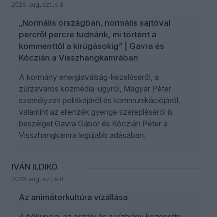
2026. augusztus 8.
„Normális országban, normális sajtóval
percről percre tudnánk, mi történt a
kommenttől a kirúgásokig” | Gavra és
Kóczián a Visszhangkamrában
A kormány energiaválság-kezeléséről, a
zűrzavaros közmédia-ügyről, Magyar Péter
személyzeti politikájáról és kommunikációjáról,
valamint az ellenzék gyenge szerepléséről is
beszélget Gavra Gábor és Kóczián Péter a
Visszhangkamra legújabb adásában.
IVÁN ILDIKÓ
2026. augusztus 8.
Az animátorkultúra vízállása
A hőkupola, az aszály és a vízhiány közepette