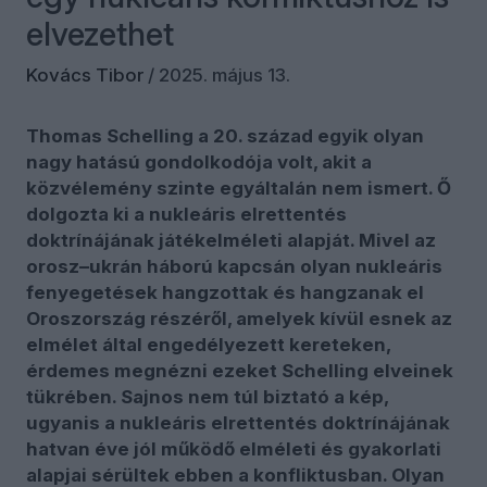
elvezethet
Kovács Tibor
/
2025. május 13.
Thomas Schelling a 20. század egyik olyan
nagy hatású gondolkodója volt, akit a
közvélemény szinte egyáltalán nem ismert. Ő
dolgozta ki a nukleáris elrettentés
doktrínájának játékelméleti alapját. Mivel az
orosz–ukrán háború kapcsán olyan nukleáris
fenyegetések hangzottak és hangzanak el
Oroszország részéről, amelyek kívül esnek az
elmélet által engedélyezett kereteken,
érdemes megnézni ezeket Schelling elveinek
tükrében. Sajnos nem túl biztató a kép,
ugyanis a nukleáris elrettentés doktrínájának
hatvan éve jól működő elméleti és gyakorlati
alapjai sérültek ebben a konfliktusban. Olyan