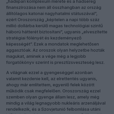
„hadiipari komplexum mérete és a hadsereg
finanszírozása nem áll összhangban az ország
állítólagos katonai nagyhatalmi státuszával”,
ezért Oroszország „képtelen a napi több száz
millió dollárba kerülő magas technológiai szintű
háború hátterét biztosítani”, ugyanis „elveszítette
stratégiai fölényét és kezdeményező
képességét”. Ezek a mondatok meglehetősen
aggasztóak. Az oroszok olyan helyzetbe hozták
magukat, aminek a vége még a legjobb
forgatókönyv szerint is presztízsveszteség lesz.
A világnak ezzel a gyengeséggel azonban
valamit kezdenie kell, az elrettentés ugyanis,
ahogy már említettem, egyenlő felek között
működik csak megfelelően. Oroszország ezzel
szemben olyan gyenge állam lesz, amely még
mindig a világ legnagyobb nukleáris arzenáljával
rendelkezik, és a Szovjetunió felbomlása utáni