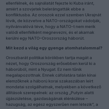
ellenfélnek, és sajnálatát fejezte ki Kuba iránt,
amiért a szovjetek belerángatták ebbe a
konfliktusba. Az oroszok ezzel szemben Ukrajnát
lövik, de közvetve a NATO-országokat vádolják,
nyilvánvalóvá téve, hogy a NATO-t nem merik
valódi ellenfélként megnevezni, és el akarnak
kerülni egy NATO–Oroszország háborút.
Mit kezd a világ egy gyenge atomhatalommal?
Oroszbarát politikai körökben tartja magát a
nézet, hogy Oroszország erősebben kerül ki a
háborúból, mint a Nyugat. Ez nem tűnik
megalapozottnak. Ennek cáfolatára talán kínai
elemzőknek a háború korai szakaszában leírt
mondatai szolgálhatnak, melyekben a következő
állítások szerepelnek: az ország „Putyin alatti
újjászületése, gazdaságának élénkülése –
hazugság, az egész egyszerűen nem létezik”, a