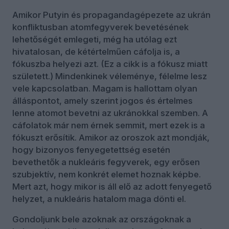
Amikor Putyin és propagandagépezete az ukrán
konfliktusban atomfegyverek bevetésének
lehetőségét emlegeti, még ha utólag ezt
hivatalosan, de kétértelműen cáfolja is, a
fókuszba helyezi azt. (Ez a cikk is a fókusz miatt
született.) Mindenkinek véleménye, félelme lesz
vele kapcsolatban. Magam is hallottam olyan
álláspontot, amely szerint jogos és értelmes
lenne atomot bevetni az ukránokkal szemben. A
cáfolatok már nem érnek semmit, mert ezek is a
fókuszt erősítik. Amikor az oroszok azt mondják,
hogy bizonyos fenyegetettség esetén
bevethetők a nukleáris fegyverek, egy erősen
szubjektív, nem konkrét elemet hoznak képbe.
Mert azt, hogy mikor is áll elő az adott fenyegető
helyzet, a nukleáris hatalom maga dönti el.
Gondoljunk bele azoknak az országoknak a