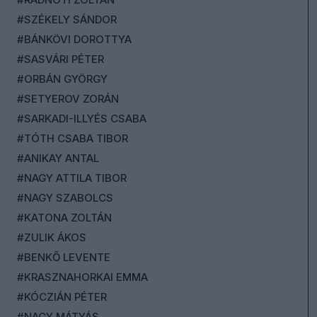
#SZÉKELY SÁNDOR
#BÁNKÖVI DOROTTYA
#SASVÁRI PÉTER
#ORBÁN GYÖRGY
#SETYEROV ZORÁN
#SARKADI-ILLYÉS CSABA
#TÓTH CSABA TIBOR
#ANIKAY ANTAL
#NAGY ATTILA TIBOR
#NAGY SZABOLCS
#KATONA ZOLTÁN
#ZULIK ÁKOS
#BENKŐ LEVENTE
#KRASZNAHORKAI EMMA
#KÓCZIÁN PÉTER
#NAGY MÁTYÁS