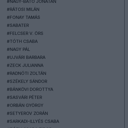
#NAGY-BATO JONATÁN
#RÁTOSI MILÁN
#FONAY TAMÁS
#SABATER
#FELCSER V. ÖRS
#TÓTH CSABA
#NAGY PÁL
#UJVÁRI BARBARA
#ZECK JULIANNA
#RADNÓTI ZOLTÁN
#SZÉKELY SÁNDOR
#BÁNKÖVI DOROTTYA
#SASVÁRI PÉTER
#ORBÁN GYÖRGY
#SETYEROV ZORÁN
#SARKADI-ILLYÉS CSABA