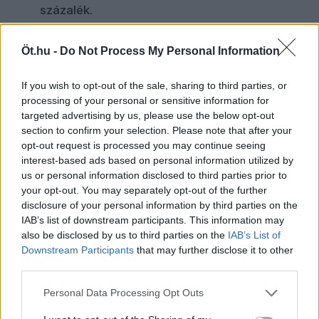
százalék.
A fehér Amerika vége
Öt.hu -
Do Not Process My Personal Information
Történt egy nagyon lényeges változás Obama
megválasztása előtt. Azzal, hogy a latinók aránya
If you wish to opt-out of the sale, sharing to third parties, or
nőtt az Egyesült Államokban, ez lett az első
processing of your personal or sensitive information for
targeted advertising by us, please use the below opt-out
választás, ahol már nem volt lehetséges, hogy
section to confirm your selection. Please note that after your
kizárólag a fehérek szavazataival elnök legyen
opt-out request is processed you may continue seeing
valaki.
interest-based ads based on personal information utilized by
us or personal information disclosed to third parties prior to
Ronald Reagan elnökké választásakor a fehérek
your opt-out. You may separately opt-out of the further
még a szavazók 86 százalékát adták, a feketék
disclosure of your personal information by third parties on the
10, a latinók 3 százalékot. Bill Clinton
IAB’s list of downstream participants. This information may
megválasztásakor a szavazóknak még mindig 83
also be disclosed by us to third parties on the
IAB’s List of
százaléka volt fehér, 10 százaléka fekete és 5
Downstream Participants
that may further disclose it to other
third parties.
százaléka latinó. George W. Bush idején, 2004-
ben a voksolók 81 százaléka volt fehér, 11
Personal Data Processing Opt Outs
százaléka fekete, 7 százaléka latinó, ám Obama
alatt már csak már 74 százalék volt fehér, 13