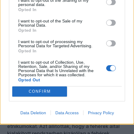
I want to opt-out of the Sharing of my
personal data.
százalék a fekete és 9 százalék a latinó, vagyis
Opted In
összesen 21 százalékot tett ki az utóbbi két
népcsoport szavazóinak aránya. Trump első
I want to opt-out of the Sale of my
Personal Data.
megválasztásakor, 2016-ban 70-re csökkent a
Opted In
fehérek aránya, a feketéké és a latinóké 12 és 11
I want to opt-out of processing my
százalék körül alakult,
Biden 2020-as
Personal Data for Targeted Advertising.
győzelmekor
pedig a 67 százalék fehér mellett
Opted In
13-13 százalék volt fekete és latinó.
I want to opt-out of Collection, Use,
Retention, Sale, and/or Sharing of my
Ami pedig azt illeti, a feketék és latinók teljesen
Personal Data that Is Unrelated with the
Purposes for which it was collected.
egyértelműen más politikai elvárásokat
Opted Out
támasztanak a politikusok felé. Ebben komoly
felelőssége van a woke ideológiának, amely a
CONFIRM
hagyományos értékrendet az elnyomás, nem
pedig a sikeres társadalom eszközének kezdte
tekinteni, vagyis nem annak átvételére, hanem az
Data Deletion
Data Access
Privacy Policy
azzal való szembenállásra biztatta az
etnikumokat. Azt állították, hogy a fehérek által
kialakított rendszerben kizárólag a fehérek