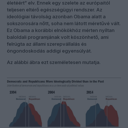
életéért” elv. Ennek egy szelete az európaitól
teljesen eltérő egészségügyi rendszer. Az
ideológiai távolság azonban Obama alatt a
sokszorosára nőtt, soha nem látott méretűvé vált.
Ez Obama a korábbi elnökökhöz mérten nyíltan
baloldali programjának volt köszönhető, ami
felrúgta az állami szerepvállalás és
öngondoskodás addigi egyensúlyát.
Az alábbi ábra ezt személetesen mutatja.