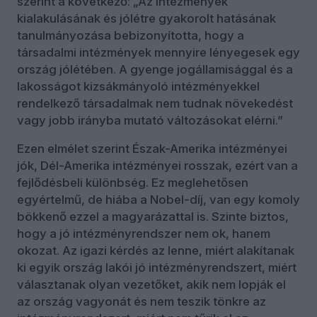
szerint a következő: „Az intézmények
kialakulásának és jólétre gyakorolt hatásának
tanulmányozása bebizonyította, hogy a
társadalmi intézmények mennyire lényegesek egy
ország jólétében. A gyenge jogállamisággal és a
lakosságot kizsákmányoló intézményekkel
rendelkező társadalmak nem tudnak növekedést
vagy jobb irányba mutató változásokat elérni.”
Ezen elmélet szerint Észak-Amerika intézményei
jók, Dél-Amerika intézményei rosszak, ezért van a
fejlődésbeli különbség. Ez meglehetősen
egyértelmű, de hiába a Nobel-díj, van egy komoly
bökkenő ezzel a magyarázattal is. Szinte biztos,
hogy a jó intézményrendszer nem ok, hanem
okozat. Az igazi kérdés az lenne, miért alakítanak
ki egyik ország lakói jó intézményrendszert, miért
választanak olyan vezetőket, akik nem lopják el
az ország vagyonát és nem teszik tönkre az