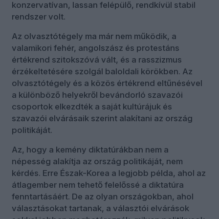
konzervatívan, lassan felépülő, rendkívül stabil
rendszer volt.
Az olvasztótégely ma már nem működik, a
valamikori fehér, angolszász és protestáns
értékrend szitokszóvá vált, és a rasszizmus
érzékeltetésére szolgál baloldali körökben. Az
olvasztótégely és a közös értékrend eltűnésével
a különböző helyekről bevándorló szavazói
csoportok elkezdték a saját kultúrájuk és
szavazói elvárásaik szerint alakítani az ország
politikáját.
Az, hogy a kemény diktatúrákban nem a
népesség alakítja az ország politikáját, nem
kérdés. Erre Észak-Korea a legjobb példa, ahol az
átlagember nem tehető felelőssé a diktatúra
fenntartásáért. De az olyan országokban, ahol
választásokat tartanak, a választói elvárások