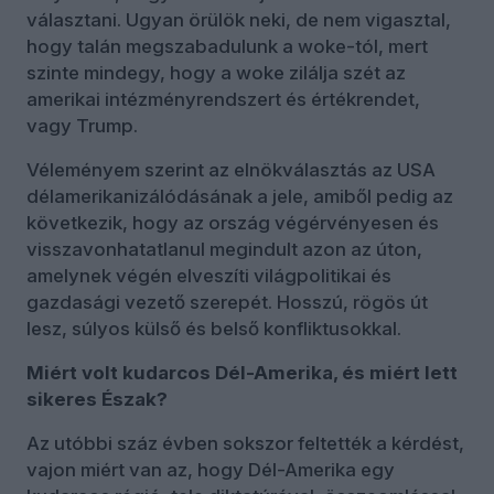
választani. Ugyan örülök neki, de nem vigasztal,
hogy talán megszabadulunk a woke-tól, mert
szinte mindegy, hogy a woke zilálja szét az
amerikai intézményrendszert és értékrendet,
vagy Trump.
Véleményem szerint az elnökválasztás az USA
délamerikanizálódásának a jele, amiből pedig az
következik, hogy az ország végérvényesen és
visszavonhatatlanul megindult azon az úton,
amelynek végén elveszíti világpolitikai és
gazdasági vezető szerepét. Hosszú, rögös út
lesz, súlyos külső és belső konfliktusokkal.
Miért volt kudarcos Dél-Amerika, és miért lett
sikeres Észak?
Az utóbbi száz évben sokszor feltették a kérdést,
vajon miért van az, hogy Dél-Amerika egy