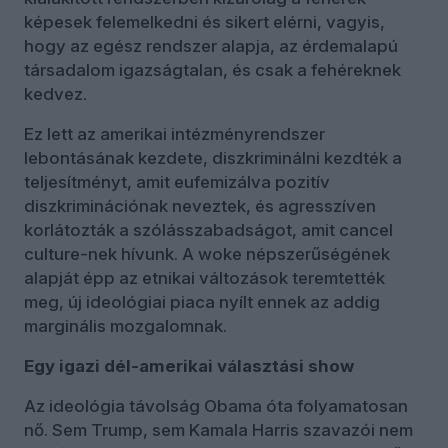
képesek felemelkedni és sikert elérni, vagyis,
hogy az egész rendszer alapja, az érdemalapú
társadalom igazságtalan, és csak a fehéreknek
kedvez.
Ez lett az amerikai intézményrendszer
lebontásának kezdete, diszkriminálni kezdték a
teljesítményt, amit eufemizálva pozitív
diszkriminációnak neveztek, és agresszíven
korlátozták a szólásszabadságot, amit cancel
culture-nek hívunk. A woke népszerűségének
alapját épp az etnikai változások teremtették
meg, új ideológiai piaca nyílt ennek az addig
marginális mozgalomnak.
Egy igazi dél-amerikai választási show
Az ideológia távolság Obama óta folyamatosan
nő. Sem Trump, sem Kamala Harris szavazói nem