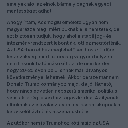
amelyek alól az elnök bármely cégnek egyedi
mentességet adhat.
Ahogy írtam, Acemoglu elmélete ugyan nem
magyarázza meg, miért buknak el a nemzetek, de
azt biztosan tudjuk, hogy ahol a stabil jog- és
intézményrendszert lebontják, ott ez megtörténik.
Az USA-ban ehhez meglehetősen hosszú időre
lesz szükség, mert az ország vagyoni helyzete
nem hasonlítható másokéhoz, de nem kérdés,
hogy 20-25 éven belül ennek már látványos
következményei lehetnek. Akkor persze már nem
Donald Trump kormányoz majd, de jól látható,
hogy nincs egyetlen népszerű amerikai politikus
sem, aki a régi elvekhez ragaszkodna. Az ilyenek
elbuknak az előválasztáson, és lassan kikopnak a
képviselőházból és a szenátusból is.
Az utókor nem is Trumphoz köti majd az USA