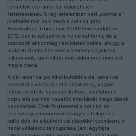
bármelyik dél-amerikai választáson
feltehetnének. A régi értelemben vett „normális”
jelöltekre már nem vevő a politikai piac
Amerikában. Trump már 2000-ben elindult, és
2012-ben is ezt szerette volna ezt tenni, de a
szavazók akkor még nem kértek belőle, ahogy a
woke-ból sem. Ezeknek a személyiségeknek,
stílusoknak, gondolatoknak akkor még nem volt
meg a piaca.
A dél-amerikai politikai kultúrát a dél-amerikai
szavazói elvárások határozzák meg, vagyis
létezik egyfajta szavazói kultúra, amelyben a
populista politikai vezetők által kínált megoldások
népszerűek. Ezek fő üzenetei a politikai és
gazdasági szuverenitás (vagyis a fellépés a
külfölddel és a külföldi vállalatokkal szemben), a
hazai vállalatok támogatása (ami egyfajta
oligarcharendszer irányába mutat), az egyéni