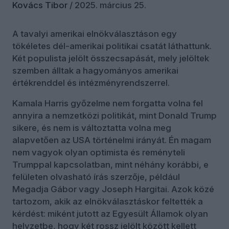
Kovács Tibor
/
2025. március 25.
A tavalyi amerikai elnökválasztáson egy
tökéletes dél-amerikai politikai csatát láthattunk.
Két populista jelölt összecsapását, mely jelöltek
szemben álltak a hagyományos amerikai
értékrenddel és intézményrendszerrel.
Kamala Harris győzelme nem forgatta volna fel
annyira a nemzetközi politikát, mint Donald Trump
sikere, és nem is változtatta volna meg
alapvetően az USA történelmi irányát. Én magam
nem vagyok olyan optimista és reményteli
Trumppal kapcsolatban, mint néhány korábbi, e
felületen olvasható írás szerzője, például
Megadja Gábor vagy Joseph Hargitai. Azok közé
tartozom, akik az elnökválasztáskor feltették a
kérdést: miként jutott az Egyesült Államok olyan
helyzetbe, hogy két rossz jelölt között kellett