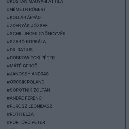
#KUSTÁN MAGYARI ATTILA
#NÉMETH RÓBERT
#KOLLÁR ÁRPÁD
#ZDENYÁK JÓZSEF
#SCHILLINGER GYÖNGYVÉR
#SZABÓ BORBÁLA
#DR. RATIUS
#DOBROWIECKI PÉTER
#MÁTÉ GERGŐ
#JÁNOSSY ANDRÁS
#ORCSIK ROLAND
#SOPOTNIK ZOLTÁN
#ANDRÉ FERENC
#PUROSZ LEONIDASZ
#RÓTH ELZA
#PORTÖRŐ PÉTER