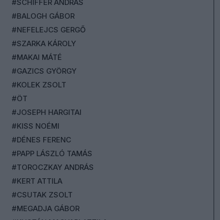
#SCHIFFER ANDRÁS
#BALOGH GÁBOR
#NEFELEJCS GERGŐ
#SZARKA KÁROLY
#MAKAI MÁTÉ
#GAZICS GYÖRGY
#KOLEK ZSOLT
#ÖT
#JOSEPH HARGITAI
#KISS NOÉMI
#DÉNES FERENC
#PAPP LÁSZLÓ TAMÁS
#TOROCZKAY ANDRÁS
#KERT ATTILA
#CSUTAK ZSOLT
#MEGADJA GÁBOR