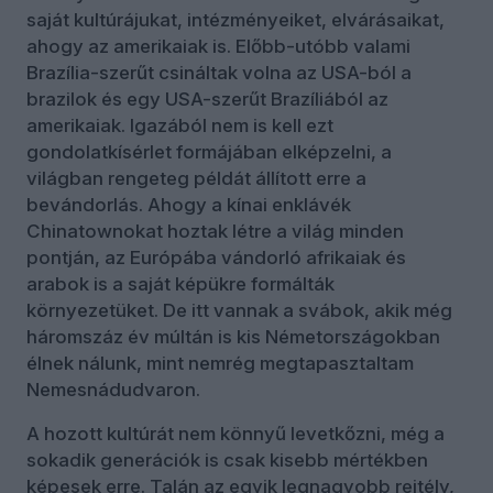
saját kultúrájukat, intézményeiket, elvárásaikat,
ahogy az amerikaiak is. Előbb-utóbb valami
Brazília-szerűt csináltak volna az USA-ból a
brazilok és egy USA-szerűt Brazíliából az
amerikaiak. Igazából nem is kell ezt
gondolatkísérlet formájában elképzelni, a
világban rengeteg példát állított erre a
bevándorlás. Ahogy a kínai enklávék
Chinatownokat hoztak létre a világ minden
pontján, az Európába vándorló afrikaiak és
arabok is a saját képükre formálták
környezetüket. De itt vannak a svábok, akik még
háromszáz év múltán is kis Németországokban
élnek nálunk, mint nemrég megtapasztaltam
Nemesnádudvaron.
A hozott kultúrát nem könnyű levetkőzni, még a
sokadik generációk is csak kisebb mértékben
képesek erre. Talán az egyik legnagyobb rejtély,