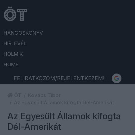
HANGOSKÖNYV
HÍRLEVÉL
HOLMIK
HOME
FELIRATKOZOM/BEJELENTKEZEM!
ÖT
Kovács Tibor
Az Egyesült Államok kifogta Dél-Amerikát
Az Egyesült Államok kifogta
Dél-Amerikát