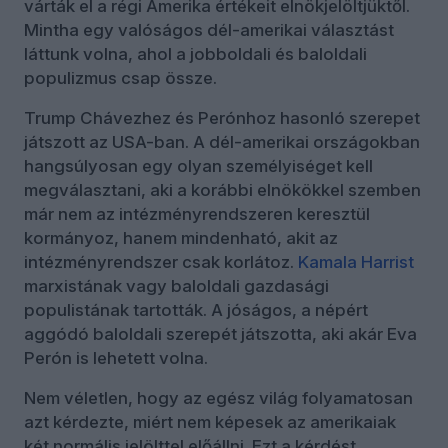
várták el a régi Amerika értékeit elnökjelöltjüktől.
Mintha egy valóságos dél-amerikai választást
láttunk volna, ahol a jobboldali és baloldali
populizmus csap össze.
Trump Chávezhez és Perónhoz hasonló szerepet
játszott az USA-ban. A dél-amerikai országokban
hangsúlyosan egy olyan személyiséget kell
megválasztani, aki a korábbi elnökökkel szemben
már nem az intézményrendszeren keresztül
kormányoz, hanem mindenható, akit az
intézményrendszer csak korlátoz.
Kamala Harrist
marxistának vagy baloldali gazdasági
populistának tartották. A jóságos, a népért
aggódó baloldali szerepét játszotta, aki akár Eva
Perón is lehetett volna.
Nem véletlen, hogy az egész világ folyamatosan
azt kérdezte, miért nem képesek az amerikaiak
két normális jelölttel előállni. Ezt a kérdést