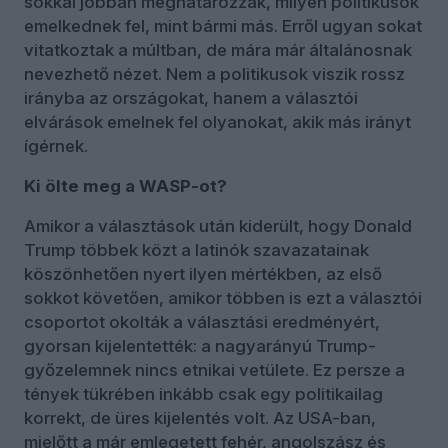
sokkal jobban meghatározzák, milyen politikusok
emelkednek fel, mint bármi más. Erről ugyan sokat
vitatkoztak a múltban, de mára már általánosnak
nevezhető nézet. Nem a politikusok viszik rossz
irányba az országokat, hanem a választói
elvárások emelnek fel olyanokat, akik más irányt
ígérnek.
Ki ölte meg a WASP-ot?
Amikor a választások után kiderült, hogy Donald
Trump többek közt a latinók szavazatainak
köszönhetően nyert ilyen mértékben, az első
sokkot követően, amikor többen is ezt a választói
csoportot okolták a választási eredményért,
gyorsan kijelentették: a nagyarányú Trump-
győzelemnek nincs etnikai vetülete. Ez persze a
tények tükrében inkább csak egy politikailag
korrekt, de üres kijelentés volt. Az USA-ban,
mielőtt a már emlegetett fehér, angolszász és