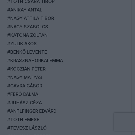
#TÓTH CSABA TIBOR
#ANIKAY ANTAL
#NAGY ATTILA TIBOR
#NAGY SZABOLCS
#KATONA ZOLTÁN
#ZULIK ÁKOS
#BENKŐ LEVENTE
#KRASZNAHORKAI EMMA
#KÓCZIÁN PÉTER
#NAGY MÁTYÁS
#GAVRA GÁBOR
#FERÓ DALMA
#JUHÁSZ GÉZA
#ANTLFINGER EDVÁRD
#TÓTH EMESE
#TEVESZ LÁSZLÓ