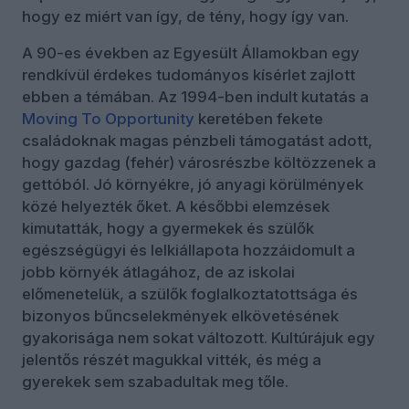
hogy ez miért van így, de tény, hogy így van.
A 90-es években az Egyesült Államokban egy
rendkívül érdekes tudományos kísérlet zajlott
ebben a témában. Az 1994-ben indult kutatás a
Moving To Opportunity
keretében fekete
családoknak magas pénzbeli támogatást adott,
hogy gazdag (fehér) városrészbe költözzenek a
gettóból. Jó környékre, jó anyagi körülmények
közé helyezték őket. A későbbi elemzések
kimutatták, hogy a gyermekek és szülők
egészségügyi és lelkiállapota hozzáidomult a
jobb környék átlagához, de az iskolai
előmenetelük, a szülők foglalkoztatottsága és
bizonyos bűncselekmények elkövetésének
gyakorisága nem sokat változott. Kultúrájuk egy
jelentős részét magukkal vitték, és még a
gyerekek sem szabadultak meg tőle.