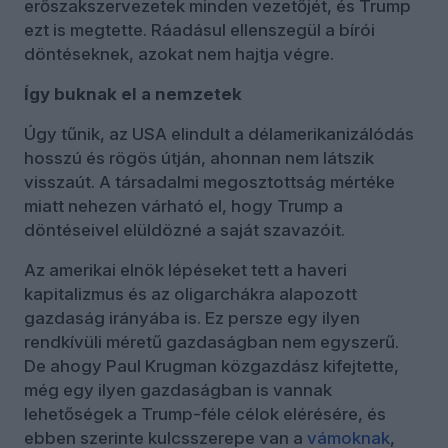
erőszakszervezetek minden vezetőjét, és Trump
ezt is megtette. Ráadásul ellenszegül a bírói
döntéseknek, azokat nem hajtja végre.
Így buknak el a nemzetek
Úgy tűnik, az USA elindult a délamerikanizálódás
hosszú és rögös útján, ahonnan nem látszik
visszaút. A társadalmi megosztottság mértéke
miatt nehezen várható el, hogy Trump a
döntéseivel elüldözné a saját szavazóit.
Az amerikai elnök lépéseket tett a haveri
kapitalizmus és az oligarchákra alapozott
gazdaság irányába is. Ez persze egy ilyen
rendkívüli méretű gazdaságban nem egyszerű.
De ahogy Paul Krugman közgazdász kifejtette,
még egy ilyen gazdaságban is vannak
lehetőségek a Trump-féle célok elérésére, és
ebben szerinte kulcsszerepe van a
vámoknak
,