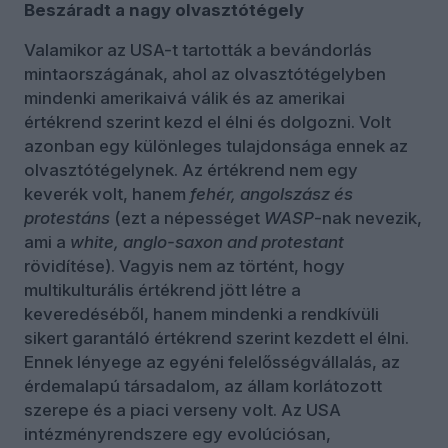
Beszáradt a nagy olvasztótégely
Valamikor az USA-t tartották a bevándorlás
mintaországának, ahol az olvasztótégelyben
mindenki amerikaivá válik és az amerikai
értékrend szerint kezd el élni és dolgozni. Volt
azonban egy különleges tulajdonsága ennek az
olvasztótégelynek. Az értékrend nem egy
keverék volt, hanem
fehér, angolszász
és
protestáns
(ezt a népességet
WASP
-nak nevezik,
ami a
white, anglo-saxon and protestant
rövidítése). Vagyis nem az történt, hogy
multikulturális értékrend jött létre a
keveredéséből, hanem mindenki a rendkívüli
sikert garantáló értékrend szerint kezdett el élni.
Ennek lényege az egyéni felelősségvállalás, az
érdemalapú társadalom, az állam korlátozott
szerepe és a piaci verseny volt. Az USA
intézményrendszere egy evolúciósan,