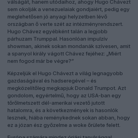
válságát, hanem utódaihoz, ahogy Hugo Chávezt
sem okolják a venezuelaiak gondjaiért, pedig egy
meglehetősen jó anyagi helyzetben lévő
országban ő verte szét az intézményrendszert.
Hugo Chávez egyébként talán a legjobb
párhuzam Trumppal. Hasonlóan impulzív
showman, akinek sokan mondanák szívesen, amit
a spanyol király vágott Chávez fejéhez: „Miért
nem fogod már be végre?”
Képzeljük el Hugo Chávezt a világ legnagyobb
gazdaságával és hadseregével – és
megközelítőleg megkapjuk Donald Trumpot. Azt
gondolom, egyértelmű, hogy az USA-ban egy
tőrőlmetszett dél-amerikai vezető jutott
hatalomra, és a következmények is hasonlók
lesznek, hiába reménykednek sokan abban, hogy
ez a józan ész győzelme a woke őrülete felett.
Európa számára mindez óriási tanulsággal