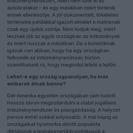
intézményrendszert, miért nem tűrik el az
autokratákat – és egy másikban miért történik
ennek ellenkezője. A jól dokumentált, tökéletes
történelmi példákkal igazolt elmélet a mátrixnak
csak egy újabb szintje. Nem tudjuk meg, miért
lesznek jók az egyik országban az intézmények
és miért rosszak a másikban. De a kutatóknak
igazuk van abban, hogy ha egy országban
felbomlik az intézményrendszer, bizton
számíthatunk rá, hogy megindul lefelé a lejtőn.
Lehet-e egy ország ugyanolyan, ha más
emberek élnek benne?
Dél-Amerika egyetlen országában sem tudott
hosszú távon megszilárdulni a stabil jogállami
intézményrendszer és piacgazdaság. A helyzet
persze ennél sokkal súlyosabb. A mai napig az
országaikat nyomorba döntő populista
diktátorok a legnépszerűbb politikusok a