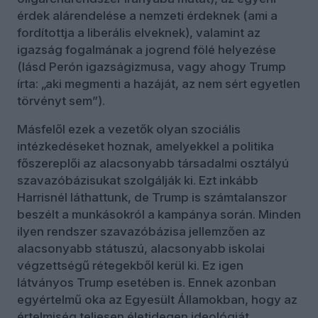
érdek alárendelése a nemzeti érdeknek (ami a
fordítottja a liberális elveknek), valamint az
igazság fogalmának a jogrend fölé helyezése
(lásd Perón igazságizmusa, vagy ahogy Trump
írta: „aki megmenti a hazáját, az nem sért egyetlen
törvényt sem”).
Másfelől ezek a vezetők olyan szociális
intézkedéseket hoznak, amelyekkel a politika
főszereplői az alacsonyabb társadalmi osztályú
szavazóbázisukat szolgálják ki. Ezt inkább
Harrisnél láthattunk, de Trump is számtalanszor
beszélt a munkásokról a kampánya során. Minden
ilyen rendszer szavazóbázisa jellemzően az
alacsonyabb státuszú, alacsonyabb iskolai
végzettségű rétegekből kerül ki. Ez igen
látványos Trump esetében is. Ennek azonban
egyértelmű oka az Egyesült Államokban, hogy az
értelmiség teljesen életidegen ideológiát,