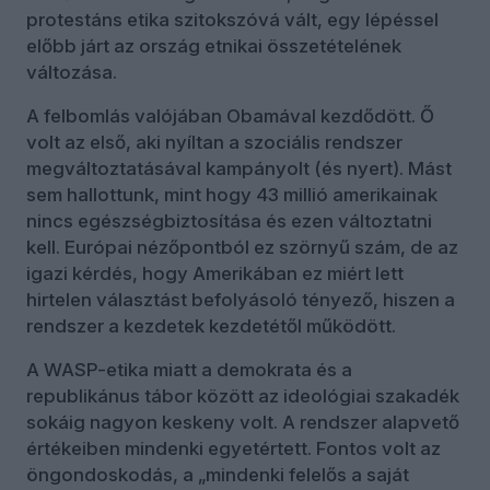
protestáns etika szitokszóvá vált, egy lépéssel
előbb járt az ország etnikai összetételének
változása.
A felbomlás valójában Obamával kezdődött. Ő
volt az első, aki nyíltan a szociális rendszer
megváltoztatásával kampányolt (és nyert). Mást
sem hallottunk, mint hogy 43 millió amerikainak
nincs egészségbiztosítása és ezen változtatni
kell. Európai nézőpontból ez szörnyű szám, de az
igazi kérdés, hogy Amerikában ez miért lett
hirtelen választást befolyásoló tényező, hiszen a
rendszer a kezdetek kezdetétől működött.
A WASP-etika miatt a demokrata és a
republikánus tábor között az ideológiai szakadék
sokáig nagyon keskeny volt. A rendszer alapvető
értékeiben mindenki egyetértett. Fontos volt az
öngondoskodás, a „mindenki felelős a saját