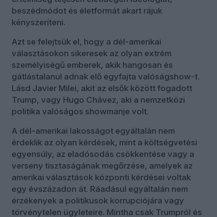
beszédmódot és életformát akart rájuk
kényszeríteni.
Azt se felejtsük el, hogy a dél-amerikai
választásokon sikeresek az olyan extrém
személyiségű emberek, akik hangosan és
gátlástalanul adnak elő egyfajta valóságshow-t.
Lásd Javier Milei, akit az elsők között fogadott
Trump, vagy Hugo Chávez, aki a nemzetközi
politika valóságos showmanje volt.
A dél-amerikai lakosságot egyáltalán nem
érdeklik az olyan kérdések, mint a költségvetési
egyensúly, az eladósodás csökkentése vagy a
verseny tisztaságának megőrzése, amelyek az
amerikai választások központi kérdései voltak
egy évszázadon át. Ráadásul egyáltalán nem
érzékenyek a politikusok korrupciójára vagy
törvénytelen ügyleteire. Mintha csak Trumpról és