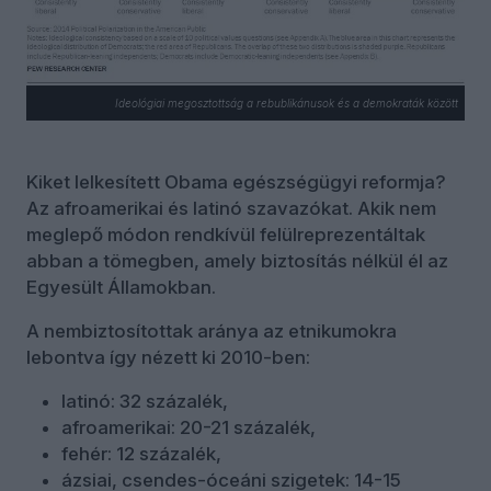
Ideológiai megosztottság a rebublikánusok és a demokraták között
Kiket lelkesített Obama egészségügyi reformja?
Az afroamerikai és latinó szavazókat. Akik nem
meglepő módon rendkívül felülreprezentáltak
abban a tömegben, amely biztosítás nélkül él az
Egyesült Államokban.
A nembiztosítottak aránya az etnikumokra
lebontva így nézett ki 2010-ben:
latinó: 32 százalék,
afroamerikai: 20-21 százalék,
fehér: 12 százalék,
ázsiai, csendes-óceáni szigetek: 14-15