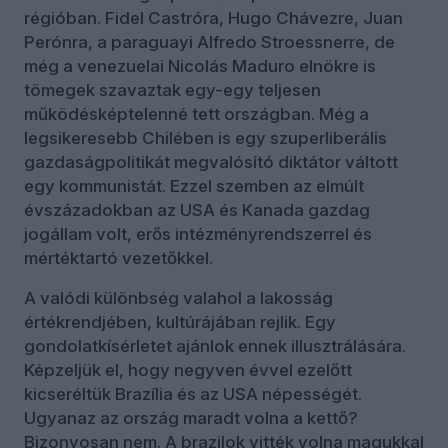
régióban. Fidel Castróra, Hugo Chávezre, Juan
Perónra, a paraguayi Alfredo Stroessnerre, de
még a venezuelai Nicolás Maduro elnökre is
tömegek szavaztak egy-egy teljesen
működésképtelenné tett országban. Még a
legsikeresebb Chilében is egy szuperliberális
gazdaságpolitikát megvalósító diktátor váltott
egy kommunistát. Ezzel szemben az elmúlt
évszázadokban az USA és Kanada gazdag
jogállam volt, erős intézményrendszerrel és
mértéktartó vezetőkkel.
A valódi különbség valahol a lakosság
értékrendjében, kultúrájában rejlik. Egy
gondolatkísérletet ajánlok ennek illusztrálására.
Képzeljük el, hogy negyven évvel ezelőtt
kicseréltük Brazília és az USA népességét.
Ugyanaz az ország maradt volna a kettő?
Bizonyosan nem. A brazilok vitték volna magukkal