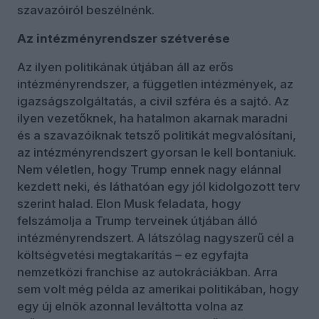
szavazóiról beszélnénk.
Az intézményrendszer szétverése
Az ilyen politikának útjában áll az erős
intézményrendszer, a független intézmények, az
igazságszolgáltatás, a civil szféra és a sajtó. Az
ilyen vezetőknek, ha hatalmon akarnak maradni
és a szavazóiknak tetsző politikát megvalósítani,
az intézményrendszert gyorsan le kell bontaniuk.
Nem véletlen, hogy Trump ennek nagy elánnal
kezdett neki, és láthatóan egy jól kidolgozott terv
szerint halad. Elon Musk feladata, hogy
felszámolja a Trump terveinek útjában álló
intézményrendszert. A látszólag nagyszerű cél a
költségvetési megtakarítás – ez egyfajta
nemzetközi franchise az autokráciákban. Arra
sem volt még példa az amerikai politikában, hogy
egy új elnök azonnal leváltotta volna az