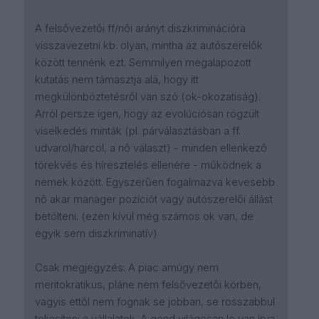
A felsővezetői ff/női arányt diszkriminációra
visszavezetni kb. olyan, mintha az autószerelők
között tennénk ezt. Semmilyen megalapozott
kutatás nem támasztja alá, hogy itt
megkülönböztetésről van szó (ok-okozatiság).
Arról persze igen, hogy az evolúciósan rögzült
viselkedés minták (pl. párválasztásban a ff.
udvarol/harcol, a nő választ) - minden ellenkező
törekvés és híresztelés ellenére - működnek a
nemek között. Egyszerűen fogalmazva kevesebb
nő akar manager pozíciót vagy autószerelői állást
betölteni. (ezen kívül még számos ok van, de
egyik sem diszkriminatív)
Csak megjegyzés: A piac amúgy nem
meritokratikus, pláne nem felsővezetői körben,
vagyis ettől nem fognak se jobban, se rosszabbul
teljesíteni a vállalatok. A gond világosan le van írva