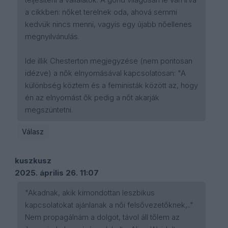
a cikkben: nőket terelnek oda, ahová semmi
kedvük nincs menni, vagyis egy újabb nőellenes
megnyilvánulás.
Ide illik Chesterton megjegyzése (nem pontosan
idézve) a nők elnyomásával kapcsolatosan: "A
különbség köztem és a feministák között az, hogy
én az elnyomást ők pedig a nőt akarják
megszüntetni.
Válasz
kuszkusz
2025. április 26. 11:07
"Akadnak, akik kimondottan leszbikus
kapcsolatokat ajánlanak a női felsővezetőknek,.."
Nem propagálnám a dolgot, távol áll tőlem az