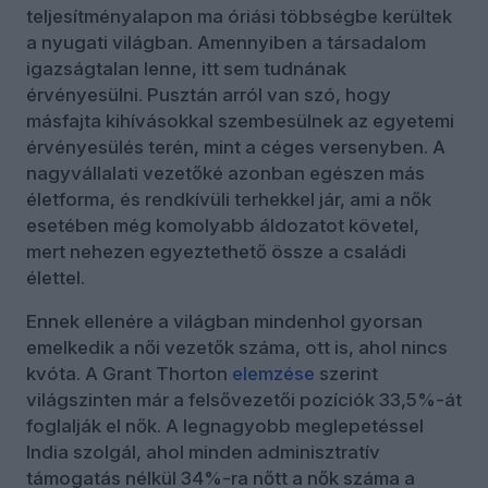
teljesítményalapon ma óriási többségbe kerültek
a nyugati világban. Amennyiben a társadalom
igazságtalan lenne, itt sem tudnának
érvényesülni. Pusztán arról van szó, hogy
másfajta kihívásokkal szembesülnek az egyetemi
érvényesülés terén, mint a céges versenyben. A
nagyvállalati vezetőké azonban egészen más
életforma, és rendkívüli terhekkel jár, ami a nők
esetében még komolyabb áldozatot követel,
mert nehezen egyeztethető össze a családi
élettel.
Ennek ellenére a világban mindenhol gyorsan
emelkedik a női vezetők száma, ott is, ahol nincs
kvóta. A Grant Thorton
elemzése
szerint
világszinten már a felsővezetői pozíciók 33,5%-át
foglalják el nők. A legnagyobb meglepetéssel
India szolgál, ahol minden adminisztratív
támogatás nélkül 34%-ra nőtt a nők száma a