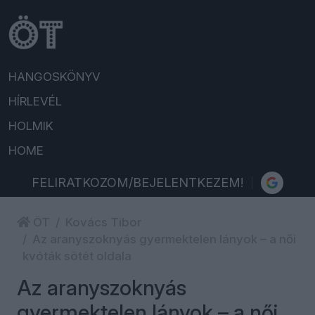
HANGOSKÖNYV
HÍRLEVÉL
HOLMIK
HOME
FELIRATKOZOM/BEJELENTKEZEM!
ÖT
Kovács Tibor
Az aranyszoknyás gyermektelen lányok – a női
kvóták sötét oldala
Az aranyszoknyás
gyermektelen lányok – a női