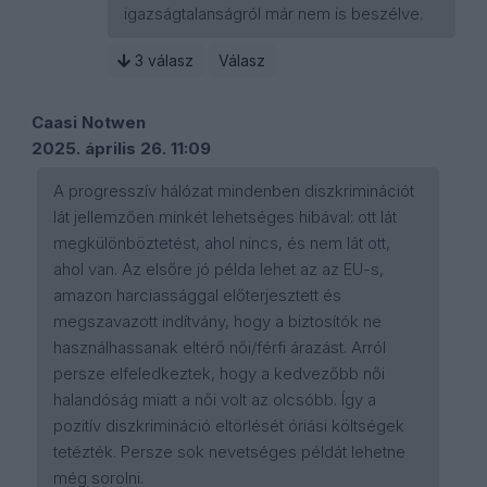
igazságtalanságról már nem is beszélve.
3
válasz
Válasz
Caasi Notwen
2025. április 26. 11:09
A progresszív hálózat mindenben diszkriminációt
lát jellemzően minkét lehetséges hibával: ott lát
megkülönböztetést, ahol nincs, és nem lát ott,
ahol van. Az elsőre jó példa lehet az az EU-s,
amazon harciassággal előterjesztett és
megszavazott indítvány, hogy a biztosítók ne
használhassanak eltérő női/férfi árazást. Arról
persze elfeledkeztek, hogy a kedvezőbb női
halandóság miatt a női volt az olcsóbb. Így a
pozitív diszkrimináció eltörlését óriási költségek
tetézték. Persze sok nevetséges példát lehetne
még sorolni.