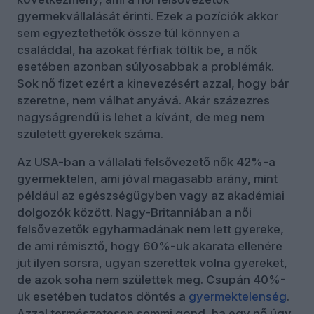
gyermekvállalását érinti. Ezek a pozíciók akkor
sem egyeztethetők össze túl könnyen a
családdal, ha azokat férfiak töltik be, a nők
esetében azonban súlyosabbak a problémák.
Sok nő fizet ezért a kinevezésért azzal, hogy bár
szeretne, nem válhat anyává. Akár százezres
nagyságrendű is lehet a kívánt, de meg nem
született gyerekek száma.
Az USA-ban a vállalati felsővezető nők 42%-a
gyermektelen, ami jóval magasabb arány, mint
például az egészségügyben vagy az akadémiai
dolgozók között. Nagy-Britanniában a női
felsővezetők egyharmadának nem lett gyereke,
de ami rémisztő, hogy 60%-uk akarata ellenére
jut ilyen sorsra, ugyan szerettek volna gyereket,
de azok soha nem születtek meg. Csupán 40%-
uk esetében tudatos döntés a
gyermektelenség
.
Azzal természetesen semmi gond, ha egy nő úgy