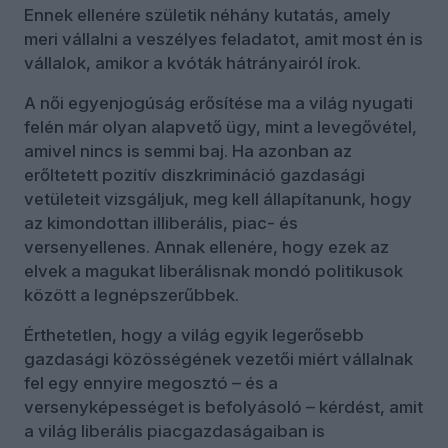
Ennek ellenére születik néhány kutatás, amely
meri vállalni a veszélyes feladatot, amit most én is
vállalok, amikor a kvóták hátrányairól írok.
A női egyenjogúság erősítése ma a világ nyugati
felén már olyan alapvető ügy, mint a levegővétel,
amivel nincs is semmi baj. Ha azonban az
erőltetett pozitív diszkrimináció gazdasági
vetületeit vizsgáljuk, meg kell állapítanunk, hogy
az kimondottan illiberális, piac- és
versenyellenes. Annak ellenére, hogy ezek az
elvek a magukat liberálisnak mondó politikusok
között a legnépszerűbbek.
Érthetetlen, hogy a világ egyik legerősebb
gazdasági közösségének vezetői miért vállalnak
fel egy ennyire megosztó – és a
versenyképességet is befolyásoló – kérdést, amit
a világ liberális piacgazdaságaiban is