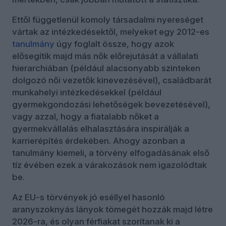
Ettől függetlenül komoly társadalmi nyereséget
vártak az intézkedésektől, melyeket egy 2012-es
tanulmány
úgy foglalt össze, hogy azok
elősegítik majd más nők előrejutását a vállalati
hierarchiában (például alacsonyabb szinteken
dolgozó női vezetők kinevezésével), családbarát
munkahelyi intézkedésekkel (például
gyermekgondozási lehetőségek bevezetésével),
vagy azzal, hogy a fiatalabb nőket a
gyermekvállalás elhalasztására inspirálják a
karrierépítés érdekében. Ahogy azonban a
tanulmány kiemeli, a törvény elfogadásának első
tíz évében ezek a várakozások nem igazolódtak
be.
Az EU-s törvények jó eséllyel hasonló
aranyszoknyás lányok tömegét hozzák majd létre
2026-ra, és olyan férfiakat szorítanak ki a