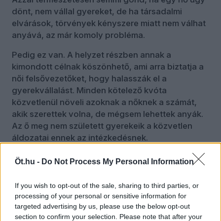
dönt, nem vállal gyereket, de ha társadalmi
elvárások, törvények kényszere miatt nem válhat
anyává, az már komoly probléma.
Pedig ez van. A helyzet részben annak a
kimondott célnak köszönhető, ami arra biztatja a
női felsővezetőket, hogy halasszák el a
gyerekvállalást. Minden kötelező kvóta
közvetlenül növeli azoknak a nőknek a számát,
akik szerettek volna, de mégsem lehettek anyák.
Az ő meg nem született gyerekeik a közvetlen
áldozatai ennek az intézkedésnek.
Van azonban még ennél is rosszabb
Öt.hu -
Do Not Process My Personal Information
iránymutatás. Akadnak, akik kimondottan
leszbikus kapcsolatokat ajánlanak a női
If you wish to opt-out of the sale, sharing to third parties, or
felsővezetőknek, mert szerintük egy férfi partner
processing of your personal or sensitive information for
könnyen a karrier útjába állhat.
targeted advertising by us, please use the below opt-out
section to confirm your selection. Please note that after your