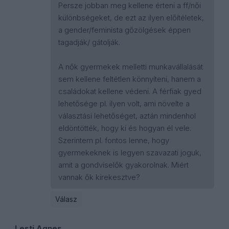
Persze jobban meg kellene érteni a ff/női
különbségeket, de ezt az ilyen előítéletek,
a gender/feminista gőzölgések éppen
tagadják/ gátolják.
A nők gyermekek melletti munkavállalását
sem kellene feltétlen könnyíteni, hanem a
családokat kellene védeni. A férfiak gyed
lehetősége pl. ilyen volt, ami növelte a
választási lehetőséget, aztán mindenhol
eldöntötték, hogy ki és hogyan él vele.
Szerintem pl. fontos lenne, hogy
gyermekeknek is legyen szavazati joguk,
amit a gondviselők gyakorolnak. Miért
vannak ők kirekesztve?
Válasz
Lesti Agnes