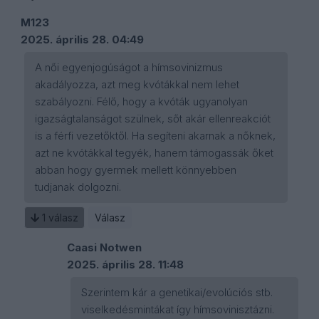
M123
2025. április 28. 04:49
A női egyenjogúságot a hímsovinizmus
akadályozza, azt meg kvótákkal nem lehet
szabályozni. Félő, hogy a kvóták ugyanolyan
igazságtalanságot szülnek, sőt akár ellenreakciót
is a férfi vezetőktől. Ha segíteni akarnak a nőknek,
azt ne kvótákkal tegyék, hanem támogassák őket
abban hogy gyermek mellett könnyebben
tudjanak dolgozni.
1
válasz
Válasz
Caasi Notwen
2025. április 28. 11:48
Szerintem kár a genetikai/evolúciós stb.
viselkedésmintákat így hímsovinisztázni.