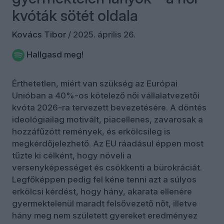
kvóták sötét oldala
Kovács Tibor
/
2025. április 26.
Hallgasd meg!
Érthetetlen, miért van szükség az Európai
Unióban a 40%-os kötelező női vállalatvezetői
kvóta 2026-ra tervezett bevezetésére. A döntés
ideológiailag motivált, piacellenes, zavarosak a
hozzáfűzött remények, és erkölcsileg is
megkérdőjelezhető. Az EU ráadásul éppen most
tűzte ki célként, hogy növeli a
versenyképességet és csökkenti a bürokráciát.
Legfőképpen pedig fel kéne tenni azt a súlyos
erkölcsi kérdést, hogy hány, akarata ellenére
gyermektelenül maradt felsővezető nőt, illetve
hány meg nem született gyereket eredményez