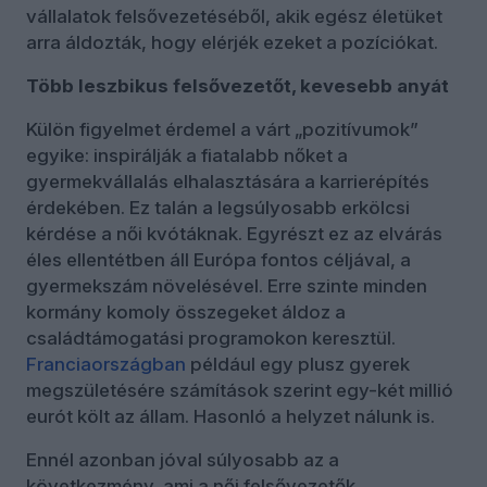
vállalatok felsővezetéséből, akik egész életüket
arra áldozták, hogy elérjék ezeket a pozíciókat.
Több leszbikus felsővezetőt, kevesebb anyát
Külön figyelmet érdemel a várt „pozitívumok”
egyike: inspirálják a fiatalabb nőket a
gyermekvállalás elhalasztására a karrierépítés
érdekében. Ez talán a legsúlyosabb erkölcsi
kérdése a női kvótáknak. Egyrészt ez az elvárás
éles ellentétben áll Európa fontos céljával, a
gyermekszám növelésével. Erre szinte minden
kormány komoly összegeket áldoz a
családtámogatási programokon keresztül.
Franciaországban
például egy plusz gyerek
megszületésére számítások szerint egy-két millió
eurót költ az állam. Hasonló a helyzet nálunk is.
Ennél azonban jóval súlyosabb az a
következmény, ami a női felsővezetők