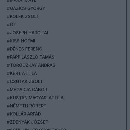
#MAKAI MÁTÉ
#GAZICS GYÖRGY
#KOLEK ZSOLT
#ÖT
#JOSEPH HARGITAI
#KISS NOÉMI
#DÉNES FERENC
#PAPP LÁSZLÓ TAMÁS
#TOROCZKAY ANDRÁS
#KERT ATTILA
#CSUTAK ZSOLT
#MEGADJA GÁBOR
#KUSTÁN MAGYARI ATTILA
#NÉMETH RÓBERT
#KOLLÁR ÁRPÁD
#ZDENYÁK JÓZSEF