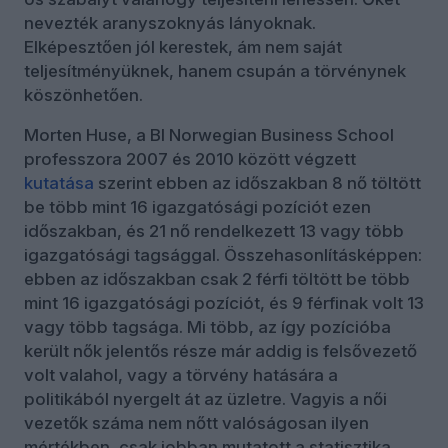
nevezték aranyszoknyás lányoknak.
Elképesztően jól kerestek, ám nem saját
teljesítményüknek, hanem csupán a törvénynek
köszönhetően.
Morten Huse, a BI Norwegian Business School
professzora 2007 és 2010 között végzett
kutatása
szerint ebben az időszakban 8 nő töltött
be több mint 16 igazgatósági pozíciót ezen
időszakban, és​ 21 nő rendelkezett 13 vagy több
igazgatósági tagsággal.​ Összehasonlításképpen:
ebben az időszakban csak 2 férfi töltött be több
mint 16 igazgatósági pozíciót, és 9 férfinak volt 13
vagy több tagsága. Mi több, az így pozícióba
került nők jelentős része már addig is felsővezető
volt valahol, vagy a törvény hatására a
politikából nyergelt át az üzletre. Vagyis a női
vezetők száma nem nőtt valóságosan ilyen
mértékben, csak jobban mutatott a statisztika.