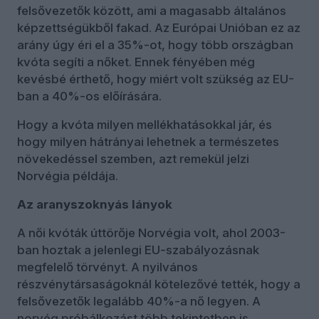
felsővezetők között, ami a magasabb általános
képzettségükből fakad. Az Európai Unióban ez az
arány úgy éri el a 35%-ot, hogy több országban
kvóta segíti a nőket. Ennek fényében még
kevésbé érthető, hogy miért volt szükség az EU-
ban a 40%-os előírására.
Hogy a kvóta milyen mellékhatásokkal jár, és
hogy milyen hátrányai lehetnek a természetes
növekedéssel szemben, azt remekül jelzi
Norvégia példája.
Az aranyszoknyás lányok
A női kvóták úttörője Norvégia volt, ahol 2003-
ban hoztak a jelenlegi EU-szabályozásnak
megfelelő törvényt. A nyilvános
részvénytársaságoknál kötelezővé tették, hogy a
felsővezetők legalább 40%-a nő legyen. A
norvég próbálkozást több tekintetben is