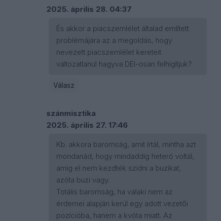
2025. április 28. 04:37
És akkor a piacszemlélet általad említett
problémájára az a megoldás, hogy
nevezett piacszemlélet kereteit
változatlanul hagyva DEI-osan felhígítjuk?
Válasz
szánmisztika
2025. április 27. 17:46
Kb. akkora baromság, amit írtál, mintha azt
mondanád, hogy mindaddig heteró voltál,
amíg el nem kezdték szidni a buzikat,
azóta buzi vagy.
Totális baromság, ha valaki nem az
érdemei alapján kerül egy adott vezetői
pozícióba, hanem a kvóta miatt. Az