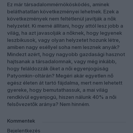
Ez már társadalommérnökösködés, aminek
beláthatatlan következményei lehetnek. Ezek a
következmények nem feltétlenül javítják a nők
helyzetét. Ki merné állítani, hogy attól lesz jobb a
világ, ha azt javasolják a nőknek, hogy legyenek
leszbikusok, vagy olyan helyzetet hozunk létre,
amiben nagy eséllyel soha nem lesznek anyák?
Mindezt azért, hogy nagyobb gazdasági hasznot
hajtsanak a társadalomnak, vagy még inkább,
hogy feláldozzák őket a női egyenjogúság
Patyomkin-oltárán? Megéri akár egyetlen nő
egész életen át tartó fájdalma, mert nem lehetett
gyereke, hogy bemutathassuk, a mai világ
rendkívül egyenjogú, hiszen nálunk 40% a női
felsővezetők aránya? Nem hinném.
Kommentek
Bejelentkezés