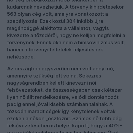
kudarcnak nevezhetjük. A törvény kihirdetésekor
563 olyan cég volt, amelyre vonatkozott a
szabályozás. Ezek közül 384 inkább újra
magáncéggé alakította a vállalatot, vagyis
kivezette a tőzsdéről, hogy ne kelljen megfelelni a
törvénynek. Ennek oka nem a hímsovinizmus volt,
hanem a törvényi feltételek teljesítésnek
nehézsége.
Az országban egyszerűen nem volt annyi nő,
amennyire szükség lett volna. Sokezres
nagyságrendben kellett kinevezni női
felsővezetőket, de összességében csak kétezer
ilyen nő állt rendelkezésre, valódi döntéshozót
pedig ennél jóval kisebb számban találtak. A
tőzsdén maradt cégek így kénytelenek voltak
ezeken a nőkön „osztozni”. Számos nő több cég
felsővezetésében is helyet kapott, hogy a 40%-
os szabályt valahogy teljesíteni lehessen. Őket