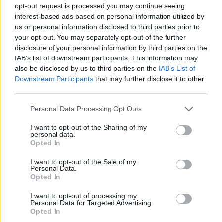
Sheryl Sandberg, a Facebook (Meta) korábbi
opt-out request is processed you may continue seeing
operatív igazgatója, aki az egyik legnagyobb
interest-based ads based on personal information utilized by
hatású női felsővezető volt a világon, nyilvános
us or personal information disclosed to third parties prior to
your opt-out. You may separately opt-out of the further
előadásaiban sokszor ajánlotta ezt. Ahogy
disclosure of your personal information by third parties on the
mondta „a karrierrel kapcsolatos legfontosabb
IAB’s list of downstream participants. This information may
döntés, amit egy nő meghoz, hogy kivel
also be disclosed by us to third parties on the
IAB’s List of
házasodik”. Amihez időnként hozzátette: „Ha
Downstream Participants
that may further disclose it to other
képes vagy leszbikusnak lenni, mindenképp nőt
third parties.
válassz”
(Hanna Rosin: The End of Men – And the
Personal Data Processing Opt Outs
Rise of Women).
I want to opt-out of the Sharing of my
Azt hiszem, ezt nem nagyon kell magyarázni.
personal data.
Létezhet-e olyan vállalható társadalmi cél,
Opted In
aminek az üdvéért arra kell biztatni a nőket, hogy
I want to opt-out of the Sale of my
legyenek leszbikusok, vagy akaratuk ellenére
Personal Data.
Opted In
maradjanak gyerektelenek. Mert ez már egészen
más, mint a női egyenjogúság elfogadása: itt
I want to opt-out of processing my
súlyos áldozatokat követelnek a nőktől, azért,
Personal Data for Targeted Advertising.
Opted In
hogy egy ideológia cél teljesüljön.