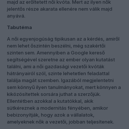
majd az erőltetett női kvóta. Mert az ilyen nők
jelentős része akarata ellenére nem válik majd
anyává.
Tabutéma
A női egyenjogúság tipikusan az a kérdés, amiről
nem lehet őszintén beszélni, még szakértői
szinten sem. Amennyiben a Google kereső
segítségével szeretne az ember olyan kutatást
találni, ami a női gazdasági vezetői kvóták
hátrányairól szól, szinte lehetetlen feladattal
találja magát szemben. Igazából megjelentetni
sem könnyű ilyen tanulmányokat, mert könnyen a
kiközösítettek sorsára juthat a szerzőjük.
Ellentétben azokkal a kutatókkal, akik
sütkéreznek a modernitás fényében, amikor
bebizonyítják, hogy azok a vállalatok,
amelyeknek nők a vezetői, jobban teljesítenek.