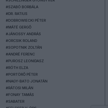
#SCHILLINGER GYÖNGYVÉR
#SZABÓ BORBÁLA
#DR. RATIUS
#DOBROWIECKI PÉTER
#MÁTÉ GERGŐ
#JÁNOSSY ANDRÁS
#ORCSIK ROLAND
#SOPOTNIK ZOLTÁN
#ANDRÉ FERENC
#PUROSZ LEONIDASZ
#RÓTH ELZA
#PORTÖRŐ PÉTER
#NAGY-BATO JONATÁN
#RÁTOSI MILÁN
#FONAY TAMÁS
#SABATER