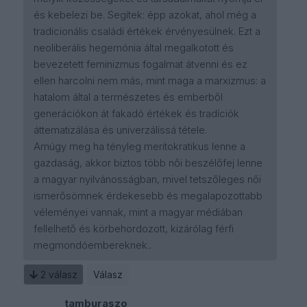
és kebelezi be. Segítek: épp azokat, ahol még a
tradicionális családi értékek érvényesülnek. Ezt a
neoliberális hegemónia által megalkotott és
bevezetett feminizmus fogalmat átvenni és ez
ellen harcolni nem más, mint maga a marxizmus: a
hatalom által a természetes és emberből
generációkon át fakadó értékek és tradíciók
áttematizálása és univerzálissá tétele.
Amúgy meg ha tényleg meritokratikus lenne a
gazdaság, akkor biztos több női beszélőfej lenne
a magyar nyilvánosságban, mivel tetszőleges női
ismerősömnek érdekesebb és megalapozottabb
véleményei vannak, mint a magyar médiában
fellelhető és körbehordozott, kizárólag férfi
megmondóembereknek..
2
válasz
Válasz
tamburaszo