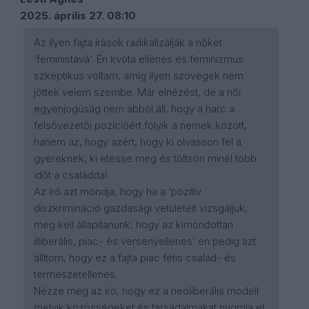
2025. április 27. 08:10
Az ilyen fajta írások radikalizálják a nőket
‘feministává’. Én kvóta ellenes és feminizmus
szkeptikus voltam, amíg ilyen szövegek nem
jöttek velem szembe. Már elnézést, de a női
egyenjogúság nem abból áll, hogy a harc a
felsővezetői pozícióért folyik a nemek között,
hanem az, hogy azért, hogy ki olvasson fel a
gyereknek, ki etesse meg és töltsön minél több
időt a családdal.
Az író azt mondja, hogy ha a ‘pozitív
diszkrimináció gazdasági vetületeit vizsgáljuk,
meg kell állapítanunk, hogy az kimondottan
illiberális, piac- és versenyellenes’ én pedig azt
állítom, hogy ez a fajta piac fétis család- és
természetellenes.
Nézze meg az író, hogy ez a neoliberális modell
melyik közösségeket és társadalmakat nyomja el