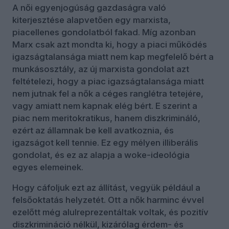
A női egyenjogúság gazdaságra való
kiterjesztése alapvetően egy marxista,
piacellenes gondolatból fakad. Míg azonban
Marx csak azt mondta ki, hogy a piaci működés
igazságtalansága miatt nem kap megfelelő bért a
munkásosztály, az új marxista gondolat azt
feltételezi, hogy a piac igazságtalansága miatt
nem jutnak fel a nők a céges ranglétra tetejére,
vagy amiatt nem kapnak elég bért. E szerint a
piac nem meritokratikus, hanem diszkrimináló,
ezért az államnak be kell avatkoznia, és
igazságot kell tennie. Ez egy mélyen illiberális
gondolat, és ez az alapja a woke-ideológia
egyes elemeinek.
Hogy cáfoljuk ezt az állítást, vegyük például a
felsőoktatás helyzetét. Ott a nők harminc évvel
ezelőtt még alulreprezentáltak voltak, és pozitív
diszkrimináció nélkül, kizárólag érdem- és