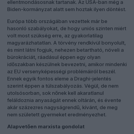
ellentmondásosnak tartanak. Az USA-ban még a
Biden-kormányzat alatt sem hoztak ilyen döntést.
Európa több országában vezettek már be
hasonló szabályokat, de hogy uniós szinten miért
volt most szükség erre, az gyakorlatilag
magyarázhatatlan. A törvény rendkívül bonyolult,
és mint látni fogjuk, nehezen betartható, növeli a
bürokráciát, ráadásul éppen egy olyan
időszakban készülnek bevezetni, amikor mindenki
az EU versenyképességi problémáiról beszél.
Ennek egyik fontos eleme a Draghi-jelentés
szerint éppen a túlszabályozás. Végül, de nem
utolsósorban, sok nőnek kell akaratlanul
feláldoznia anyaságát ennek oltárán, és évente
akár százezres nagyságrendű, kívánt, de meg
nem született gyermeket eredményezhet.
Alapvetően marxista gondolat