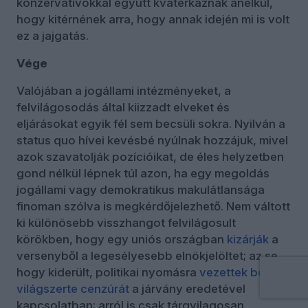
konzervatívokkal együtt kvaterkáznak anélkül,
hogy kitérnének arra, hogy annak idején mi is volt
ez a jajgatás.
Vége
Valójában a jogállami intézményeket, a
felvilágosodás által kiizzadt elveket és
eljárásokat egyik fél sem becsüli sokra. Nyilván a
status quo hívei kevésbé nyúlnak hozzájuk, mivel
azok szavatolják pozícióikat, de éles helyzetben
gond nélkül lépnek túl azon, ha egy megoldás
jogállami vagy demokratikus makulátlansága
finoman szólva is megkérdőjelezhető. Nem váltott
ki különösebb visszhangot felvilágosult
körökben, hogy egy uniós országban
kizárják
a
versenyből a legesélyesebb elnökjelöltet; az se,
hogy kiderült, politikai nyomásra
vezettek be
világszerte cenzúrát
a járvány eredetével
kapcsolatban; arról is csak tárgyilagosan