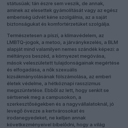
státusúak; tán észre sem veszik, de annak,
aminek az elesettek gyámolítását vagy az egész
emberiség üdvét kéne szolgálnia, az a saját
biztonságukat és komfortérzetüket szolgálja.
Természetesen a píszí, a klímavédelem, az
LMBTQ-jogok, a metoo, a járványkezelés, a BLM
alapját mind valamilyen nemes szándék képezi: a
méltányos beszéd, a környezet megóvása,
mások veleszületett tulajdonságainak megértése
és elfogadása, a nők szexuális
kizsákmányolásának fölszámolása, az emberi
életek védelme, a hétköznapi rasszizmus
megszüntetése. Ebből az lett, hogy senkit se
sértsenek meg a campusokon, a
szerkesztőségekben és a nagyvállalatoknál, jó
levegő övezze a kertvárosokat és
irodanegyedeket, ne kelljen annak
következményeivel bíbelődni, hogy a világ