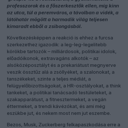
professzorok és a főszerkesztők ellen, míg kinn
az utca, túl a peremváros, a távolban a vidék, a
látóhatár mögött a harmadik világ teljesen
kimaradt ebből a zsibongásból.
Következésképpen a reakció is ehhez a furcsa
szerkezethez igazodik: a leg-leg-legelitebb
körökbe tartozók – milliárdosok, politikai idolok,
előadóikonok, extravagáns alkotók – az
alsóközéposztályt és a prekariátust megnyerve
veszik össztűz alá a zsöllyéket, a szalonokat, a
tanszékeket, szinte a teljes médiát, a
felügyelőbizottságokat, a HR-osztályokat, a think
tankeket, a politikai tanácsadó testületeket, a
szakapparátust, a fitnesztermeket, a vegán
éttermeket, a trendi kávézókat, és ami még
eszükbe jut, és nekem most nem jut eszembe.
Bezos, Musk, Zuckerberg felkapaszkodása erre a