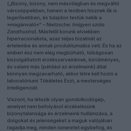
(„Bizony, bizony, nem másvilágban és megváltó
vércsöppekben, hanem a testben hisznek ők is
legerősebben, és tulajdon testük nekik a
»magánvaló«” – Nietzsche:
Imígyen szóla
Zarathustra
). Másfelől korunk elviekben
hiperracionalista, azaz teljes bizalmát az
értelembe és annak produktumaiba veti. És ha az
emberi ész nem elég megbízható, túlságosan
kiszolgáltatott érzékszerveinknek, körülményes,
és valami más (például az érzelmeink) által
könnyen megzavarható, akkor létre kell hozni a
laboratóriumi Tökéletes Észt, a mesterséges
intelligenciát.
Viszont, ha létezik olyan gondolkodógép,
amelyet nem befolyásol érzékelésünk
bizonytalansága és érzelmeink hullámzása, a
dolgokat és jelenségeket a maguk valójában
ragadja meg, minden ismeretet egybefog, és