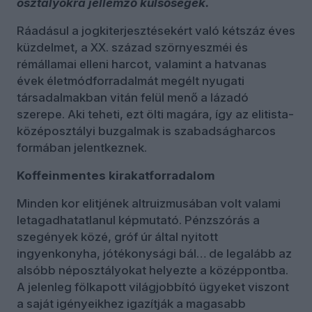
osztályokra jellemző külsőségek.
Ráadásul a jogkiterjesztésekért való kétszáz éves
küzdelmet, a XX. század szörnyeszméi és
rémállamai elleni harcot, valamint a hatvanas
évek életmódforradalmát megélt nyugati
társadalmakban vitán felül menő a lázadó
szerepe. Aki teheti, ezt ölti magára, így az elitista-
középosztályi buzgalmak is szabadságharcos
formában jelentkeznek.
Koffeinmentes kirakatforradalom
Minden kor elitjének altruizmusában volt valami
letagadhatatlanul képmutató. Pénzszórás a
szegények közé, gróf úr által nyitott
ingyenkonyha, jótékonysági bál… de legalább az
alsóbb néposztályokat helyezte a középpontba.
A jelenleg fölkapott világjobbító ügyeket viszont
a saját igényeikhez igazítják a magasabb