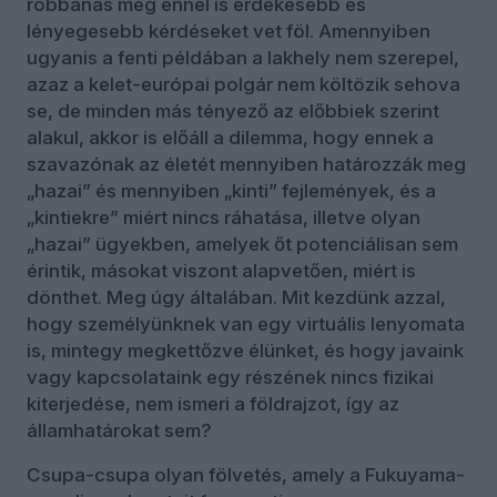
robbanás még ennél is érdekesebb és
lényegesebb kérdéseket vet föl. Amennyiben
ugyanis a fenti példában a lakhely nem szerepel,
azaz a kelet-európai polgár nem költözik sehova
se, de minden más tényező az előbbiek szerint
alakul, akkor is előáll a dilemma, hogy ennek a
szavazónak az életét mennyiben határozzák meg
„hazai” és mennyiben „kinti” fejlemények, és a
„kintiekre” miért nincs ráhatása, illetve olyan
„hazai” ügyekben, amelyek őt potenciálisan sem
érintik, másokat viszont alapvetően, miért is
dönthet. Meg úgy általában. Mit kezdünk azzal,
hogy személyünknek van egy virtuális lenyomata
is, mintegy megkettőzve élünket, és hogy javaink
vagy kapcsolataink egy részének nincs fizikai
kiterjedése, nem ismeri a földrajzot, így az
államhatárokat sem?
Csupa-csupa olyan fölvetés, amely a Fukuyama-