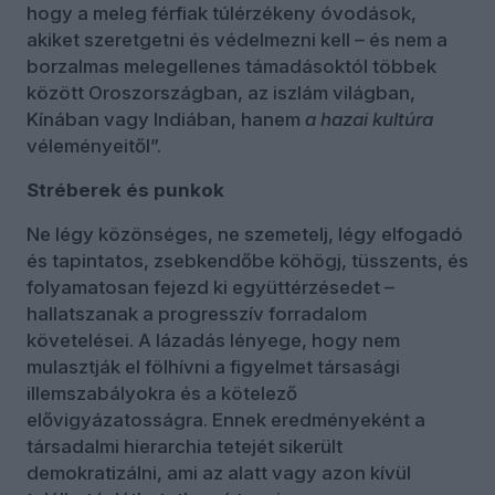
hogy a meleg férfiak túlérzékeny óvodások,
akiket szeretgetni és védelmezni kell – és nem a
borzalmas melegellenes támadásoktól többek
között Oroszországban, az iszlám világban,
Kínában vagy Indiában, hanem
a hazai kultúra
véleményeitől”.
Stréberek és punkok
Ne légy közönséges, ne szemetelj, légy elfogadó
és tapintatos, zsebkendőbe köhögj, tüsszents, és
folyamatosan fejezd ki együttérzésedet –
hallatszanak a progresszív forradalom
követelései. A lázadás lényege, hogy nem
mulasztják el fölhívni a figyelmet társasági
illemszabályokra és a kötelező
elővigyázatosságra. Ennek eredményeként a
társadalmi hierarchia tetejét sikerült
demokratizálni, ami az alatt vagy azon kívül