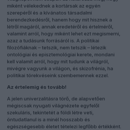
miként vélekednek a kortársak az egyén
szerepéről és a kívánatos társadalmi
berendezkedésről, hanem hogy mit hisznek a
létről magáról, annak eredetéről és értelméről,
valamint arról, hogy miként lehet ezt megismerni,
azaz a tudásunk forrásáról is. A politikai
filozófiáknak – tetszik, nem tetszik – létezik
ontológiai és episztemológiai kerete, mondani
kell valamit arról, hogy mit tudunk a világról,
mivégre vagyunk a világon, és skizofrénia, ha
politikai törekvéseink szembemennek ezzel.
Az értelemig és tovább!
A jelen univerzalitásra törő, de alapvetően
mégiscsak nyugati világnézete egyfelől
szekuláris, tekintetét a földi létre veti,
öntudatlanul is a minél hosszabb és
egészségesebb életet tételezi legfőbb értékként.