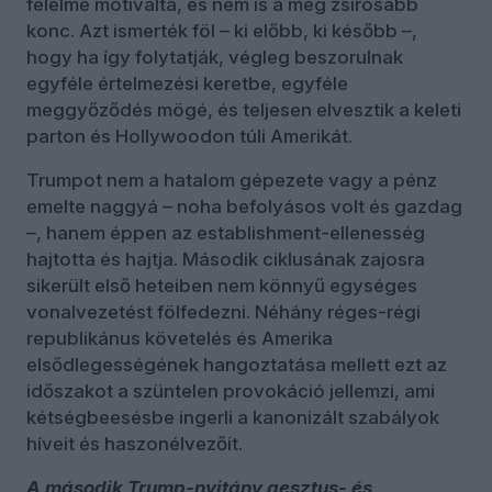
félelme motiválta, és nem is a még zsírosabb
konc. Azt ismerték föl – ki előbb, ki később –,
hogy ha így folytatják, végleg beszorulnak
egyféle értelmezési keretbe, egyféle
meggyőződés mögé, és teljesen elvesztik a keleti
parton és Hollywoodon túli Amerikát.
Trumpot nem a hatalom gépezete vagy a pénz
emelte naggyá – noha befolyásos volt és gazdag
–, hanem éppen az establishment-ellenesség
hajtotta és hajtja. Második ciklusának zajosra
sikerült első heteiben nem könnyű egységes
vonalvezetést fölfedezni. Néhány réges-régi
republikánus követelés és Amerika
elsődlegességének hangoztatása mellett ezt az
időszakot a szüntelen provokáció jellemzi, ami
kétségbeesésbe ingerli a kanonizált szabályok
híveit és haszonélvezőit.
A második Trump-nyitány gesztus- és