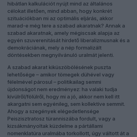
hibátlan kalkulációt nyújt mind az általános
célokat illetően, mind abban, hogy konkrét
szituációkban mi az optimális eljárás, akkor
marad-e még tere a szabad akaratnak? Annak a
szabad akaratnak, amely mégiscsak alapja az
egyén szuverenitását hirdető liberalizmusnak és a
demokráciának, mely a nép formalizált
döntésekben megnyilvánuló uralmát jelenti.
A szabad akarat kiküszöbölésének puszta
lehetősége – amikor tömegek dühével vagy
félelmével párosul – politikailag semmi
újdonságot nem eredményez: ha valaki tudja
kívülről/fölülről, hogy mi a jó, akkor nem kell itt
akargatni sem egyénileg, sem kollektíve semmit.
Ahogy a szegények elégedetlensége
Peiszisztratosz türanniszába fordult, vagy a
kizsákmányoltak küzdelme a pártállami
nomenklatúra uralmába torkollott, úgy váltott át a