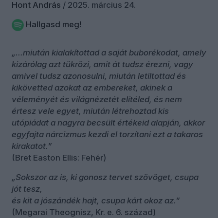
Hont András
/
2025. március 24.
Hallgasd meg!
„…miután kialakítottad a saját buborékodat, amely
kizárólag azt tükrözi, amit át tudsz érezni, vagy
amivel tudsz azonosulni, miután letiltottad és
kikövetted azokat az embereket, akinek a
véleményét és világnézetét elítéled, és nem
értesz vele egyet, miután létrehoztad kis
utópiádat a nagyra becsült értékeid alapján, akkor
egyfajta nárcizmus kezdi el torzítani ezt a takaros
kirakatot.”
(Bret Easton Ellis: Fehér)
„Sokszor az is, ki gonosz tervet szövöget, csupa
jót tesz,
és kit a jószándék hajt, csupa kárt okoz az.”
(Megarai Theognisz, Kr. e. 6. század)