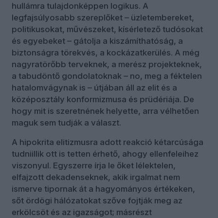
hullámra tulajdonképpen logikus. A
legfajsúlyosabb szereplőket – üzletembereket,
politikusokat, művészeket, kísérletező tudósokat
és egyebeket – gátolja a kiszámíthatóság, a
biztonságra törekvés, a kockázatkerülés. A még
nagyratörőbb terveknek, a merész projekteknek,
a tabudöntő gondolatoknak – no, meg a féktelen
hatalomvágynak is – útjában áll az elit és a
középosztály konformizmusa és prüdériája. De
hogy mit is szeretnének helyette, arra vélhetően
maguk sem tudják a választ.
A hipokrita elitizmusra adott reakció kétarcúsága
tudniillik ott is tetten érhető, ahogy ellenfeleihez
viszonyul. Egyszerre írja le őket lélektelen,
elfajzott dekadenseknek, akik irgalmat nem
ismerve tipornak át a hagyományos értékeken,
sőt ördögi hálózatokat szőve fojtják meg az
erkölcsöt és az igazságot; másrészt