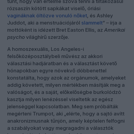
tűnt, hogy van értelme szóvá tenni a tiltakozásul
rózsaszín kötött sapkákat viselő, óriási
vagináknak öltözve vonuló nőket
, és Ashley
Juddot, aki a menstruációjáról
slammelt
” – írja a
mottóként is idézett Bret Easton Ellis, az
Amerikai
psycho
világhírű szerzője.
A homoszexuális, Los Angeles-i
felsőközéposztálybeli művész az akkori
választási hadjáratban és a választást követő
hónapokban egyre növekvő döbbenettel
konstatálta, hogy azok az orgánumok, amelyeket
addig követett, milyen mértékben másítják meg a
valóságot, és a saját, előkelőségbe burkolódzó
kasztja milyen lenézéssel viseltetik az egész
jelenséggel kapcsolatban. Meg sem próbálták
megérteni Trumpot, aki „elérte, hogy a sajtó avítt
anakronizmusnak tűnjön, amely képtelen felfogni
a szabályokat vagy megragadni a választók