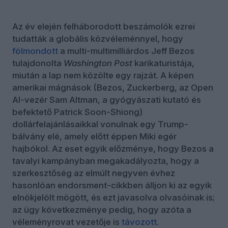
Az év elején felháborodott beszámolók ezrei
tudatták a globális közvéleménnyel, hogy
fölmondott
a multi-multimilliárdos Jeff Bezos
tulajdonolta
Washington Post
karikaturistája,
miután a lap nem közölte egy rajzát. A képen
amerikai mágnások (Bezos, Zuckerberg, az Open
AI-vezér Sam Altman, a gyógyászati kutató és
befektető Patrick Soon-Shiong)
dollárfelajánlásaikkal vonulnak egy Trump-
bálvány elé, amely előtt éppen Miki egér
hajbókol. Az eset egyik előzménye, hogy Bezos a
tavalyi kampányban megakadályozta, hogy a
szerkesztőség az elmúlt negyven évhez
hasonlóan endorsment-cikkben álljon ki az egyik
elnökjelölt mögött, és ezt javasolva olvasóinak is;
az ügy következménye pedig, hogy azóta a
véleményrovat vezetője is
távozott
.