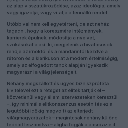
az alap visszatükröződése, azaz ideológia, amely
vagy igazolja, vagy vitatja a fennálló rendet.
Utóbbival nem kell egyetérteni, de azt nehéz
tagadni, hogy a koreszmére intézmények,
karrierek épülnek, módosítja a nyelvet,
szokásokat alakít ki, megjelenik a hivatásosok
rendje az írnoktól és a mandarintól kezdve a
rétoron és a klerikuson át a modern értelmiségig,
amely az elfogadott tanok alapján igyekszik
magyarázni a világ jelenségeit.
Néhány megszállott és ügyes bizniszpróféta
kivitelével ezt a réteget az elitek tartják el –
közvetlenül vagy állami szervezeteken keresztül
–, így minimális elitkonszenzus esetén (és ez a
legutóbbi időkig megvolt) az elterjedt
világmagyarázatok – megintcsak néhány különc
teóriáit leszámítva – aligha fogják aláásni az elit