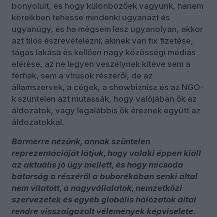
bonyolult, és hogy különbözőek vagyunk, hanem
köreikben tehesse mindenki ugyanazt és
ugyanúgy, és ha mégsem lesz ugyanolyan, akkor
azt tilos észrevételezni; akinek van fix fizetése,
tágas lakása és kellően nagy közösségi médiás
elérése, az ne legyen veszélynek kitéve sem a
férfiak, sem a vírusok részéről, de az
államszervek, a cégek, a showbiznisz és az NGO-
k szüntelen azt mutassák, hogy valójában ők az
áldozatok, vagy legalábbis ők éreznek együtt az
áldozatokkal.
Bármerre nézünk, annak szüntelen
reprezentációját látjuk, hogy valaki éppen kiáll
az aktuális jó ügy mellett, és hogy micsoda
bátorság a részéről a buborékában senki által
nem vitatott, a nagyvállalatok, nemzetközi
szervezetek és egyéb globális hálózatok által
rendre visszaigazolt vélemények képviselete.