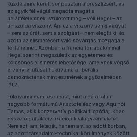
küzdelemre került sor pusztán a presztízsért, és
az egyik fél végül megadta magát a
halálfélelemnek, született meg – véli Hegel – az
úr-szolga viszony. Ám ez a viszony senki vágyát
– sem az úrét, sem a szolgáét – nem elégíti ki, és
azóta az elismerésért való sóvárgás mozgatja a
történelmet. Azonban a francia forradalommal
Hegel szerint megszületik az egyetemes és
kölcsönös elismerés lehetősége, amelynek végső
érvényre jutását Fukuyama a liberális
demokráciának mint eszmének a győzelmében
látja.
Fukuyama nem tesz mást, mint a nála talán
nagyobb formátumú Arisztotelész vagy Aquinói
Tamás, akik konzervatív politikai filozófiájukban
összefoglalták civilizációjuk világszemléletét.
Nem azt, ami létezik, hanem ami az adott korban,
az adott társadalmi-technikai körülmények között