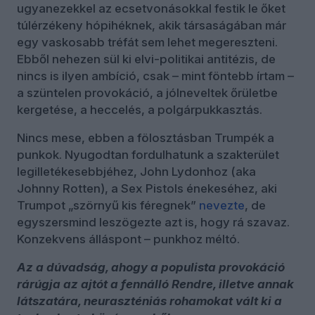
ugyanezekkel az ecsetvonásokkal festik le őket
túlérzékeny hópihéknek, akik társaságában már
egy vaskosabb tréfát sem lehet megereszteni.
Ebből nehezen sül ki elvi-politikai antitézis, de
nincs is ilyen ambíció, csak – mint föntebb írtam –
a szüntelen provokáció, a jólneveltek őrületbe
kergetése, a heccelés, a polgárpukkasztás.
Nincs mese, ebben a fölosztásban Trumpék a
punkok. Nyugodtan fordulhatunk a szakterület
legilletékesebbjéhez, John Lydonhoz (aka
Johnny Rotten), a Sex Pistols énekeséhez, aki
Trumpot „szörnyű kis féregnek”
nevezte
, de
egyszersmind leszögezte azt is, hogy rá szavaz.
Konzekvens álláspont – punkhoz méltó.
Az a dúvadság, ahogy a populista provokáció
rárúgja az ajtót a fennálló Rendre, illetve annak
látszatára, neuraszténiás rohamokat vált ki a