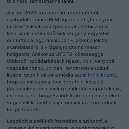
található, láthatatlanná tenni.
Amikor 2020 kora nyarán a karanténból
szabadulók már a BLM égisze alatt „Fuck your
curfew” felkiáltással
protestáltak
– hiszen a
lezárások a színesbőrűek szegénynegyedeit
érintették a legdrámaibban –, akkor a jelszó
skandálásáról a világsajtó szemérmesen
hallgatott. Amikor az LMBTQ-közösséggel
többször szolidaritását kifejező, volt liverpooli
csapatkapitány, Jordan Henderson a szaúdi
ligába igazolt, akkor a média
azzal foglalkozott
,
hogy ez mit üzen a comingoutolni készülő
játékosoknak és a meleg szurkolói csoportoknak,
és nem azzal, hogy Szaúd-Arábiában embereket
végeznek ki, mert a saját nemükhöz vonzódnak.
És így tovább.
Lezajlott a zsöllyék lázadása a színpad, a
groupie-ké a rocksztárok, a gyakornokoké a