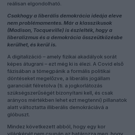
reálisan elgondolható.
Csakhogy a liberális demokrácia ideája eleve
nem problémamentes. Már a klasszikusok
(Madison, Tocqueville) is észlelték, hogy a
liberalizmus és a demokrácia összeütközésbe
kerülhet, és kerül is.
A digitalizáció – amely fizikai akadályok sorát
képes átugrani – ezt még ki is élezi. A Covid első
fázisában a tömegpánik a formális politikai
döntéseket megelőzve, a liberális jogállam
garanciáit félretolva (ti. a jogkorlátozás
szükségszerűségét bizonyítani kell, és csak
arányos mértékben lehet ezt megtenni) pillanatok
alatt változtatta illiberális demokráciává a
glóbuszt.
Mindez következett abból, hogy egy kor
világképét nem csupán az határozza meg, hogy