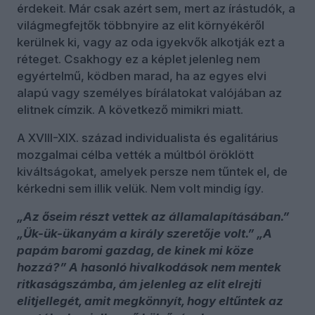
érdekeit. Már csak azért sem, mert az írástudók, a
világmegfejtők többnyire az elit környékéről
kerülnek ki, vagy az oda igyekvők alkotják ezt a
réteget. Csakhogy ez a képlet jelenleg nem
egyértelmű, ködben marad, ha az egyes elvi
alapú vagy személyes bírálatokat valójában az
elitnek címzik. A következő mimikri miatt.
A XVIII-XIX. század individualista és egalitárius
mozgalmai célba vették a múltból öröklött
kiváltságokat, amelyek persze nem tűntek el, de
kérkedni sem illik velük. Nem volt mindig így.
„Az őseim részt vettek az államalapításában.”
„Ük-ük-ükanyám a király szeretője volt.” „A
papám baromi gazdag, de kinek mi köze
hozzá?” A hasonló hivalkodások nem mentek
ritkaságszámba, ám jelenleg az elit elrejti
elitjellegét, amit megkönnyít, hogy eltűntek az