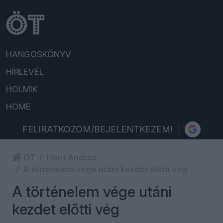
HANGOSKÖNYV
HÍRLEVÉL
HOLMIK
HOME
FELIRATKOZOM/BEJELENTKEZEM!
ÖT
Hont András
A történelem vége utáni kezdet előtti vég
A történelem vége utáni
kezdet előtti vég