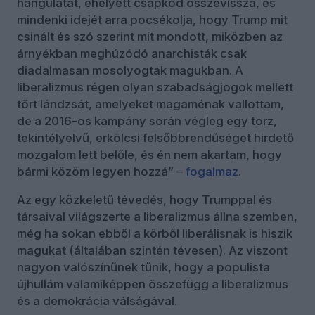
hangulatát, ehelyett csapkod összevissza, és
mindenki idejét arra pocsékolja, hogy Trump mit
csinált és szó szerint mit mondott, miközben az
árnyékban meghúzódó anarchisták csak
diadalmasan mosolyogtak magukban. A
liberalizmus régen olyan szabadságjogok mellett
tört lándzsát, amelyeket magaménak vallottam,
de a 2016-os kampány során végleg egy torz,
tekintélyelvű, erkölcsi felsőbbrendűséget hirdető
mozgalom lett belőle, és én nem akartam, hogy
bármi közöm legyen hozzá” –
fogalmaz
.
Az egy közkeletű tévedés, hogy Trumppal és
társaival világszerte a liberalizmus állna szemben,
még ha sokan ebből a körből liberálisnak is hiszik
magukat (általában szintén tévesen). Az viszont
nagyon valószínűnek tűnik, hogy a populista
újhullám valamiképpen összefügg a liberalizmus
és a demokrácia válságával.