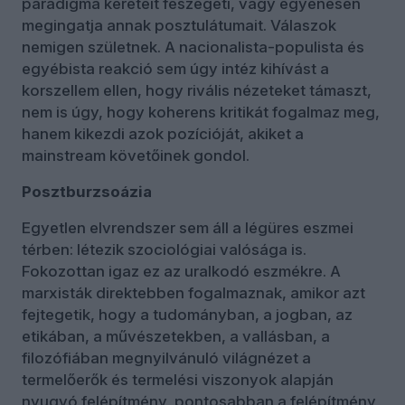
paradigma kereteit feszegeti, vagy egyenesen
megingatja annak posztulátumait. Válaszok
nemigen születnek. A nacionalista-populista és
egyébista reakció sem úgy intéz kihívást a
korszellem ellen, hogy rivális nézeteket támaszt,
nem is úgy, hogy koherens kritikát fogalmaz meg,
hanem kikezdi azok pozícióját, akiket a
mainstream követőinek gondol.
Posztburzsoázia
Egyetlen elvrendszer sem áll a légüres eszmei
térben: létezik szociológiai valósága is.
Fokozottan igaz ez az uralkodó eszmékre. A
marxisták direktebben fogalmaznak, amikor azt
fejtegetik, hogy a tudományban, a jogban, az
etikában, a művészetekben, a vallásban, a
filozófiában megnyilvánuló világnézet a
termelőerők és termelési viszonyok alapján
nyugvó felépítmény, pontosabban a felépítmény