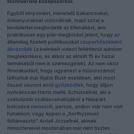
technokrata középszerből.
Egyből elnyomást, menetelő bakancsokat,
önkényuralmat vizionálnak, majd azzal a
lendülettel meghirdetik az Ellenállást, ami
praktikusan egy píár-megbízást jelent, hogy az
államilag fizetett politikusokat
szuperhősökként
ábrázolják
(a belinkelt videót feltétlenül ajánlom
megtekintésre, és akkor az elmúlt 15 év hazai
terméséből nem is szemezgetek). Az nem okoz
fönnakadást, hogy ugyanezt a műsorszámot
láthattuk már ifjabb Bush esetében, akit most
ősszel viszont arról
győzködtek
, hogy álljon
nyilvánosan Harris mellé; Schüsselnél, aki a
szélsőjobb szálláscsinálójából a Néppárt
bölcsévé
nemesült
, persze, amikor már nem volt
hatalmon; vagy éppen a „horthyzmust
föltámasztó” Antall Józsefnél, akinek
minisztereivel mostanában már mint tisztes