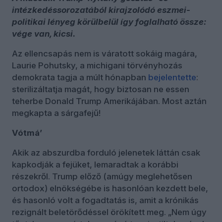
intézkedéssorozatából kirajzolódó eszmei-
politikai lényeg körülbelül így foglalható össze:
vége van, kicsi.
Az ellencsapás nem is váratott sokáig magára,
Laurie Pohutsky, a michigani törvényhozás
demokrata tagja a múlt hónapban
bejelentette
:
sterilizáltatja magát, hogy biztosan ne essen
teherbe Donald Trump Amerikájában. Most aztán
megkapta a sárgafejű!
Vótmá’
Akik az abszurdba forduló jelenetek láttán csak
kapkodják a fejüket, lemaradtak a korábbi
részekről. Trump előző (amúgy meglehetősen
ortodox) elnökségébe is hasonlóan kezdett bele,
és hasonló volt a fogadtatás is, amit a krónikás
rezignált beletörődéssel örökített meg. „Nem úgy