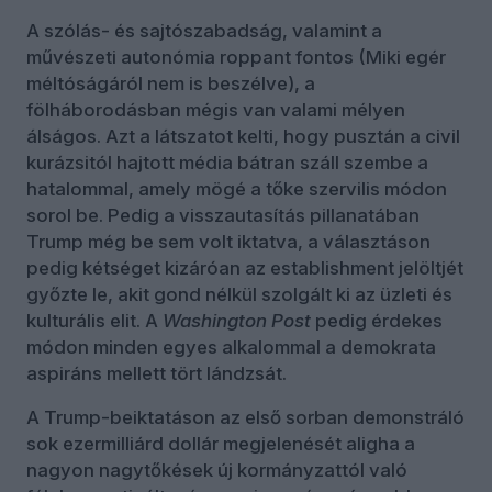
A szólás- és sajtószabadság, valamint a
művészeti autonómia roppant fontos (Miki egér
méltóságáról nem is beszélve), a
fölháborodásban mégis van valami mélyen
álságos. Azt a látszatot kelti, hogy pusztán a civil
kurázsitól hajtott média bátran száll szembe a
hatalommal, amely mögé a tőke szervilis módon
sorol be. Pedig a visszautasítás pillanatában
Trump még be sem volt iktatva, a választáson
pedig kétséget kizáróan az establishment jelöltjét
győzte le, akit gond nélkül szolgált ki az üzleti és
kulturális elit. A
Washington Post
pedig érdekes
módon minden egyes alkalommal a demokrata
aspiráns mellett tört lándzsát.
A Trump-beiktatáson az első sorban demonstráló
sok ezermilliárd dollár megjelenését aligha a
nagyon nagytőkések új kormányzattól való