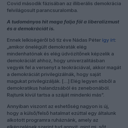
Covid második fázisában az illiberális demokrácia
felvilágosult parancsuralomba.
A tudományos hit maga falja föl a liberalizmust
és a demokráciát is.
Ennek lelkiségéről bő tíz éve Nádas Péter
így írt
:
„amikor önelégült demokraták elég
mindenhatónak és elég üdvözítőnek képzelik a
demokráciát ahhoz, hogy univerzalitásban
vegyék fel a versenyt a teokráciával, akkor magát
a demokráciát privilegizálnák, hogy saját
magukat privilegizálják. […] Elég legyen ebből a
demokratikus halandzsából és zenebonából.
Rajtunk kívül tartsa a száját mindenki más”.
Annyiban viszont az eshetőség nagyon is új,
hogy a külső/felső hatalmat ezúttal egy általunk
alkotott programra ruháznánk, amely az
elképzelések szerint tud annyit, mint mi, sőt