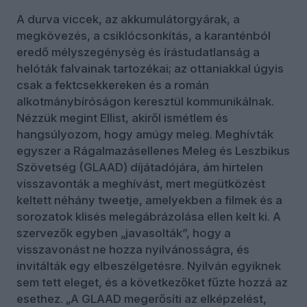
A durva viccek, az akkumulátorgyárak, a
megkövezés, a csiklócsonkítás, a karanténból
eredő mélyszegénység és írástudatlanság a
helóták falvainak tartozékai; az ottaniakkal úgyis
csak a fektcsekkereken és a román
alkotmánybíróságon keresztül kommunikálnak.
Nézzük megint Ellist, akiről ismétlem és
hangsúlyozom, hogy amúgy meleg. Meghívták
egyszer a Rágalmazásellenes Meleg és Leszbikus
Szövetség (GLAAD) díjátadójára, ám hirtelen
visszavonták a meghívást, mert megütközést
keltett néhány tweetje, amelyekben a filmek és a
sorozatok klisés melegábrázolása ellen kelt ki. A
szervezők egyben „javasolták”, hogy a
visszavonást ne hozza nyilvánosságra, és
invitálták egy elbeszélgetésre. Nyilván egyiknek
sem tett eleget, és a következőket fűzte hozzá az
esethez. „A GLAAD megerősíti az elképzelést,