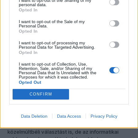
I want to opt-out of the Sharing of my
állam, ahogy évezredeken keresztül ismertük),
personal data.
Opted In
amelyen belül a demokrácia értelmezhető volt.
I want to opt-out of the Sale of my
A terület-népesség-főhatalom fogalmi egysége
Personal Data.
képlékennyé vált.
Opted In
Amennyiben egy kelet-európai polgár valahová
I want to opt-out of processing my
Personal Data for Targeted Advertising.
Délkelet-Ázsiába teszi át székhelyét, egy nyugat-
Opted In
európai cégnek dolgozik, amely gondoskodik
I want to opt-out of Collection, Use,
egészségbiztosításáról és öregségi
Retention, Sale, and/or Sharing of my
megtakarításainak egy részéről is, tranzakcióit – a
Personal Data that Is Unrelated with the
Purposes for which it was collected.
bizalmas adatok kezelését is beleértve – amerikai
Opted Out
szolgáltatókon keresztül bonyolítja, amerikai
szabályozás alatt, gyerekei angol nyelvű
CONFIRM
iskolába járnak, s maga is angolul kommunikál
nemzetközi társaságával, nos, ő miért „otthon”
Data Deletion
Data Access
Privacy Policy
szavaz? Ez nem csupán hipotézis, az ilyen típusú
szavazók érdemben befolyásoltak több
közelmúltbéli választást is, de az informatikai