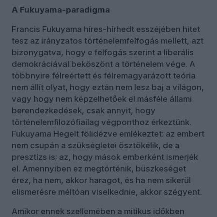
A Fukuyama-paradigma
Francis Fukuyama híres-hírhedt esszéjében hitet
tesz az irányzatos történelemfelfogás mellett, azt
bizonygatva, hogy e felfogás szerint a liberális
demokráciával beköszönt a történelem vége. A
többnyire félreértett és félremagyarázott teória
nem állít olyat, hogy eztán nem lesz baj a világon,
vagy hogy nem képzelhetőek el másféle állami
berendezkedések, csak annyit, hogy
történelemfilozófiailag végponthoz érkeztünk.
Fukuyama Hegelt fölidézve emlékeztet: az embert
nem csupán a szükségletei ösztökélik, de a
presztízs is; az, hogy mások emberként ismerjék
el. Amennyiben ez megtörténik, büszkeséget
érez, ha nem, akkor haragot, és ha nem sikerül
elismerésre méltóan viselkednie, akkor szégyent.
Amikor ennek szellemében a mitikus időkben